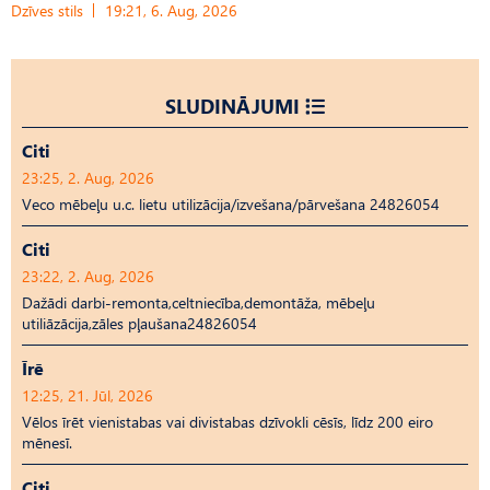
Dzīves stils
19:21, 6. Aug, 2026
SLUDINĀJUMI
Citi
23:25, 2. Aug, 2026
Veco mēbeļu u.c. lietu utilizācija/izvešana/pārvešana 24826054
Citi
23:22, 2. Aug, 2026
Dažādi darbi-remonta,celtniecība,demontāža, mēbeļu
utiliāzācija,zāles pļaušana24826054
Īrē
12:25, 21. Jūl, 2026
Vēlos īrēt vienistabas vai divistabas dzīvokli cēsīs, līdz 200 eiro
mēnesī.
Citi