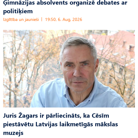
Ģimnāzijas absolvents organizē debates ar
politiķiem
Izglītība un jaunieši
19:50, 6. Aug, 2026
Juris Žagars ir pārliecināts, ka Cēsīm
piestāvētu Latvijas laikmetīgās mākslas
muzejs