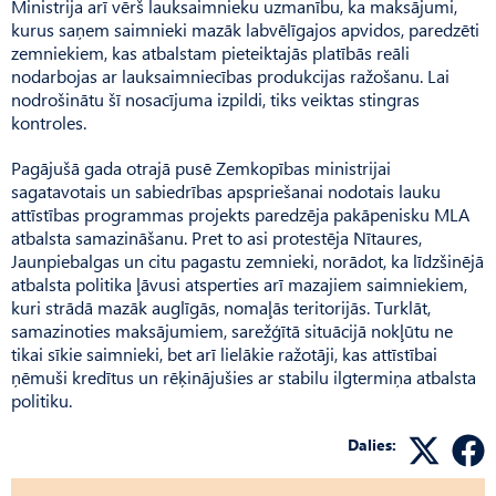
Ministrija arī vērš lauksaimnieku uzmanību, ka maksājumi,
kurus saņem saimnieki mazāk labvēlīgajos apvidos, paredzēti
zemniekiem, kas atbalstam pieteiktajās platībās reāli
nodarbojas ar lauksaimniecības produkcijas ražošanu. Lai
nodrošinātu šī nosacījuma izpildi, tiks veiktas stingras
kontroles.
Pagājušā gada otrajā pusē Zemkopības ministrijai
sagatavotais un sabiedrības apspriešanai nodotais lauku
attīstības programmas projekts paredzēja pakāpenisku MLA
atbalsta samazināšanu. Pret to asi protestēja Nītaures,
Jaunpiebalgas un citu pagastu zemnieki, norādot, ka līdzšinējā
atbalsta politika ļāvusi atsperties arī mazajiem saimniekiem,
kuri strādā mazāk auglīgās, nomaļās teritorijās. Turklāt,
samazinoties maksājumiem, sarežģītā situācijā nokļūtu ne
tikai sīkie saimnieki, bet arī lielākie ražotāji, kas attīstībai
ņēmuši kredītus un rēķinājušies ar stabilu ilgtermiņa atbalsta
politiku.
Dalies: