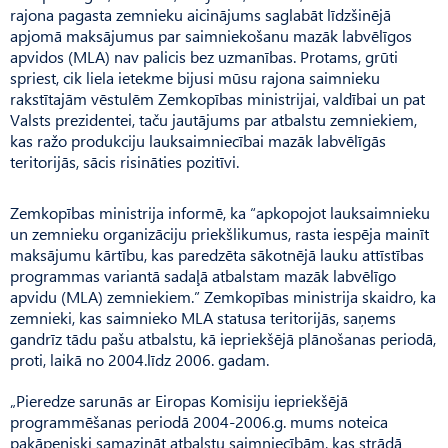
rajona pagasta zemnieku aicinājums saglabāt līdzšinējā
apjomā maksājumus par saimniekošanu mazāk labvēlīgos
apvidos (MLA) nav palicis bez uzmanības. Protams, grūti
spriest, cik liela ietekme bijusi mūsu rajona saimnieku
rakstītajām vēstulēm Zemkopības ministrijai, valdībai un pat
Valsts prezidentei, taču jautājums par atbalstu zemniekiem,
kas ražo produkciju lauksaimniecībai mazāk labvēlīgās
teritorijās, sācis risināties pozitīvi.
Zemkopības ministrija informē, ka “apkopojot lauksaimnieku
un zemnieku organizāciju priekšlikumus, rasta iespēja mainīt
maksājumu kārtību, kas paredzēta sākotnējā lauku attīstības
programmas variantā sadaļā atbalstam mazāk labvēlīgo
apvidu (MLA) zemniekiem.” Zemkopības ministrija skaidro, ka
zemnieki, kas saimnieko MLA statusa teritorijās, saņems
gandrīz tādu pašu atbalstu, kā iepriekšējā plānošanas periodā,
proti, laikā no 2004.līdz 2006. gadam.
„Pieredze sarunās ar Eiropas Komisiju iepriekšējā
programmēšanas periodā 2004-2006.g. mums noteica
pakāpeniski samazināt atbalstu saimniecībām, kas strādā