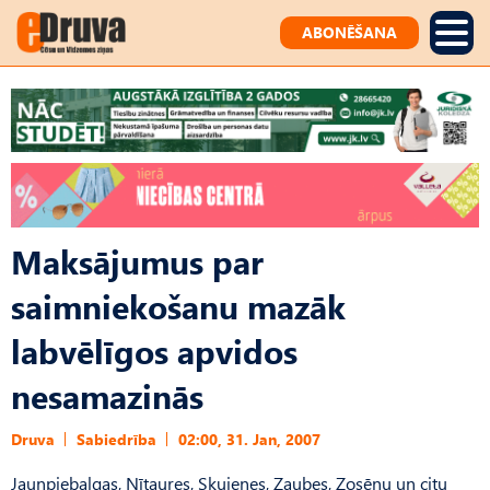
ABONĒŠANA
Maksājumus par
saimniekošanu mazāk
labvēlīgos apvidos
nesamazinās
Druva
Sabiedrība
02:00, 31. Jan, 2007
Jaunpiebalgas, Nītaures, Skujenes, Zaubes, Zosēnu un citu