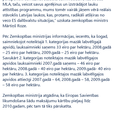
MLA, taču, veicot savus aprēķinus un izstrādājot lauku
attīstības programmu, mums tomēr vairāk jāņem vērā reālais
stāvoklis Latvijas laukos, kas, protams, radikāli atšķiras no
veco ES dalībvalstu situācijas,” uzskata zemkopības ministrs
Mārtiņš Roze.
Pēc Zemkopības ministrijas informācijas, iecerēts, ka šogad,
saimniekojot noteiktajā 1. kategorijas mazāk labvēlīgajā
apvidū, lauksaimnieki saņems 33 eiro par hektāru, 2008.gadā
– 25 eiro par hektāru, 2009.gadā – 25 eiro par hektāru.
Savukārt 2. kategorijas noteiktajos mazāk labvēlīgajos
apvidos lauksaimnieki 2007.gadā saņems – 46 eiro par
hektāru, 2008.gadā – 40 eiro par hektāru, 2009.gadā- 40 eiro
par hektāru. 3. kategorijas noteiktajos mazāk labvēlīgajos
apvidos attiecīgi 2007.gadā – 64, 2008.gadā – 58, 2009.gadā
– 58 eiro par hektāru.
Zemkopības ministrija atgādina, ka Eiropas Savienības
likumdošana šādu maksājumu kārtību pieļauj līdz
2010.gadam, pēc tam tā tiks pārskatīta.