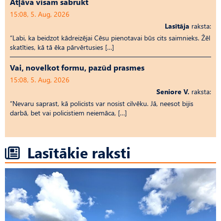
Atļāva visam sabrukt
15:08, 5. Aug, 2026
Lasītāja
raksta:
“Labi, ka beidzot kādreizējai Cēsu pienotavai būs cits saimnieks. Žēl
skatīties, kā tā ēka pārvērtusies […]
Vai, novelkot formu, pazūd prasmes
15:08, 5. Aug, 2026
Seniore V.
raksta:
“Nevaru saprast, kā policists var nosist cilvēku. Jā, neesot bijis
darbā, bet vai policistiem neiemāca, […]
Lasītākie raksti