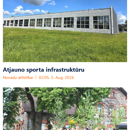
Atjauno sporta infrastruktūru
Novadu attīstībai
02:05, 5. Aug, 2026