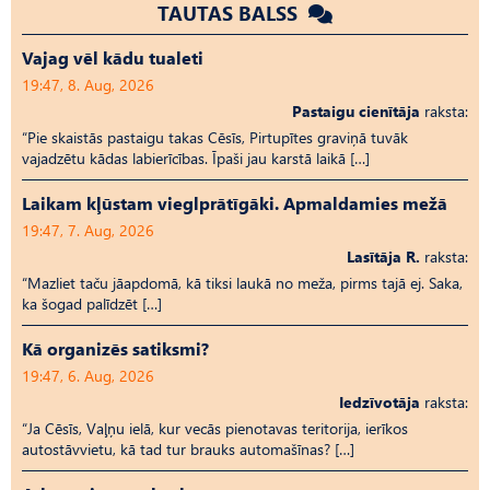
TAUTAS BALSS
Vajag vēl kādu tualeti
19:47, 8. Aug, 2026
Pastaigu cienītāja
raksta:
“Pie skaistās pastaigu takas Cēsīs, Pirtupītes graviņā tuvāk
vajadzētu kādas labierīcības. Īpaši jau karstā laikā […]
Laikam kļūstam vieglprātīgāki. Apmaldamies mežā
19:47, 7. Aug, 2026
Lasītāja R.
raksta:
“Mazliet taču jāapdomā, kā tiksi laukā no meža, pirms tajā ej. Saka,
ka šogad palīdzēt […]
Kā organizēs satiksmi?
19:47, 6. Aug, 2026
Iedzīvotāja
raksta:
“Ja Cēsīs, Vaļņu ielā, kur vecās pienotavas teritorija, ierīkos
autostāvvietu, kā tad tur brauks automašīnas? […]