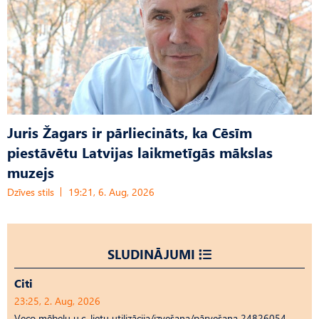
Juris Žagars ir pārliecināts, ka Cēsīm
piestāvētu Latvijas laikmetīgās mākslas
muzejs
Dzīves stils
19:21, 6. Aug, 2026
SLUDINĀJUMI
Citi
23:25, 2. Aug, 2026
Veco mēbeļu u.c. lietu utilizācija/izvešana/pārvešana 24826054