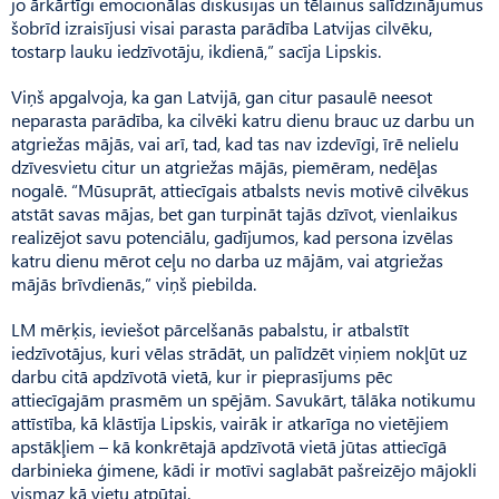
jo ārkārtīgi emocionālas diskusijas un tēlainus salīdzinājumus
šobrīd izraisījusi visai parasta parādība Latvijas cilvēku,
tostarp lauku iedzīvotāju, ikdienā,” sacīja Lipskis.
Viņš apgalvoja, ka gan Latvijā, gan citur pasaulē neesot
neparasta parādība, ka cilvēki katru dienu brauc uz darbu un
atgriežas mājās, vai arī, tad, kad tas nav izdevīgi, īrē nelielu
dzīvesvietu citur un atgriežas mājās, piemēram, nedēļas
nogalē. “Mūsuprāt, attiecīgais atbalsts nevis motivē cilvēkus
atstāt savas mājas, bet gan turpināt tajās dzīvot, vienlaikus
realizējot savu potenciālu, gadījumos, kad persona izvēlas
katru dienu mērot ceļu no darba uz mājām, vai atgriežas
mājās brīvdienās,” viņš piebilda.
LM mērķis, ieviešot pārcelšanās pabalstu, ir atbalstīt
iedzīvotājus, kuri vēlas strādāt, un palīdzēt viņiem nokļūt uz
darbu citā apdzīvotā vietā, kur ir pieprasījums pēc
attiecīgajām prasmēm un spējām. Savukārt, tālāka notikumu
attīstība, kā klāstīja Lipskis, vairāk ir atkarīga no vietējiem
apstākļiem – kā konkrētajā apdzīvotā vietā jūtas attiecīgā
darbinieka ģimene, kādi ir motīvi saglabāt pašreizējo mājokli
vismaz kā vietu atpūtai.