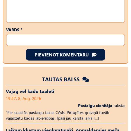
VĀRDS *
PIEVIENOT KOMENTĀRU
TAUTAS BALSS
Vajag vēl kādu tualeti
19:47, 8. Aug, 2026
Pastaigu cienītāja
raksta:
“Pie skaistās pastaigu takas Cēsīs, Pirtupītes graviņā tuvāk
vajadzētu kādas labierīcības. Īpaši jau karstā laikā […]
Laikam kļūstam vieglprātīgāki. Apmaldamies mežā