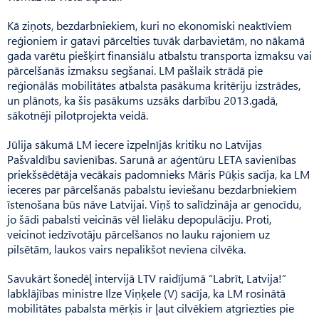
Kā ziņots, bezdarbniekiem, kuri no ekonomiski neaktīviem
reģioniem ir gatavi pārcelties tuvāk darbavietām, no nākamā
gada varētu piešķirt finansiālu atbalstu transporta izmaksu vai
pārcelšanās izmaksu segšanai. LM pašlaik strādā pie
reģionālās mobilitātes atbalsta pasākuma kritēriju izstrādes,
un plānots, ka šis pasākums uzsāks darbību 2013.gadā,
sākotnēji pilotprojekta veidā.
Jūlija sākumā LM iecere izpelnījās kritiku no Latvijas
Pašvaldību savienības. Sarunā ar aģentūru LETA savienības
priekšsēdētāja vecākais padomnieks Māris Pūķis sacīja, ka LM
ieceres par pārcelšanās pabalstu ieviešanu bezdarbniekiem
īstenošana būs nāve Latvijai. Viņš to salīdzināja ar genocīdu,
jo šādi pabalsti veicinās vēl lielāku depopulāciju. Proti,
veicinot iedzīvotāju pārcelšanos no lauku rajoniem uz
pilsētām, laukos vairs nepalikšot neviena cilvēka.
Savukārt šonedēļ intervijā LTV raidījumā “Labrīt, Latvija!”
labklājības ministre Ilze Viņķele (V) sacīja, ka LM rosinātā
mobilitātes pabalsta mērķis ir ļaut cilvēkiem atgriezties pie