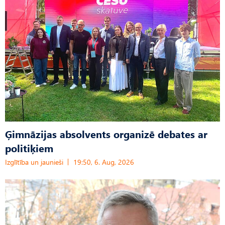
Ģimnāzijas absolvents organizē debates ar
politiķiem
Izglītība un jaunieši
19:50, 6. Aug, 2026