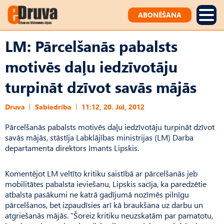
ABONĒŠANA
LM: Pārcelšanās pabalsts
motivēs daļu iedzīvotāju
turpināt dzīvot savās mājās
Druva
Sabiedrība
11:12, 20. Jūl, 2012
Pārcelšanās pabalsts motivēs daļu iedzīvotāju turpināt dzīvot
savās mājās, stāstīja Labklājības ministrijas (LM) Darba
departamenta direktors Imants Lipskis.
Komentējot LM veltīto kritiku saistībā ar pārcelšanās jeb
mobilitātes pabalsta ieviešanu, Lipskis sacīja, ka paredzētie
atbalsta pasākumi ne katrā gadījumā nozīmēs pilnīgu
pārcelšanos, bet izpaudīsies arī kā braukšana uz darbu un
atgriešanās mājās. “Šoreiz kritiku neuzskatām par pamatotu,