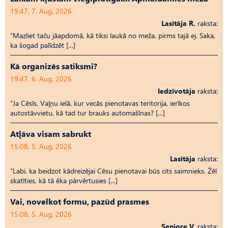
19:47, 7. Aug, 2026
Lasītāja R.
raksta:
“Mazliet taču jāapdomā, kā tiksi laukā no meža, pirms tajā ej. Saka,
ka šogad palīdzēt […]
Kā organizēs satiksmi?
19:47, 6. Aug, 2026
Iedzīvotāja
raksta:
“Ja Cēsīs, Vaļņu ielā, kur vecās pienotavas teritorija, ierīkos
autostāvvietu, kā tad tur brauks automašīnas? […]
Atļāva visam sabrukt
15:08, 5. Aug, 2026
Lasītāja
raksta:
“Labi, ka beidzot kādreizējai Cēsu pienotavai būs cits saimnieks. Žēl
skatīties, kā tā ēka pārvērtusies […]
Vai, novelkot formu, pazūd prasmes
15:08, 5. Aug, 2026
Seniore V.
raksta: