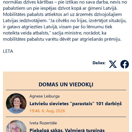
normālas dzīves kārtības – pie iztikas no sava darba, nevis no
pabalstiem un pie iespējas dzīvot kopā ar ģimeni Latvijā.
Mobilitātes pabalsts attiektos arī uz ārzemēs dzīvojošajiem
Latvijas iedzīvotājiem. “Ja cilvēks no Īrijas, izvērtējot situāciju,
ir gatavs atgriezties Latvijā, viņam par šo lēmumu tiek
noteikta veida atbalsts,” sacīja ministre, norādot, ka
mobilitātes pabalstu varētu dēvēt par atgriešanās prēmiju.
LETA
Dalies:
DOMAS UN VIEDOKĻI
Agnese Leiburga
Latviešu sievietes “parastais” 101 darbiņš
19:46, 6. Aug, 2026
Iveta Rozentāle
Piebalgā sākās, Valmierā turpinās