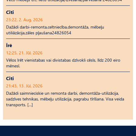
Citi
23:22, 2. Aug, 2026
Dažādi darbi-remonta,celtniecība,demontāža, mēbeļu
utiliāzācija,zāles pļaušana24826054
Īrē
12:25, 21. Jūl, 2026
Vēlos īrēt vienistabas vai divistabas dzīvokli cēsīs, līdz 200 eiro
mēnesī.
Citi
21:43, 13. Jūl, 2026
Dažādi saimnieciskie un remonta darbi, demontāža-utilizācija,
sadzīves tehnikas, mēbeļu utilizācija, pagrabu tīrīšana. Visa veida
transports. […]