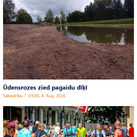
Ūdensrozes zied pagaidu dīķī
Sabiedrība
03:00, 4. Aug, 2026