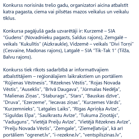
Konkurss norisinās trešo gadu, organizatori aicina atbalstīt
katra pagasta, ciema vai pilsētas mazos veikalus un veikalu
tīklus.
Konkursa pagājušā gada uzvarētāji ir: Kurzemē – SIA
“Gudens” (Novadnieku pagasts, Saldus rajons), Zemgalē –
veikals “Kukulītis” (Aizkraukle), Vidzemē – veikals “Divi Torņi”
(Cesvaine, Madonas rajons), Latgalē – SIA “Tik-Tak 1” (Tilža,
Balvu rajons).
Konkurss tiek rīkots sadarbībā ar informatīvajiem
atbalstītājiem – reģionālajiem laikrakstiem un portāliem
“Rūjienas Vēstnesis”, “Rēzeknes Vēstis”, “Rojas Novada
Vēstis”, “Auseklis”, “Brīvā Daugava”, “Jūrmalas Nedēļa”,
“Malienas Ziņas”, “Staburags”, “Stars”, “Bauskas dzīve”,
“Druva”, “Ezerzeme”, “Iecavas ziņas”, “Kurzemes Vārds”,
“Kurzemnieks”, “Latgales Laiks”, “Rīgas Apriņķa Avīze”,
“Siguldas Elpa”, “Saulkrastu Avīze”, “Tukuma Ziņotājs”,
“Vaduguns”, “Vietējā Preiļu Avīze”, “Vietējā Rēzeknes Avīze”,
“Preiļu Novada Vēstis”, “Zemgale”, “Ziemeļlatvija”, kā arī
portāliem “ogrenet.lv”, “i-rezekne.lv”, “ventspilszinas.lv”,