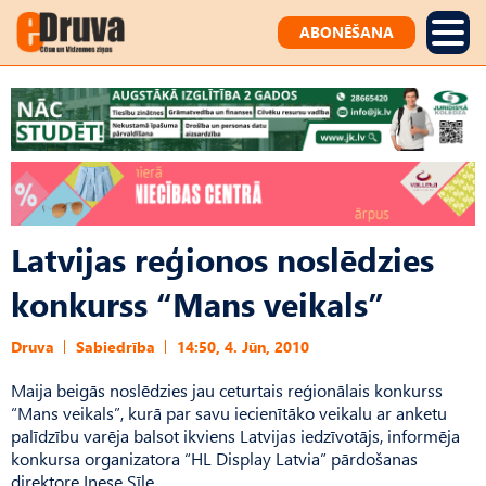
ABONĒŠANA
Latvijas reģionos noslēdzies
konkurss “Mans veikals”
Druva
Sabiedrība
14:50, 4. Jūn, 2010
Maija beigās noslēdzies jau ceturtais reģionālais konkurss
“Mans veikals”, kurā par savu iecienītāko veikalu ar anketu
palīdzību varēja balsot ikviens Latvijas iedzīvotājs, informēja
konkursa organizatora “HL Display Latvia” pārdošanas
direktore Inese Sīle.