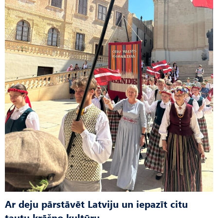
Ar deju pārstāvēt Latviju un iepazīt citu
tautu krāšņo kultūru