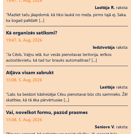
19:47, 7. Aug, 2026
Lasītāja R.
raksta:
“Mazliet taču jāapdomā, kā tiksi laukā no meža, pirms tajā ej. Saka,
ka šogad palīdzēt […]
Kā organizēs satiksmi?
19:47, 6. Aug, 2026
Iedzīvotāja
raksta:
“Ja Cēsīs, Vaļņu ielā, kur vecās pienotavas teritorija, ierīkos
autostāvvietu, kā tad tur brauks automašīnas? […]
Atļāva visam sabrukt
15:08, 5. Aug, 2026
Lasītāja
raksta:
“Labi, ka beidzot kādreizējai Cēsu pienotavai būs cits saimnieks. Žēl
skatīties, kā tā ēka pārvērtusies […]
Vai, novelkot formu, pazūd prasmes
15:08, 5. Aug, 2026
Seniore V.
raksta:
“Nevaru saprast, kā policists var nosist cilvēku. Jā, neesot bijis