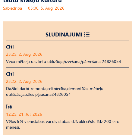
Sabiedrība
03:00, 5. Aug, 2026
SLUDINĀJUMI
Citi
23:25, 2. Aug, 2026
Veco mēbeļu u.c. lietu utilizācija/izvešana/pārvešana 24826054
Citi
23:22, 2. Aug, 2026
Dažādi darbi-remonta,celtniecība,demontāža, mēbeļu
utiliāzācija,zāles pļaušana24826054
Īrē
12:25, 21. Jūl, 2026
Vēlos īrēt vienistabas vai divistabas dzīvokli cēsīs, līdz 200 eiro
mēnesī.