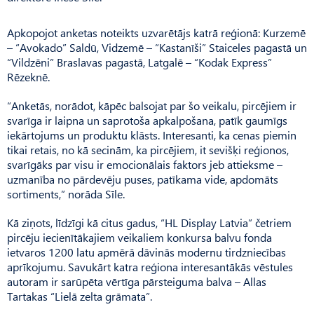
Apkopojot anketas noteikts uzvarētājs katrā reģionā: Kurzemē
– “Avokado” Saldū, Vidzemē – “Kastanīši” Staiceles pagastā un
“Vildzēni” Braslavas pagastā, Latgalē – “Kodak Express”
Rēzeknē.
“Anketās, norādot, kāpēc balsojat par šo veikalu, pircējiem ir
svarīga ir laipna un saprotoša apkalpošana, patīk gaumīgs
iekārtojums un produktu klāsts. Interesanti, ka cenas piemin
tikai retais, no kā secinām, ka pircējiem, it sevišķi reģionos,
svarīgāks par visu ir emocionālais faktors jeb attieksme –
uzmanība no pārdevēju puses, patīkama vide, apdomāts
sortiments,” norāda Sīle.
Kā ziņots, līdzīgi kā citus gadus, “HL Display Latvia” četriem
pircēju iecienītākajiem veikaliem konkursa balvu fonda
ietvaros 1200 latu apmērā dāvinās modernu tirdzniecības
aprīkojumu. Savukārt katra reģiona interesantākās vēstules
autoram ir sarūpēta vērtīga pārsteiguma balva – Allas
Tartakas “Lielā zelta grāmata”.