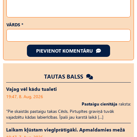
VĀRDS *
PIEVIENOT KOMENTĀRU
TAUTAS BALSS
Vajag vēl kādu tualeti
19:47, 8. Aug, 2026
Pastaigu cienītāja
raksta:
“Pie skaistās pastaigu takas Cēsīs, Pirtupītes graviņā tuvāk
vajadzētu kādas labierīcības. Īpaši jau karstā laikā […]
Laikam kļūstam vieglprātīgāki. Apmaldamies mežā