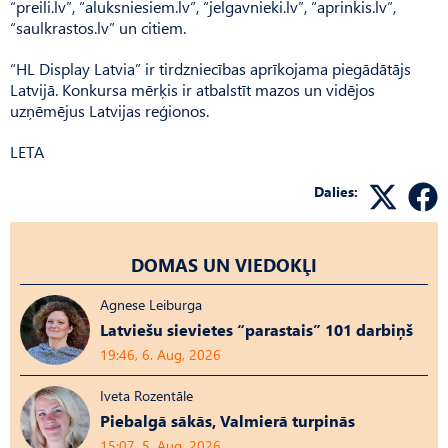
“preili.lv”, “aluksniesiem.lv”, “jelgavnieki.lv”, “aprinkis.lv”,
“saulkrastos.lv” un citiem.
“HL Display Latvia” ir tirdzniecības aprīkojama piegādātājs
Latvijā. Konkursa mērķis ir atbalstīt mazos un vidējos
uzņēmējus Latvijas reģionos.
LETA
Dalies:
DOMAS UN VIEDOKĻI
Agnese Leiburga
Latviešu sievietes “parastais” 101 darbiņš
19:46, 6. Aug, 2026
Iveta Rozentāle
Piebalgā sākās, Valmierā turpinās
15:07, 5. Aug, 2026