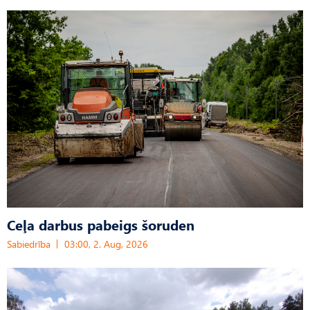
Ceļa darbus pabeigs šoruden
Sabiedrība
03:00, 2. Aug, 2026