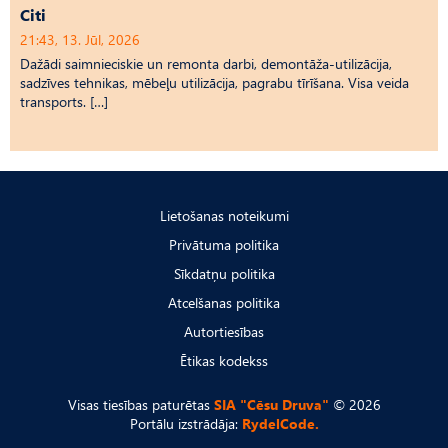
Citi
21:43, 13. Jūl, 2026
Dažādi saimnieciskie un remonta darbi, demontāža-utilizācija,
sadzīves tehnikas, mēbeļu utilizācija, pagrabu tīrīšana. Visa veida
transports. […]
Lietošanas noteikumi
Privātuma politika
Sīkdatņu politika
Atcelšanas politika
Autortiesības
Ētikas kodekss
Visas tiesības paturētas
SIA "Cēsu Druva"
© 2026
Portālu izstrādāja:
RydelCode.