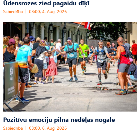
Ūdensrozes zied pagaidu dīķī
Sabiedrība
03:00, 4. Aug, 2026
Pozitīvu emociju pilna nedēļas nogale
Sabiedrība
03:00, 6. Aug, 2026