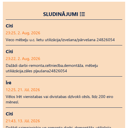
SLUDINĀJUMI
Citi
23:25, 2. Aug, 2026
Veco mēbeļu u.c. lietu utilizācija/izvešana/pārvešana 24826054
Citi
23:22, 2. Aug, 2026
Dažādi darbi-remonta,celtniecība,demontāža, mēbeļu
utiliāzācija,zāles pļaušana24826054
Īrē
12:25, 21. Jūl, 2026
Vēlos īrēt vienistabas vai divistabas dzīvokli cēsīs, līdz 200 eiro
mēnesī.
Citi
21:43, 13. Jūl, 2026
Dažādi saimnieciskie un remonta darbi, demontāža-utilizācija,