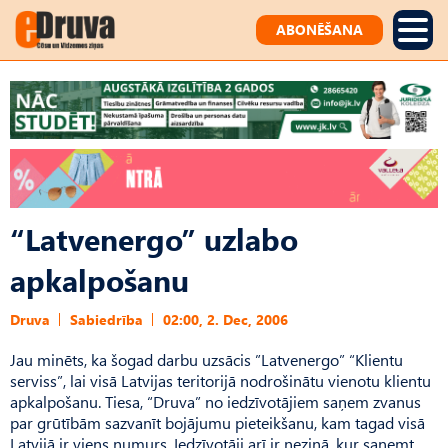
ABONĒŠANA
“Latvenergo” uzlabo
apkalpošanu
Druva
Sabiedrība
02:00, 2. Dec, 2006
Jau minēts, ka šogad darbu uzsācis ”Latvenergo” “Klientu
serviss”, lai visā Latvijas teritorijā nodrošinātu vienotu klientu
apkalpošanu. Tiesa, “Druva” no iedzīvotājiem saņem zvanus
par grūtībām sazvanīt bojājumu pieteikšanu, kam tagad visā
Latvijā ir viens numurs. Iedzīvotāji arī ir neziņā, kur saņemt