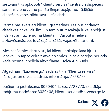
šie zvani tiks apkopoti “Klientu servisa” centrā un dispečers
saņems vienu zvanu par šo līnijas bojājumu. Tādējādi
dispečers varēs pildīt savu tiešo darbu.
Pārmaiņas skars arī klientu grāmatiņas. Tās būs nedaudz
citādākas nekā līdz šim, un tām būtu tuvākajā laikā jānokļūst
līdz katram uzņēmuma klientam. Varbūt ir neliela
aizkavēšanās, bet tuvākajā laikā tās vajadzētu saņemt.
Mēs cenšamies darīt visu, lai klientu apkalpošana kļūtu
labāka, un tāpēc vēlreiz atvainojamies, ja šajā pārejas periodā
kādā posmā ir neliela aizķeršanās,” teica A. Siksnis.
Atgādinām “Latvenergo” sadales tīkla “Klientu servisa”
tālruņus un e-pasta adresi. informācija: 7728777;
bojājumu pieteikšana: 8020404; fakss: 7728778; skaitītāja
rādījumu nodošana: 8020408;
klientu.serviss@latvenergo.lv
Dalies: