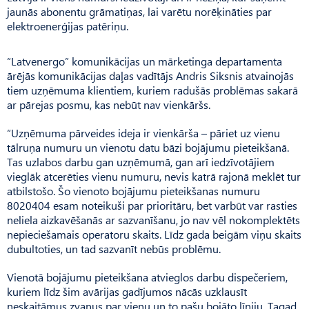
jaunās abonentu grāmatiņas, lai varētu norēķināties par
elektroenerģijas patēriņu.
“Latvenergo” komunikācijas un mārketinga departamenta
ārējās komunikācijas daļas vadītājs Andris Siksnis atvainojās
tiem uzņēmuma klientiem, kuriem radušās problēmas sakarā
ar pārejas posmu, kas nebūt nav vienkāršs.
“Uzņēmuma pārveides ideja ir vienkārša – pāriet uz vienu
tālruņa numuru un vienotu datu bāzi bojājumu pieteikšanā.
Tas uzlabos darbu gan uzņēmumā, gan arī iedzīvotājiem
vieglāk atcerēties vienu numuru, nevis katrā rajonā meklēt tur
atbilstošo. Šo vienoto bojājumu pieteikšanas numuru
8020404 esam noteikuši par prioritāru, bet varbūt var rasties
neliela aizkavēšanās ar sazvanīšanu, jo nav vēl nokomplektēts
nepieciešamais operatoru skaits. Līdz gada beigām viņu skaits
dubultoties, un tad sazvanīt nebūs problēmu.
Vienotā bojājumu pieteikšana atvieglos darbu dispečeriem,
kuriem līdz šim avārijas gadījumos nācās uzklausīt
neskaitāmus zvanus par vienu un to pašu bojāto līniju. Tagad