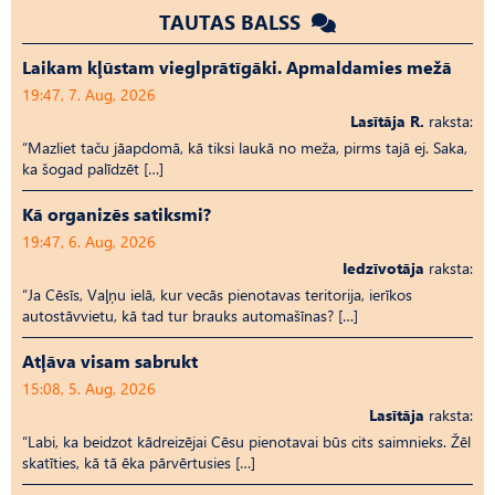
TAUTAS BALSS
Laikam kļūstam vieglprātīgāki. Apmaldamies mežā
19:47, 7. Aug, 2026
Lasītāja R.
raksta:
“Mazliet taču jāapdomā, kā tiksi laukā no meža, pirms tajā ej. Saka,
ka šogad palīdzēt […]
Kā organizēs satiksmi?
19:47, 6. Aug, 2026
Iedzīvotāja
raksta:
“Ja Cēsīs, Vaļņu ielā, kur vecās pienotavas teritorija, ierīkos
autostāvvietu, kā tad tur brauks automašīnas? […]
Atļāva visam sabrukt
15:08, 5. Aug, 2026
Lasītāja
raksta:
“Labi, ka beidzot kādreizējai Cēsu pienotavai būs cits saimnieks. Žēl
skatīties, kā tā ēka pārvērtusies […]