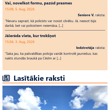
Vai, novelkot formu, pazūd prasmes
15:08, 5. Aug, 2026
Seniore V.
raksta:
“Nevaru saprast, kā policists var nosist cilvēku. Jā, neesot bijis
darbā, bet vai policistiem neiemāca, […]
Jāierāda vieta, kur trokšņot
15:04, 3. Aug, 2026
Iedzīvotāja
raksta:
“Saka jau, ka pašvaldības policija vairāk kontrolē jauniešus, kas
nakts stundās braukā pa Cēsīm ar […]
Lasītākie raksti