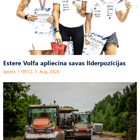
Estere Volfa apliecina savas līderpozīcijas
Sports
09:12, 1. Aug, 2026