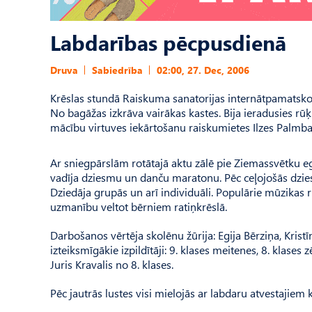
Labdarības pēcpusdienā
Druva
Sabiedrība
02:00, 27. Dec, 2006
Krēslas stundā Raiskuma sanatorijas internātpamatskola
No bagāžas izkrāva vairākas kastes. Bija ieradusies r
mācību virtuves iekārtošanu raiskumietes Ilzes Palmba
Ar sniegpārslām rotātajā aktu zālē pie Ziemassvētku e
vadīja dziesmu un danču maratonu. Pēc ceļojošās dzies
Dziedāja grupās un arī individuāli. Populārie mūzikas ri
uzmanību veltot bērniem ratiņkrēslā.
Darbošanos vērtēja skolēnu žūrija: Egija Bērziņa, Krist
izteiksmīgākie izpildītāji: 9. klases meitenes, 8. klases
Juris Kravalis no 8. klases.
Pēc jautrās lustes visi mielojās ar labdaru atvestajie