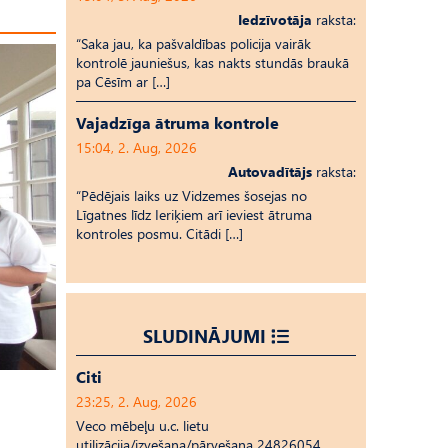
Iedzīvotāja
raksta:
“Saka jau, ka pašvaldības policija vairāk
kontrolē jauniešus, kas nakts stundās braukā
pa Cēsīm ar […]
Vajadzīga ātruma kontrole
15:04, 2. Aug, 2026
Autovadītājs
raksta:
“Pēdējais laiks uz Vid­ze­mes šosejas no
Līgatnes līdz Ieriķiem arī ieviest ātruma
kontroles posmu. Citādi […]
SLUDINĀJUMI
Citi
23:25, 2. Aug, 2026
Veco mēbeļu u.c. lietu
utilizācija/izvešana/pārvešana 24826054