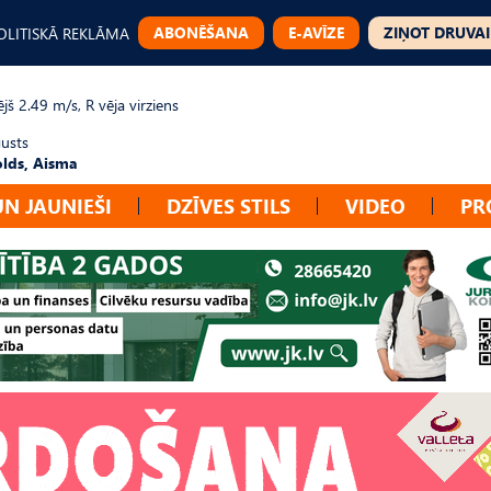
ABONĒŠANA
E-AVĪZE
ZIŅOT DRUVAI
OLITISKĀ REKLĀMA
jš 2.49 m/s, R vēja virziens
gusts
lds, Aisma
UN JAUNIEŠI
DZĪVES STILS
VIDEO
PR