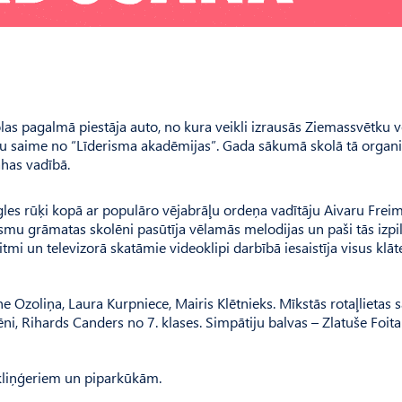
s pagalmā piestāja auto, no kura veikli izrausās Ziemassvētku ve
ūķu saime no “Līderisma akadēmijas”. Gada sākumā skolā tā organi
has vadībā.
gles rūķi kopā ar populāro vējabrāļu ordeņa vadītāju Aivaru Frei
mu grāmatas skolēni pasūtīja vēlamās melodijas un paši tās izpil
tmi un televizorā skatāmie videoklipi darbībā iesaistīja visus klāt
īne Ozoliņa, Laura Kurpniece, Mairis Klētnieks. Mīkstās rotaļlietas
 zēni, Rihards Canders no 7. klases. Simpātiju balvas – Zlatuše Foita
m kliņģeriem un piparkūkām.