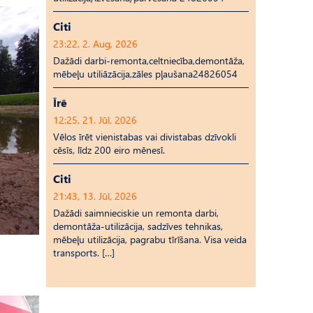
Citi
23:22, 2. Aug, 2026
Dažādi darbi-remonta,celtniecība,demontāža,
mēbeļu utiliāzācija,zāles pļaušana24826054
Īrē
12:25, 21. Jūl, 2026
Vēlos īrēt vienistabas vai divistabas dzīvokli
cēsīs, līdz 200 eiro mēnesī.
Citi
21:43, 13. Jūl, 2026
Dažādi saimnieciskie un remonta darbi,
demontāža-utilizācija, sadzīves tehnikas,
mēbeļu utilizācija, pagrabu tīrīšana. Visa veida
transports. […]