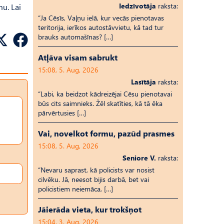
Iedzīvotāja
raksta:
mu. Lai
“Ja Cēsīs, Vaļņu ielā, kur vecās pienotavas
teritorija, ierīkos autostāvvietu, kā tad tur
brauks automašīnas? […]
Atļāva visam sabrukt
15:08, 5. Aug, 2026
Lasītāja
raksta:
“Labi, ka beidzot kādreizējai Cēsu pienotavai
būs cits saimnieks. Žēl skatīties, kā tā ēka
pārvērtusies […]
Vai, novelkot formu, pazūd prasmes
15:08, 5. Aug, 2026
Seniore V.
raksta:
“Nevaru saprast, kā policists var nosist
cilvēku. Jā, neesot bijis darbā, bet vai
policistiem neiemāca, […]
Jāierāda vieta, kur trokšņot
15:04, 3. Aug, 2026