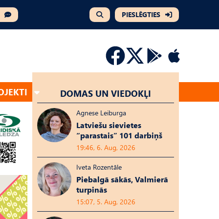
PIESLĒGTIES
OJEKTI
DOMAS UN VIEDOKĻI
Agnese Leiburga
Latviešu sievietes
“parastais” 101 darbiņš
19:46, 6. Aug, 2026
Iveta Rozentāle
Piebalgā sākās, Valmierā
turpinās
15:07, 5. Aug, 2026