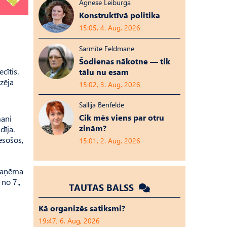
Agnese Leiburga
Konstruktīvā politika
15:05, 4. Aug, 2026
Sarmīte Feldmane
Šodienas nākotne — tik
cītis.
tālu nu esam
zēja
15:02, 3. Aug, 2026
Sallija Benfelde
Cik mēs viens par otru
mani
zinām?
dīja.
esošos,
15:01, 2. Aug, 2026
 saņēma
 no 7.,
TAUTAS BALSS
Kā organizēs satiksmi?
19:47, 6. Aug, 2026