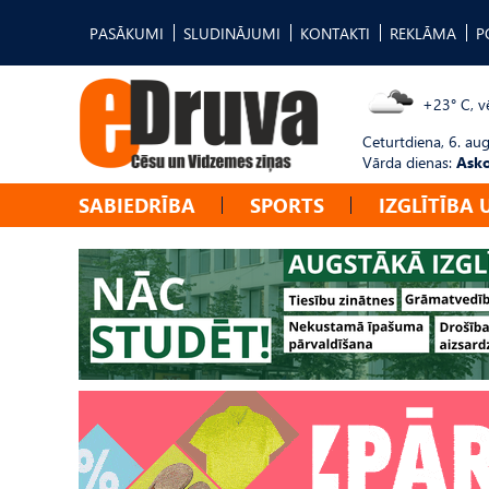
PASĀKUMI
SLUDINĀJUMI
KONTAKTI
REKLĀMA
P
+23° C, vē
Ceturtdiena, 6. au
Vārda dienas:
Asko
SABIEDRĪBA
SPORTS
IZGLĪTĪBA 