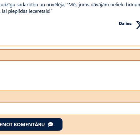
draudzīgu sadarbību un novēlēja: “Mēs jums dāvājām nelielu brīnu
lai piepildās iecerētais!”
Dalies:
IENOT KOMENTĀRU