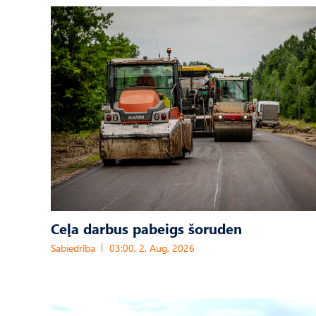
Ceļa darbus pabeigs šoruden
Sabiedrība
03:00, 2. Aug, 2026