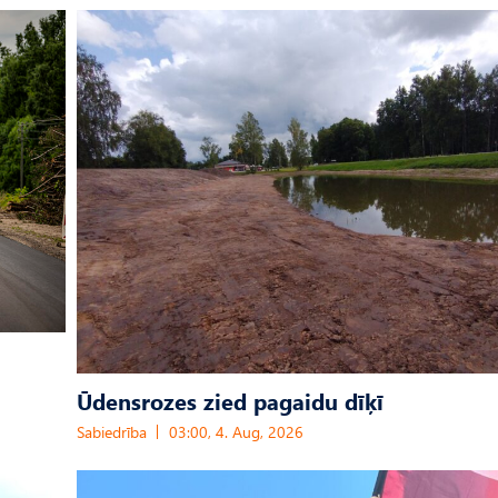
Ūdensrozes zied pagaidu dīķī
Sabiedrība
03:00, 4. Aug, 2026