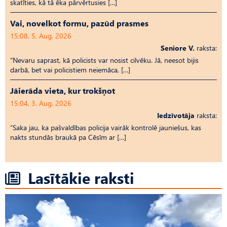
skatīties, kā tā ēka pārvērtusies […]
Vai, novelkot formu, pazūd prasmes
15:08, 5. Aug, 2026
Seniore V.
raksta:
“Nevaru saprast, kā policists var nosist cilvēku. Jā, neesot bijis
darbā, bet vai policistiem neiemāca, […]
Jāierāda vieta, kur trokšņot
15:04, 3. Aug, 2026
Iedzīvotāja
raksta:
“Saka jau, ka pašvaldības policija vairāk kontrolē jauniešus, kas
nakts stundās braukā pa Cēsīm ar […]
Lasītākie raksti