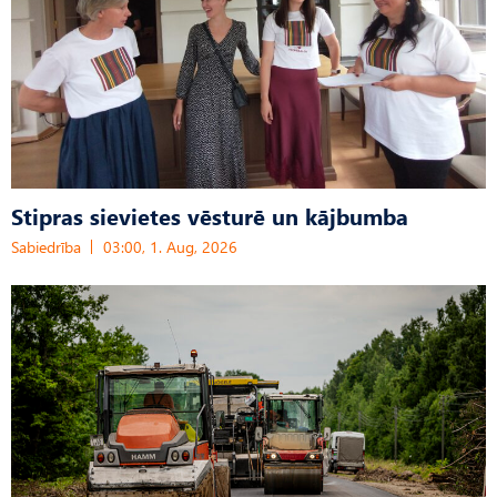
Stipras sievietes vēsturē un kājbumba
Sabiedrība
03:00, 1. Aug, 2026