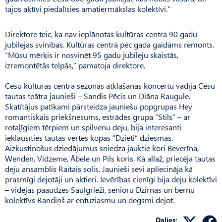
tajos aktīvi piedalīsies amatiermākslas kolektīvi.”
Direktore teic, ka nav ieplānotas kultūras centra 90 gadu
jubilejas svinības. Kultūras centrā pēc gada gaidāms remonts.
“Mūsu mērķis ir nosvinēt 95 gadu jubileju skaistās,
izremontētās telpās,” pamatoja direktore.
Cēsu kultūras centra sezonas atklāšanas koncertu vadīja Cēsu
tautas teātra jaunieši – Sandis Pēcis un Diāna Raugule.
Skatītājus patīkami pārsteidza jauniešu popgrupas Hey
romantiskais priekšnesums, estrādes grupa “Stils” – ar
rotaļīgiem tērpiem un spilvenu deju, bija interesanti
ieklausīties tautas vērtes kopas “Dzieti” dziesmās.
Aizkustinošus dziedājumus sniedza jauktie kori Beverīna,
Wenden, Vidzeme, Ābele un Pils koris. Kā allaž, priecēja tautas
deju ansamblis Raitais solis. Jaunieši sevi apliecināja kā
prasmīgi dejotāji un aktieri. Ievērības cienīgi bija deju kolektīvi
– vidējās paaudzes Saulgrieži, senioru Dzirnas un bērnu
kolektīvs Randiņš ar entuziasmu un degsmi dejot.
Dalies: