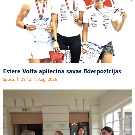
Estere Volfa apliecina savas līderpozīcijas
Sports
09:12, 1. Aug, 2026