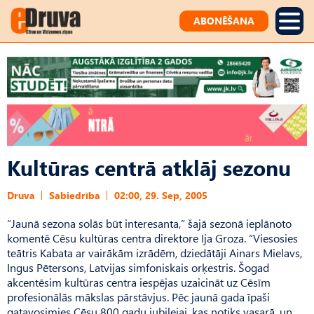
ABONĒŠANA
Kultūras centrā atklāj sezonu
Druva
Sabiedrība
02:00, 29. Sep, 2005
“Jaunā sezona solās būt interesanta,” šajā sezonā ieplānoto
komentē Cēsu kultūras centra direktore Ija Groza. “Viesosies
teātris Kabata ar vairākām izrādēm, dziedātāji Ainars Mielavs,
Ingus Pētersons, Latvijas simfoniskais orķestris. Šogad
akcentēsim kultūras centra iespējas uzaicināt uz Cēsīm
profesionālās mākslas pārstāvjus. Pēc jaunā gada īpaši
gatavosimies Cēsu 800 gadu jubilejai, kas notiks vasarā, un