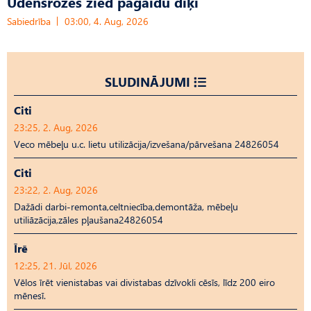
Ūdensrozes zied pagaidu dīķī
Sabiedrība
03:00, 4. Aug, 2026
SLUDINĀJUMI
Citi
23:25, 2. Aug, 2026
Veco mēbeļu u.c. lietu utilizācija/izvešana/pārvešana 24826054
Citi
23:22, 2. Aug, 2026
Dažādi darbi-remonta,celtniecība,demontāža, mēbeļu
utiliāzācija,zāles pļaušana24826054
Īrē
12:25, 21. Jūl, 2026
Vēlos īrēt vienistabas vai divistabas dzīvokli cēsīs, līdz 200 eiro
mēnesī.