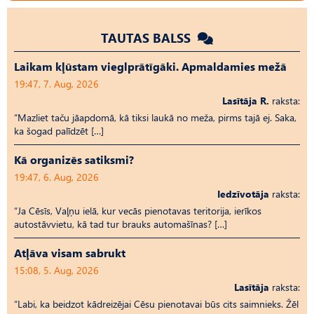
TAUTAS BALSS
Laikam kļūstam vieglprātīgāki. Apmaldamies mežā
19:47, 7. Aug, 2026
Lasītāja R.
raksta:
“Mazliet taču jāapdomā, kā tiksi laukā no meža, pirms tajā ej. Saka,
ka šogad palīdzēt […]
Kā organizēs satiksmi?
19:47, 6. Aug, 2026
Iedzīvotāja
raksta:
“Ja Cēsīs, Vaļņu ielā, kur vecās pienotavas teritorija, ierīkos
autostāvvietu, kā tad tur brauks automašīnas? […]
Atļāva visam sabrukt
15:08, 5. Aug, 2026
Lasītāja
raksta:
“Labi, ka beidzot kādreizējai Cēsu pienotavai būs cits saimnieks. Žēl