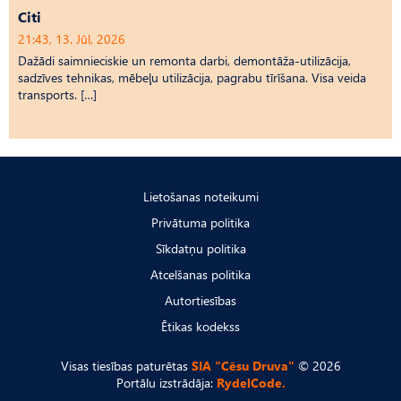
Citi
21:43, 13. Jūl, 2026
Dažādi saimnieciskie un remonta darbi, demontāža-utilizācija,
sadzīves tehnikas, mēbeļu utilizācija, pagrabu tīrīšana. Visa veida
transports. […]
Lietošanas noteikumi
Privātuma politika
Sīkdatņu politika
Atcelšanas politika
Autortiesības
Ētikas kodekss
Visas tiesības paturētas
SIA "Cēsu Druva"
© 2026
Portālu izstrādāja:
RydelCode.