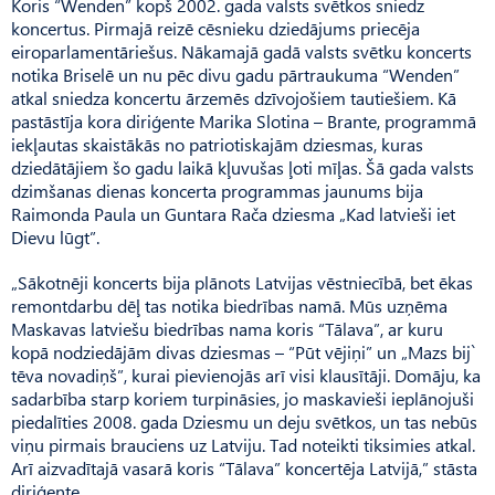
Koris “Wenden” kopš 2002. gada valsts svētkos sniedz
koncertus. Pirmajā reizē cēsnieku dziedājums priecēja
eiroparlamentāriešus. Nākamajā gadā valsts svētku koncerts
notika Briselē un nu pēc divu gadu pārtraukuma “Wenden”
atkal sniedza koncertu ārzemēs dzīvojošiem tautiešiem. Kā
pastāstīja kora diriģente Marika Slotina – Brante, programmā
iekļautas skaistākās no patriotiskajām dziesmas, kuras
dziedātājiem šo gadu laikā kļuvušas ļoti mīļas. Šā gada valsts
dzimšanas dienas koncerta programmas jaunums bija
Raimonda Paula un Guntara Rača dziesma „Kad latvieši iet
Dievu lūgt”.
„Sākotnēji koncerts bija plānots Latvijas vēstniecībā, bet ēkas
remontdarbu dēļ tas notika biedrības namā. Mūs uzņēma
Maskavas latviešu biedrības nama koris “Tālava”, ar kuru
kopā nodziedājām divas dziesmas – “Pūt vējiņi” un „Mazs bij`
tēva novadiņš”, kurai pievienojās arī visi klausītāji. Domāju, ka
sadarbība starp koriem turpināsies, jo maskavieši ieplānojuši
piedalīties 2008. gada Dziesmu un deju svētkos, un tas nebūs
viņu pirmais brauciens uz Latviju. Tad noteikti tiksimies atkal.
Arī aizvadītajā vasarā koris “Tālava” koncertēja Latvijā,” stāsta
diriģente.