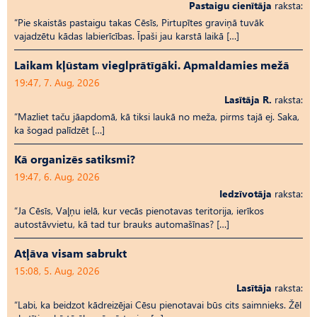
Pastaigu cienītāja
raksta:
“Pie skaistās pastaigu takas Cēsīs, Pirtupītes graviņā tuvāk
vajadzētu kādas labierīcības. Īpaši jau karstā laikā […]
Laikam kļūstam vieglprātīgāki. Apmaldamies mežā
19:47, 7. Aug, 2026
Lasītāja R.
raksta:
“Mazliet taču jāapdomā, kā tiksi laukā no meža, pirms tajā ej. Saka,
ka šogad palīdzēt […]
Kā organizēs satiksmi?
19:47, 6. Aug, 2026
Iedzīvotāja
raksta:
“Ja Cēsīs, Vaļņu ielā, kur vecās pienotavas teritorija, ierīkos
autostāvvietu, kā tad tur brauks automašīnas? […]
Atļāva visam sabrukt
15:08, 5. Aug, 2026
Lasītāja
raksta:
“Labi, ka beidzot kādreizējai Cēsu pienotavai būs cits saimnieks. Žēl