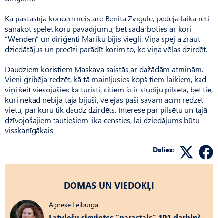
Kā pastāstīja koncertmeistare Benita Zvīgule, pēdējā laikā reti
sanākot spēlēt koru pavadījumu, bet sadarboties ar kori
“Wenden” un diriģenti Mariku bijis viegli. Viņa spēj aizraut
dziedātājus un precīzi parādīt korim to, ko viņa vēlas dzirdēt.
Daudziem koristiem Maskava saistās ar dažādām atmiņām.
Vieni gribēja redzēt, kā tā mainījusies kopš tiem laikiem, kad
viņi šeit viesojušies kā tūristi, citiem šī ir studiju pilsēta, bet tie,
kuri nekad nebija tajā bijuši, vēlējās paši savām acīm redzēt
vietu, par kuru tik daudz dzirdēts. Interese par pilsētu un tajā
dzīvojošajiem tautiešiem lika censties, lai dziedājums būtu
visskanīgākais.
Dalies:
DOMAS UN VIEDOKĻI
Agnese Leiburga
Latviešu sievietes “parastais” 101 darbiņš