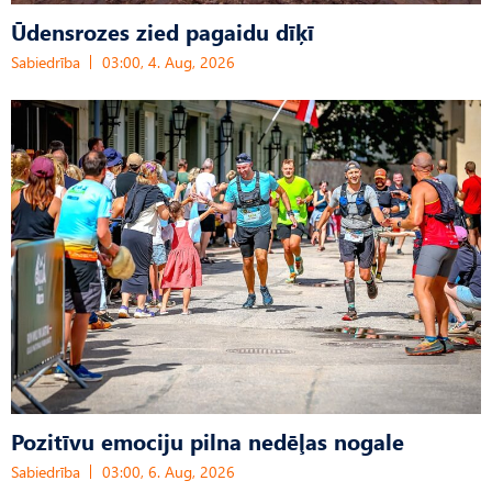
Ūdensrozes zied pagaidu dīķī
Sabiedrība
03:00, 4. Aug, 2026
Pozitīvu emociju pilna nedēļas nogale
Sabiedrība
03:00, 6. Aug, 2026