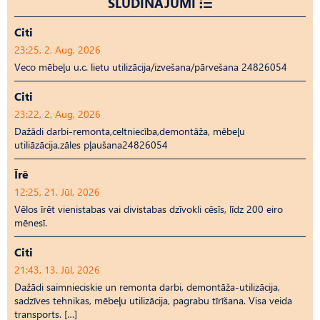
SLUDINĀJUMI
Citi
23:25, 2. Aug, 2026
Veco mēbeļu u.c. lietu utilizācija/izvešana/pārvešana 24826054
Citi
23:22, 2. Aug, 2026
Dažādi darbi-remonta,celtniecība,demontāža, mēbeļu
utiliāzācija,zāles pļaušana24826054
Īrē
12:25, 21. Jūl, 2026
Vēlos īrēt vienistabas vai divistabas dzīvokli cēsīs, līdz 200 eiro
mēnesī.
Citi
21:43, 13. Jūl, 2026
Dažādi saimnieciskie un remonta darbi, demontāža-utilizācija,
sadzīves tehnikas, mēbeļu utilizācija, pagrabu tīrīšana. Visa veida
transports. […]