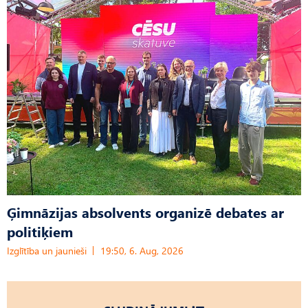
Ģimnāzijas absolvents organizē debates ar
politiķiem
Izglītība un jaunieši
19:50, 6. Aug, 2026