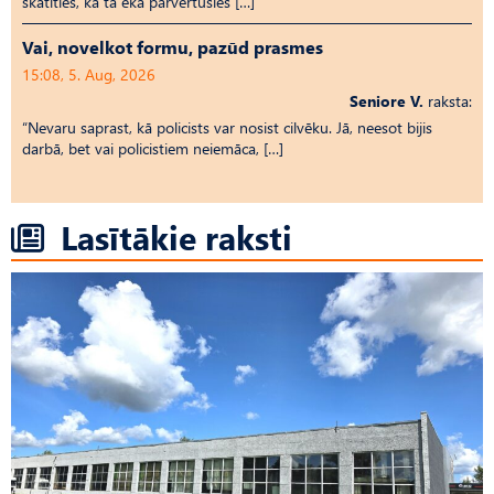
skatīties, kā tā ēka pārvērtusies […]
Vai, novelkot formu, pazūd prasmes
15:08, 5. Aug, 2026
Seniore V.
raksta:
“Nevaru saprast, kā policists var nosist cilvēku. Jā, neesot bijis
darbā, bet vai policistiem neiemāca, […]
Lasītākie raksti