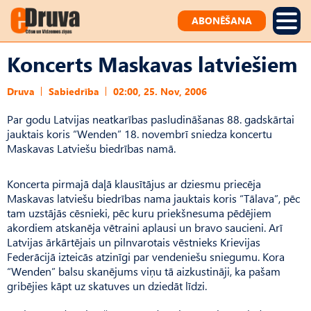
ABONĒŠANA
Koncerts Maskavas latviešiem
Druva
Sabiedrība
02:00, 25. Nov, 2006
Par godu Latvijas neatkarības pasludināšanas 88. gadskārtai
jauktais koris “Wenden” 18. novembrī sniedza koncertu
Maskavas Latviešu biedrības namā.
Koncerta pirmajā daļā klausītājus ar dziesmu priecēja
Maskavas latviešu biedrības nama jauktais koris “Tālava”, pēc
tam uzstājās cēsnieki, pēc kuru priekšnesuma pēdējiem
akordiem atskanēja vētraini aplausi un bravo saucieni. Arī
Latvijas ārkārtējais un pilnvarotais vēstnieks Krievijas
Federācijā izteicās atzinīgi par vendeniešu sniegumu. Kora
“Wenden” balsu skanējums viņu tā aizkustināji, ka pašam
gribējies kāpt uz skatuves un dziedāt līdzi.