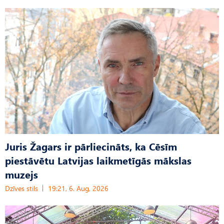
Juris Žagars ir pārliecināts, ka Cēsīm
piestāvētu Latvijas laikmetīgās mākslas
muzejs
Dzīves stils
19:21, 6. Aug, 2026