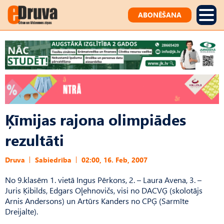
ABONĒŠANA
Ķīmijas rajona olimpiādes
rezultāti
Druva
Sabiedrība
02:00, 16. Feb, 2007
No 9.klasēm 1. vietā Ingus Pērkons, 2. – Laura Avena, 3. –
Juris Ķibilds, Edgars Oļehnovičs, visi no DACVĢ (skolotājs
Arnis Andersons) un Artūrs Kanders no CPĢ (Sarmīte
Dreijalte).