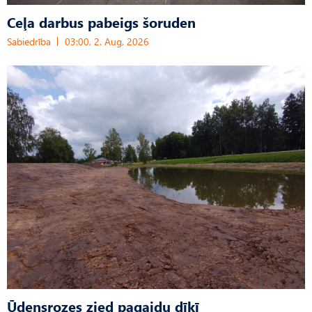
Ceļa darbus pabeigs šoruden
Sabiedrība
03:00, 2. Aug, 2026
Ūdensrozes zied pagaidu dīķī