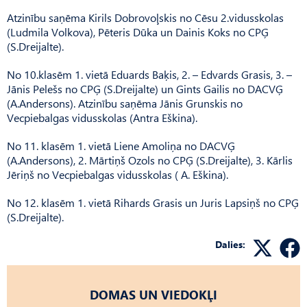
Atzinību saņēma Kirils Dobrovoļskis no Cēsu 2.vidusskolas
(Ludmila Volkova), Pēteris Dūka un Dainis Koks no CPĢ
(S.Dreijalte).
No 10.klasēm 1. vietā Eduards Baķis, 2. – Edvards Grasis, 3. –
Jānis Pelešs no CPĢ (S.Dreijalte) un Gints Gailis no DACVĢ
(A.Andersons). Atzinību saņēma Jānis Grunskis no
Vecpiebalgas vidusskolas (Antra Eškina).
No 11. klasēm 1. vietā Liene Amoliņa no DACVĢ
(A.Andersons), 2. Mārtiņš Ozols no CPĢ (S.Dreijalte), 3. Kārlis
Jēriņš no Vecpiebalgas vidusskolas ( A. Eškina).
No 12. klasēm 1. vietā Rihards Grasis un Juris Lapsiņš no CPĢ
(S.Dreijalte).
Dalies:
DOMAS UN VIEDOKĻI