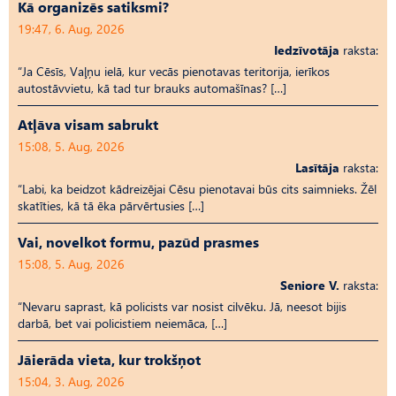
Kā organizēs satiksmi?
19:47, 6. Aug, 2026
Iedzīvotāja
raksta:
“Ja Cēsīs, Vaļņu ielā, kur vecās pienotavas teritorija, ierīkos
autostāvvietu, kā tad tur brauks automašīnas? […]
Atļāva visam sabrukt
15:08, 5. Aug, 2026
Lasītāja
raksta:
“Labi, ka beidzot kādreizējai Cēsu pienotavai būs cits saimnieks. Žēl
skatīties, kā tā ēka pārvērtusies […]
Vai, novelkot formu, pazūd prasmes
15:08, 5. Aug, 2026
Seniore V.
raksta:
“Nevaru saprast, kā policists var nosist cilvēku. Jā, neesot bijis
darbā, bet vai policistiem neiemāca, […]
Jāierāda vieta, kur trokšņot
15:04, 3. Aug, 2026