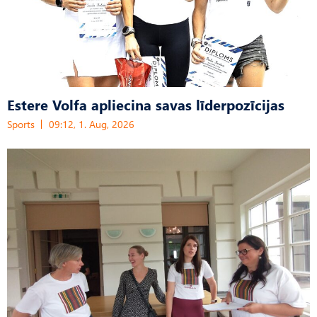
Estere Volfa apliecina savas līderpozīcijas
Sports
09:12, 1. Aug, 2026