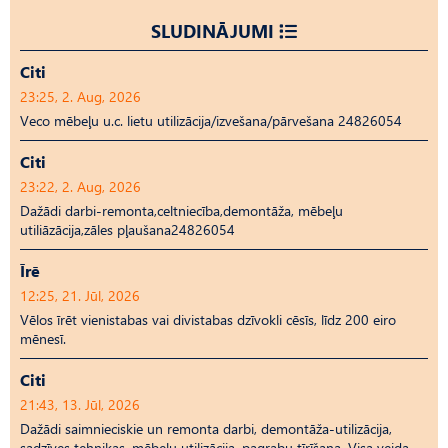
SLUDINĀJUMI
Citi
23:25, 2. Aug, 2026
Veco mēbeļu u.c. lietu utilizācija/izvešana/pārvešana 24826054
Citi
23:22, 2. Aug, 2026
Dažādi darbi-remonta,celtniecība,demontāža, mēbeļu
utiliāzācija,zāles pļaušana24826054
Īrē
12:25, 21. Jūl, 2026
Vēlos īrēt vienistabas vai divistabas dzīvokli cēsīs, līdz 200 eiro
mēnesī.
Citi
21:43, 13. Jūl, 2026
Dažādi saimnieciskie un remonta darbi, demontāža-utilizācija,
sadzīves tehnikas, mēbeļu utilizācija, pagrabu tīrīšana. Visa veida