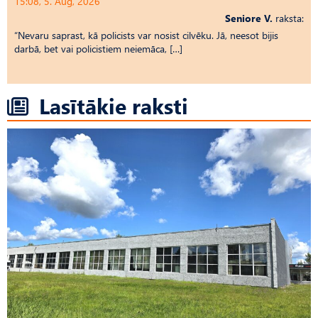
15:08, 5. Aug, 2026
Seniore V.
raksta:
“Nevaru saprast, kā policists var nosist cilvēku. Jā, neesot bijis
darbā, bet vai policistiem neiemāca, […]
Lasītākie raksti