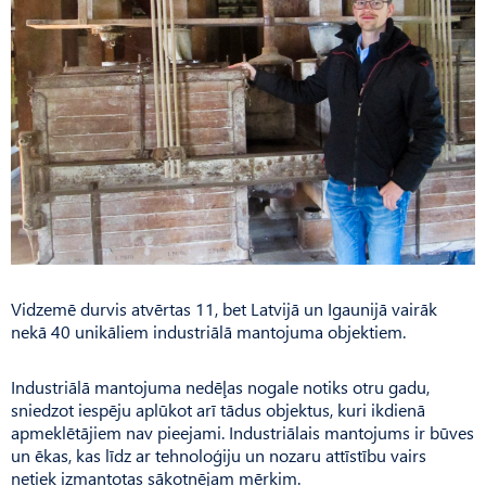
Vidzemē durvis atvērtas 11, bet Latvijā un Igaunijā vairāk
nekā 40 unikāliem industriālā mantojuma objektiem.
Industriālā mantojuma nedēļas nogale notiks otru gadu,
sniedzot iespēju aplūkot arī tādus objektus, kuri ikdienā
apmeklētājiem nav pieejami. Industriālais mantojums ir būves
un ēkas, kas līdz ar tehnoloģiju un nozaru attīstību vairs
netiek izmantotas sākotnējam mērķim.