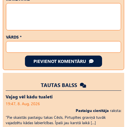
VĀRDS *
PIEVIENOT KOMENTĀRU
TAUTAS BALSS
Vajag vēl kādu tualeti
19:47, 8. Aug, 2026
Pastaigu cienītāja
raksta:
“Pie skaistās pastaigu takas Cēsīs, Pirtupītes graviņā tuvāk
vajadzētu kādas labierīcības. Īpaši jau karstā laikā […]