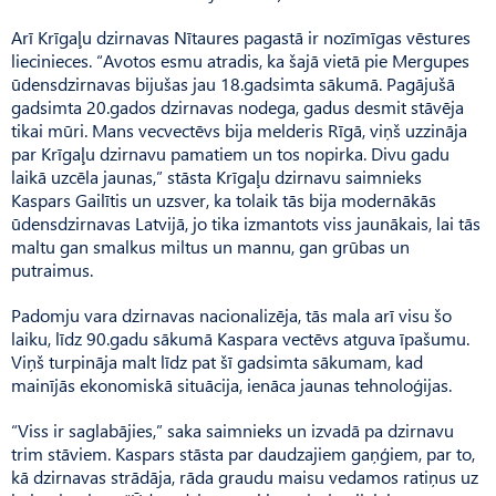
Arī Krīgaļu dzirnavas Nītaures pagastā ir nozīmīgas vēstures
liecinieces. “Avotos esmu atradis, ka šajā vietā pie Mergupes
ūdensdzirnavas bijušas jau 18.gadsimta sākumā. Pagājušā
gadsimta 20.gados dzirnavas nodega, gadus desmit stāvēja
tikai mūri. Mans vecvectēvs bija melderis Rīgā, viņš uzzināja
par Krīgaļu dzirnavu pamatiem un tos nopirka. Divu gadu
laikā uzcēla jaunas,” stāsta Krīgaļu dzirnavu saimnieks
Kaspars Gailītis un uzsver, ka tolaik tās bija modernākās
ūdensdzirnavas Latvijā, jo tika izmantots viss jaunākais, lai tās
maltu gan smalkus miltus un mannu, gan grūbas un
putraimus.
Padomju vara dzirnavas naci­onalizēja, tās mala arī visu šo
laiku, līdz 90.gadu sākumā Kaspara vectēvs atguva īpašumu.
Viņš turpināja malt līdz pat šī gadsimta sākumam, kad
mainījās ekonomiskā situācija, ienāca jaunas tehnoloģijas.
“Viss ir saglabājies,” saka saimnieks un izvadā pa dzirnavu
trim stāviem. Kaspars stāsta par daudzajiem gaņģiem, par to,
kā dzirnavas strādāja, rāda graudu maisu vedamos ratiņus uz