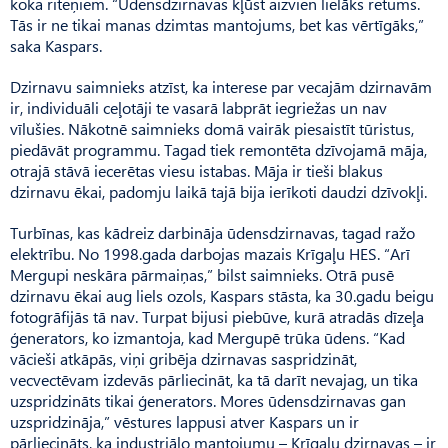
koka riteņiem. “Ūdensdzirnavas kļūst aizvien lielāks retums.
Tās ir ne tikai manas dzimtas mantojums, bet kas vērtīgāks,”
saka Kaspars.
Dzirnavu saimnieks atzīst, ka interese par vecajām dzirnavām
ir, individuāli ceļotāji te vasarā labprāt iegriežas un nav
vīlušies. Nākotnē saimnieks domā vairāk piesaistīt tūristus,
piedāvāt programmu. Tagad tiek remontēta dzīvojamā māja,
otrajā stāvā iecerētas viesu istabas. Māja ir tieši blakus
dzirnavu ēkai, padomju laikā tajā bija ierīkoti daudzi dzīvokļi.
Turbīnas, kas kādreiz darbināja ūdensdzirnavas, tagad ražo
elektrību. No 1998.gada darbojas mazais Krīgaļu HES. “Arī
Mergupi neskāra pārmaiņas,” bilst saimnieks. Otrā pusē
dzirnavu ēkai aug liels ozols, Kaspars stāsta, ka 30.gadu beigu
fotogrāfijās tā nav. Turpat bijusi piebūve, kurā atradās dīzeļa
ģenerators, ko izmantoja, kad Mergupē trūka ūdens. “Kad
vācieši atkāpās, viņi gribēja dzirnavas saspridzināt,
vecvectēvam izdevās pārliecināt, ka tā darīt nevajag, un tika
uzspridzināts tikai ģenerators. Mores ūdensdzirnavas gan
uzspridzināja,” vēstures lappusi atver Kaspars un ir
pārliecināts, ka industriālo mantojumu – Krīgaļu dzirnavas – ir