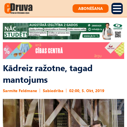
ABONĒŠANA
Kādreiz ražotne, tagad
mantojums
Sarmīte Feldmane
Sabiedrība
02:00, 5. Okt, 2019