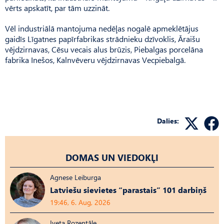
vērts apskatīt, par tām uzzināt.
Vēl industriālā mantojuma nedēļas nogalē apmeklētājus
gaidīs Līgatnes papīrfabrikas strādnieku dzīvoklis, Āraišu
vējdzirnavas, Cēsu vecais alus brūzis, Piebalgas porcelāna
fabrika Inešos, Kaln­vēveru vējdzirnavas Vecpie­balgā.
Dalies:
DOMAS UN VIEDOKĻI
Agnese Leiburga
Latviešu sievietes “parastais” 101 darbiņš
19:46, 6. Aug, 2026
Iveta Rozentāle