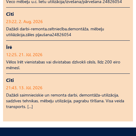
Veco mēbeļu u.c. lietu utilizācija/izvešana/pārvešana 24826054
Citi
23:22, 2. Aug, 2026
Dažādi darbi-remonta,celtniecība,demontāža, mēbeļu
utiliāzācija,zāles pļaušana24826054
Īrē
12:25, 21. Jūl, 2026
Vēlos īrēt vienistabas vai divistabas dzīvokli cēsīs, līdz 200 eiro
mēnesī.
Citi
21:43, 13. Jūl, 2026
Dažādi saimnieciskie un remonta darbi, demontāža-utilizācija,
sadzīves tehnikas, mēbeļu utilizācija, pagrabu tīrīšana. Visa veida
transports. […]