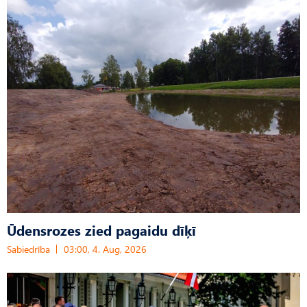
Ūdensrozes zied pagaidu dīķī
Sabiedrība
03:00, 4. Aug, 2026