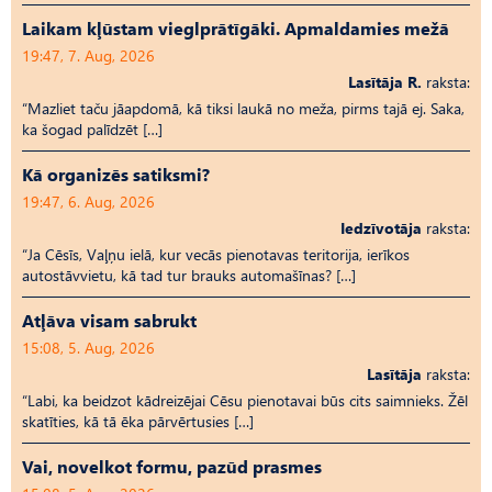
Laikam kļūstam vieglprātīgāki. Apmaldamies mežā
19:47, 7. Aug, 2026
Lasītāja R.
raksta:
“Mazliet taču jāapdomā, kā tiksi laukā no meža, pirms tajā ej. Saka,
ka šogad palīdzēt […]
Kā organizēs satiksmi?
19:47, 6. Aug, 2026
Iedzīvotāja
raksta:
“Ja Cēsīs, Vaļņu ielā, kur vecās pienotavas teritorija, ierīkos
autostāvvietu, kā tad tur brauks automašīnas? […]
Atļāva visam sabrukt
15:08, 5. Aug, 2026
Lasītāja
raksta:
“Labi, ka beidzot kādreizējai Cēsu pienotavai būs cits saimnieks. Žēl
skatīties, kā tā ēka pārvērtusies […]
Vai, novelkot formu, pazūd prasmes