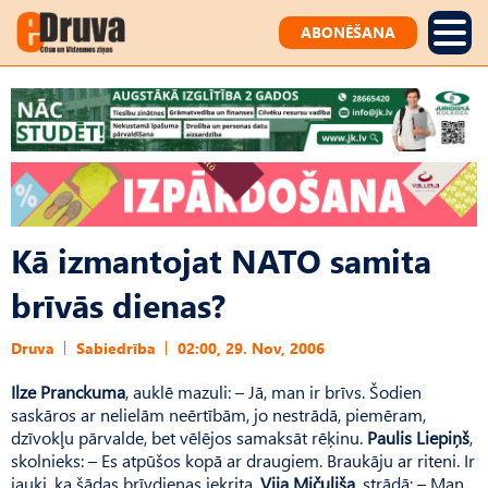
ABONĒŠANA
Kā izmantojat NATO samita
brīvās dienas?
Druva
Sabiedrība
02:00, 29. Nov, 2006
Ilze Pranckuma
, auklē mazuli: – Jā, man ir brīvs. Šodien
saskāros ar nelielām neērtībām, jo nestrādā, piemēram,
dzīvokļu pārvalde, bet vēlējos samaksāt rēķinu.
Paulis Liepiņš
,
skolnieks: – Es atpūšos kopā ar draugiem. Braukāju ar riteni. Ir
jauki, ka šādas brīvdienas iekrita.
Vija Mičuliša
, strādā: – Man