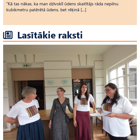
“Kā tas nākas, ka man dzīvoklī ūdens skaitītājs rāda nepilnu
kubikmetru patērētā ūdens, bet rēķinā […]
Lasītākie raksti