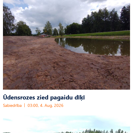
Ūdensrozes zied pagaidu dīķī
Sabiedrība
03:00, 4. Aug, 2026