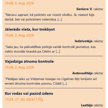
15:08, 5. Aug, 2026
Seniore V.
raksta:
“Nevaru saprast, kā policists var nosist cilvēku. Jā, neesot bijis
darbā, bet vai policistiem neiemāca, […]
Jāierāda vieta, kur trokšņot
15:04, 3. Aug, 2026
Iedzīvotāja
raksta:
“Saka jau, ka pašvaldības policija vairāk kontrolē jauniešus, kas
nakts stundās braukā pa Cēsīm ar […]
Vajadzīga ātruma kontrole
15:04, 2. Aug, 2026
Autovadītājs
raksta:
“Pēdējais laiks uz Vid­ze­mes šosejas no Līgatnes līdz Ieriķiem arī
ieviest ātruma kontroles posmu. Citādi […]
Kur rodas vai pazūd ūdens
13:24, 27. Jūl, 2026
1
Lasītājs
raksta: