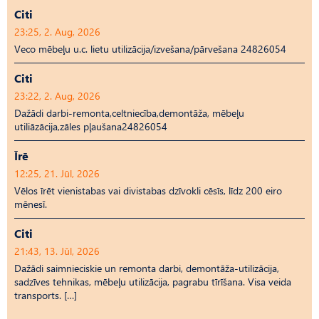
Citi
23:25, 2. Aug, 2026
Veco mēbeļu u.c. lietu utilizācija/izvešana/pārvešana 24826054
Citi
23:22, 2. Aug, 2026
Dažādi darbi-remonta,celtniecība,demontāža, mēbeļu
utiliāzācija,zāles pļaušana24826054
Īrē
12:25, 21. Jūl, 2026
Vēlos īrēt vienistabas vai divistabas dzīvokli cēsīs, līdz 200 eiro
mēnesī.
Citi
21:43, 13. Jūl, 2026
Dažādi saimnieciskie un remonta darbi, demontāža-utilizācija,
sadzīves tehnikas, mēbeļu utilizācija, pagrabu tīrīšana. Visa veida
transports. […]