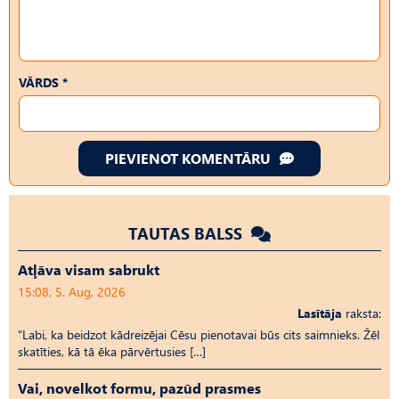
VĀRDS *
PIEVIENOT KOMENTĀRU
TAUTAS BALSS
Atļāva visam sabrukt
15:08, 5. Aug, 2026
Lasītāja
raksta:
“Labi, ka beidzot kādreizējai Cēsu pienotavai būs cits saimnieks. Žēl
skatīties, kā tā ēka pārvērtusies […]
Vai, novelkot formu, pazūd prasmes