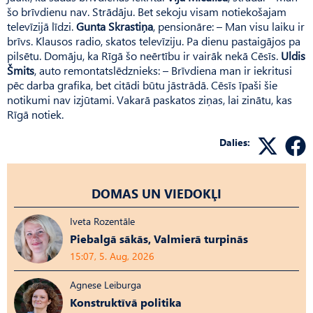
šo brīvdienu nav. Strādāju. Bet sekoju visam notiekošajam
televīzijā līdzi.
Gunta Skrastiņa
, pensionāre: – Man visu laiku ir
brīvs. Klausos radio, skatos televīziju. Pa dienu pastaigājos pa
pilsētu. Domāju, ka Rīgā šo neērtību ir vairāk nekā Cēsīs.
Uldis
Šmits
, auto remontatslēdznieks: – Brīvdiena man ir iekritusi
pēc darba grafika, bet citādi būtu jāstrādā. Cēsīs īpaši šie
notikumi nav izjūtami. Vakarā paskatos ziņas, lai zinātu, kas
Rīgā notiek.
Dalies:
DOMAS UN VIEDOKĻI
Iveta Rozentāle
Piebalgā sākās, Valmierā turpinās
15:07, 5. Aug, 2026
Agnese Leiburga
Konstruktīvā politika