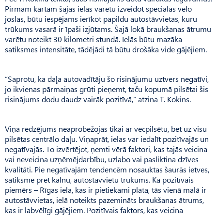
Pirmām kārtām šajās ielās varētu izveidot speciālas velo
joslas, būtu iespējams ierīkot papildu autostāvvietas, kuru
trūkums vasarā ir īpaši izjūtams. Šajā lokā braukšanas ātrumu
varētu noteikt 30 kilometri stundā. Ielās būtu mazāka
satiksmes intensitāte, tādējādi tā būtu drošāka vide gājējiem.
“Saprotu, ka daļa autovadītāju šo risinājumu uztvers negatīvi,
jo ikvienas pārmaiņas grūti pieņemt, taču kopumā pilsētai šis
risinājums dodu daudz vairāk pozitīvā,” atzina T. Kokins.
Viņa redzējums neaprobežojas tikai ar vecpilsētu, bet uz visu
pilsētas centrālo daļu. Viņaprāt, ielas var iedalīt pozitīvajās un
negatīvajās. To izvērtējot, ņemti vērā faktori, kas tajās veicina
vai neveicina uzņēmējdarbību, uzlabo vai pasliktina dzīves
kvalitāti. Pie negatīvajām tendencēm nosauktas šaurās ietves,
satiksme pret kalnu, autostāvvietu trūkums. Kā pozitīvais
piemērs – Rīgas iela, kas ir pietiekami plata, tās vienā malā ir
autostāvvietas, ielā noteikts pazemināts braukšanas ātrums,
kas ir labvēlīgi gājējiem. Pozitīvais faktors, kas veicina