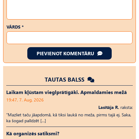
VĀRDS *
PIEVIENOT KOMENTĀRU
TAUTAS BALSS
Laikam kļūstam vieglprātīgāki. Apmaldamies mežā
19:47, 7. Aug, 2026
Lasītāja R.
raksta:
“Mazliet taču jāapdomā, kā tiksi laukā no meža, pirms tajā ej. Saka,
ka šogad palīdzēt […]
Kā organizēs satiksmi?