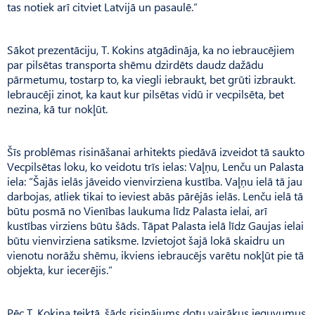
tas notiek arī citviet Latvijā un pasaulē.”
Sākot prezentāciju, T. Kokins atgādināja, ka no iebraucējiem
par pilsētas transporta shēmu dzirdēts daudz dažādu
pārmetumu, tostarp to, ka viegli iebraukt, bet grūti izbraukt.
Iebraucēji zinot, ka kaut kur pilsētas vidū ir vecpilsēta, bet
nezina, kā tur nokļūt.
Šīs problēmas risināšanai arhitekts piedāvā izveidot tā saukto
Vecpilsētas loku, ko veidotu trīs ielas: Vaļņu, Lenču un Palasta
iela: “Šajās ielās jāveido vienvirziena kustība. Vaļņu ielā tā jau
darbojas, atliek tikai to ieviest abās pārējās ielās. Lenču ielā tā
būtu posmā no Vienības laukuma līdz Palasta ielai, arī
kustības virziens būtu šāds. Tāpat Palasta ielā līdz Gaujas ielai
būtu vienvirziena satiksme. Izvietojot šajā lokā skaidru un
vienotu norāžu shēmu, ikviens iebraucējs varētu nokļūt pie tā
objekta, kur iecerējis.”
Pēc T. Kokina teiktā, šāds risinājums dotu vairākus ieguvumus.