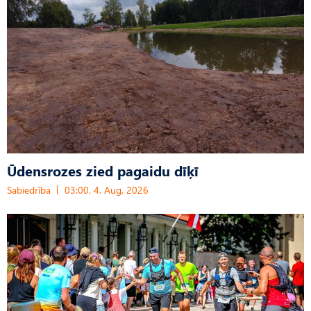
Ūdensrozes zied pagaidu dīķī
Sabiedrība
03:00, 4. Aug, 2026