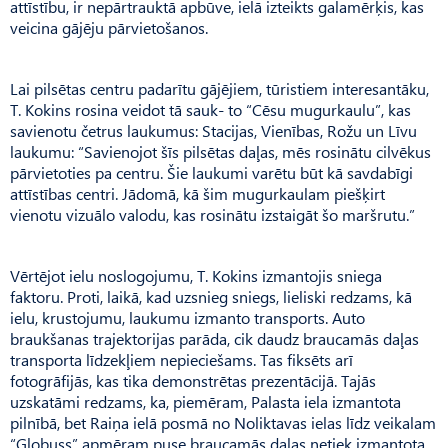
attīstību, ir nepārtrauktā apbūve, ielā izteikts galamērķis, kas
veicina gājēju pārvietošanos.
Lai pilsētas centru padarītu gājējiem, tūristiem interesantāku,
T. Kokins rosina veidot tā sauk- to “Cēsu mugurkaulu”, kas
savienotu četrus laukumus: Stacijas, Vienības, Rožu un Līvu
laukumu: “Savienojot šīs pilsētas daļas, mēs rosinātu cilvēkus
pārvietoties pa centru. Šie laukumi varētu būt kā savdabīgi
attīstības centri. Jādomā, kā šim mugurkaulam piešķirt
vienotu vizuālo valodu, kas rosinātu izstaigāt šo maršrutu.”
Vērtējot ielu noslogojumu, T. Kokins izmantojis sniega
faktoru. Proti, laikā, kad uzsnieg sniegs, lieliski redzams, kā
ielu, krustojumu, laukumu izmanto transports. Auto
braukšanas trajektorijas parāda, cik daudz braucamās daļas
transporta līdzekļiem nepieciešams. Tas fiksēts arī
fotogrāfijās, kas tika demonstrētas prezentācijā. Tajās
uzskatāmi redzams, ka, piemēram, Palasta iela izmantota
pilnībā, bet Raiņa ielā posmā no Noliktavas ielas līdz veikalam
“Globuss” apmēram puse braucamās daļas netiek izmantota.