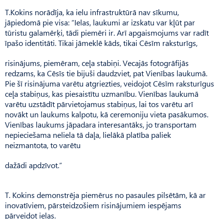
T.Kokins norādīja, ka ielu infrastruktūrā nav sīkumu,
jāpiedomā pie visa: “Ielas, laukumi ar izskatu var kļūt par
tūristu galamērķi, tādi piemēri ir. Arī apgaismojums var radīt
īpašo identitāti. Tikai jāmeklē kāds, tikai Cēsīm raksturīgs,
risinājums, piemēram, ceļa stabiņi. Vecajās fotogrāfijās
redzams, ka Cēsīs tie bijuši daudzviet, pat Vienības laukumā.
Pie šī risinājuma varētu atgriezties, veidojot Cēsīm raksturīgus
ceļa stabiņus, kas piesaistītu uzmanību. Vienības laukumā
varētu uzstādīt pārvietojamus stabiņus, lai tos varētu arī
novākt un laukums kalpotu, kā ceremoniju vieta pasākumos.
Vienības laukums jāpadara interesantāks, jo transportam
nepieciešama neliela tā daļa, lielākā platība paliek
neizmantota, to varētu
dažādi apdzīvot.”
T. Kokins demonstrēja piemērus no pasaules pilsētām, kā ar
inovatīviem, pārsteidzošiem risinājumiem iespējams
pārveidot ielas.