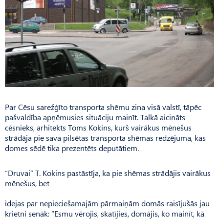
Par Cēsu sarežģīto transporta shēmu zina visā valstī, tāpēc
pašvaldība apņēmusies situāciju mainīt. Talkā aicināts
cēsnieks, arhitekts Toms Kokins, kurš vairākus mēnešus
strādāja pie sava pilsētas transporta shēmas redzējuma, kas
domes sēdē tika prezentēts deputātiem.
“Druvai” T. Kokins pastāstīja, ka pie shēmas strādājis vairākus
mēnešus, bet
idejas par nepieciešamajām pārmaiņām domās raisījušās jau
krietni senāk: “Esmu vērojis, skatījies, domājis, ko mainīt, kā