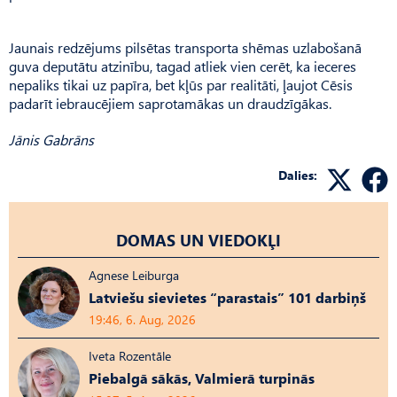
Jaunais redzējums pilsētas transporta shēmas uzlabošanā
guva deputātu atzinību, tagad atliek vien cerēt, ka ieceres
nepaliks tikai uz papīra, bet kļūs par realitāti, ļaujot Cēsis
padarīt iebraucējiem saprotamākas un draudzīgākas.
Jānis Gabrāns
Dalies:
DOMAS UN VIEDOKĻI
Agnese Leiburga
Latviešu sievietes “parastais” 101 darbiņš
19:46, 6. Aug, 2026
Iveta Rozentāle
Piebalgā sākās, Valmierā turpinās