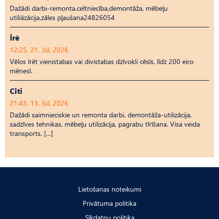
Dažādi darbi-remonta,celtniecība,demontāža, mēbeļu
utiliāzācija,zāles pļaušana24826054
Īrē
12:25, 21. Jūl, 2026
Vēlos īrēt vienistabas vai divistabas dzīvokli cēsīs, līdz 200 eiro
mēnesī.
Citi
21:43, 13. Jūl, 2026
Dažādi saimnieciskie un remonta darbi, demontāža-utilizācija,
sadzīves tehnikas, mēbeļu utilizācija, pagrabu tīrīšana. Visa veida
transports. […]
Lietošanas noteikumi
Privātuma politika
Sīkdatņu politika