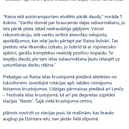
“Raiņa ielā autotransportam atvēlēts pārāk daudz,” norāda T.
Kokins. “Varētu domāt par braucamās daļas sašaurināšanu, jo
iela pārāk plata, tātad nedraudzīga gājējiem. Veicot
rekonstrukciju, ielā varētu ierīkot atsevišķu velojoslu,
apstādījumus, kas ielai ļautu pārtapt par Raiņa bulvāri. Tas
piedotu ielai tīkamāku izskatu, jo šobrīd tā ar rūpniecisko
apbūvi, garāžu kompleksu neatstāj pozitīvu iespaidu. Te
iespēju daudz, pie tam ielas sašaurināšana ļautu ietaupīt uz
uzturēšanas darbu rēķina.”
Piebalgas un Raiņa ielas krustojumā piedāvā atteikties no
luksoforiem, izveidojot rotācijas apli, labāko risinājumu
bīstamos krustojumos. Līdzīgas pārmaiņas piedāvā arī Lenču
– Festivāla ielas krustojumā, kā arī pie degvielas uzpildes
stacijas “Neste”. Šajā vietā krustojuma centru
plānots novirzīt uz stacijas pusi, lai mašīnām, kas brauks
augšup pa Dzintara ielu, nav jāstāv lielā slīpumā.