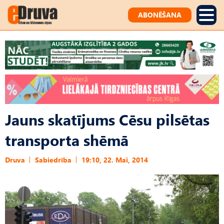
ABONĒŠANA
Jauns skatījums Cēsu pilsētas
transporta shēmā
Druva
Sabiedrība
19:10, 22. Mai, 2014