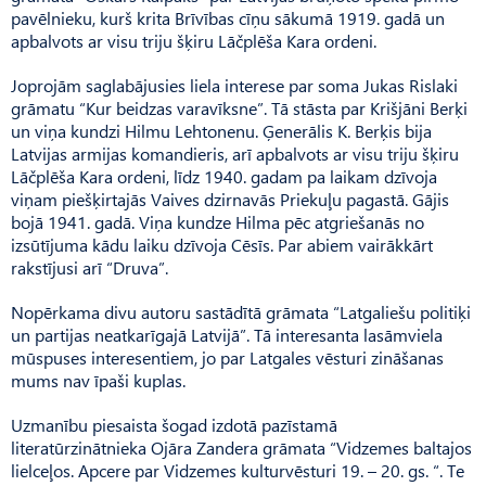
pavēlnieku, kurš krita Brīvības cīņu sākumā 1919. gadā un
apbalvots ar visu triju šķiru Lāčplēša Kara ordeni.
Joprojām saglabājusies liela interese par soma Jukas Rislaki
grāmatu “Kur beidzas varavīksne”. Tā stāsta par Krišjāni Berķi
un viņa kundzi Hilmu Lehtonenu. Ģenerālis K. Berķis bija
Latvijas armijas komandieris, arī apbalvots ar visu triju šķiru
Lāčplēša Kara ordeni, līdz 1940. gadam pa laikam dzīvoja
viņam piešķirtajās Vaives dzirnavās Priekuļu pagastā. Gājis
bojā 1941. gadā. Viņa kundze Hilma pēc atgriešanās no
izsūtījuma kādu laiku dzīvoja Cēsīs. Par abiem vairākkārt
rakstījusi arī “Druva”.
Nopērkama divu autoru sastādītā grāmata “Latgaliešu politiķi
un partijas neatkarīgajā Latvijā”. Tā interesanta lasāmviela
mūspuses interesentiem, jo par Latgales vēsturi zināšanas
mums nav īpaši kuplas.
Uzmanību piesaista šogad izdotā pazīstamā
literatūrzinātnieka Ojāra Zandera grāmata “Vidzemes baltajos
lielceļos. Apcere par Vidzemes kulturvēsturi 19. – 20. gs. “. Te