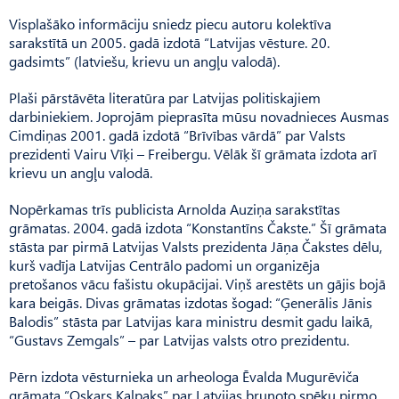
Visplašāko informāciju sniedz piecu autoru kolektīva
sarakstītā un 2005. gadā izdotā “Latvijas vēsture. 20.
gadsimts” (latviešu, krievu un angļu valodā).
Plaši pārstāvēta literatūra par Latvijas politiskajiem
darbiniekiem. Joprojām pieprasīta mūsu novadnieces Ausmas
Cimdiņas 2001. gadā izdotā “Brīvības vārdā” par Valsts
prezidenti Vairu Vīķi – Freibergu. Vēlāk šī grāmata izdota arī
krievu un angļu valodā.
Nopērkamas trīs publicista Arnolda Auziņa sarakstītas
grāmatas. 2004. gadā izdota “Konstantīns Čakste.” Šī grāmata
stāsta par pirmā Latvijas Valsts prezidenta Jāņa Čakstes dēlu,
kurš vadīja Latvijas Centrālo padomi un organizēja
pretošanos vācu fašistu okupācijai. Viņš arestēts un gājis bojā
kara beigās. Divas grāmatas izdotas šogad: “Ģenerālis Jānis
Balodis” stāsta par Latvijas kara ministru desmit gadu laikā,
“Gustavs Zemgals” – par Latvijas valsts otro prezidentu.
Pērn izdota vēsturnieka un arheologa Ēvalda Mugurēviča
grāmata “Oskars Kalpaks” par Latvijas bruņoto spēku pirmo