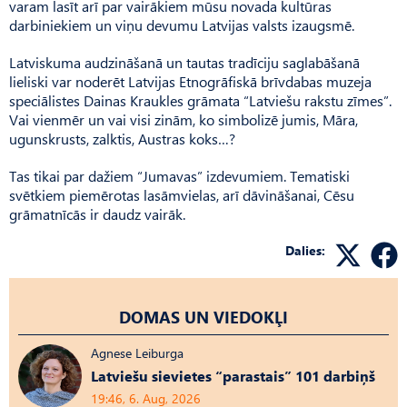
varam lasīt arī par vairākiem mūsu novada kultūras
darbiniekiem un viņu devumu Latvijas valsts izaugsmē.
Latviskuma audzināšanā un tautas tradīciju saglabāšanā
lieliski var noderēt Latvijas Etnogrāfiskā brīvdabas muzeja
speciālistes Dainas Kraukles grāmata “Latviešu rakstu zīmes”.
Vai vienmēr un vai visi zinām, ko simbolizē jumis, Māra,
ugunskrusts, zalktis, Austras koks…?
Tas tikai par dažiem “Jumavas” izdevumiem. Tematiski
svētkiem piemērotas lasāmvielas, arī dāvināšanai, Cēsu
grāmatnīcās ir daudz vairāk.
Dalies:
DOMAS UN VIEDOKĻI
Agnese Leiburga
Latviešu sievietes “parastais” 101 darbiņš
19:46, 6. Aug, 2026