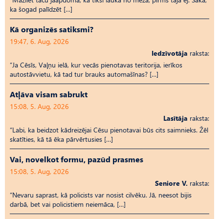
ka šogad palīdzēt […]
Kā organizēs satiksmi?
19:47, 6. Aug, 2026
Iedzīvotāja
raksta:
“Ja Cēsīs, Vaļņu ielā, kur vecās pienotavas teritorija, ierīkos
autostāvvietu, kā tad tur brauks automašīnas? […]
Atļāva visam sabrukt
15:08, 5. Aug, 2026
Lasītāja
raksta:
“Labi, ka beidzot kādreizējai Cēsu pienotavai būs cits saimnieks. Žēl
skatīties, kā tā ēka pārvērtusies […]
Vai, novelkot formu, pazūd prasmes
15:08, 5. Aug, 2026
Seniore V.
raksta:
“Nevaru saprast, kā policists var nosist cilvēku. Jā, neesot bijis
darbā, bet vai policistiem neiemāca, […]