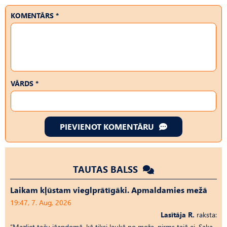
KOMENTĀRS *
VĀRDS *
PIEVIENOT KOMENTĀRU
TAUTAS BALSS
Laikam kļūstam vieglprātīgāki. Apmaldamies mežā
19:47, 7. Aug, 2026
Lasītāja R.
raksta:
“Mazliet taču jāapdomā, kā tiksi laukā no meža, pirms tajā ej. Saka,