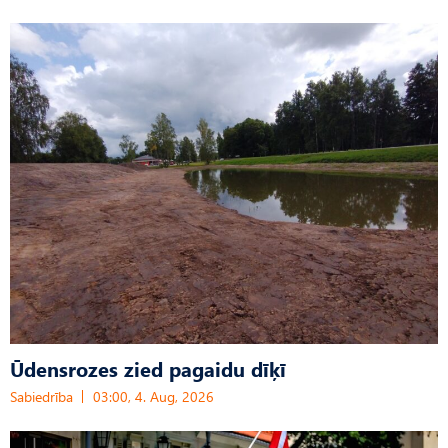
Ūdensrozes zied pagaidu dīķī
Sabiedrība
03:00, 4. Aug, 2026