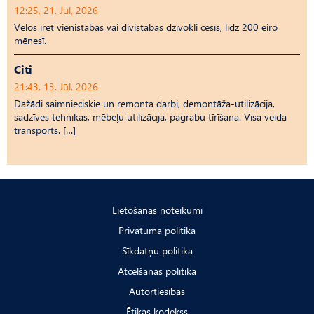
12:25, 21. Jūl, 2026
Vēlos īrēt vienistabas vai divistabas dzīvokli cēsīs, līdz 200 eiro
mēnesī.
Citi
21:43, 13. Jūl, 2026
Dažādi saimnieciskie un remonta darbi, demontāža-utilizācija,
sadzīves tehnikas, mēbeļu utilizācija, pagrabu tīrīšana. Visa veida
transports. […]
Lietošanas noteikumi
Privātuma politika
Sīkdatņu politika
Atcelšanas politika
Autortiesības
Ētikas kodekss