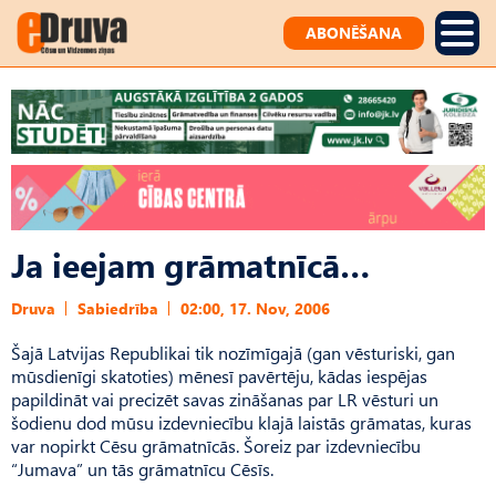
ABONĒŠANA
Ja ieejam grāmatnīcā…
Druva
Sabiedrība
02:00, 17. Nov, 2006
Šajā Latvijas Republikai tik nozīmīgajā (gan vēsturiski, gan
mūsdienīgi skatoties) mēnesī pavērtēju, kādas iespējas
papildināt vai precizēt savas zināšanas par LR vēsturi un
šodienu dod mūsu izdevniecību klajā laistās grāmatas, kuras
var nopirkt Cēsu grāmatnīcās. Šoreiz par izdevniecību
“Jumava” un tās grāmatnīcu Cēsīs.