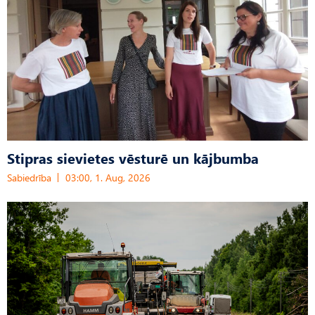
Stipras sievietes vēsturē un kājbumba
Sabiedrība
03:00, 1. Aug, 2026