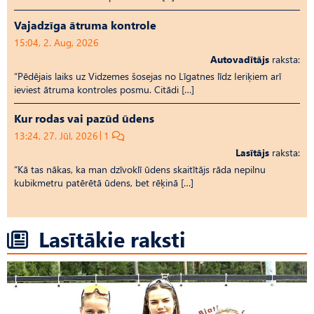
Vajadzīga ātruma kontrole
15:04, 2. Aug, 2026
Autovadītājs
raksta:
“Pēdējais laiks uz Vid­ze­mes šosejas no Līgatnes līdz Ieriķiem arī
ieviest ātruma kontroles posmu. Citādi […]
Kur rodas vai pazūd ūdens
13:24, 27. Jūl, 2026
1
Lasītājs
raksta:
“Kā tas nākas, ka man dzīvoklī ūdens skaitītājs rāda nepilnu
kubikmetru patērētā ūdens, bet rēķinā […]
Lasītākie raksti