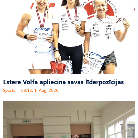
Estere Volfa apliecina savas līderpozīcijas
Sports
09:12, 1. Aug, 2026