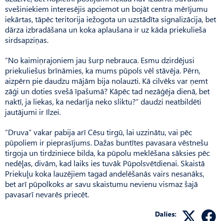
svešiniekiem interesējis apciemot un bojāt centra mērījumu
iekārtas, tāpēc teritorija iežogota un uzstādīta signalizācija, bet
dārza izbradāšana un koka aplaušana ir uz kāda priekulieša
sirdsapziņas.
“No kaimiņrajoniem jau šurp nebrauca. Esmu dzirdējusi
priekuliešus brīnāmies, ka mums pūpols vēl stāvēja. Pērn,
aizpērn pie daudzu mājām bija nolauzti. Kā cilvēks var ņemt
zāģi un doties svešā īpašumā? Kāpēc tad nezāģēja dienā, bet
naktī, ja liekas, ka nedarīja neko sliktu?” daudzi neatbildēti
jautājumi ir Ilzei.
“Druva” vakar pabija arī Cēsu tirgū, lai uzzinātu, vai pēc
pūpoliem ir pieprasījums. Dažas buntītes pavasara vēstnešu
tirgoja un tirdziniece bilda, ka pūpolu meklēšana sāksies pēc
nedēļas, divām, kad laiks ies tuvāk Pūpolsvētdienai. Skaistā
Priekuļu koka lauzējiem tagad andelēšanās vairs nesanāks,
bet arī pūpolkoks ar savu skaistumu nevienu vismaz šajā
pavasarī nevarēs priecēt.
Dalies: