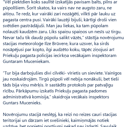
“Vēl piektdien koks saulītē izskatījās pavisam balts, pilns ar
pūpolīšiem. Šorīt skatos, ka vairs nav ne augsto zaru, ne
aitiņu. Te redz, kur vairāki zari nozāģēti, vilkti pār lauku uz
pagasta centra pusi. Vairāki lauzēji bijuši, kārtīgi droši vien
svētdien pastrādājuši. Man jau liekas, ka tam pūpolam
nolauzti kaudzēm zaru. Liks spaiņu spaiņos un nesīs uz tirgu.
Nevar taču tik daudz pūpolu salikt vāzēs,” stāstīja novērojumu
stacijas meteoroloģe Ilze Brūvere, kura uzsver, ka sirds
nosāpējusi par kopto, ilgi audzēto koku, tāpēc ziņojusi arī
Priekuļu pagasta policijas iecirkņa vecākajam inspektoram
Guntaram Muceniekam.
“Tur bija darbojušies divi cilvēki- vīrietis un sieviete. Vainīgos
jau noskaidrojām. Tirgū pūpoli vēl nebija nonākuši, bet tieši
tāds bija viņu mērķis. Ir sastādīts protokols par patvaļīgu
rīcību. Pārkāpumu izskatīs Priekuļu pagasta padomes
administratīvā komisija,” skaidroja vecākais inspektors
Guntars Mucenieks.
Novērojumu stacijā neslēpj, ka reizi no reizes cauri stacijas
teritorijai un dārzam iet svešinieki, kaimiņmājās notiek
uzdzīve, bet nopietni postījumi nekad nav izdarīti. Savulaik