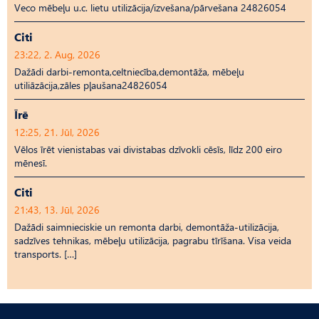
Veco mēbeļu u.c. lietu utilizācija/izvešana/pārvešana 24826054
Citi
23:22, 2. Aug, 2026
Dažādi darbi-remonta,celtniecība,demontāža, mēbeļu
utiliāzācija,zāles pļaušana24826054
Īrē
12:25, 21. Jūl, 2026
Vēlos īrēt vienistabas vai divistabas dzīvokli cēsīs, līdz 200 eiro
mēnesī.
Citi
21:43, 13. Jūl, 2026
Dažādi saimnieciskie un remonta darbi, demontāža-utilizācija,
sadzīves tehnikas, mēbeļu utilizācija, pagrabu tīrīšana. Visa veida
transports. […]