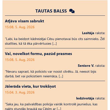
TAUTAS BALSS
Atļāva visam sabrukt
15:08, 5. Aug, 2026
Lasītāja
raksta:
“Labi, ka beidzot kādreizējai Cēsu pienotavai būs cits saimnieks. Žēl
skatīties, kā tā ēka pārvērtusies […]
Vai, novelkot formu, pazūd prasmes
15:08, 5. Aug, 2026
Seniore V.
raksta:
“Nevaru saprast, kā policists var nosist cilvēku. Jā, neesot bijis
darbā, bet vai policistiem neiemāca, […]
Jāierāda vieta, kur trokšņot
15:04, 3. Aug, 2026
Iedzīvotāja
raksta:
“Saka jau, ka pašvaldības policija vairāk kontrolē jauniešus, kas
nakts stundās braukā pa Cēsīm ar […]