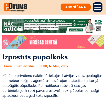
ABONĒŠANA
Izpostīts pūpolkoks
Druva
Sabiedrība
02:00, 6. Mar, 2007
Kādā no brīvdienu naktīm Priekuļos, Latvijas vides, ģeoloģijas
un meteoroloģijas aģentūras novērojumu stacijas teritorijā
puszāģēts pūpolkoks. Par notikušo sašutuši stacijas
darbinieki, jo ik reizi pavasaros svešinieki pūpolus pamatīgi
aplauzuši, bet tagad koks izpostīts.