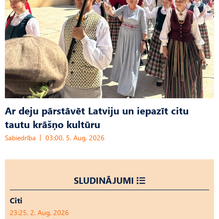
Ar deju pārstāvēt Latviju un iepazīt citu
tautu krāšņo kultūru
Sabiedrība
03:00, 5. Aug, 2026
SLUDINĀJUMI
Citi
23:25, 2. Aug, 2026