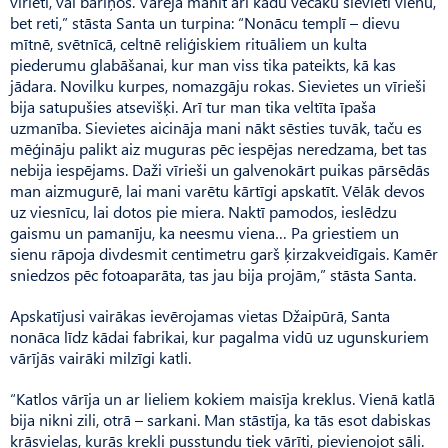
vīrieti, vai bariņos. Varēja manīt arī kādu vecāku sievieti vienu,
bet reti,” stāsta Santa un turpina: “Nonācu templī – dievu
mītnē, svētnīcā, celtnē reliģiskiem rituāliem un kulta
piederumu glabāšanai, kur man viss tika pateikts, kā kas
jādara. Novilku kurpes, nomazgāju rokas. Sievietes un vīrieši
bija satupušies atsevišķi. Arī tur man tika veltīta īpaša
uzmanība. Sievietes aicināja mani nākt sēsties tuvāk, taču es
mēģināju palikt aiz muguras pēc iespējas neredzama, bet tas
nebija iespējams. Daži vīrieši un galvenokārt puikas pārsēdās
man aizmugurē, lai mani varētu kārtīgi apskatīt. Vēlāk devos
uz viesnīcu, lai dotos pie miera. Naktī pamodos, ieslēdzu
gaismu un pamanīju, ka neesmu viena… Pa griestiem un
sienu rāpoja divdesmit centimetru garš ķirzakveidīgais. Kamēr
sniedzos pēc fotoaparāta, tas jau bija projām,” stāsta Santa.
Apskatījusi vairākas ievērojamas vietas Džaipūrā, Santa
nonāca līdz kādai fabrikai, kur pagalma vidū uz ugunskuriem
vārījās vairāki milzīgi katli.
“Katlos vārīja un ar lieliem kokiem maisīja kreklus. Vienā katlā
bija nikni zili, otrā – sarkani. Man stāstīja, ka tās esot dabiskas
krāsvielas, kurās krekli pusstundu tiek vārīti, pievienojot sāli.