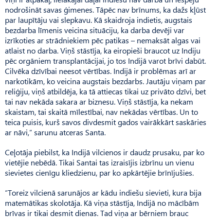
nodrošināt savas ģimenes. Tāpēc nav brīnums, ka dažs kļūst
par laupītāju vai slepkavu. Kā skaidroja indietis, augstais
bezdarba līmenis veicina situāciju, ka darba devēji var
izrīkoties ar strādniekiem pēc patikas – nemaksāt algas vai
atlaist no darba. Viņš stāstīja, ka eiropieši braucot uz Indiju
pēc orgāniem transplantācijai, jo tos Indijā varot brīvi dabūt.
Cilvēka dzīvībai neesot vērtības. Indijā ir problēmas arī ar
narkotikām, ko veicina augstais bezdarbs. Jautāju viņam par
reliģiju, viņš atbildēja, ka tā attiecas tikai uz privāto dzīvi, bet
tai nav nekāda sakara ar biznesu. Viņš stāstīja, ka nekam
skaistam, tai skaitā mīlestībai, nav nekādas vērtības. Un to
teica puisis, kurš savos divdesmit gados vairākkārt saskāries
ar nāvi,” sarunu atceras Santa.
Ceļotāja piebilst, ka Indijā vilcienos ir daudz prusaku, par ko
vietējie nebēdā. Tikai Santai tas izraisījis izbrīnu un vienu
sievietes cienīgu kliedzienu, par ko apkārtējie brīnījušies.
“Toreiz vilcienā sarunājos ar kādu indiešu sievieti, kura bija
matemātikas skolotāja. Kā viņa stāstīja, Indijā no mācībām
brīvas ir tikai desmit dienas. Tad viņa ar bērniem brauc