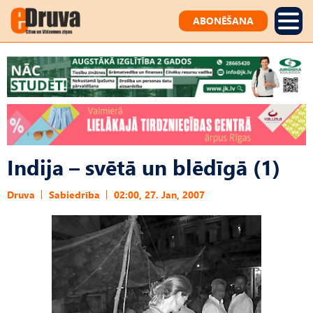
ABONĒŠANA
Indija – svētā un blēdīgā (1)
Druva
Sabiedrība
02:00, 27. Jan, 2007