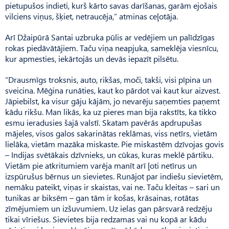
pietupušos indieti, kurš kārto savas darīšanas, garām ejošais
vilciens viņus, šķiet, netraucēja,” atminas ceļotāja.
Arī Džaipūrā Santai uzbruka pūlis ar vedējiem un palīdzīgas
rokas piedāvātājiem. Taču viņa neapjuka, sameklēja viesnīcu,
kur apmesties, iekārtojās un devās iepazīt pilsētu.
“Drausmīgs troksnis, auto, rikšas, moči, takši, visi pīpina un
sveicina. Mēģina runāties, kaut ko pārdot vai kaut kur aizvest.
Jāpiebilst, ka visur gāju kājām, jo nevarēju saņemties paņemt
kādu rikšu. Man likās, ka uz pieres man bija rakstīts, ka tikko
esmu ieradusies šajā valstī. Skatam pavērās apdrupušas
mājeles, visos galos sakarinātas reklāmas, viss netīrs, vietām
lielāka, vietām mazāka miskaste. Pie miskastēm dzīvojas govis
– Indijas svētākais dzīvnieks, un cūkas, kuras meklē pārtiku.
Vietām pie atkritumiem varēja manīt arī ļoti netīrus un
izspūrušus bērnus un sievietes. Runājot par indiešu sievietēm,
nemāku pateikt, viņas ir skaistas, vai ne. Taču kleitas – sari un
tunikas ar biksēm – gan tām ir košas, krāsainas, rotātas
zīmējumiem un izšuvumiem. Uz ielas gan pārsvarā redzēju
tikai vīriešus. Sievietes bija redzamas vai nu kopā ar kādu