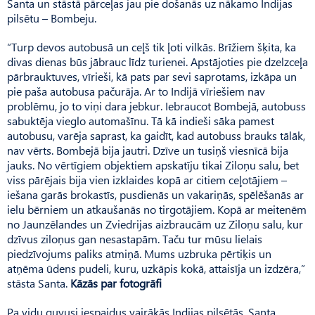
Santa un stāstā pārceļas jau pie došanās uz nākamo Indijas
pilsētu – Bombeju.
“Turp devos autobusā un ceļš tik ļoti vilkās. Brīžiem šķita, ka
divas dienas būs jābrauc līdz turienei. Apstājoties pie dzelzceļa
pārbrauktuves, vīrieši, kā pats par sevi saprotams, izkāpa un
pie paša autobusa pačurāja. Ar to Indijā vīriešiem nav
problēmu, jo to viņi dara jebkur. Iebraucot Bombejā, autobuss
sabuktēja vieglo automašīnu. Tā kā indieši sāka pamest
autobusu, varēja saprast, ka gaidīt, kad autobuss brauks tālāk,
nav vērts. Bombejā bija jautri. Dzīve un tusiņš viesnīcā bija
jauks. No vērtīgiem objektiem apskatīju tikai Ziloņu salu, bet
viss pārējais bija vien izklaides kopā ar citiem ceļotājiem –
iešana garās brokastīs, pusdienās un vakariņās, spēlēšanās ar
ielu bērniem un atkaušanās no tirgotājiem. Kopā ar meitenēm
no Jaunzēlandes un Zviedrijas aizbraucām uz Ziloņu salu, kur
dzīvus ziloņus gan nesastapām. Taču tur mūsu lielais
piedzīvojums paliks atmiņā. Mums uzbruka pērtiķis un
atņēma ūdens pudeli, kuru, uzkāpis kokā, attaisīja un izdzēra,”
stāsta Santa.
Kāzās par fotogrāfi
Pa vidu guvusi iespaidus vairākās Indijas pilsētās, Santa