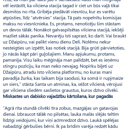
vēl iestāstīt, ka vilciena stacija tagad ir ciet un būs vaļā tikai
desmitos no rīta. Gribēja piedāvāt viesnīcu, kur es varētu
atpūsties, līdz “atvērsies” stacija. Tā pats nopelnītu komisijas
maksu no viesnīcnieka. Es, protams, nenoticēju šim stāstam
un devos tālāk. Nonākot galvaspilsētas vilciena stacijā, iekšēji
mazliet sākās panika. Nevarēju īsti saprast, ko darīt. Vai braukt
uz Džaipūru, vai palikt vienu dienu Deli. Nolēmu nekur
nesteigties un izpētīt, kas notiek stacijā. Bija grūti pārvietoties,
jo nācās kāpt pāri guļošajiem. Manu apjukumu, protams,
pamanīja. Visu laiku mēģināja man palīdzēt, bet es ieņēmu
stingru pozīciju, ka man neko nevajag. Nopirku biļeti uz
Džaipūru, atradu īsto vilciena platformu, no kuras mani
pavadīja žurka, kas laikam bija saodusi, ka somā ir rupjmaize
un siers,” stāsta Santa un atminas, ka, sēžot vilcienā, vērojusi
gar vilciena sliedēm saslietos graustus, kuros dzīvo cilvēki.
Miskastes un dabisko vajadzību kārtošana, kur pagadās
“Agrā rīta stundā cilvēki tīra zobus, mazgājas un gatavojas
dienai. Izbraucot tālāk no pilsētas, lauka malās slējās teltīm
līdzīgi veidojumi, kur viņi acīmredzot dzīvo. Laukā spēlējas
nabadzīgi ģērbušies bērni. Ik pa brīdim varēja redzēt kādu