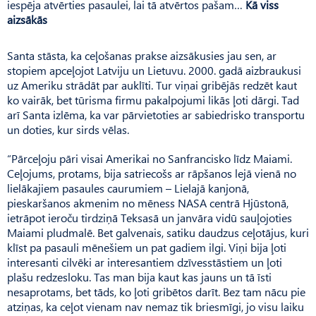
iespēja atvērties pasaulei, lai tā atvērtos pašam…
Kā viss
aizsākās
Santa stāsta, ka ceļošanas prakse aizsākusies jau sen, ar
stopiem apceļojot Latviju un Lietuvu. 2000. gadā aizbraukusi
uz Ameriku strādāt par auklīti. Tur viņai gribējās redzēt kaut
ko vairāk, bet tūrisma firmu pakalpojumi likās ļoti dārgi. Tad
arī Santa izlēma, ka var pārvietoties ar sabiedrisko transportu
un doties, kur sirds vēlas.
“Pārceļoju pāri visai Amerikai no Sanfrancisko līdz Maiami.
Ceļojums, protams, bija satriecošs ar rāpšanos lejā vienā no
lielākajiem pasaules caurumiem – Lielajā kanjonā,
pieskaršanos akmenim no mēness NASA centrā Hjūstonā,
ietrāpot ieroču tirdziņā Teksasā un janvāra vidū sauļojoties
Maiami pludmalē. Bet galvenais, satiku daudzus ceļotājus, kuri
klīst pa pasauli mēnešiem un pat gadiem ilgi. Viņi bija ļoti
interesanti cilvēki ar interesantiem dzīvesstāstiem un ļoti
plašu redzesloku. Tas man bija kaut kas jauns un tā īsti
nesaprotams, bet tāds, ko ļoti gribētos darīt. Bez tam nācu pie
atziņas, ka ceļot vienam nav nemaz tik briesmīgi, jo visu laiku