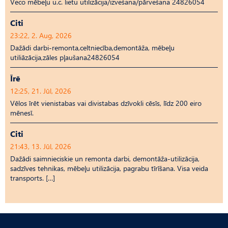
Veco mēbeļu u.c. lietu utilizācija/izvešana/pārvešana 24826054
Citi
23:22, 2. Aug, 2026
Dažādi darbi-remonta,celtniecība,demontāža, mēbeļu
utiliāzācija,zāles pļaušana24826054
Īrē
12:25, 21. Jūl, 2026
Vēlos īrēt vienistabas vai divistabas dzīvokli cēsīs, līdz 200 eiro
mēnesī.
Citi
21:43, 13. Jūl, 2026
Dažādi saimnieciskie un remonta darbi, demontāža-utilizācija,
sadzīves tehnikas, mēbeļu utilizācija, pagrabu tīrīšana. Visa veida
transports. […]