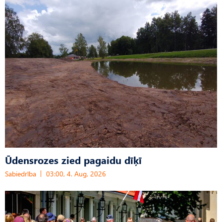
Ūdensrozes zied pagaidu dīķī
Sabiedrība
03:00, 4. Aug, 2026