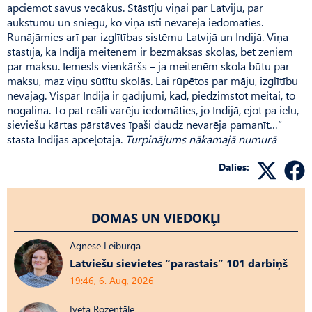
apciemot savus vecākus. Stāstīju viņai par Latviju, par
aukstumu un sniegu, ko viņa īsti nevarēja iedomāties.
Runājāmies arī par izglītības sistēmu Latvijā un Indijā. Viņa
stāstīja, ka Indijā meitenēm ir bezmaksas skolas, bet zēniem
par maksu. Iemesls vienkāršs – ja meitenēm skola būtu par
maksu, maz viņu sūtītu skolās. Lai rūpētos par māju, izglītību
nevajag. Vispār Indijā ir gadījumi, kad, piedzimstot meitai, to
nogalina. To pat reāli varēju iedomāties, jo Indijā, ejot pa ielu,
sieviešu kārtas pārstāves īpaši daudz nevarēja pamanīt…”
stāsta Indijas apceļotāja.
Turpinājums nākamajā numurā
Dalies:
DOMAS UN VIEDOKĻI
Agnese Leiburga
Latviešu sievietes “parastais” 101 darbiņš
19:46, 6. Aug, 2026
Iveta Rozentāle