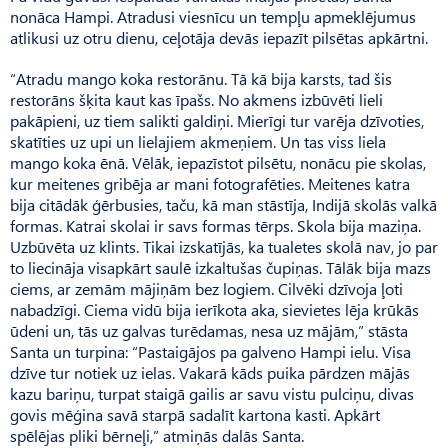
nonāca Hampi. Atradusi viesnīcu un tempļu apmeklējumus
atlikusi uz otru dienu, ceļotāja devās iepazīt pilsētas apkārtni.
“Atradu mango koka restorānu. Tā kā bija karsts, tad šis
restorāns šķita kaut kas īpašs. No akmens izbūvēti lieli
pakāpieni, uz tiem salikti galdiņi. Mierīgi tur varēja dzīvoties,
skatīties uz upi un lielajiem akmeņiem. Un tas viss liela
mango koka ēnā. Vēlāk, iepazīstot pilsētu, nonācu pie skolas,
kur meitenes gribēja ar mani fotografēties. Meitenes katra
bija citādāk ģērbusies, taču, kā man stāstīja, Indijā skolās valkā
formas. Katrai skolai ir savs formas tērps. Skola bija maziņa.
Uzbūvēta uz klints. Tikai izskatījās, ka tualetes skolā nav, jo par
to liecināja visapkārt saulē izkaltušas čupiņas. Tālāk bija mazs
ciems, ar zemām mājiņām bez logiem. Cilvēki dzīvoja ļoti
nabadzīgi. Ciema vidū bija ierīkota aka, sievietes lēja krūkās
ūdeni un, tās uz galvas turēdamas, nesa uz mājām,” stāsta
Santa un turpina: “Pastaigājos pa galveno Hampi ielu. Visa
dzīve tur notiek uz ielas. Vakarā kāds puika pārdzen mājās
kazu bariņu, turpat staigā gailis ar savu vistu pulciņu, divas
govis mēģina savā starpā sadalīt kartona kasti. Apkārt
spēlējas pliki bērneļi,” atmiņās dalās Santa.