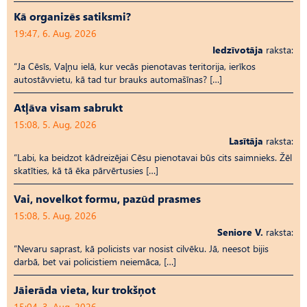
Kā organizēs satiksmi?
19:47, 6. Aug, 2026
Iedzīvotāja
raksta:
“Ja Cēsīs, Vaļņu ielā, kur vecās pienotavas teritorija, ierīkos
autostāvvietu, kā tad tur brauks automašīnas? […]
Atļāva visam sabrukt
15:08, 5. Aug, 2026
Lasītāja
raksta:
“Labi, ka beidzot kādreizējai Cēsu pienotavai būs cits saimnieks. Žēl
skatīties, kā tā ēka pārvērtusies […]
Vai, novelkot formu, pazūd prasmes
15:08, 5. Aug, 2026
Seniore V.
raksta:
“Nevaru saprast, kā policists var nosist cilvēku. Jā, neesot bijis
darbā, bet vai policistiem neiemāca, […]
Jāierāda vieta, kur trokšņot
15:04, 3. Aug, 2026