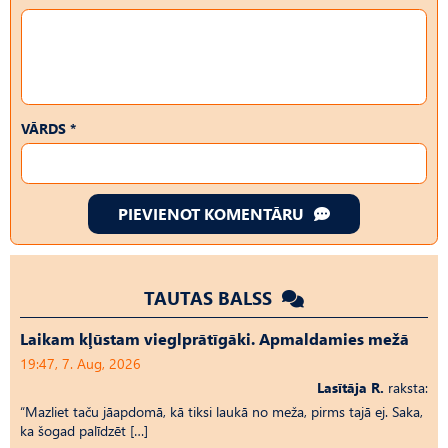
VĀRDS *
PIEVIENOT KOMENTĀRU
TAUTAS BALSS
Laikam kļūstam vieglprātīgāki. Apmaldamies mežā
19:47, 7. Aug, 2026
Lasītāja R.
raksta:
“Mazliet taču jāapdomā, kā tiksi laukā no meža, pirms tajā ej. Saka,
ka šogad palīdzēt […]