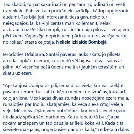
Tad skaloti, turpat sakarināti un pēc tam izgludināti un vesti
uz veikalu. Pats veikala priekšnieks izrādīja, kā top apgleznoti
audumi. Tas bija ļoti interesanti, tiesa gan, neko tur
neiegādājos, lai kā viņi centās man ko iemānīt. Vēlāk
aizbraucu uz Pērtiķu templi, kur tiešām bija pilns ar svētajiem
pērtiķiem. Vajadzēja nopirkt vien pārtiku un tos varēja barot
no rokas,” stāsta ceļotāja.
Neliela izklaide Bombejā
Ierodoties Udaipūrā, Santai pavērās jauks skats, jo pilsēta
atrodas apkārt ezeram, kura vidū vēl bijušas divas salas ar
pilīm. Arī viesnīca pašā ūdens malā ar jaukām terasītēm un
skatu uz ezeru.
“Apskatījusi Udaipūras pili, iemaldījos vietā, kur var piekļūt
pašam ezeram. Tur satiku kādu meiteni no Izraēlas, kura arī
ceļoja viena. Mēs kādas divas stundas nosēdējām ezera malā,
runājoties par Indiju, skatījāmies, kā veca sieva cītīgi velēja
veļu. Mēs nevarējām vien nobrīnīties, kur vecā sieviete ņem
tik daudz spēka šādi darboties. Katru lupatu tā burzīja pa
rokām ar ziepēm un tad dauzīja ar lielu koka vāli. Kāda cita
sieviete mazgājās, noģērbusies gandrīz kaila,” redzētajā dalās