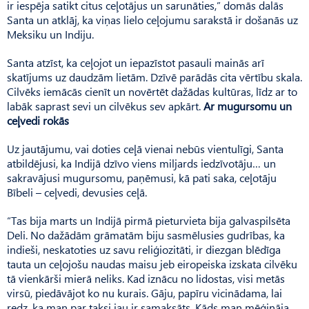
ir iespēja satikt citus ceļotājus un sarunāties,” domās dalās
Santa un atklāj, ka viņas lielo ceļojumu sarakstā ir došanās uz
Meksiku un Indiju.
Santa atzīst, ka ceļojot un iepazīstot pasauli mainās arī
skatījums uz daudzām lietām. Dzīvē parādās cita vērtību skala.
Cilvēks iemācās cienīt un novērtēt dažādas kultūras, līdz ar to
labāk saprast sevi un cilvēkus sev apkārt.
Ar mugursomu un
ceļvedi rokās
Uz jautājumu, vai doties ceļā vienai nebūs vientulīgi, Santa
atbildējusi, ka Indijā dzīvo viens miljards iedzīvotāju… un
sakravājusi mugursomu, paņēmusi, kā pati saka, ceļotāju
Bībeli – ceļvedi, devusies ceļā.
“Tas bija marts un Indijā pirmā pieturvieta bija galvaspilsēta
Deli. No dažādām grāmatām biju sasmēlusies gudrības, ka
indieši, neskatoties uz savu reliģiozitāti, ir diezgan blēdīga
tauta un ceļojošu naudas maisu jeb eiropeiska izskata cilvēku
tā vienkārši mierā neliks. Kad iznācu no lidostas, visi metās
virsū, piedāvājot ko nu kurais. Gāju, papīru vicinādama, lai
redz, ka man par taksi jau ir samaksāts. Kāds man mēģināja