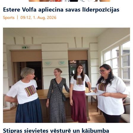
Estere Volfa apliecina savas līderpozīcijas
Sports
09:12, 1. Aug, 2026
Stipras sievietes vēsturē un kājbumba