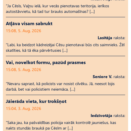
“Ja Cēsīs, Vaļņu ielā, kur vecās pienotavas teritorija, ierīkos
autostāvvietu, kā tad tur brauks automašīnas? […]
Atļāva visam sabrukt
15:08, 5. Aug, 2026
Lasītāja
raksta:
“Labi, ka beidzot kādreizējai Cēsu pienotavai būs cits saimnieks. Žēl
skatīties, kā tā ēka pārvērtusies […]
Vai, novelkot formu, pazūd prasmes
15:08, 5. Aug, 2026
Seniore V.
raksta:
“Nevaru saprast, kā policists var nosist cilvēku. Jā, neesot bijis
darbā, bet vai policistiem neiemāca, […]
Jāierāda vieta, kur trokšņot
15:04, 3. Aug, 2026
Iedzīvotāja
raksta:
“Saka jau, ka pašvaldības policija vairāk kontrolē jauniešus, kas
nakts stundās braukā pa Cēsīm ar […]