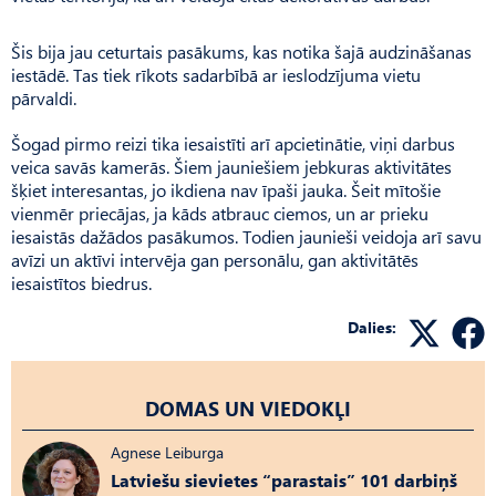
Šis bija jau ceturtais pasākums, kas notika šajā audzināšanas
iestādē. Tas tiek rīkots sadarbībā ar ieslodzījuma vietu
pārvaldi.
Šogad pirmo reizi tika iesaistīti arī apcietinātie, viņi darbus
veica savās kamerās. Šiem jauniešiem jebkuras aktivitātes
šķiet interesantas, jo ikdiena nav īpaši jauka. Šeit mītošie
vienmēr priecājas, ja kāds atbrauc ciemos, un ar prieku
iesaistās dažādos pasākumos. Todien jaunieši veidoja arī savu
avīzi un aktīvi intervēja gan personālu, gan aktivitātēs
iesaistītos biedrus.
Dalies:
DOMAS UN VIEDOKĻI
Agnese Leiburga
Latviešu sievietes “parastais” 101 darbiņš