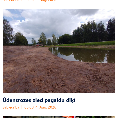
Ūdensrozes zied pagaidu dīķī
Sabiedrība
03:00, 4. Aug, 2026