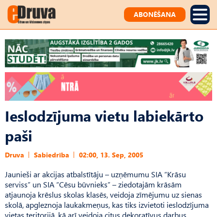
ABONĒŠANA
Ieslodzījuma vietu labiekārto
paši
Druva
Sabiedrība
02:00, 13. Sep, 2005
Jaunieši ar akcijas atbalstītāju – uzņēmumu SIA “Krāsu
serviss” un SIA “Cēsu būvnieks” – ziedotajām krāsām
atjaunoja krēslus skolas klasēs, veidoja zīmējumu uz sienas
skolā, apgleznoja laukakmeņus, kas tiks izvietoti ieslodzījuma
vietas teritorijā, kā arī veidoja citus dekoratīvus darbus.