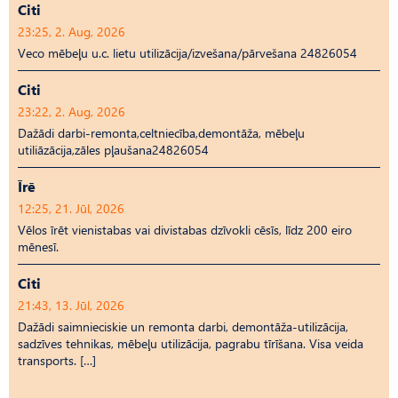
Citi
23:25, 2. Aug, 2026
Veco mēbeļu u.c. lietu utilizācija/izvešana/pārvešana 24826054
Citi
23:22, 2. Aug, 2026
Dažādi darbi-remonta,celtniecība,demontāža, mēbeļu
utiliāzācija,zāles pļaušana24826054
Īrē
12:25, 21. Jūl, 2026
Vēlos īrēt vienistabas vai divistabas dzīvokli cēsīs, līdz 200 eiro
mēnesī.
Citi
21:43, 13. Jūl, 2026
Dažādi saimnieciskie un remonta darbi, demontāža-utilizācija,
sadzīves tehnikas, mēbeļu utilizācija, pagrabu tīrīšana. Visa veida
transports. […]