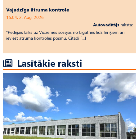
Vajadzīga ātruma kontrole
15:04, 2. Aug, 2026
Autovadītājs
raksta:
“Pēdējais laiks uz Vid­ze­mes šosejas no Līgatnes līdz Ieriķiem arī
ieviest ātruma kontroles posmu. Citādi […]
Lasītākie raksti