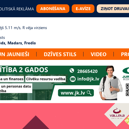
ABONĒŠANA
E-AVĪZE
ZIŅOT DRUVAI
OLITISKĀ REKLĀMA
jš 5.11 m/s, R vēja virziens
sts
ēds, Madars, Fredis
UN JAUNIEŠI
DZĪVES STILS
VIDEO
PR