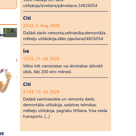
utilizācija/izvešana/pārvešana 24826054
Citi
23:22, 2. Aug, 2026
Dažādi darbi-remonta,celtniecība,demontāža,
mēbeļu utiliāzācija,zāles pļaušana24826054
Īrē
12:25, 21. Jūl, 2026
Vēlos īrēt vienistabas vai divistabas dzīvokli
cēsīs, līdz 200 eiro mēnesī.
Citi
21:43, 13. Jūl, 2026
Dažādi saimnieciskie un remonta darbi,
demontāža-utilizācija, sadzīves tehnikas,
mēbeļu utilizācija, pagrabu tīrīšana. Visa veida
transports. […]
as