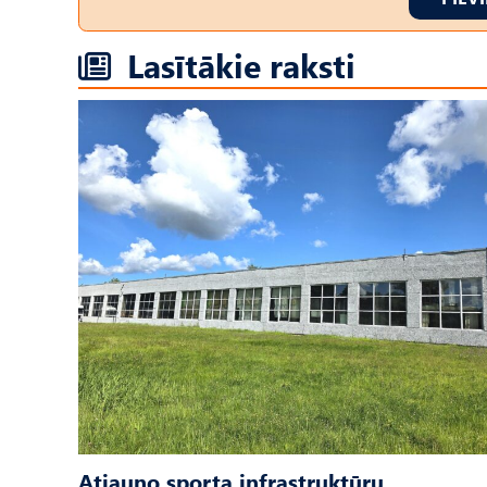
Lasītākie raksti
Atjauno sporta infrastruktūru