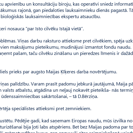
eku apvienību un konsultāciju biroju, kas operatīvi sniedz informat
asākumus rajonā, gan piedaloties lauksaimnieku dienās pagastā. T
ra bioloģiskās lauksaimniecības ekspertu atsaucību.
i nosauca “par īsto cilvēku īstajā vietā”.
oblēmas. Viņas darbu raksturo attieksme pret cilvēkiem, spēja uzk
ienu vien maksājumu pieteikumu, mudinājusi izmantot fondu naudu.
paņemt pašam, taču cilvēku zināšanu un pieredzes līmenis ir dažād
r liels prieks par augsto Maijas Ķīķeres darba novērtējumu.
am viņas palīdzību. Varam prasīt padomu jebkurā jautājumā, Maija p
valsts atbalstu, atgādina un neļauj nokavēt pieteikša- nās termi
 ūdenssaimniecības sakārtošanai, – tā D.Bērziņa.
ērtēja speciālistes attieksmi pret zemniekiem.
ustētu. Pēdējie gadi, kad saņemam Eiropas naudu, mūs izvilka no
urizēšanai bija ļoti labs atspēriens. Bet bez Maijas padoma par t
uši grāmatvedības kurus, gan apguvuši citas saimniekošanā vajad