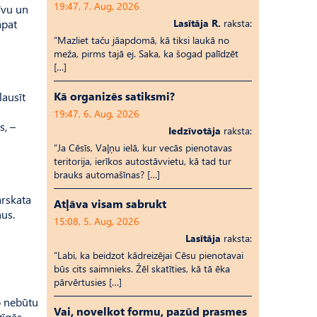
19:47, 7. Aug, 2026
īvu un
āpat
Lasītāja R.
raksta:
“Mazliet taču jāapdomā, kā tiksi laukā no
meža, pirms tajā ej. Saka, ka šogad palīdzēt
[…]
Kā organizēs satiksmi?
lausīt
19:47, 6. Aug, 2026
s, –
Iedzīvotāja
raksta:
“Ja Cēsīs, Vaļņu ielā, kur vecās pienotavas
teritorija, ierīkos autostāvvietu, kā tad tur
brauks automašīnas? […]
ārskata
Atļāva visam sabrukt
ņus.
15:08, 5. Aug, 2026
Lasītāja
raksta:
“Labi, ka beidzot kādreizējai Cēsu pienotavai
būs cits saimnieks. Žēl skatīties, kā tā ēka
pārvērtusies […]
o nebūtu
Vai, novelkot formu, pazūd prasmes
zīgās