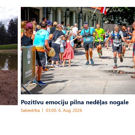
Pozitīvu emociju pilna nedēļas nogale
Sabiedrība
03:00, 6. Aug, 2026