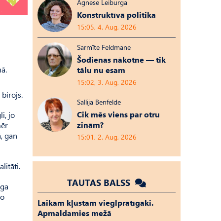
Agnese Leiburga
Konstruktīvā politika
15:05, 4. Aug, 2026
Sarmīte Feldmane
Šodienas nākotne — tik
nā.
tālu nu esam
15:02, 3. Aug, 2026
birojs.
Sallija Benfelde
Cik mēs viens par otru
i, jo
zinām?
mēr
, gan
15:01, 2. Aug, 2026
litāti.
TAUTAS BALSS
īga
no
Laikam kļūstam vieglprātīgāki.
Apmaldamies mežā