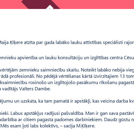
a Ķīķere atzīta par gada labāko lauku attīstības speciālisti rajo
emnieku apvienība un lauku konsultāciju un izglītības centra Cēsu 
vērtējām zemnieku saimniecību skaitu. Noteikt labāko nebija viegl
 strādā profesionāli. No pēdējā vērtēšanas kārtā izvirzītajiem 13 to
auksaimniecību rosinošo un izglītojošo pasākumu rīkošanu pagastā
ja vadītājs Valters Dambe.
ējumu un uzskata, ka tam pamatā ir apstākļi, kas veicina darba kva
mnieki. Labus apstākļus radījusi pašvaldība. Man ir gan sava pastāv
r sadarbība ar citiem pagasta padomes darbiniekiem. Daudz gūstu 
 Mēs esam ļoti labs kolektīvs, – sacīja M.Ķīķere.