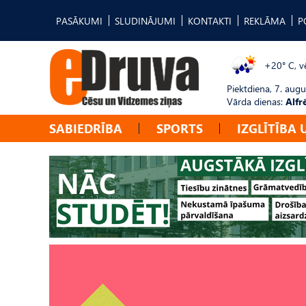
PASĀKUMI
SLUDINĀJUMI
KONTAKTI
REKLĀMA
P
+20° C, vē
Piektdiena, 7. augu
Vārda dienas:
Alfr
SABIEDRĪBA
SPORTS
IZGLĪTĪBA 