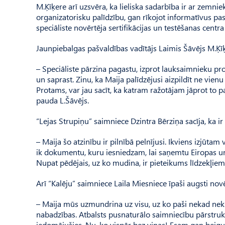
M.Ķīķere arī uzsvēra, ka lieliska sadarbība ir ar zemni
organizatorisku palīdzību, gan rīkojot informatīvus p
speciāliste novērtēja sertifikācijas un testēšanas cent
Jaunpiebalgas pašvaldības vadītājs Laimis Šāvējs M.Ķīķer
– Speciāliste pārzina pagastu, izprot lauksaimnieku pr
un saprast. Zinu, ka Maija palīdzējusi aizpildīt ne v
Protams, var jau sacīt, ka katram ražotājam jāprot to 
pauda L.Šāvējs.
“Lejas Strupiņu” saimniece Dzintra Bērziņa sacīja, ka i
– Maija šo atzinību ir pilnībā pelnījusi. Ikviens izjūt
ik dokumentu, kuru iesniedzam, lai saņemtu Eiropas un 
Nupat pēdējais, uz ko mudina, ir pieteikums līdzekļiem
Arī “Kalēju” saimniece Laila Miesniece īpaši augsti nov
– Maija mūs uzmundrina uz visu, uz ko paši nekad nek
nabadzības. Atbalsts pusnaturālo saimniecību pārstrukt
iedomājušies. Nu, ko vispār bez viņas! Esam gan beig