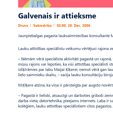
Galvenais ir attieksme
Druva
Sabiedrība
02:00, 20. Dec, 2006
Jaunpiebalgas pagasta lauksaimniecības konsultante Maij
Lauku attīstības speciālistu veikumu vērtējusi rajona z
– Ņēmām vērā speciālista aktivitāti pagastā un rajonā, 
mūsu rajons var lepoties, ka visi attīstības speciālisti
izšķīrāmies par labu Maijai Ķīķerei, ņemot vērā gan l
lielo saimnieku skaitu, – sacīja lauku konsultāciju biro
M.Ķīķere atzina, ka viņa ir pārsteigta par augsto novērt
– Pagastā ir lieliski, atsaucīgi un darboties griboši ze
darba vieta, datortehnika, pieejams internets. Laba i
kolēģiem, lauku attīstības speciālistiem citos pagastos.