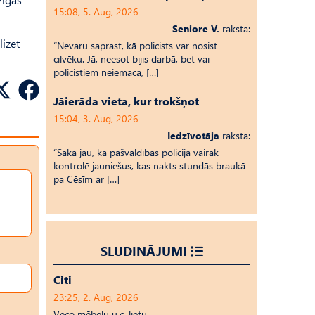
15:08, 5. Aug, 2026
Seniore V.
raksta:
lizēt
“Nevaru saprast, kā policists var nosist
cilvēku. Jā, neesot bijis darbā, bet vai
policistiem neiemāca, […]
Jāierāda vieta, kur trokšņot
15:04, 3. Aug, 2026
Iedzīvotāja
raksta:
“Saka jau, ka pašvaldības policija vairāk
kontrolē jauniešus, kas nakts stundās braukā
pa Cēsīm ar […]
SLUDINĀJUMI
Citi
23:25, 2. Aug, 2026
Veco mēbeļu u.c. lietu