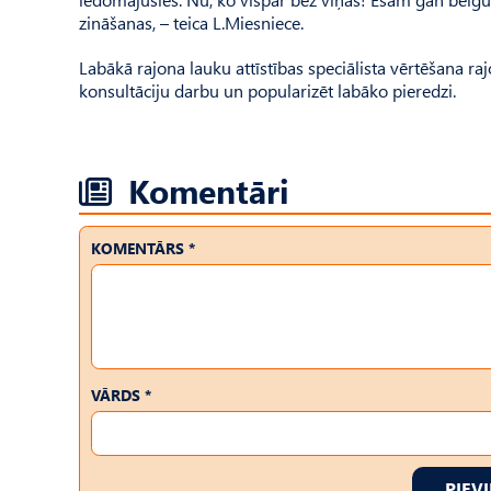
zināšanas, – teica L.Miesniece.
Labākā rajona lauku attīstības speciālista vērtēšana ra
konsultāciju darbu un popularizēt labāko pieredzi.
Komentāri
KOMENTĀRS *
VĀRDS *
PIEV