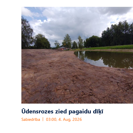
Ūdensrozes zied pagaidu dīķī
Sabiedrība
03:00, 4. Aug, 2026