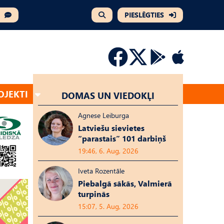
PIESLĒGTIES
OJEKTI
DOMAS UN VIEDOKĻI
Agnese Leiburga
Latviešu sievietes
“parastais” 101 darbiņš
19:46, 6. Aug, 2026
Iveta Rozentāle
Piebalgā sākās, Valmierā
turpinās
15:07, 5. Aug, 2026