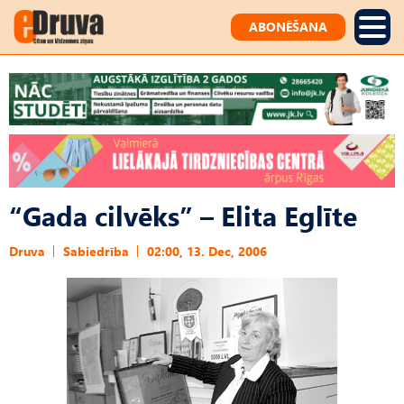
ABONĒŠANA
“Gada cilvēks” – Elita Eglīte
Druva
Sabiedrība
02:00, 13. Dec, 2006