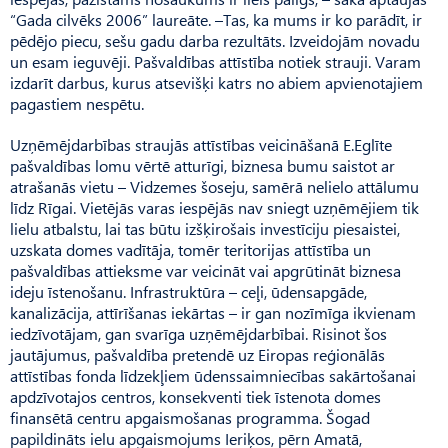
“Gada cilvēks 2006” laureāte. –Tas, ka mums ir ko parādīt, ir
pēdējo piecu, sešu gadu darba rezultāts. Izveidojām novadu
un esam ieguvēji. Pašvaldības attīstība notiek strauji. Varam
izdarīt darbus, kurus atsevišķi katrs no abiem apvienotajiem
pagastiem nespētu.
Uzņēmējdarbības straujās attīstības veicināšanā E.Eglīte
pašvaldības lomu vērtē atturīgi, biznesa bumu saistot ar
atrašanās vietu – Vidzemes šoseju, samērā nelielo attālumu
līdz Rīgai. Vietējās varas iespējās nav sniegt uzņēmējiem tik
lielu atbalstu, lai tas būtu izšķirošais investīciju piesaistei,
uzskata domes vadītāja, tomēr teritorijas attīstība un
pašvaldības attieksme var veicināt vai apgrūtināt biznesa
ideju īstenošanu. Infrastruktūra – ceļi, ūdensapgāde,
kanalizācija, attīrīšanas iekārtas – ir gan nozīmīga ikvienam
iedzīvotājam, gan svarīga uzņēmējdarbībai. Risinot šos
jautājumus, pašvaldība pretendē uz Eiropas reģionālās
attīstības fonda līdzekļiem ūdenssaimniecības sakārtošanai
apdzīvotajos centros, konsekventi tiek īstenota domes
finansētā centru apgaismošanas programma. Šogad
papildināts ielu apgaismojums Ieriķos, pērn Amatā,