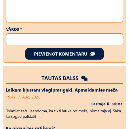
VĀRDS *
PIEVIENOT KOMENTĀRU
TAUTAS BALSS
Laikam kļūstam vieglprātīgāki. Apmaldamies mežā
19:47, 7. Aug, 2026
Lasītāja R.
raksta:
“Mazliet taču jāapdomā, kā tiksi laukā no meža, pirms tajā ej. Saka,
ka šogad palīdzēt […]
Kā organizēs satiksmi?