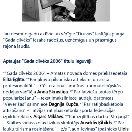
Jau desmito gadu aktīvie un vērīgie “Druvas” lasītāji aptaujai
“Gada cilvēks” iesaka radošus, uzņēmīgus un prasmīgus
rajona ļaudis.
Aptaujas “Gada cilvēks 2006” titulu ieguvēji:
*”Gada cilvēks 2006″ – Amatas novada domes priekšsēdētāja
Elita Eglīte
. *”Par aktīvu pilsonisku attieksmi un ārsta
profesionalitāti” – Cēsu rajona slimnīcas traumatoloģiskās
nodaļas vadītāja
Anda Skrastiņa
. *”Par latviešu tautas tērpu
popularizēšanu” – tekstilmāksliniece, audēju darbnīcas
“Vēverīšas” saimniece
Dagnija Kupče
. *”Par ratiņbasketbola
attīstīšanu” – Latvijas ratiņbasketbola sporta federācijas
izpilddirektors
Aigars Miklāvs
. *”Par izglītības darbu Pārgaujā”
– Stalbes vidusskolas fizikas skolotājs
Auseklis Ķibilds
. *”Par
lauku tūrisma rosināšanu” – z/s “Jaun-Ieviņas” īpašnieks
Uldis