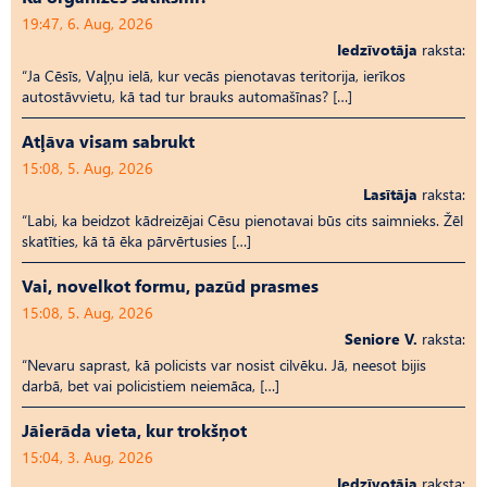
19:47, 6. Aug, 2026
Iedzīvotāja
raksta:
“Ja Cēsīs, Vaļņu ielā, kur vecās pienotavas teritorija, ierīkos
autostāvvietu, kā tad tur brauks automašīnas? […]
Atļāva visam sabrukt
15:08, 5. Aug, 2026
Lasītāja
raksta:
“Labi, ka beidzot kādreizējai Cēsu pienotavai būs cits saimnieks. Žēl
skatīties, kā tā ēka pārvērtusies […]
Vai, novelkot formu, pazūd prasmes
15:08, 5. Aug, 2026
Seniore V.
raksta:
“Nevaru saprast, kā policists var nosist cilvēku. Jā, neesot bijis
darbā, bet vai policistiem neiemāca, […]
Jāierāda vieta, kur trokšņot
15:04, 3. Aug, 2026
Iedzīvotāja
raksta: