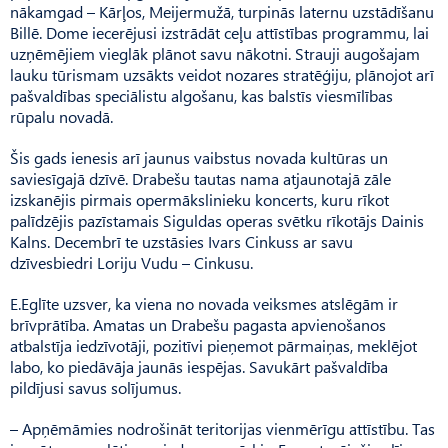
nākamgad – Kārļos, Meijermužā, turpinās laternu uzstādīšanu
Billē. Dome iecerējusi izstrādāt ceļu attīstības programmu, lai
uzņēmējiem vieglāk plānot savu nākotni. Strauji augošajam
lauku tūrismam uzsākts veidot nozares stratēģiju, plānojot arī
pašvaldības speciālistu algošanu, kas balstīs viesmīlības
rūpalu novadā.
Šis gads ienesis arī jaunus vaibstus novada kultūras un
saviesīgajā dzīvē. Drabešu tautas nama atjaunotajā zāle
izskanējis pirmais opermākslinieku koncerts, kuru rīkot
palīdzējis pazīstamais Siguldas operas svētku rīkotājs Dainis
Kalns. Decembrī te uzstāsies Ivars Cinkuss ar savu
dzīvesbiedri Loriju Vudu – Cinkusu.
E.Eglīte uzsver, ka viena no novada veiksmes atslēgām ir
brīvprātība. Amatas un Drabešu pagasta apvienošanos
atbalstīja iedzīvotāji, pozitīvi pieņemot pārmaiņas, meklējot
labo, ko piedāvāja jaunās iespējas. Savukārt pašvaldība
pildījusi savus solījumus.
– Apņēmāmies nodrošināt teritorijas vienmērīgu attīstību. Tas