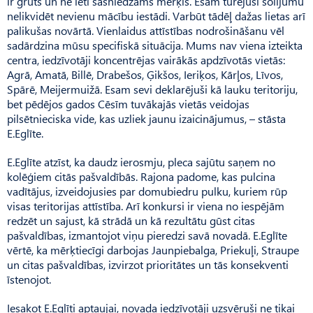
ir grūts un ne lēti sasniedzams mērķis. Esam turējuši solījumu
nelikvidēt nevienu mācību iestādi. Varbūt tādēļ dažas lietas arī
palikušas novārtā. Vienlaidus attīstības nodrošināšanu vēl
sadārdzina mūsu specifiskā situācija. Mums nav viena izteikta
centra, iedzīvotāji koncentrējas vairākās apdzīvotās vietās:
Agrā, Amatā, Billē, Drabešos, Ģikšos, Ieriķos, Kārļos, Līvos,
Spārē, Meijermuižā. Esam sevi deklarējuši kā lauku teritoriju,
bet pēdējos gados Cēsīm tuvākajās vietās veidojas
pilsētnieciska vide, kas uzliek jaunu izaicinājumus, – stāsta
E.Eglīte.
E.Eglīte atzīst, ka daudz ierosmju, pleca sajūtu saņem no
kolēģiem citās pašvaldībās. Rajona padome, kas pulcina
vadītājus, izveidojusies par domubiedru pulku, kuriem rūp
visas teritorijas attīstība. Arī konkursi ir viena no iespējām
redzēt un sajust, kā strādā un kā rezultātu gūst citas
pašvaldības, izmantojot viņu pieredzi savā novadā. E.Eglīte
vērtē, ka mērķtiecīgi darbojas Jaunpiebalga, Priekuļi, Straupe
un citas pašvaldības, izvirzot prioritātes un tās konsekventi
īstenojot.
Iesakot E.Eglīti aptaujai, novada iedzīvotāji uzsvēruši ne tikai