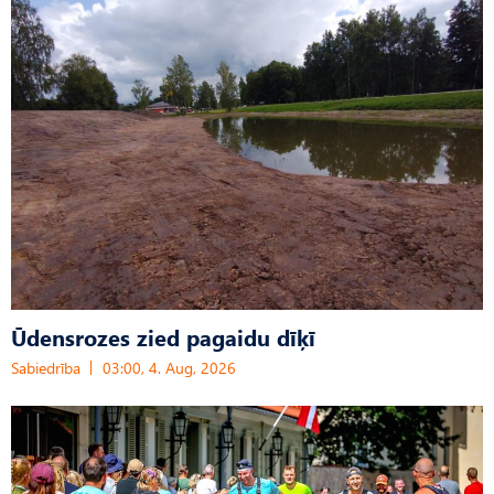
Ūdensrozes zied pagaidu dīķī
Sabiedrība
03:00, 4. Aug, 2026