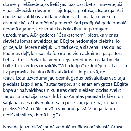
domes priekšsēdētājas lietišķās īpašības, bet arī novērtējuši
viņas cilvēcisko devumu – iejūtīga, saprotoša, atsaucīga. Vai
daudz pašvaldības vadītāju vakaros atlicina laiku vietējā
dramatiskā teātra mēģinājumiem? Kad pagājušā gada nogalē
novadā atjaunoja dramatisko kolektīvu un pirmajam
uzvedumam, A.Brigaderes “Čaukstenēm”, pietrūka vienas
sieviešu lomas atveidotājas, E.Eglīte nedomājot piekrita, jo
gribēja, lai iecere neizjūk. Un tad sekoja slavenā “Tās dullās
Paulīnes dēļ”, kas sacēla furoru ne vien apkaimes pagastos,
bet pat Cēsīs. Vēlāk kā vienreizējs uzvedums pašdarbnieku
ballei tika veidots muzikāls “Vella kalpu” iestudējums, kas bija
tik pieprasīts, ka tika rādīts atkārtoti. Un patiesā, ne
teatralizētā uzvedumā jau desmit gadus pašvaldības vadītāja
piedalās Līgo dienā. Tautas tērpos, ar cienastiem grozā E.Eglīte
kopā ar pašvaldības un kultūras darbiniekiem dodas sveikt
Jāņus. Šī tradīcija nākusi līdzi no Amatas pagasta laikiem un
saglabājusies galvenokārt šajā pusē. Jāņi jau zina, ka pati
priekšsēdētāja nāks ar zāļu vaiņagu galvā. Viņi gaida un
nedrīkst vilties, domā E.Eglīte.
Novada ļaužu dzīvē jaunā veidolā ienākusi arī skaistā Āraišu