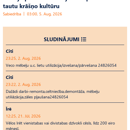
tautu krāšņo kultūru
Sabiedrība
03:00, 5. Aug, 2026
SLUDINĀJUMI
Citi
23:25, 2. Aug, 2026
Veco mēbeļu u.c. lietu utilizācija/izvešana/pārvešana 24826054
Citi
23:22, 2. Aug, 2026
Dažādi darbi-remonta,celtniecība,demontāža, mēbeļu
utiliāzācija,zāles pļaušana24826054
Īrē
12:25, 21. Jūl, 2026
Vēlos īrēt vienistabas vai divistabas dzīvokli cēsīs, līdz 200 eiro
mēnesī.