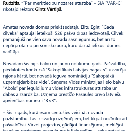
Rudzītis
. *”Par mērķtiecību nozares attīstībā” – SIA “VAR-C”
rīkotājdirektors
Gints Vārtiņš
.
Amatas novada domes priekšsēdētāju Elitu Eglīti “Gada
cilvēka” aptaujai ieteikuši 528 pašvaldības iedzīvotāji. Cilvēki
pamanījuši ne vien sava novada sasniegumus, bet arī to
nepārprotamo personisko auru, kuru darbā ielikusi domes
vadītāja.
Novadam šis bijis balvu un jaunu notikumu gads. Pašvaldība,
piedaloties konkursā “Sakoptākais Latvijas pagasts”, uzvarēja
rajona kārtā, bet novadā ieguva nomināciju “Sakoptākā
uzņēmējdarbības vide”. Saņēma Vides ministrijas lielo balvu
“Ābols” par ieguldījumu vides infrastruktūras attīstībā un
dabas aizsardzībā. Uzņēma prestižo Pasaules brīvo latviešu
apvienības nometni “3×3”.
– Šis ir gads, kurā esam centušies veicināt novada
pazīstamību. Tas ir svarīgi uzņēmējiem, bet tikpat nozīmīgi arī
pašvaldībai. Virzot projektus, gādājot finansējumu, meklējot
iespējas, pazīstams nosaukums ir liels palīgs, – saka aptaujas