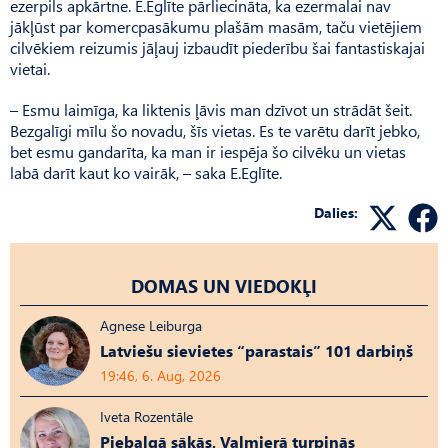
ezerpils apkārtne. E.Eglīte pārliecināta, ka ezermalai nav
jākļūst par komercpasākumu plašām masām, taču vietējiem
cilvēkiem reizumis jāļauj izbaudīt piederību šai fantastiskajai
vietai.
– Esmu laimīga, ka liktenis ļāvis man dzīvot un strādāt šeit.
Bezgalīgi mīlu šo novadu, šīs vietas. Es te varētu darīt jebko,
bet esmu gandarīta, ka man ir iespēja šo cilvēku un vietas
labā darīt kaut ko vairāk, – saka E.Eglīte.
Dalies:
DOMAS UN VIEDOKĻI
Agnese Leiburga
Latviešu sievietes “parastais” 101 darbiņš
19:46, 6. Aug, 2026
Iveta Rozentāle
Piebalgā sākās, Valmierā turpinās