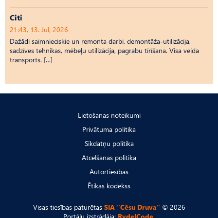
Citi
21:43, 13. Jūl, 2026
Dažādi saimnieciskie un remonta darbi, demontāža-utilizācija,
sadzīves tehnikas, mēbeļu utilizācija, pagrabu tīrīšana. Visa veida
transports. […]
Lietošanas noteikumi
Privātuma politika
Sīkdatņu politika
Atcelšanas politika
Autortiesības
Ētikas kodekss
Visas tiesības paturētas
SIA "Cēsu Druva"
© 2026
Portālu izstrādāja:
RydelCode.