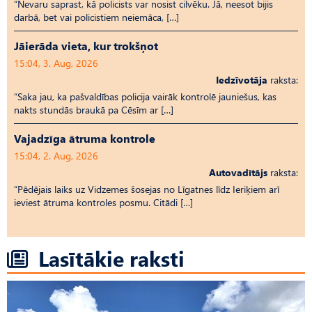
“Nevaru saprast, kā policists var nosist cilvēku. Jā, neesot bijis
darbā, bet vai policistiem neiemāca, […]
Jāierāda vieta, kur trokšņot
15:04, 3. Aug, 2026
Iedzīvotāja
raksta:
“Saka jau, ka pašvaldības policija vairāk kontrolē jauniešus, kas
nakts stundās braukā pa Cēsīm ar […]
Vajadzīga ātruma kontrole
15:04, 2. Aug, 2026
Autovadītājs
raksta:
“Pēdējais laiks uz Vid­ze­mes šosejas no Līgatnes līdz Ieriķiem arī
ieviest ātruma kontroles posmu. Citādi […]
Lasītākie raksti