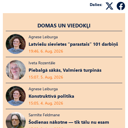
Dalies:
DOMAS UN VIEDOKĻI
Agnese Leiburga
Latviešu sievietes “parastais” 101 darbiņš
19:46, 6. Aug, 2026
Iveta Rozentāle
Piebalgā sākās, Valmierā turpinās
15:07, 5. Aug, 2026
Agnese Leiburga
Konstruktīvā politika
15:05, 4. Aug, 2026
Sarmīte Feldmane
Šodienas nākotne — tik tālu nu esam