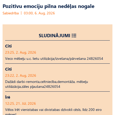
Pozitīvu emociju pilna nedēļas nogale
Sabiedrība
03:00, 6. Aug, 2026
SLUDINĀJUMI
Citi
23:25, 2. Aug, 2026
Veco mēbeļu u.c. lietu utilizācija/izvešana/pārvešana 24826054
Citi
23:22, 2. Aug, 2026
Dažādi darbi-remonta,celtniecība,demontāža, mēbeļu
utiliāzācija,zāles pļaušana24826054
Īrē
12:25, 21. Jūl, 2026
Vēlos īrēt vienistabas vai divistabas dzīvokli cēsīs, līdz 200 eiro
mēnesī.