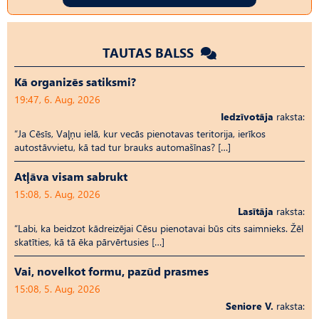
TAUTAS BALSS
Kā organizēs satiksmi?
19:47, 6. Aug, 2026
Iedzīvotāja
raksta:
“Ja Cēsīs, Vaļņu ielā, kur vecās pienotavas teritorija, ierīkos
autostāvvietu, kā tad tur brauks automašīnas? […]
Atļāva visam sabrukt
15:08, 5. Aug, 2026
Lasītāja
raksta:
“Labi, ka beidzot kādreizējai Cēsu pienotavai būs cits saimnieks. Žēl
skatīties, kā tā ēka pārvērtusies […]
Vai, novelkot formu, pazūd prasmes
15:08, 5. Aug, 2026
Seniore V.
raksta: