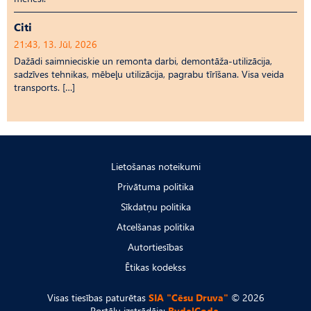
Citi
21:43, 13. Jūl, 2026
Dažādi saimnieciskie un remonta darbi, demontāža-utilizācija,
sadzīves tehnikas, mēbeļu utilizācija, pagrabu tīrīšana. Visa veida
transports. […]
Lietošanas noteikumi
Privātuma politika
Sīkdatņu politika
Atcelšanas politika
Autortiesības
Ētikas kodekss
Visas tiesības paturētas
SIA "Cēsu Druva"
© 2026
Portālu izstrādāja:
RydelCode.