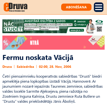
ABONĒŠANA
Fermu noskata Vācijā
Druva
Sabiedrība
02:00, 28. Nov, 2006
Četri piensaimnieku kooperatīvās sabiedrības “Drusti” biedri
apmeklēja piena lopkopības izstādi Vācijā, Hannoverē. Ar
jaunumiem nozarē iepazinās Taurenes zemniece, sabiedrības
valdes locekle Sarmīte Aļeksejeva, piena ražotāja no
Zosēniem Inguna Kalniņa, Drustu zemniece Ruta Butlere un
“Drustu” valdes priekšsēdētājs Jānis Āboliņš.