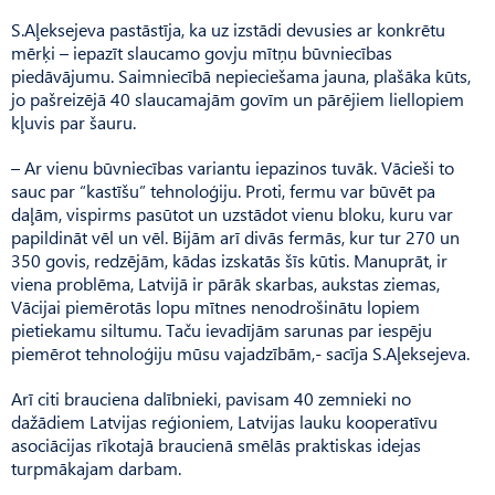
S.Aļeksejeva pastāstīja, ka uz izstādi devusies ar konkrētu
mērķi – iepazīt slaucamo govju mītņu būvniecības
piedāvājumu. Saimniecībā nepieciešama jauna, plašāka kūts,
jo pašreizējā 40 slaucamajām govīm un pārējiem liellopiem
kļuvis par šauru.
– Ar vienu būvniecības variantu iepazinos tuvāk. Vācieši to
sauc par “kastīšu” tehnoloģiju. Proti, fermu var būvēt pa
daļām, vispirms pasūtot un uzstādot vienu bloku, kuru var
papildināt vēl un vēl. Bijām arī divās fermās, kur tur 270 un
350 govis, redzējām, kādas izskatās šīs kūtis. Manuprāt, ir
viena problēma, Latvijā ir pārāk skarbas, aukstas ziemas,
Vācijai piemērotās lopu mītnes nenodrošinātu lopiem
pietiekamu siltumu. Taču ievadījām sarunas par iespēju
piemērot tehnoloģiju mūsu vajadzībām,- sacīja S.Aļeksejeva.
Arī citi brauciena dalībnieki, pavisam 40 zemnieki no
dažādiem Latvijas reģioniem, Latvijas lauku kooperatīvu
asociācijas rīkotajā braucienā smēlās praktiskas idejas
turpmākajam darbam.