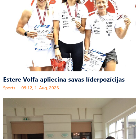
Estere Volfa apliecina savas līderpozīcijas
Sports
09:12, 1. Aug, 2026