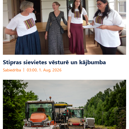
Stipras sievietes vēsturē un kājbumba
Sabiedrība
03:00, 1. Aug, 2026