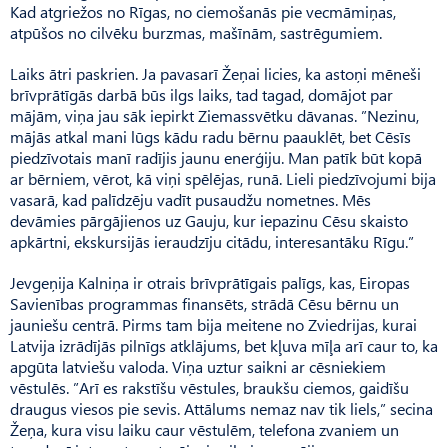
Kad atgriežos no Rīgas, no ciemošanās pie vecmāmiņas,
atpūšos no cilvēku burzmas, mašīnām, sastrēgumiem.
Laiks ātri paskrien. Ja pavasarī Žeņai licies, ka astoņi mēneši
brīvprātīgās darbā būs ilgs laiks, tad tagad, domājot par
mājām, viņa jau sāk iepirkt Ziemassvētku dāvanas. ”Nezinu,
mājās atkal mani lūgs kādu radu bērnu paauklēt, bet Cēsīs
piedzīvotais manī radījis jaunu enerģiju. Man patīk būt kopā
ar bērniem, vērot, kā viņi spēlējas, runā. Lieli piedzīvojumi bija
vasarā, kad palīdzēju vadīt pusaudžu nometnes. Mēs
devāmies pārgājienos uz Gauju, kur iepazinu Cēsu skaisto
apkārtni, ekskursijās ieraudzīju citādu, interesantāku Rīgu.”
Jevgeņija Kalniņa ir otrais brīvprātīgais palīgs, kas, Eiropas
Savienības programmas finansēts, strādā Cēsu bērnu un
jauniešu centrā. Pirms tam bija meitene no Zviedrijas, kurai
Latvija izrādījās pilnīgs atklājums, bet kļuva mīļa arī caur to, ka
apgūta latviešu valoda. Viņa uztur saikni ar cēsniekiem
vēstulēs. ”Arī es rakstīšu vēstules, braukšu ciemos, gaidīšu
draugus viesos pie sevis. Attālums nemaz nav tik liels,” secina
Žeņa, kura visu laiku caur vēstulēm, telefona zvaniem un