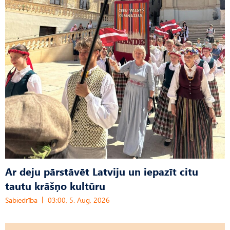
Ar deju pārstāvēt Latviju un iepazīt citu
tautu krāšņo kultūru
Sabiedrība
03:00, 5. Aug, 2026