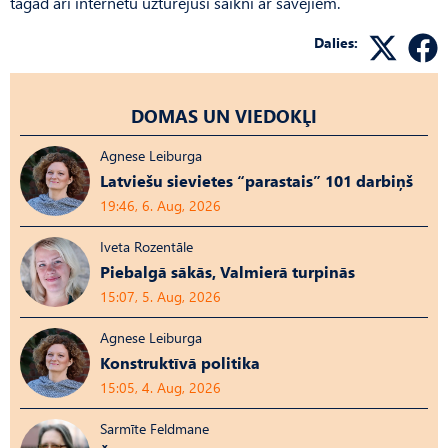
tagad arī internetu uzturējusi saikni ar savējiem.
Dalies:
DOMAS UN VIEDOKĻI
Agnese Leiburga
Latviešu sievietes “parastais” 101 darbiņš
19:46, 6. Aug, 2026
Iveta Rozentāle
Piebalgā sākās, Valmierā turpinās
15:07, 5. Aug, 2026
Agnese Leiburga
Konstruktīvā politika
15:05, 4. Aug, 2026
Sarmīte Feldmane