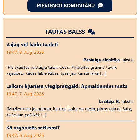
PIEVIENOT KOMENTĀRU
TAUTAS BALSS
Vajag vēl kādu tualeti
19:47, 8. Aug, 2026
Pastaigu cienītāja
raksta:
“Pie skaistās pastaigu takas Cēsīs, Pirtupītes graviņā tuvāk
vajadzētu kādas labierīcības. Īpaši jau karstā laikā […]
Laikam kļūstam vieglprātīgāki. Apmaldamies mežā
19:47, 7. Aug, 2026
Lasītāja R.
raksta:
“Mazliet taču jāapdomā, kā tiksi laukā no meža, pirms tajā ej. Saka,
ka šogad palīdzēt […]
Kā organizēs satiksmi?
19:47, 6. Aug, 2026