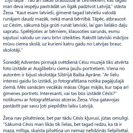
man deva iespēju pastrādāt un ilgāk padzīvot Latvijā,” stāsta
Žeņa. ”Kaut esam latvieši, ģimenē tagad latviešu valodā
runājam daudz mazāk, nekā manā bērnībā. Tāpēc, atbraucot
uz Cēsīm, sākumā bija grūti runāt latviski, lai gan lielāko daļu
sapratu. Spēlējoties ar bērniem, klausoties sarunās, esmu
sajutusi valodu un varu brīvi izteikties. Rakstīt latviski mācījos
mūsu ciema skolā, uz kurieni katru gadu no Latvijas brauc
skolotāji.”
Šonedēļ Adventes pirmajā svētdienā Cēsu muzejā tiks atvērta
foto izstāde ar Augšbebru ciema ļaužu portretiem. Viena no
autorēm ir bijusī skolotāja Sibīrijā Baiba Aprāne. ”Ar lielu
interesi gaidu šo izstādi, jo fotografēšana notika pagājušajā
ziemā. Mēs sanācām vecākās māsas Olgas mājās, kur tapa arī
ģimenes portrets. Interesanti, vai tas būs izstādē Cēsīs?”
notikumu ar fotografēšanos atceras Žeņa. Viņa gatavojas
pastāstīt par savu ļoti piepildīto laiku Latvijā.
Žeņa nav pilsētniece, bet par tādu Cēsīs kļuvusi, jūtas omulīgi.
”Sākumā Cēsis man likās tik lielas, bet tagad redzu, ka tā ir
maza, mīlīga, skaista pilsētiņa un nemaz nelīdzinās lielpilsētai.