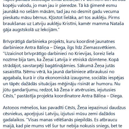
kopēju valodu, jo man jau ir pieredze. Tā kā ģimenē esmu
jaunākā no sešām māsām, tad jau no desmit gadu vecuma
pieskatu māsu bērnus. Kļūstot lielāka, arī tos auklēju. Pirms
braukšanas uz Latviju auklēju Kristīni, kamēr mamma Nataša
gāja augstskolā uz lekcijām.”
Brīvprātīgā darbinieka projekts, kuru koordinē jaunatnes
darbiniece Antra Bāliņa – Diega, ilgs līdz Ziemassvētkiem.
”Uzaicinot brīvprātīgo darbinieci no Krievijas, šoreiz liela
nozīme bija tam, ka Žeņai Latvija ir etniskā dzimtene. Kopā
strādājot, savstarpēji bagātinājāmies. Sākumā Žeņa jutās
sasaistīta. Ņēmu vērā, ka jaunā darbiniece atbraukusi no
apgabala, kurā ir cita ekonomiskā izaugsme, sociālās iespējas
un tāpēc dažādās situācijas mēģināju risināt ar humoru. Nu
jūtu gandarījumu, redzot, kā Žeņa ir atvērusies, iejutusies
Cēsīs,” pastāstīja projekta koordinatore Antra Bāliņa – Diega.
Astoņos mēnešos, kas pavadīti Cēsīs, Žeņa iepazinusi daudzus
cēsniekus, apceļojusi Latviju, izjutusi mūsu zemi dažādos
gadalaikos. ”Visas manas vēlēšanās piepildās. Es atbraucu
maijā, kad pie mums vēl šur tur nebija nokusis sniegs, bet te