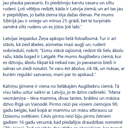
jau plauka pavasaris. Es piedzīvoju karstu vasaru un siltu
rudeni. Ļoti vēlējos redzēt, kāda ir Latvija ziemā, un arī tas jau
ir piepildījies, jo baltā ziema bija dažas dienas. Pie mums
Sibīrijā jau ir sniegs un mīnus 25 grādi, bet te turpināts
samērā silts rudens un es jūtos ļoti labi.”
Latvijas iespaidus Žeņa apkopo lielā fotoalbumā. Tur ir arī
stāsts, kā zied ābeles, aizmetas mazi augļi un, rudenī
nobrieduši, nokrīt. ”Esmu stāvā sajūsmā, redzot tik lielu ābolu
ražu, kāda šogad ir Latgalē. Pie mums Augšbebru ciemā, kur
es dzīvoju, ābolu tikpat kā nekad nav, jo pavasaros bieži ir
salnas un ziedi nosalst. Te varu ēst ābolus, cik tīk, un māsas, ar
kurām regulāri sazvanos, mani par to apskauž.”
Kalniņu ģimene ir viena no lielākajām Augšbebru ciemā. Tā
visu laiku uztur saikni ar Latviju, jo te dzīvo radinieki. ”Mana
vecmāmiņa – tēva mamma, divas tantes, brālēns un māsīca
dzīvo Rīgā un Vaiņodē. Pirmo reizi pie viņiem ciemojos 90.
gadu beigās, kad kopā ar mammu un māsu atbraucu uz
Dziesmu svētkiem. Cēsīs pirmo reizi biju pirms četriem
gadiem 16 gadu vecumā, kad piedalījos draudzības nometnē
”Zīļu laipa”. Tad arī sākās draudzība ar cēsniekiem, kas tagad