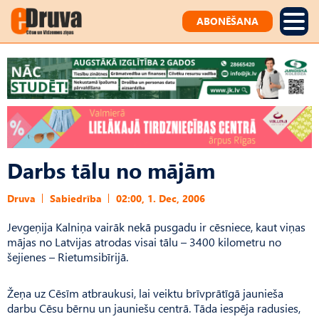
ABONĒŠANA
Darbs tālu no mājām
Druva
Sabiedrība
02:00, 1. Dec, 2006
Jevgeņija Kalniņa vairāk nekā pusgadu ir cēsniece, kaut viņas
mājas no Latvijas atrodas visai tālu – 3400 kilometru no
šejienes – Rietumsibīrijā.
Žeņa uz Cēsīm atbraukusi, lai veiktu brīvprātīgā jaunieša
darbu Cēsu bērnu un jauniešu centrā. Tāda iespēja radusies,