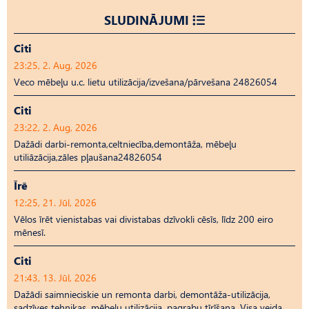
SLUDINĀJUMI
Citi
23:25, 2. Aug, 2026
Veco mēbeļu u.c. lietu utilizācija/izvešana/pārvešana 24826054
Citi
23:22, 2. Aug, 2026
Dažādi darbi-remonta,celtniecība,demontāža, mēbeļu
utiliāzācija,zāles pļaušana24826054
Īrē
12:25, 21. Jūl, 2026
Vēlos īrēt vienistabas vai divistabas dzīvokli cēsīs, līdz 200 eiro
mēnesī.
Citi
21:43, 13. Jūl, 2026
Dažādi saimnieciskie un remonta darbi, demontāža-utilizācija,
sadzīves tehnikas, mēbeļu utilizācija, pagrabu tīrīšana. Visa veida