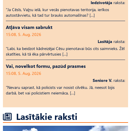
Iedzīvotāja
raksta:
“Ja Cēsīs, Vaļņu ielā, kur vecās pienotavas teritorija, ierīkos
autostāvvietu, kā tad tur brauks automašīnas? […]
Atļāva visam sabrukt
15:08, 5. Aug, 2026
Lasītāja
raksta:
“Labi, ka beidzot kādreizējai Cēsu pienotavai būs cits saimnieks. Žēl
skatīties, kā tā ēka pārvērtusies […]
Vai, novelkot formu, pazūd prasmes
15:08, 5. Aug, 2026
Seniore V.
raksta:
“Nevaru saprast, kā policists var nosist cilvēku. Jā, neesot bijis
darbā, bet vai policistiem neiemāca, […]
Lasītākie raksti