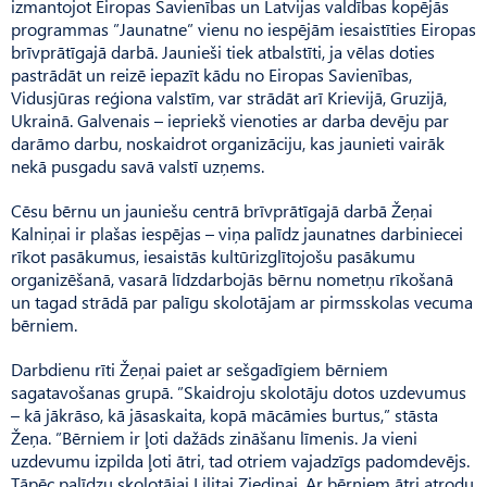
izmantojot Eiropas Savienības un Latvijas valdības kopējās
programmas ”Jaunatne” vienu no iespējām iesaistīties Eiropas
brīvprātīgajā darbā. Jaunieši tiek atbalstīti, ja vēlas doties
pastrādāt un reizē iepazīt kādu no Eiropas Savienības,
Vidusjūras reģiona valstīm, var strādāt arī Krievijā, Gruzijā,
Ukrainā. Galvenais – iepriekš vienoties ar darba devēju par
darāmo darbu, noskaidrot organizāciju, kas jaunieti vairāk
nekā pusgadu savā valstī uzņems.
Cēsu bērnu un jauniešu centrā brīvprātīgajā darbā Žeņai
Kalniņai ir plašas iespējas – viņa palīdz jaunatnes darbiniecei
rīkot pasākumus, iesaistās kultūrizglītojošu pasākumu
organizēšanā, vasarā līdzdarbojās bērnu nometņu rīkošanā
un tagad strādā par palīgu skolotājam ar pirmsskolas vecuma
bērniem.
Darbdienu rīti Žeņai paiet ar sešgadīgiem bērniem
sagatavošanas grupā. ”Skaidroju skolotāju dotos uzdevumus
– kā jākrāso, kā jāsaskaita, kopā mācāmies burtus,” stāsta
Žeņa. ”Bērniem ir ļoti dažāds zināšanu līmenis. Ja vieni
uzdevumu izpilda ļoti ātri, tad otriem vajadzīgs padomdevējs.
Tāpēc palīdzu skolotājai Lilitai Ziediņai. Ar bērniem ātri atrodu