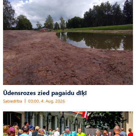
Ūdensrozes zied pagaidu dīķī
Sabiedrība
03:00, 4. Aug, 2026