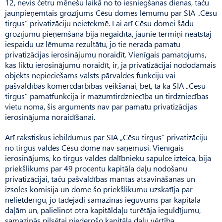
12, nevis četru mēnešu laikā no to iesniegšanas dienas, taču
jaunpieņemtais grozījums Cēsu domes lēmumu par SIA „Cēsu
tirgus” privatizāciju neietekmē. Lai arī Cēsu domei šādu
grozījumu pieņemšana bija negaidīta, jaunie termiņi neatstāj
iespaidu uz lēmuma rezultātu, jo tie nerada pamatu
privatizācijas ierosinājumu noraidīt. Vienīgais pamatojums,
kas liktu ierosinājumu noraidīt, ir, ja privatizācijai nododamais
objekts nepieciešams valsts pārvaldes funkciju vai
pašvaldības komercdarbības veikšanai, bet, tā kā SIA „Cēsu
tirgus” pamatfunkcija ir mazumtirdzniecība un tirdzniecības
vietu noma, šis arguments nav par pamatu privatizācijas
ierosinājuma noraidīšanai.
Arī rakstiskus iebildumus par SIA „Cēsu tirgus” privatizāciju
no tirgus valdes Cēsu dome nav saņēmusi. Vienīgais
ierosinājums, ko tirgus valdes dalībnieku sapulce izteica, bija
priekšlikums par 49 procentu kapitāla daļu nodošanu
privatizācijai, taču pašvaldības mantas atsavināšanas un
izsoles komisija un dome šo priekšlikumu uzskatīja par
nelietderīgu, jo tādējādi samazinās ieguvums par kapitāla
daļām un, palielinot otra kapitāldaļu turētāja ieguldījumu,
samazinās pilsētai piederošo kapitāla daļu vērtība.