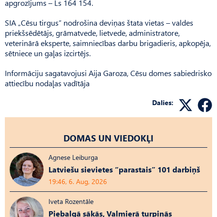
apgrozījums – Ls 164 154.
SIA „Cēsu tirgus” nodrošina deviņas štata vietas – valdes
priekšsēdētājs, grāmatvede, lietvede, administratore,
veterinārā eksperte, saimniecības darbu brigadieris, apkopēja,
sētniece un gaļas izcirtējs.
Informāciju sagatavojusi Aija Garoza, Cēsu domes sabiedrisko
attiecību nodaļas vadītāja
Dalies:
DOMAS UN VIEDOKĻI
Agnese Leiburga
Latviešu sievietes “parastais” 101 darbiņš
19:46, 6. Aug, 2026
Iveta Rozentāle
Piebalgā sākās, Valmierā turpinās