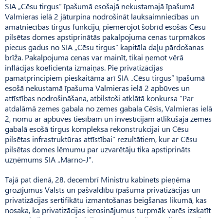
SIA „Cēsu tirgus” īpašumā esošajā nekustamajā īpašumā
Valmieras ielā 2 jāturpina nodrošināt lauksaimniecības un
amatniecības tirgus funkciju, piemērojot šobrīd esošās Cēsu
pilsētas domes apstiprinātās pakalpojuma cenas turpmākos
piecus gadus no SIA „Cēsu tirgus” kapitāla daļu pārdošanas
brīža. Pakalpojuma cenas var mainīt, tikai ņemot vērā
inflācijas koeficienta izmaiņas. Pie privatizācijas
pamatprincipiem pieskaitāma arī SIA „Cēsu tirgus” īpašumā
esošā nekustamā īpašuma Valmieras ielā 2 apbūves un
attīstības nodrošināšana, atbilstoši atklātā konkursa “Par
atdalāmā zemes gabala no zemes gabala Cēsīs, Valmieras ielā
2, nomu ar apbūves tiesībām un investīcijām atlikušajā zemes
gabalā esošā tirgus kompleksa rekonstrukcijai un Cēsu
pilsētas infrastruktūras attīstībai” rezultātiem, kur ar Cēsu
pilsētas domes lēmumu par uzvarētāju tika apstiprināts
uzņēmums SIA „Marno-J”.
Tajā pat dienā, 28. decembrī Ministru kabinets pieņēma
grozījumus Valsts un pašvaldību īpašuma privatizācijas un
privatizācijas sertifikātu izmantošanas beigšanas likumā, kas
nosaka, ka privatizācijas ierosinājumus turpmāk varēs izskatīt