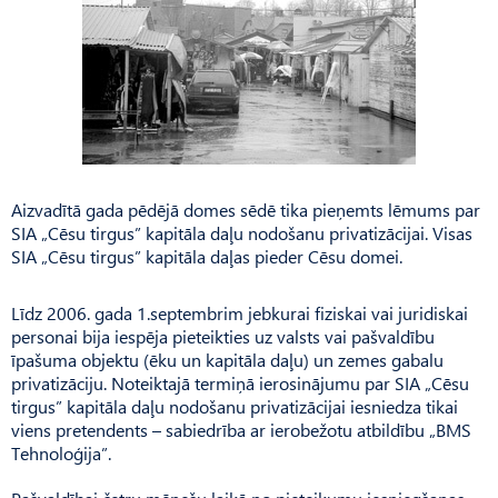
Aizvadītā gada pēdējā domes sēdē tika pieņemts lēmums par
SIA „Cēsu tirgus” kapitāla daļu nodošanu privatizācijai. Visas
SIA „Cēsu tirgus” kapitāla daļas pieder Cēsu domei.
Līdz 2006. gada 1.septembrim jebkurai fiziskai vai juridiskai
personai bija iespēja pieteikties uz valsts vai pašvaldību
īpašuma objektu (ēku un kapitāla daļu) un zemes gabalu
privatizāciju. Noteiktajā termiņā ierosinājumu par SIA „Cēsu
tirgus” kapitāla daļu nodošanu privatizācijai iesniedza tikai
viens pretendents – sabiedrība ar ierobežotu atbildību „BMS
Tehnoloģija”.