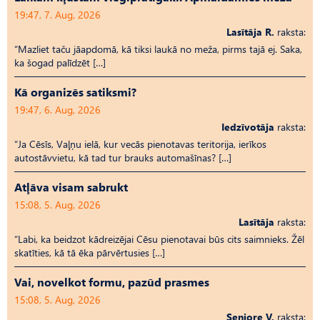
19:47, 7. Aug, 2026
Lasītāja R.
raksta:
“Mazliet taču jāapdomā, kā tiksi laukā no meža, pirms tajā ej. Saka,
ka šogad palīdzēt […]
Kā organizēs satiksmi?
19:47, 6. Aug, 2026
Iedzīvotāja
raksta:
“Ja Cēsīs, Vaļņu ielā, kur vecās pienotavas teritorija, ierīkos
autostāvvietu, kā tad tur brauks automašīnas? […]
Atļāva visam sabrukt
15:08, 5. Aug, 2026
Lasītāja
raksta:
“Labi, ka beidzot kādreizējai Cēsu pienotavai būs cits saimnieks. Žēl
skatīties, kā tā ēka pārvērtusies […]
Vai, novelkot formu, pazūd prasmes
15:08, 5. Aug, 2026
Seniore V.
raksta: