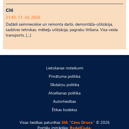
Citi
21:43, 13. Jūl, 2026
Dažādi saimnieciskie un remonta darbi, demontāža-utilizācija,
sadzīves tehnikas, mēbeļu utilizācija, pagrabu tīrīšana. Visa veida
transports. […]
Lietošanas noteikumi
Privātuma politika
Sīkdatņu politika
Atcelšanas politika
Autortiesības
Ētikas kodekss
Visas tiesības paturētas
SIA "Cēsu Druva"
© 2026
Portālu izstrādāja:
RydelCode.