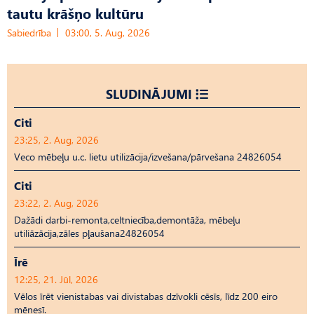
tautu krāšņo kultūru
Sabiedrība
03:00, 5. Aug, 2026
SLUDINĀJUMI
Citi
23:25, 2. Aug, 2026
Veco mēbeļu u.c. lietu utilizācija/izvešana/pārvešana 24826054
Citi
23:22, 2. Aug, 2026
Dažādi darbi-remonta,celtniecība,demontāža, mēbeļu
utiliāzācija,zāles pļaušana24826054
Īrē
12:25, 21. Jūl, 2026
Vēlos īrēt vienistabas vai divistabas dzīvokli cēsīs, līdz 200 eiro
mēnesī.