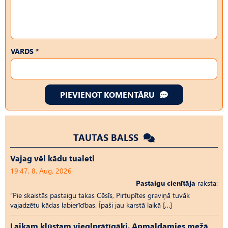
VĀRDS *
PIEVIENOT KOMENTĀRU
TAUTAS BALSS
Vajag vēl kādu tualeti
19:47, 8. Aug, 2026
Pastaigu cienītāja
raksta:
“Pie skaistās pastaigu takas Cēsīs, Pirtupītes graviņā tuvāk
vajadzētu kādas labierīcības. Īpaši jau karstā laikā […]
Laikam kļūstam vieglprātīgāki. Apmaldamies mežā