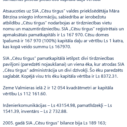
Atsaucoties uz SIA „Cēsu tirgus” valdes priekšsēdētāja Māra
Bērziņa sniegto informāciju, sabiedrība ar ierobežotu
atbildību „Cēsu tirgus” nodarbojas ar tirdzniecības vietu
nomu un mazumtirdzniecību. SIA „Cēsu tirgus” reģistrētais un
apmaksātais pamatkapitāls ir Ls 167 970. Cēsu domes
īpašumā ir 167 970 (100%) kapitāla daļu ar vērtību Ls 1 katra,
kas kopā veido summu Ls 167970.
SIA „Cēsu tirgus” pamatkapitālā ietilpst: divi tirdzniecības
paviljoni (paredzēti nojaukšanai) un viena ēka, kur atrodas SIA
„Cēsu tirgus” administrācija un divi dzīvokļi. Šo ēku paredzēts
saglabāt. Kopējā visu trīs ēku kapitāla vērtība ir Ls 8372.31.
Zeme Valmieras ielā 2 ir 12 054 kvadrātmetri ar kapitāla
vērtību Ls 112 161.60.
Inženierkomunikācijas – Ls 43154.98, pamatlīdzekļi – Ls
1541.39, inventārs – Ls 2 732.88.
2005. gadā SIA „Cēsu tirgus” bilance bija Ls 189 163;