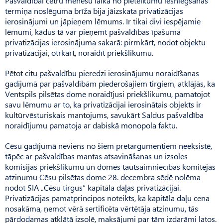
Pašvaldībai četru mēnešu laikā no pieteikumu iesniegšanas
termiņa noslēguma brīža bija jāizskata privatizācijas
ierosinājumi un jāpieņem lēmums. Ir tikai divi iespējamie
lēmumi, kādus tā var pieņemt pašvaldības īpašuma
privatizācijas ierosinājuma sakarā: pirmkārt, nodot objektu
privatizācijai, otrkārt, noraidīt priekšlikumu.
Pētot citu pašvaldību pieredzi ierosinājumu noraidīšanas
gadījumā par pašvaldībām piederošajiem tirgiem, atklājās, ka
Ventspils pilsētas dome noraidījusi priekšlikumu, pamatojot
savu lēmumu ar to, ka privatizācijai ierosinātais objekts ir
kultūrvēsturiskais mantojums, savukārt Saldus pašvaldība
noraidījumu pamatoja ar dabiskā monopola faktu.
Cēsu gadījumā neviens no šiem pretargumentiem neeksistē,
tāpēc ar pašvaldības mantas atsavināšanas un izsoles
komisijas priekšlikumu un domes tautsaimniecības komitejas
atzinumu Cēsu pilsētas dome 28. decembra sēdē nolēma
nodot SIA „Cēsu tirgus” kapitāla daļas privatizācijai.
Privatizācijas pamatprincipos noteikts, ka kapitāla daļu cena
nosakāma, ņemot vērā sertificēta vērtētāja atzinumu, tās
pārdodamas atklātā izsolē, maksājumi par tām izdarāmi latos.