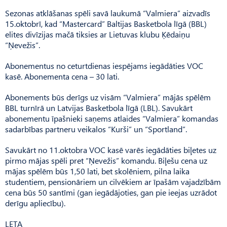
Sezonas atklāšanas spēli savā laukumā “Valmiera” aizvadīs
15.oktobrī, kad “Mastercard” Baltijas Basketbola līgā (BBL)
elites divīzijas mačā tiksies ar Lietuvas klubu Ķēdaiņu
“Ņevežis”.
Abonementus no ceturtdienas iespējams iegādāties VOC
kasē. Abonementa cena – 30 lati.
Abonements būs derīgs uz visām “Valmiera” mājās spēlēm
BBL turnīrā un Latvijas Basketbola līgā (LBL). Savukārt
abonementu īpašnieki saņems atlaides “Valmiera” komandas
sadarbības partneru veikalos “Kurši” un “Sportland”.
Savukārt no 11.oktobra VOC kasē varēs iegādāties biļetes uz
pirmo mājas spēli pret “Ņevežis” komandu. Biļešu cena uz
mājas spēlēm būs 1,50 lati, bet skolēniem, pilna laika
studentiem, pensionāriem un cilvēkiem ar īpašām vajadzībām
cena būs 50 santīmi (gan iegādājoties, gan pie ieejas uzrādot
derīgu apliecību).
LETA