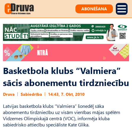
ABONĒŠANA
Basketbola klubs “Valmiera”
sācis abonementu tirdzniecību
Druva
Sabiedrība
14:43, 7. Okt, 2010
Latvijas basketbola klubs “Valmiera” šonedēļ sāka
abonementu tirdzniecību uz visām vienības mājas spēlēm
Vidzemes Olimpiskajā centrā (VOC), informēja kluba
sabiedrisko attiecību speciāliste Kate Glika.