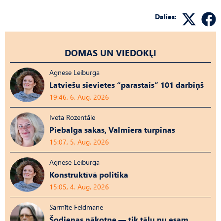
Dalies:
DOMAS UN VIEDOKĻI
Agnese Leiburga
Latviešu sievietes “parastais” 101 darbiņš
19:46, 6. Aug, 2026
Iveta Rozentāle
Piebalgā sākās, Valmierā turpinās
15:07, 5. Aug, 2026
Agnese Leiburga
Konstruktīvā politika
15:05, 4. Aug, 2026
Sarmīte Feldmane
Šodienas nākotne — tik tālu nu esam