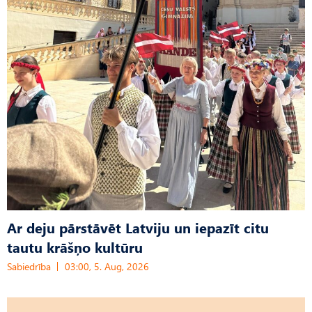
Ar deju pārstāvēt Latviju un iepazīt citu
tautu krāšņo kultūru
Sabiedrība
03:00, 5. Aug, 2026