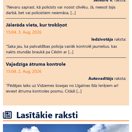
“Nevaru saprast, kā policists var nosist cilvēku. Jā, neesot bijis
darbā, bet vai policistiem neiemāca, […]
Jāierāda vieta, kur trokšņot
15:04, 3. Aug, 2026
Iedzīvotāja
raksta:
“Saka jau, ka pašvaldības policija vairāk kontrolē jauniešus, kas
nakts stundās braukā pa Cēsīm ar […]
Vajadzīga ātruma kontrole
15:04, 2. Aug, 2026
Autovadītājs
raksta:
“Pēdējais laiks uz Vid­ze­mes šosejas no Līgatnes līdz Ieriķiem arī
ieviest ātruma kontroles posmu. Citādi […]
Lasītākie raksti