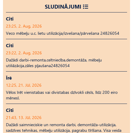
SLUDINĀJUMI
Citi
23:25, 2. Aug, 2026
Veco mēbeļu u.c. lietu utilizācija/izvešana/pārvešana 24826054
Citi
23:22, 2. Aug, 2026
Dažādi darbi-remonta,celtniecība,demontāža, mēbeļu
utiliāzācija,zāles pļaušana24826054
Īrē
12:25, 21. Jūl, 2026
Vēlos īrēt vienistabas vai divistabas dzīvokli cēsīs, līdz 200 eiro
mēnesī.
Citi
21:43, 13. Jūl, 2026
Dažādi saimnieciskie un remonta darbi, demontāža-utilizācija,
sadzīves tehnikas, mēbeļu utilizācija, pagrabu tīrīšana. Visa veida