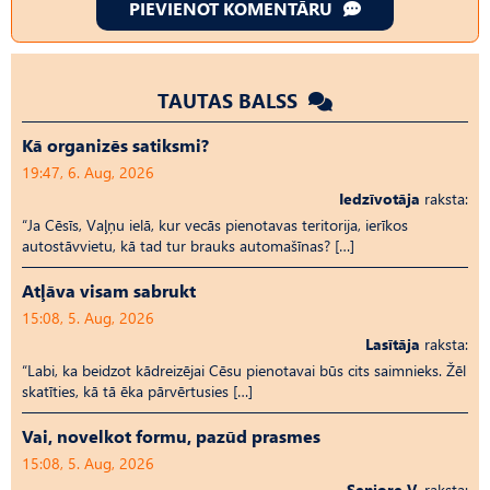
PIEVIENOT KOMENTĀRU
TAUTAS BALSS
Kā organizēs satiksmi?
19:47, 6. Aug, 2026
Iedzīvotāja
raksta:
“Ja Cēsīs, Vaļņu ielā, kur vecās pienotavas teritorija, ierīkos
autostāvvietu, kā tad tur brauks automašīnas? […]
Atļāva visam sabrukt
15:08, 5. Aug, 2026
Lasītāja
raksta:
“Labi, ka beidzot kādreizējai Cēsu pienotavai būs cits saimnieks. Žēl
skatīties, kā tā ēka pārvērtusies […]
Vai, novelkot formu, pazūd prasmes
15:08, 5. Aug, 2026
Seniore V.
raksta: