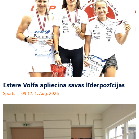
Estere Volfa apliecina savas līderpozīcijas
Sports
09:12, 1. Aug, 2026