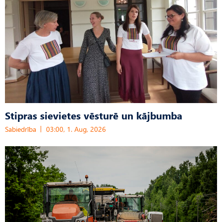
Stipras sievietes vēsturē un kājbumba
Sabiedrība
03:00, 1. Aug, 2026