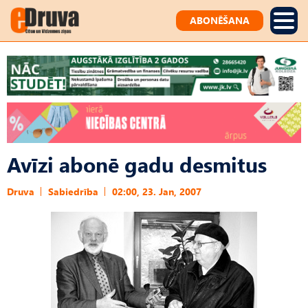
ABONĒŠANA
Avīzi abonē gadu desmitus
Druva
Sabiedrība
02:00, 23. Jan, 2007