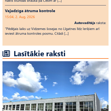
nakts stundās braukā pa Cēsīm ar […]
Vajadzīga ātruma kontrole
15:04, 2. Aug, 2026
Autovadītājs
raksta:
“Pēdējais laiks uz Vid­ze­mes šosejas no Līgatnes līdz Ieriķiem arī
ieviest ātruma kontroles posmu. Citādi […]
Lasītākie raksti