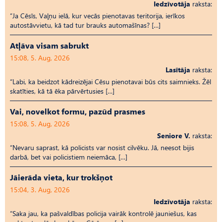
Iedzīvotāja
raksta:
“Ja Cēsīs, Vaļņu ielā, kur vecās pienotavas teritorija, ierīkos
autostāvvietu, kā tad tur brauks automašīnas? […]
Atļāva visam sabrukt
15:08, 5. Aug, 2026
Lasītāja
raksta:
“Labi, ka beidzot kādreizējai Cēsu pienotavai būs cits saimnieks. Žēl
skatīties, kā tā ēka pārvērtusies […]
Vai, novelkot formu, pazūd prasmes
15:08, 5. Aug, 2026
Seniore V.
raksta:
“Nevaru saprast, kā policists var nosist cilvēku. Jā, neesot bijis
darbā, bet vai policistiem neiemāca, […]
Jāierāda vieta, kur trokšņot
15:04, 3. Aug, 2026
Iedzīvotāja
raksta:
“Saka jau, ka pašvaldības policija vairāk kontrolē jauniešus, kas