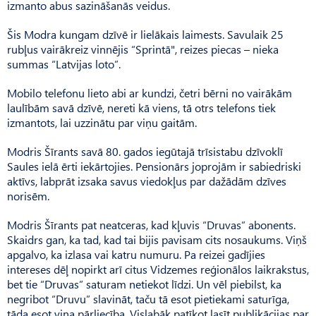
izmanto abus sazināšanās veidus.
Šis Modra kungam dzīvē ir lielākais laimests. Savulaik 25
rubļus vairākreiz vinnējis “Sprintā", reizes piecas – nieka
summas “Latvijas loto”.
Mobilo telefonu lieto abi ar kundzi, četri bērni no vairākām
laulībām savā dzīvē, nereti kā viens, tā otrs telefons tiek
izmantots, lai uzzinātu par viņu gaitām.
Modris Šīrants savā 80. gados iegūtajā trīsistabu dzīvoklī
Saules ielā ērti iekārtojies. Pensionārs joprojām ir sabiedriski
aktīvs, labprāt izsaka savus viedokļus par dažādām dzīves
norisēm.
Modris Šīrants pat neatceras, kad kļuvis “Druvas” abonents.
Skaidrs gan, ka tad, kad tai bijis pavisam cits nosaukums. Viņš
apgalvo, ka izlasa vai katru numuru. Pa reizei gadījies
intereses dēļ nopirkt arī citus Vidzemes reģionālos laikrakstus,
bet tie “Druvas” saturam netiekot līdzi. Un vēl piebilst, ka
negribot “Druvu” slavināt, taču tā esot pietiekami saturīga,
tāda esot viņa pārliecība. Vislabāk patīkot lasīt publikācijas par