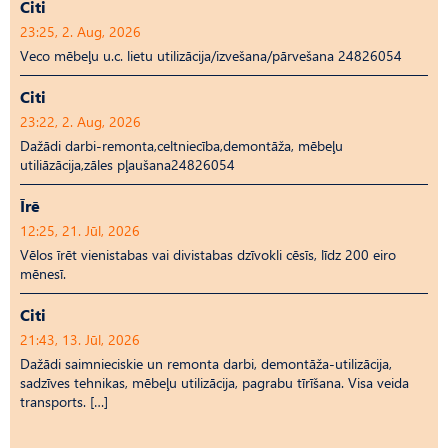
Citi
23:25, 2. Aug, 2026
Veco mēbeļu u.c. lietu utilizācija/izvešana/pārvešana 24826054
Citi
23:22, 2. Aug, 2026
Dažādi darbi-remonta,celtniecība,demontāža, mēbeļu
utiliāzācija,zāles pļaušana24826054
Īrē
12:25, 21. Jūl, 2026
Vēlos īrēt vienistabas vai divistabas dzīvokli cēsīs, līdz 200 eiro
mēnesī.
Citi
21:43, 13. Jūl, 2026
Dažādi saimnieciskie un remonta darbi, demontāža-utilizācija,
sadzīves tehnikas, mēbeļu utilizācija, pagrabu tīrīšana. Visa veida
transports. […]