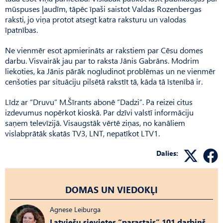
mūspuses ļaudīm, tāpēc īpaši saistot Valdas Rozenbergas
raksti, jo viņa protot atsegt katra raksturu un valodas
īpatnības.
Ne vienmēr esot apmierināts ar rakstiem par Cēsu domes
darbu. Visvairāk jau par to raksta Jānis Gabrāns. Modrim
liekoties, ka Jānis pārāk nogludinot problēmas un ne vienmēr
cenšoties par situāciju pilsētā rakstīt tā, kāda tā īstenībā ir.
Līdz ar “Druvu” M.Šīrants abonē “Dadzi”. Pa reizei citus
izdevumus nopērkot kioskā. Par dzīvi valstī informāciju
saņem televīzijā. Visaugstāk vērtē ziņas, no kanāliem
vislabprātāk skatās TV3, LNT, nepatīkot LTV1.
Dalies:
DOMAS UN VIEDOKĻI
Agnese Leiburga
Latviešu sievietes “parastais” 101 darbiņš