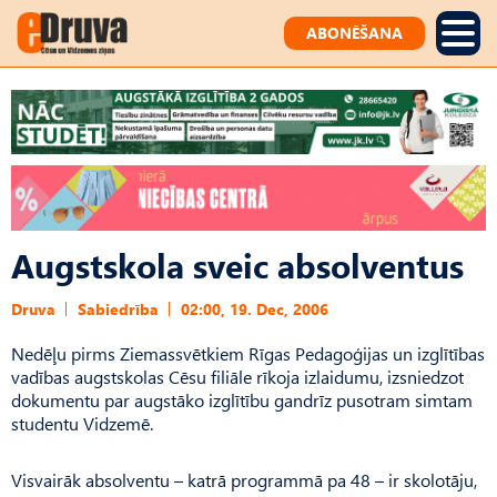
ABONĒŠANA
Augstskola sveic absolventus
Druva
Sabiedrība
02:00, 19. Dec, 2006
Nedēļu pirms Ziemassvētkiem Rīgas Pedagoģijas un izglītības
vadības augstskolas Cēsu filiāle rīkoja izlaidumu, izsniedzot
dokumentu par augstāko izglītību gandrīz pusotram simtam
studentu Vidzemē.
Visvairāk absolventu – katrā programmā pa 48 – ir skolotāju,