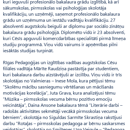
kuri ieguvuši profesionālo bakalaura grādu izglītībā, kā arī
sākumskolas, pirmsskolas vai psiholoģijas skolotāja
kvalifikāciju, un uzņēmēji, saņemot profesionālo bakalaura
grādu un uzņēmuma un iestāžu vadītāju kvalifikāciju. 27
absolventi augstskolu beiguši ar diplomu par sociālo zinātņu
bakalaura grādu psiholoģijā. Diplomēto vidū ir 23 absolventi,
kuri Cēsīs apguvuši komercdarbības specialitāti pirmā līmeņa
studiju programmā. Viņu vidū vairums ir apņēmības pilni
iesāktās studijas turpināt.
Rīgas Pedagoģijas un izglītības vadības augstskolas Cēsu
filiāles vadītāja Mārīte Raudziņa pastāstīja par studentiem,
kuri bakalaura darbu aizstāvējuši ar izcilību. Viņu vidū ir trīs
skolotājas no Valmieras – Inese Mola, kura pētījusi tēmu
“Skolēnu mācību sasniegumu vērtēšanas un mācīšanās
motivācijas korelācija”, Juta Grava, kura analizējusi tēmu
“Mūzika – pirmsskolas vecuma bērnu pozitīvo emociju
veicinātāja”, Daina Ansone bakalaura tēmā “Literārie darbi –
radošās aktivitātes sekmētāji vecākā pirmsskolas vecuma
bērniem”, skolotāja no Siguldas Sarmīte Skrastiņa rakstījusi
darbu “Rotaļas – pirmsskolas pedagoga ar bērnu saskarsmes
veidotājas”, skolotāja no Smiltenes Līga Veigule – “Pedagoga