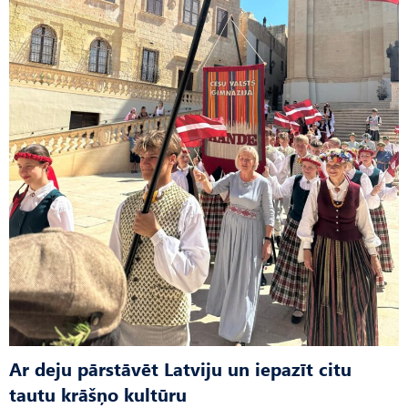
Ar deju pārstāvēt Latviju un iepazīt citu
tautu krāšņo kultūru