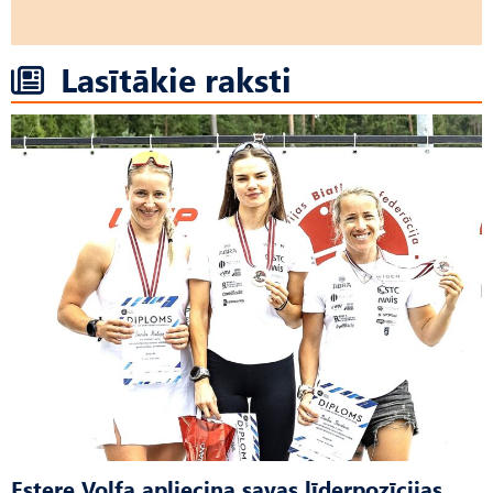
Lasītākie raksti
Estere Volfa apliecina savas līderpozīcijas