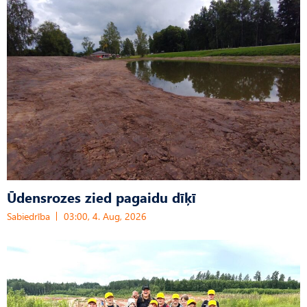
Ūdensrozes zied pagaidu dīķī
Sabiedrība
03:00, 4. Aug, 2026