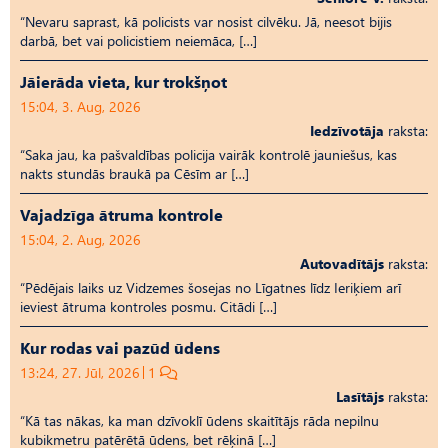
“Nevaru saprast, kā policists var nosist cilvēku. Jā, neesot bijis
darbā, bet vai policistiem neiemāca, […]
Jāierāda vieta, kur trokšņot
15:04, 3. Aug, 2026
Iedzīvotāja
raksta:
“Saka jau, ka pašvaldības policija vairāk kontrolē jauniešus, kas
nakts stundās braukā pa Cēsīm ar […]
Vajadzīga ātruma kontrole
15:04, 2. Aug, 2026
Autovadītājs
raksta:
“Pēdējais laiks uz Vid­ze­mes šosejas no Līgatnes līdz Ieriķiem arī
ieviest ātruma kontroles posmu. Citādi […]
Kur rodas vai pazūd ūdens
13:24, 27. Jūl, 2026
1
Lasītājs
raksta:
“Kā tas nākas, ka man dzīvoklī ūdens skaitītājs rāda nepilnu
kubikmetru patērētā ūdens, bet rēķinā […]