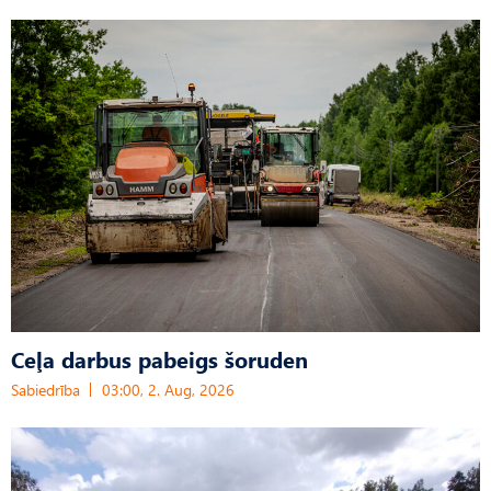
Ceļa darbus pabeigs šoruden
Sabiedrība
03:00, 2. Aug, 2026