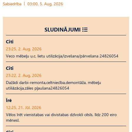
Sabiedrība
03:00, 5. Aug, 2026
SLUDINĀJUMI
Citi
23:25, 2. Aug, 2026
Veco mēbeļu u.c. lietu utilizācija/izvešana/pārvešana 24826054
Citi
23:22, 2. Aug, 2026
Dažādi darbi-remonta,celtniecība,demontāža, mēbeļu
utiliāzācija,zāles pļaušana24826054
Īrē
12:25, 21. Jūl, 2026
Vēlos īrēt vienistabas vai divistabas dzīvokli cēsīs, līdz 200 eiro
mēnesī.