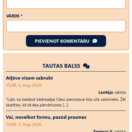
VĀRDS *
PIEVIENOT KOMENTĀRU
TAUTAS BALSS
Atļāva visam sabrukt
15:08, 5. Aug, 2026
Lasītāja
raksta:
“Labi, ka beidzot kādreizējai Cēsu pienotavai būs cits saimnieks. Žēl
skatīties, kā tā ēka pārvērtusies […]
Vai, novelkot formu, pazūd prasmes
15:08, 5. Aug, 2026
Seniore V.
raksta: