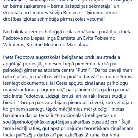
un bērna saskarsme – bērna pašapziņas sekmētāja” un
skolotāja no Līgatnes Silvija Rijniece – “Ģimene bērna
drošības izjūtas sekmētāja pirmsskolas vecumā”.
No bakalauriem psiholoģijā izcilas zināšanas parādījusi Ineta
Fedotova no Liepas, Inga Dambīte un Evita Tobīse no
Valmieras, Kristīne Medne no Mazsalacas.
Ineta Fedotova augstskolas beigšanas brīdī jau strādāja
apgūtajā profesijā, jo nesen Liepā pieņemta darbā par
psiholoģi ģimenes atbalsta centrā “Putni”. “Darba devēji man
uzticējušies, jo mācības vēl turpināšu. Janvārī esmu nolēmusi
iesniegt dokumentus, lai Cēsīs apgūtu zināšanas psihologu
maģistrantūras programmā,” par plāniem trīs gadu garumā
teic Ineta Fedotova. Līdzīgi lēmuši arī vairāki Inetas studiju
biedri. ” Grupā pārsvarā bijām pieauguši cilvēki, katrs zinājām,
ko gribam sasniegt, tāpēc mācījāmies mērķtiecīgi.” Inetas
bakalaura darba tēma ir “Emocionālās inteliģentās un
sociālpsiholoģiskās adaptācijas sakarības pusaudžiem.” Šajā
tēmā iedziļināties, gūt apstiprinājumu teorētiskām zināšanām
Inetai palīdzējis darbs arī pie uzticības tālruņa, kur viņa