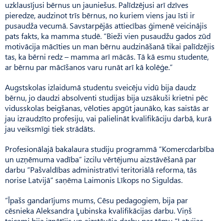
uzklausījusi bērnus un jauniešus. Palīdzējusi arī dzīves
pieredze, audzinot trīs bērnus, no kuriem viens jau īsti ir
pusaudža vecumā. Savstarpējās attiecības ģimenē veicinājis
pats fakts, ka mamma studē. “Bieži vien pusaudžu gados zūd
motivācija mācīties un man bērnu audzināšanā tikai palīdzējis
tas, ka bērni redz – mamma arī mācās. Tā kā esmu studente,
ar bērnu par mācīšanos varu runāt arī kā kolēģe.”
Augstskolas izlaidumā studentu sveicēju vidū bija daudz
bērnu, jo daudzi absolventi studijas bija uzsākuši krietni pēc
vidusskolas beigšanas, vēloties apgūt jaunāko, kas saistās ar
jau izraudzīto profesiju, vai palielināt kvalifikāciju darbā, kurā
jau veiksmīgi tiek strādāts.
Profesionālajā bakalaura studiju programmā “Komercdarbība
un uzņēmuma vadība” izcilu vērtējumu aizstāvēšanā par
darbu “Pašvaldības administratīvi teritoriālā reforma, tās
norise Latvijā” saņēma Laimonis Līkops no Siguldas.
“Īpašs gandarījums mums, Cēsu pedagogiem, bija par
cēsnieka Aleksandra Ļubinska kvalifikācijas darbu. Viņš
teicami bija izpētījis un aizstāvēja darbu par tēmu “Latvijas