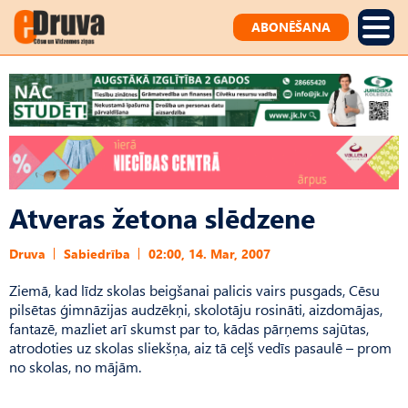
ABONĒŠANA
Atveras žetona slēdzene
Druva
Sabiedrība
02:00, 14. Mar, 2007
Ziemā, kad līdz skolas beigšanai palicis vairs pusgads, Cēsu
pilsētas ģimnāzijas audzēkņi, skolotāju rosināti, aizdomājas,
fantazē, mazliet arī skumst par to, kādas pārņems sajūtas,
atrodoties uz skolas sliekšņa, aiz tā ceļš vedīs pasaulē – prom
no skolas, no mājām.