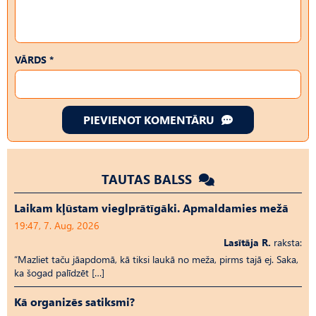
VĀRDS *
PIEVIENOT KOMENTĀRU
TAUTAS BALSS
Laikam kļūstam vieglprātīgāki. Apmaldamies mežā
19:47, 7. Aug, 2026
Lasītāja R.
raksta:
“Mazliet taču jāapdomā, kā tiksi laukā no meža, pirms tajā ej. Saka,
ka šogad palīdzēt […]
Kā organizēs satiksmi?