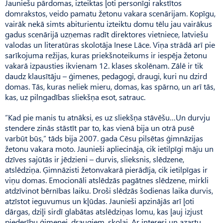
Jauniešu pārdomas, izteiktas ļoti personīgi rakstītos
domrakstos, veido pamatu žetonu vakara scenārijam. Kopīgu,
vairāk nekā simts abiturientu izteiktu domu tēlu jau vairākus
gadus scenārijā uzņemas radīt direktores vietniece, latviešu
valodas un literatūras skolotāja Inese Lāce. Viņa strādā arī pie
sarīkojuma režijas, kuras priekšnoteikums ir iespēja žetonu
vakarā izpausties ikvienam 12. klases skolēnam. Zālē ir tik
daudz klausītāju – ģimenes, pedagogi, draugi, kuri nu dzird
domas. Tās, kuras neliek mieru, domas, kas spārno, un arī tās,
kas, uz pilngadības sliekšņa esot, satrauc.
”Kad pie manis tu atnāksi, es uz sliekšņa stāvēšu…Un durvju
stendere zinās stāstīt par to, kas vienā bija un otrā pusē
varbūt būs,” tāds bija 2007. gada Cēsu pilsētas ģimnāzijas
žetonu vakara moto. Jaunieši apliecināja, cik ietilpīgi māju un
dzīves sajūtās ir jēdzieni – durvis, slieksnis, slēdzene,
atslēdziņa. Ģimnāzisti žetonvakarā pierādīja, cik ietilpīgas ir
viņu domas. Emocionāli atslēdzās pagātnes slēdzene, mirkli
atdzīvinot bērnības laiku. Droši slēdzās šodienas laika durvis,
atzīstot ieguvumus un kļūdas. Jaunieši apzinājās arī ļoti
dārgas, dziļi sirdī glabātas atslēdziņas lomu, kas ļauj izjust
piederību ģimenei, draugiem, skolai. Ar interesi un azartu