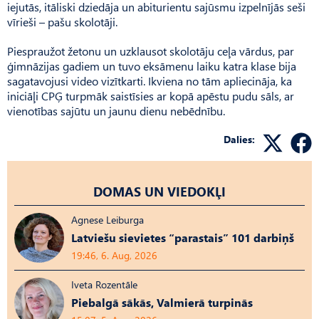
iejutās, itāliski dziedāja un abiturientu sajūsmu izpelnījās seši
vīrieši – pašu skolotāji.
Piespraužot žetonu un uzklausot skolotāju ceļa vārdus, par
ģimnāzijas gadiem un tuvo eksāmenu laiku katra klase bija
sagatavojusi video vizītkarti. Ikviena no tām apliecināja, ka
iniciāļi CPĢ turpmāk saistīsies ar kopā apēstu pudu sāls, ar
vienotības sajūtu un jaunu dienu nebēdnību.
Dalies:
DOMAS UN VIEDOKĻI
Agnese Leiburga
Latviešu sievietes “parastais” 101 darbiņš
19:46, 6. Aug, 2026
Iveta Rozentāle
Piebalgā sākās, Valmierā turpinās