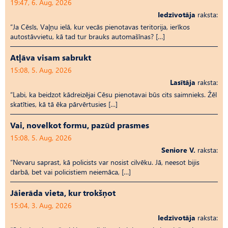
19:47, 6. Aug, 2026
Iedzīvotāja
raksta:
“Ja Cēsīs, Vaļņu ielā, kur vecās pienotavas teritorija, ierīkos
autostāvvietu, kā tad tur brauks automašīnas? […]
Atļāva visam sabrukt
15:08, 5. Aug, 2026
Lasītāja
raksta:
“Labi, ka beidzot kādreizējai Cēsu pienotavai būs cits saimnieks. Žēl
skatīties, kā tā ēka pārvērtusies […]
Vai, novelkot formu, pazūd prasmes
15:08, 5. Aug, 2026
Seniore V.
raksta:
“Nevaru saprast, kā policists var nosist cilvēku. Jā, neesot bijis
darbā, bet vai policistiem neiemāca, […]
Jāierāda vieta, kur trokšņot
15:04, 3. Aug, 2026
Iedzīvotāja
raksta: