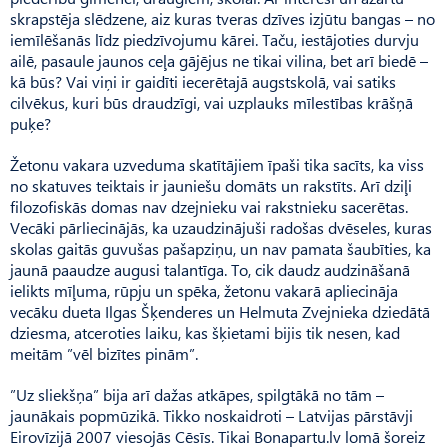
skrapstēja slēdzene, aiz kuras tveras dzīves izjūtu bangas – no
iemīlēšanās līdz piedzīvojumu kārei. Taču, iestājoties durvju
ailē, pasaule jaunos ceļa gājējus ne tikai vilina, bet arī biedē –
kā būs? Vai viņi ir gaidīti iecerētajā augstskolā, vai satiks
cilvēkus, kuri būs draudzīgi, vai uzplauks mīlestības krāšņā
puķe?
Žetonu vakara uzveduma skatītājiem īpaši tika sacīts, ka viss
no skatuves teiktais ir jauniešu domāts un rakstīts. Arī dziļi
filozofiskās domas nav dzejnieku vai rakstnieku sacerētas.
Vecāki pārliecinājās, ka uzaudzinājuši radošas dvēseles, kuras
skolas gaitās guvušas pašapziņu, un nav pamata šaubīties, ka
jaunā paaudze augusi talantīga. To, cik daudz audzināšanā
ielikts mīļuma, rūpju un spēka, žetonu vakarā apliecināja
vecāku dueta Ilgas Šķenderes un Helmuta Zvejnieka dziedātā
dziesma, atceroties laiku, kas šķietami bijis tik nesen, kad
meitām ”vēl bizītes pinām”.
”Uz sliekšņa” bija arī dažas atkāpes, spilgtākā no tām –
jaunākais popmūzikā. Tikko noskaidroti – Latvijas pārstāvji
Eirovīzijā 2007 viesojās Cēsīs. Tikai Bonapartu.lv lomā šoreiz