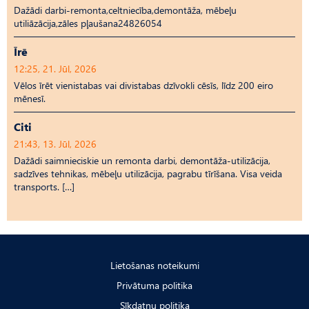
Dažādi darbi-remonta,celtniecība,demontāža, mēbeļu
utiliāzācija,zāles pļaušana24826054
Īrē
12:25, 21. Jūl, 2026
Vēlos īrēt vienistabas vai divistabas dzīvokli cēsīs, līdz 200 eiro
mēnesī.
Citi
21:43, 13. Jūl, 2026
Dažādi saimnieciskie un remonta darbi, demontāža-utilizācija,
sadzīves tehnikas, mēbeļu utilizācija, pagrabu tīrīšana. Visa veida
transports. […]
Lietošanas noteikumi
Privātuma politika
Sīkdatņu politika