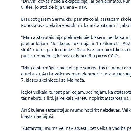
“Druva” devās nelielā ekspedīcijā, lai pārliecinātos, ku
vilties, jo atbilde bija viena – nav.
Braucot garām Sērmūkšu pamatskolai, sastapām skolēn
Konovalovs piekrita viedoklim, ka atstarotājam ir jāb
“Man atstarotājs bija pielīmēts pie biksēm, bet laikam 
jāiet ar kājām. No skolas līdz mājai ir 15 kilometri. At
skolā mums par to daudz stāsta. Bez tam piektdien skol
puisis un piebilst, ka savu atstarotāju pircis Cēsīs.
“Man atstarotājs ir piesiets pie somas. Tas ir manai droš
autobusu. Arī brīvdienās man vienmēr ir līdzi atstar
7. klases skolniece Ilze Malnača.
Ieejot veikalā, turpat pāri ceļam, secinājām, ka atstaro
tas nebūtu slikti, ja veikalā varētu nopirkt atstarotājus
Arī Skujenē atstarotājus mums nopirkt neizdevās. Veikal
klāstā nav bijuši.
“Atstarotāji mums vēl nav atvesti, bet veikala vadība pa