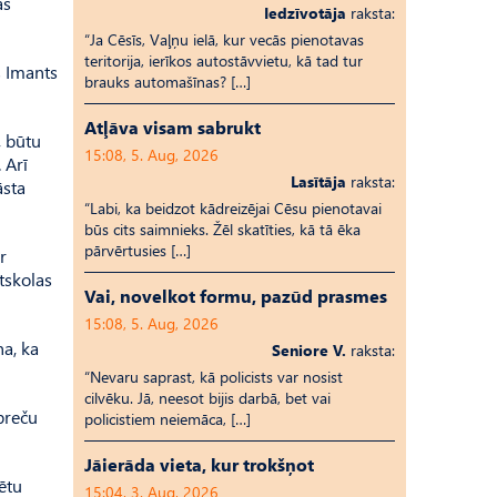
ās
Iedzīvotāja
raksta:
“Ja Cēsīs, Vaļņu ielā, kur vecās pienotavas
teritorija, ierīkos autostāvvietu, kā tad tur
s Imants
brauks automašīnas? […]
Atļāva visam sabrukt
, būtu
15:08, 5. Aug, 2026
 Arī
Lasītāja
raksta:
āsta
“Labi, ka beidzot kādreizējai Cēsu pienotavai
būs cits saimnieks. Žēl skatīties, kā tā ēka
pārvērtusies […]
r
tskolas
Vai, novelkot formu, pazūd prasmes
15:08, 5. Aug, 2026
na, ka
Seniore V.
raksta:
“Nevaru saprast, kā policists var nosist
cilvēku. Jā, neesot bijis darbā, bet vai
 preču
policistiem neiemāca, […]
Jāierāda vieta, kur trokšņot
ētu
15:04, 3. Aug, 2026