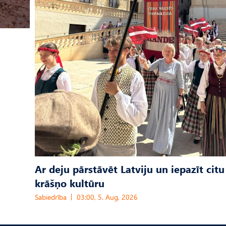
Ar deju pārstāvēt Latviju un iepazīt citu
krāšņo kultūru
Sabiedrība
03:00, 5. Aug, 2026