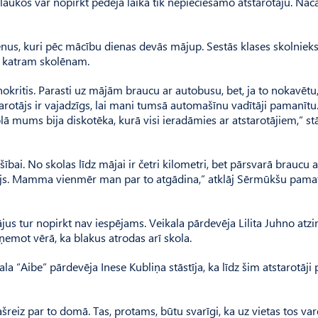
r laukos var nopirkt pēdējā laikā tik nepieciešamo atstarotāju. Nāc
us, kuri pēc mācību dienas devās mājup. Sestās klases skolniek
ūt katram skolēnam.
nokritis. Parasti uz mājām braucu ar autobusu, bet, ja to nokavētu
starotājs ir vajadzīgs, lai mani tumsā automašīnu vadītāji pamanītu.
ā mums bija diskotēka, kurā visi ieradāmies ar atstarotājiem,” st
ībai. No skolas līdz mājai ir četri kilometri, bet pārsvarā braucu a
otājs. Mamma vienmēr man par to atgādina,” atklāj Sērmūkšu pama
tājus tur nopirkt nav iespējams. Veikala pārdevēja Lilita Juhno atzi
, ņemot vērā, ka blakus atrodas arī skola.
a “Aibe” pārdevēja Inese Kubliņa stāstīja, ka līdz šim atstarotāji
šreiz par to domā. Tas, protams, būtu svarīgi, ka uz vietas tos var