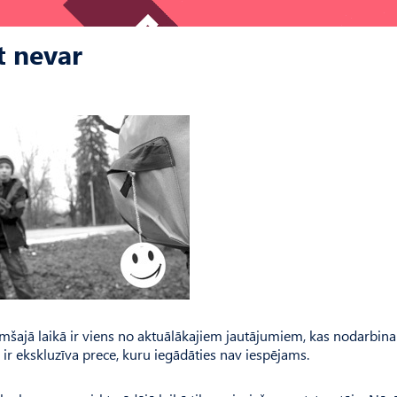
t nevar
umšajā laikā ir viens no aktuālākajiem jautājumiem, kas nodarbina
os ir ekskluzīva prece, kuru iegādāties nav iespējams.