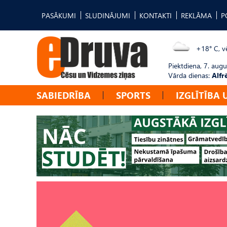
PASĀKUMI
SLUDINĀJUMI
KONTAKTI
REKLĀMA
P
+18° C, vē
Piektdiena, 7. augu
Vārda dienas:
Alfr
SABIEDRĪBA
SPORTS
IZGLĪTĪBA 