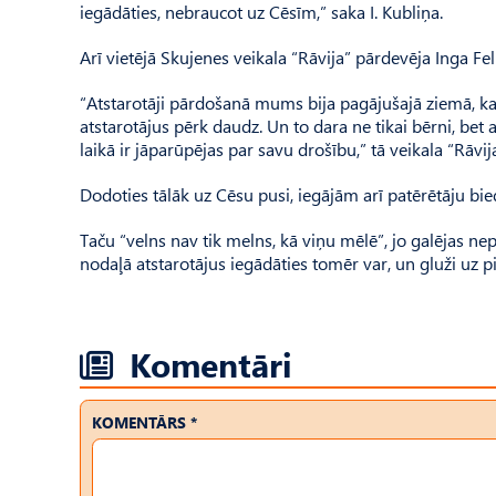
iegādāties, nebraucot uz Cēsīm,” saka I. Kubliņa.
Arī vietējā Skujenes veikala “Rāvija” pārdevēja Inga Fel
“Atstarotāji pārdošanā mums bija pagājušajā ziemā, kad 
atstarotājus pērk daudz. Un to dara ne tikai bērni, bet 
laikā ir jāparūpējas par savu drošību,” tā veikala “Rāvij
Dodoties tālāk uz Cēsu pusi, iegājām arī patērētāju biedr
Taču “velns nav tik melns, kā viņu mēlē”, jo galējas 
nodaļā atstarotājus iegādāties tomēr var, un gluži uz p
Komentāri
KOMENTĀRS *