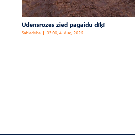
Ūdensrozes zied pagaidu dīķī
Sabiedrība
03:00, 4. Aug, 2026