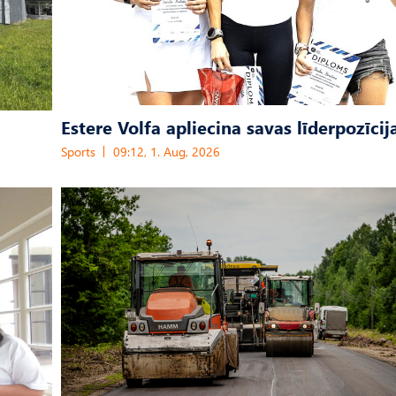
Estere Volfa apliecina savas līderpozīcij
Sports
09:12, 1. Aug, 2026