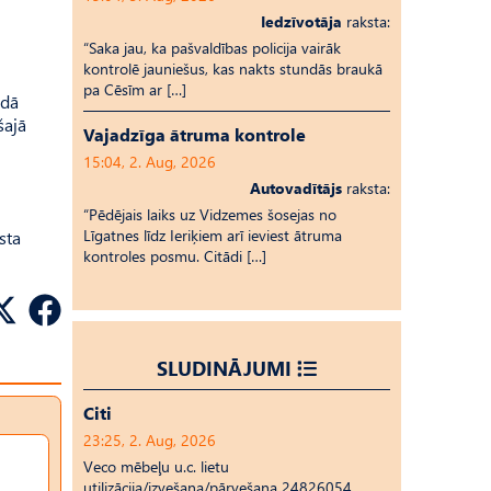
Iedzīvotāja
raksta:
“Saka jau, ka pašvaldības policija vairāk
kontrolē jauniešus, kas nakts stundās braukā
pa Cēsīm ar […]
odā
šajā
Vajadzīga ātruma kontrole
15:04, 2. Aug, 2026
Autovadītājs
raksta:
“Pēdējais laiks uz Vid­ze­mes šosejas no
Līgatnes līdz Ieriķiem arī ieviest ātruma
sta
kontroles posmu. Citādi […]
SLUDINĀJUMI
Citi
23:25, 2. Aug, 2026
Veco mēbeļu u.c. lietu
utilizācija/izvešana/pārvešana 24826054