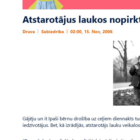
Atstarotājus laukos nopirk
Druva
Sabiedrība
02:00, 15. Nov, 2006
Gājēju un it īpaši bērnu drošība uz ceļiem diennakts t
iedzīvotājus. Bet, kā izrādījās, atstarotājs lauku veikal