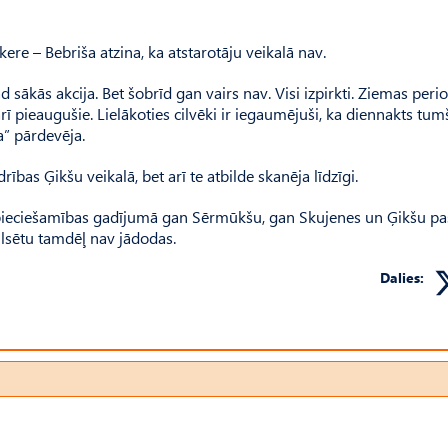
kere – Bebriša atzina, ka atstarotāju veikalā nav.
sākās akcija. Bet šobrīd gan vairs nav. Visi izpirkti. Ziemas peri
arī pieaugušie. Lielākoties cilvēki ir iegaumējuši, ka diennakts tum
a” pārdevēja.
ības Ģikšu veikalā, bet arī te atbilde skanēja līdzīgi.
nepieciešamības gadījumā gan Sērmūkšu, gan Skujenes un Ģikšu pa
ilsētu tamdēļ nav jādodas.
Dalies: