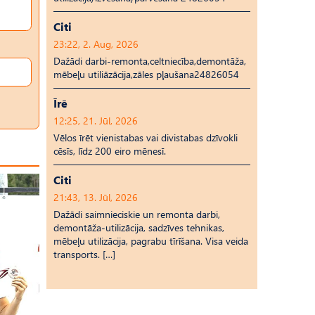
Citi
23:22, 2. Aug, 2026
Dažādi darbi-remonta,celtniecība,demontāža,
mēbeļu utiliāzācija,zāles pļaušana24826054
Īrē
12:25, 21. Jūl, 2026
Vēlos īrēt vienistabas vai divistabas dzīvokli
cēsīs, līdz 200 eiro mēnesī.
Citi
21:43, 13. Jūl, 2026
Dažādi saimnieciskie un remonta darbi,
demontāža-utilizācija, sadzīves tehnikas,
mēbeļu utilizācija, pagrabu tīrīšana. Visa veida
transports. […]