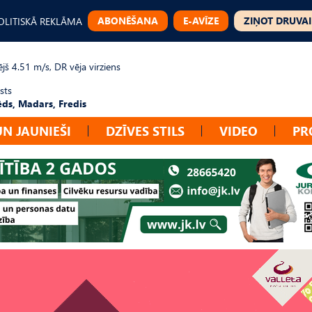
ABONĒŠANA
E-AVĪZE
ZIŅOT DRUVAI
OLITISKĀ REKLĀMA
jš 4.51 m/s, DR vēja virziens
sts
ēds, Madars, Fredis
UN JAUNIEŠI
DZĪVES STILS
VIDEO
PR