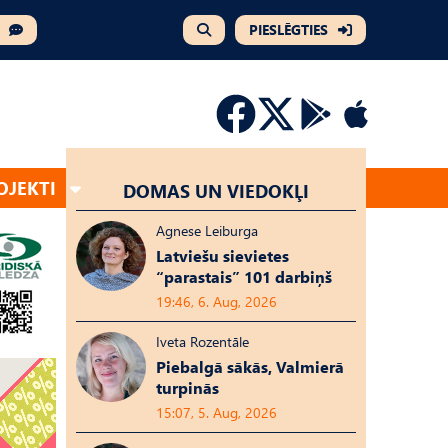
PIESLĒGTIES
OJEKTI
DOMAS UN VIEDOKĻI
Agnese Leiburga
Latviešu sievietes
“parastais” 101 darbiņš
19:46, 6. Aug, 2026
Iveta Rozentāle
Piebalgā sākās, Valmierā
turpinās
15:07, 5. Aug, 2026