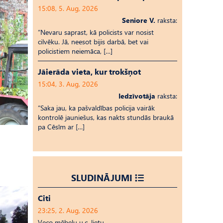
15:08, 5. Aug, 2026
Seniore V.
raksta:
“Nevaru saprast, kā policists var nosist
cilvēku. Jā, neesot bijis darbā, bet vai
policistiem neiemāca, […]
Jāierāda vieta, kur trokšņot
15:04, 3. Aug, 2026
Iedzīvotāja
raksta:
“Saka jau, ka pašvaldības policija vairāk
kontrolē jauniešus, kas nakts stundās braukā
pa Cēsīm ar […]
SLUDINĀJUMI
Citi
23:25, 2. Aug, 2026
Veco mēbeļu u.c. lietu