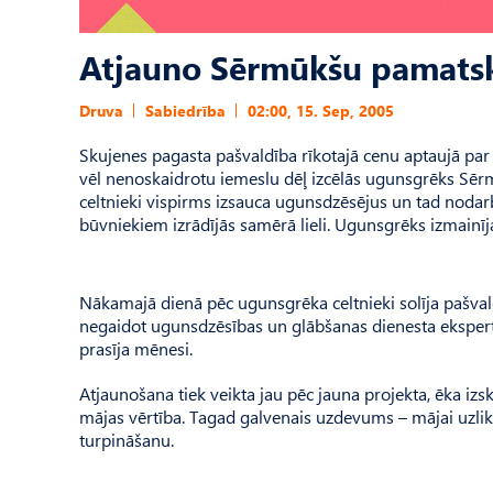
Atjauno Sērmūkšu pamats
Druva
Sabiedrība
02:00, 15. Sep, 2005
Skujenes pagasta pašvaldība rīkotajā cenu aptaujā pa
vēl nenoskaidrotu iemeslu dēļ izcēlās ugunsgrēks Sēr
celtnieki vispirms izsauca ugunsdzēsējus un tad noda
būvniekiem izrādījās samērā lieli. Ugunsgrēks izmainīj
Nākamajā dienā pēc ugunsgrēka celtnieki solīja pašval
negaidot ugunsdzēsības un glābšanas dienesta ekspert
prasīja mēnesi.
Atjaunošana tiek veikta jau pēc jauna projekta, ēka iz
mājas vērtība. Tagad galvenais uzdevums – mājai uzlik
turpināšanu.