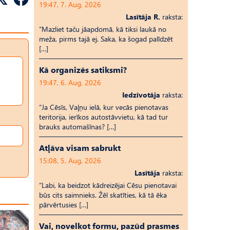
19:47, 7. Aug, 2026
Lasītāja R.
raksta:
“Mazliet taču jāapdomā, kā tiksi laukā no
meža, pirms tajā ej. Saka, ka šogad palīdzēt
[…]
Kā organizēs satiksmi?
19:47, 6. Aug, 2026
Iedzīvotāja
raksta:
“Ja Cēsīs, Vaļņu ielā, kur vecās pienotavas
teritorija, ierīkos autostāvvietu, kā tad tur
brauks automašīnas? […]
Atļāva visam sabrukt
15:08, 5. Aug, 2026
Lasītāja
raksta:
“Labi, ka beidzot kādreizējai Cēsu pienotavai
būs cits saimnieks. Žēl skatīties, kā tā ēka
pārvērtusies […]
Vai, novelkot formu, pazūd prasmes