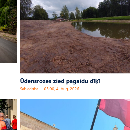
Ūdensrozes zied pagaidu dīķī
Sabiedrība
03:00, 4. Aug, 2026