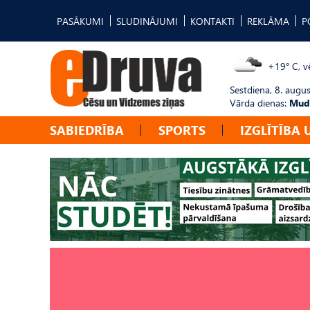
PASĀKUMI
SLUDINĀJUMI
KONTAKTI
REKLĀMA
P
+19° C, vē
Sestdiena, 8. augus
Vārda dienas:
Mudī
SABIEDRĪBA
SPORTS
IZGLĪTĪBA 