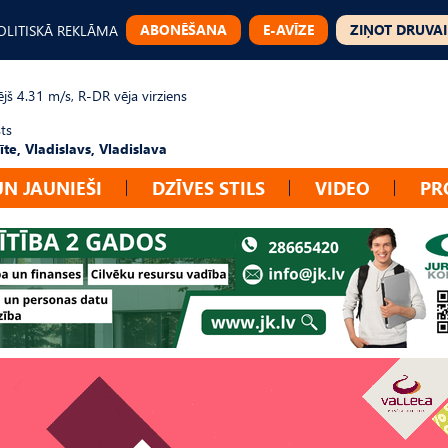
ABONĒŠANA
E-AVĪZE
ZIŅOT DRUVAI
OLITISKĀ REKLĀMA
jš 4.31 m/s, R-DR vēja virziens
ts
te, Vladislavs, Vladislava
UN JAUNIEŠI
DZĪVES STILS
VIDEO
PR