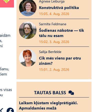
Agnese Leiburga
Konstruktīvā politika
15:05, 4. Aug, 2026
Sarmīte Feldmane
Šodienas nākotne — tik
gaidām
tālu nu esam
s,
15:02, 3. Aug, 2026
mi
Sallija Benfelde
Cik mēs viens par otru
zinām?
ošanu,
15:01, 2. Aug, 2026
žiem
s visas
TAUTAS BALSS
bu
Laikam kļūstam vieglprātīgāki.
Apmaldamies mežā