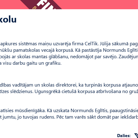
kolu
r apkures sistēmas maiņu uzvarēja firma CelTik. Jūlija sākumā pa
mūkšu pamatskolas vecajā korpusā. Kā pastāstīja Normunds Eglīti
rbojās ar skolas mantas glābšanu, nedomājot par savējo. Zaudēju
a visu darbu gaitu un grafiku.
dības vadītājam un skolas direktorei, ka turpinās korpusa atjaun
īzes slēdzienus. Ugunsgrēkā cietušā korpusa atbrīvošana no gru
skatīsies mūsdienīgāka. Kā uzskata Normunds Eglītis, paaugstināsie
t jumtu, jo tuvojas rudens. Pēc tam varēs sākt domāt par iekšdar
Dalies: