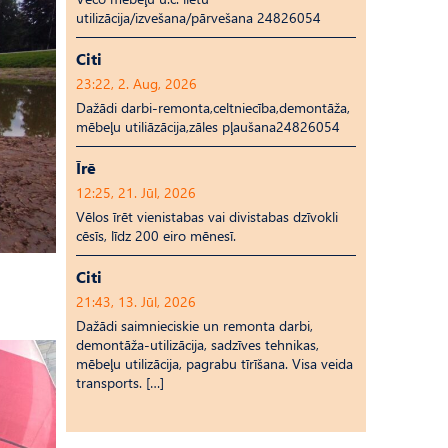
utilizācija/izvešana/pārvešana 24826054
Citi
23:22, 2. Aug, 2026
Dažādi darbi-remonta,celtniecība,demontāža,
mēbeļu utiliāzācija,zāles pļaušana24826054
Īrē
12:25, 21. Jūl, 2026
Vēlos īrēt vienistabas vai divistabas dzīvokli
cēsīs, līdz 200 eiro mēnesī.
Citi
21:43, 13. Jūl, 2026
Dažādi saimnieciskie un remonta darbi,
demontāža-utilizācija, sadzīves tehnikas,
mēbeļu utilizācija, pagrabu tīrīšana. Visa veida
transports. […]