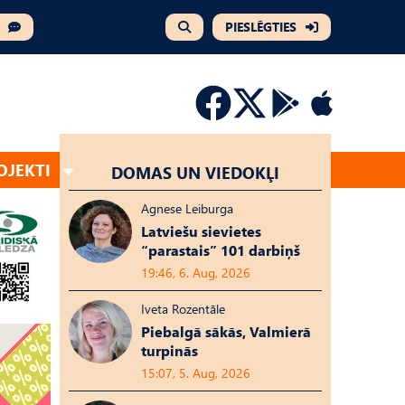
PIESLĒGTIES
OJEKTI
DOMAS UN VIEDOKĻI
Agnese Leiburga
Latviešu sievietes
“parastais” 101 darbiņš
19:46, 6. Aug, 2026
Iveta Rozentāle
Piebalgā sākās, Valmierā
turpinās
15:07, 5. Aug, 2026