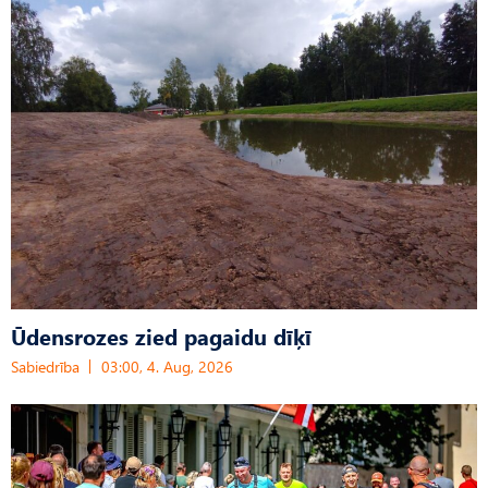
Ūdensrozes zied pagaidu dīķī
Sabiedrība
03:00, 4. Aug, 2026