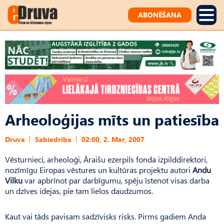
ABONĒŠANA
Arheoloģijas mīts un patiesība
Druva
Sabiedrība
02:00, 2. Mar, 2007
Vēsturnieci, arheoloģi, Āraišu ezerpils fonda izpilddirektori,
nozīmīgu Eiropas vēstures un kultūras projektu autori
Andu
Vilku
var apbrīnot par darbīgumu, spēju īstenot visas darba
un dzīves idejas, pie tam lielos daudzumos.
Kaut vai tāds pavisam sadzīvisks risks. Pirms gadiem Anda