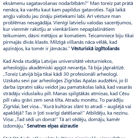
eksāmenu sagatavošanas nodarbībām?” Man toreiz pat prātā
nenāca, ka varētu kaut kam papildus gatavoties. Tajā laikā
angļu valodu jau zināju pietiekami labi. Arī vēsture man
problēmas nesagādāja. Vienīgi latviešu valodas sacerējumos,
kur vienmēr rakstīju ar vienkāršiem nepaplašinātiem
teikumiem, dāsni mētājos ar komatiem. Teicamniece biju tikai
pirmajās divās klasēs. Milzīgā vilšanās nāca vēlāk, kad
apzinājos, ka tomēr ir jāmācās.”
Vēsturiskā izglītošanās
Kad Anda studēja Latvijas universitātē vēsturniekos,
arheoloģiju akadēmiski apgūt nevarēja. Tā bija jāpraktizē.
„Toreiz Latvijā bija tikai kādi 30 profesionāli arheologi.
Uzskatu sevi par arheoloģes Zigrīdas Apalas audzēkni, jo šī
darba izpratni sāku veidot jau pamatskolas laikā, kad vasarās
strādāju viduslaiku pilī. Manas spilgtākās atmiņas, kad Cēsu
pilī raku grāvi zem senā tilta. Atradu monētu. To parādīju
Zigrīdai, bet viņa…”Kurā kultūras slānī to atradi – augšējā vai
apakšējā? Tas ir ļoti svarīgi datēšanai!” Atbildēju, ka nezinu.
Viņa: „Tad sēdi un domā!” Tā arī sēdēju, domāju, kamēr
izdomāju.”
Senatnes elpas aizrautie