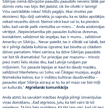
Sibīrijas ciemā dzīvojošie paaudžu paaudzēs neviens tālāk par
dzimto vietu nav bijis. Bet jāatzīst, cik šie cilvēki ir laimīgi!
Viņu sastrādātās rokas! Mūžs pagājis, tikai cīnoties par
eksistenci. Biju dziļi satriekta, jo sapratu, ka es tādos apstākļos
nekad nevarētu dzīvot. Ņemot vērā kaut vai to, ka pienācis
laiks, kad vairāk patīk vientulība un miers…” Anda aizdomājas
vērtējot. „Nepieciešamība pēc pasaules kultūras dvesmas,
kontaktiem, salīdzinot tās iespējas, kas ir mums… salīdzinot
Ameriku un Sibīriju… Nevar pateikt, tas ir sliktāk vai labāk, bet
tā ir pilnīgi dažāda kultūras izpratne, kas būvēta uz citādiem
dzīves pamatiem. Mani satrieca, ka dzīve Sibīrijas paaudzēs
var būt tik dramatiska! Tur priecājas par mazumu – trīsreiz
pieci metri lielu skolas ēku, kad Latvijā runājam par
miljoniem. Tur pasaule lepojas ar kaut ko daudz mazāku,
salīdzinot Manhetenu un Soho, vai Čikāgas muzejus, augšā
Ņūmeksika kalnos, kur ir indiāņu kultūras daudzveidība –
pasaules elpa! Sibīrija aizrauj ar to, ka arī mazs var būt mīļš
un kulturāls.”
Atgriešanās komunikācija
Anda atzīst, ka savukārt mācības Anglijā pilnīgi izmainījušas
viņas domāšanu. „Kad atgriezos, jutu, ka šeit vairs tā īsti
neiederos. Tā bija liela problēma. Kā tikt tam pāri, kad citi tevi