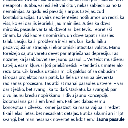
nesaprot? Būtībā, vai esi šeit vai citur, nekas sabiedrībā no tā
nemainījās. Ja gadu esi pavadījis ārpus Latvijas, zūd
kontaksituācijas. Tu vairs neorientējies notikumos un redzi, ka
viss, ko esi darījis iepriekš, jau mainījies. Jūties kā dzīvs
mironis, pasaule var tālāk dzīvot arī bez tevis. Teorētiski
zinām, ka visi kādreiz nomirsim, un dzīve tāpat risināsies
tālāk. Lasīju, ka šī problēma ir visiem, kuri kādu laiku
padzīvojuši un strādājuši ekonomiski attīstītās valstīs. Manu
toreizējo sajūtu varētu dēvēt par atgriešanās depresiju. Tas
nozīmē, ka jāsāk būvēt sev jaunu pasauli… Vērtējot mūsdienu
Latviju, esam kļuvuši ļoti priekšmetiski – tendēti uz materiālo
rezultātu. Cik krēslus uztaisīsim, cik galdus ofisā dabūsim?
Eiropas projektos man patīk, ka liela uzmanība pievērsta
radīšanas procesam. Tas atbilst manai pasaules uztverei – vari
darīt jebko, bet svarīgi, kā to dari. Uzskatu, ka svarīgāk par
divu jaunu krēslu nopirkšanu ir divu jaunu koncepciju
izdomāšana par šiem krēsliem. Pati pēc dabas esmu
konceptuāls cilvēks. Tomēr jāatzīst, ka mana vājība ir redzēt
tikai lielās lietas, bet nesaskatīt detaļas. Būtībā sīkumi arī ir ļoti
svarīgi, bet man nesanāk novērtēties līdz tiem.”
Jaunā pasaule