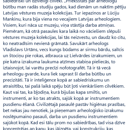
sabiedriski un dzīvelīgi cilvēki. „Priekšstats par arheologu
būtību man radās studiju gados, kad dienām un naktīm pētīju
Latvijas vēstures muzeja kolekcijas. Tur iepazinos ar Lūciju
Mankinu, kura bija viena no vecajiem Latvijas arheologiem.
Visiem, kuri nāca uz muzeju, viņa stāstīja darba atmiņas.
Piemēram, kā otrā pasaules kara laikā no vāciešiem slēpuši
vēstures muzeja kolekcijas, lai tās neizvestu, un daudz ko citu,
ko neatradīsim nevienā grāmatā. Savukārt arheologs
Vladislavs Urtāns, vecs kungs būdams ar sirmu bārdu, salīcis
un štociņu pie rokas, atbrauca uz Lielvārdes izrakumiem, un
pie katra izrakuma laukuma atzīmes stabiņa pieliecās, to
iztaisnojot, lai varētu precīzi nofotografēt. Tā ir tā vecā
arheologu gvarde, kura liek saprast šī darba būtību un
precizitāti. Tā ir inteliģence kopā ar sabiedriskumu un
atraisītību, tai pašā laikā spēju būt ļoti vienkāršiem cilvēkiem.
Kaut vai tas, ka bļodiņa, kurā bijušas kapa smiltis, un
instrumenti, ar ko tas atrakts, sajūk kopā ar instrumentiem
pusdienu ēšanā. Civilizētajā pasaulē pastāv higiēnas prasības,
bet nekas jau nenotiek, ja pieņemam arheoloģisko izrakumu
noslēpumaino pasauli, darba un pusdienu instrumentiem
sajūkot kopā. Kad esi tālu prom no sabiedrības, tad visa dzīve
koncentrējas ap kapu, kas jāizpēta, vai konstrukciju, kas