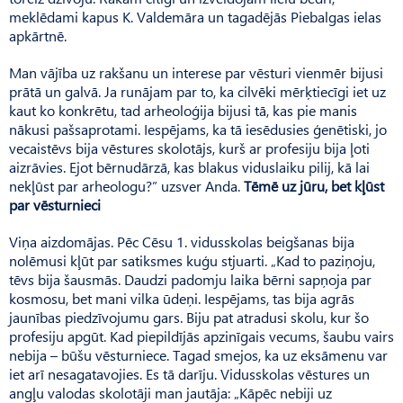
meklēdami kapus K. Valdemāra un tagadējās Piebalgas ielas
apkārtnē.
Man vājība uz rakšanu un interese par vēsturi vienmēr bijusi
prātā un galvā. Ja runājam par to, ka cilvēki mērķtiecīgi iet uz
kaut ko konkrētu, tad arheoloģija bijusi tā, kas pie manis
nākusi pašsaprotami. Iespējams, ka tā iesēdusies ģenētiski, jo
vecaistēvs bija vēstures skolotājs, kurš ar profesiju bija ļoti
aizrāvies. Ejot bērnudārzā, kas blakus viduslaiku pilij, kā lai
nekļūst par arheologu?” uzsver Anda.
Tēmē uz jūru, bet kļūst
par vēsturnieci
Viņa aizdomājas. Pēc Cēsu 1. vidusskolas beigšanas bija
nolēmusi kļūt par satiksmes kuģu stjuarti. „Kad to paziņoju,
tēvs bija šausmās. Daudzi padomju laika bērni sapņoja par
kosmosu, bet mani vilka ūdeņi. Iespējams, tas bija agrās
jaunības piedzīvojumu gars. Biju pat atradusi skolu, kur šo
profesiju apgūt. Kad piepildījās apzinīgais vecums, šaubu vairs
nebija – būšu vēsturniece. Tagad smejos, ka uz eksāmenu var
iet arī nesagatavojies. Es tā darīju. Vidusskolas vēstures un
angļu valodas skolotāji man jautāja: „Kāpēc nebiji uz