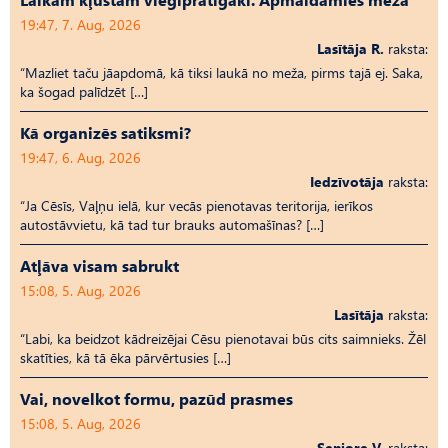
19:47, 7. Aug, 2026
Lasītāja R.
raksta:
“Mazliet taču jāapdomā, kā tiksi laukā no meža, pirms tajā ej. Saka,
ka šogad palīdzēt […]
Kā organizēs satiksmi?
19:47, 6. Aug, 2026
Iedzīvotāja
raksta:
“Ja Cēsīs, Vaļņu ielā, kur vecās pienotavas teritorija, ierīkos
autostāvvietu, kā tad tur brauks automašīnas? […]
Atļāva visam sabrukt
15:08, 5. Aug, 2026
Lasītāja
raksta:
“Labi, ka beidzot kādreizējai Cēsu pienotavai būs cits saimnieks. Žēl
skatīties, kā tā ēka pārvērtusies […]
Vai, novelkot formu, pazūd prasmes
15:08, 5. Aug, 2026
Seniore V.
raksta: