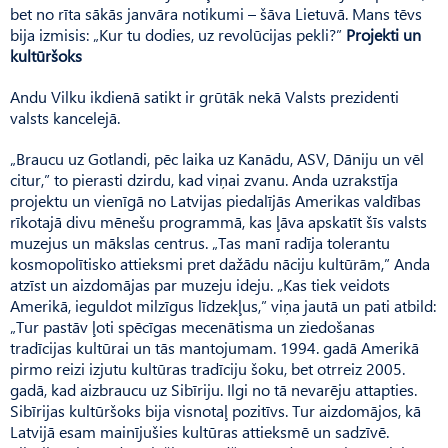
bet no rīta sākās janvāra notikumi – šāva Lietuvā. Mans tēvs
bija izmisis: „Kur tu dodies, uz revolūcijas pekli?”
Projekti un
kultūršoks
Andu Vilku ikdienā satikt ir grūtāk nekā Valsts prezidenti
valsts kancelejā.
„Braucu uz Gotlandi, pēc laika uz Kanādu, ASV, Dāniju un vēl
citur,” to pierasti dzirdu, kad viņai zvanu. Anda uzrakstīja
projektu un vienīgā no Latvijas piedalījās Amerikas valdības
rīkotajā divu mēnešu programmā, kas ļāva apskatīt šīs valsts
muzejus un mākslas centrus. „Tas manī radīja tolerantu
kosmopolītisko attieksmi pret dažādu nāciju kultūrām,” Anda
atzīst un aizdomājas par muzeju ideju. „Kas tiek veidots
Amerikā, ieguldot milzīgus līdzekļus,” viņa jautā un pati atbild:
„Tur pastāv ļoti spēcīgas mecenātisma un ziedošanas
tradīcijas kultūrai un tās mantojumam. 1994. gadā Amerikā
pirmo reizi izjutu kultūras tradīciju šoku, bet otrreiz 2005.
gadā, kad aizbraucu uz Sibīriju. Ilgi no tā nevarēju attapties.
Sibīrijas kultūršoks bija visnotaļ pozitīvs. Tur aizdomājos, kā
Latvijā esam mainījušies kultūras attieksmē un sadzīvē.