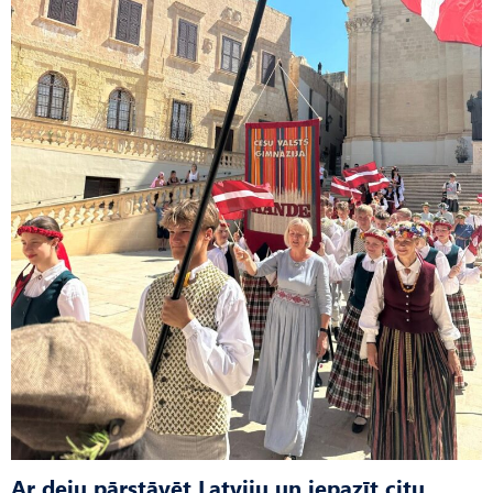
Ar deju pārstāvēt Latviju un iepazīt citu