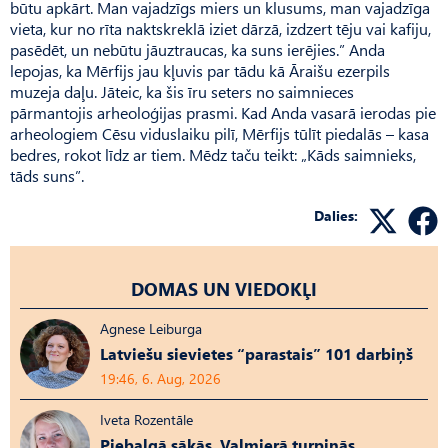
būtu apkārt. Man vajadzīgs miers un klusums, man vajadzīga
vieta, kur no rīta naktskreklā iziet dārzā, izdzert tēju vai kafiju,
pasēdēt, un nebūtu jāuztraucas, ka suns ierējies.” Anda
lepojas, ka Mērfijs jau kļuvis par tādu kā Āraišu ezerpils
muzeja daļu. Jāteic, ka šis īru seters no saimnieces
pārmantojis arheoloģijas prasmi. Kad Anda vasarā ierodas pie
arheologiem Cēsu viduslaiku pilī, Mērfijs tūlīt piedalās – kasa
bedres, rokot līdz ar tiem. Mēdz taču teikt: „Kāds saimnieks,
tāds suns”.
Dalies:
DOMAS UN VIEDOKĻI
Agnese Leiburga
Latviešu sievietes “parastais” 101 darbiņš
19:46, 6. Aug, 2026
Iveta Rozentāle
Piebalgā sākās, Valmierā turpinās