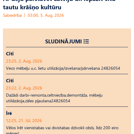
tautu krāšņo kultūru
Sabiedrība
03:00, 5. Aug, 2026
SLUDINĀJUMI
Citi
23:25, 2. Aug, 2026
Veco mēbeļu u.c. lietu utilizācija/izvešana/pārvešana 24826054
Citi
23:22, 2. Aug, 2026
Dažādi darbi-remonta,celtniecība,demontāža, mēbeļu
utiliāzācija,zāles pļaušana24826054
Īrē
12:25, 21. Jūl, 2026
Vēlos īrēt vienistabas vai divistabas dzīvokli cēsīs, līdz 200 eiro
mēnesī.