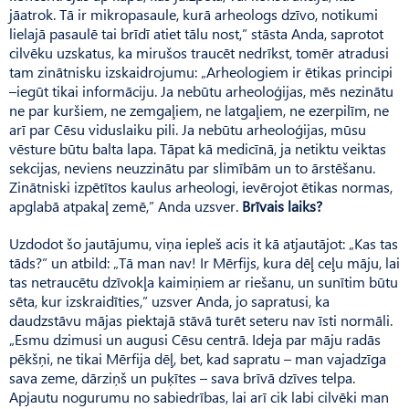
jāatrok. Tā ir mikropasaule, kurā arheologs dzīvo, notikumi
lielajā pasaulē tai brīdī atiet tālu nost,” stāsta Anda, saprotot
cilvēku uzskatus, ka mirušos traucēt nedrīkst, tomēr atradusi
tam zinātnisku izskaidrojumu: „Arheologiem ir ētikas principi
–iegūt tikai informāciju. Ja nebūtu arheoloģijas, mēs nezinātu
ne par kuršiem, ne zemgaļiem, ne latgaļiem, ne ezerpilīm, ne
arī par Cēsu viduslaiku pili. Ja nebūtu arheoloģijas, mūsu
vēsture būtu balta lapa. Tāpat kā medicīnā, ja netiktu veiktas
sekcijas, neviens neuzzinātu par slimībām un to ārstēšanu.
Zinātniski izpētītos kaulus arheologi, ievērojot ētikas normas,
apglabā atpakaļ zemē,” Anda uzsver.
Brīvais laiks?
Uzdodot šo jautājumu, viņa iepleš acis it kā atjautājot: „Kas tas
tāds?” un atbild: „Tā man nav! Ir Mērfijs, kura dēļ ceļu māju, lai
tas netraucētu dzīvokļa kaimiņiem ar riešanu, un sunītim būtu
sēta, kur izskraidīties,” uzsver Anda, jo sapratusi, ka
daudzstāvu mājas piektajā stāvā turēt seteru nav īsti normāli.
„Esmu dzimusi un augusi Cēsu centrā. Ideja par māju radās
pēkšņi, ne tikai Mērfija dēļ, bet, kad sapratu – man vajadzīga
sava zeme, dārziņš un puķītes – sava brīvā dzīves telpa.
Apjautu nogurumu no sabiedrības, lai arī cik labi cilvēki man