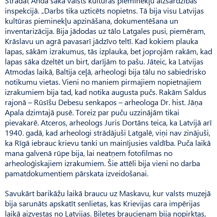
Strādāt Anda sāka valsts kultūras pieminekļu aizsardzības
inspekcijā. „Darbs tika uzticēts nopietns. Tā bija visu Latvijas
kultūras pieminekļu apzināšana, dokumentēšana un
inventarizācija. Bija jādodas uz tālo Latgales pusi, piemēram,
Krāslavu un agrā pavasarī jādzīvo teltī. Kad kokiem plauka
lapas, sākām izrakumus, tās izplauka, bet joprojām rakām, kad
lapas sāka dzeltēt un birt, darījām to pašu. Jāteic, ka Latvijas
Atmodas laikā, Baltija ceļā, arheologi bija tālu no sabiedrisko
notikumu vietas. Vieni no maniem pirmajiem nopietnajiem
izrakumiem bija tad, kad notika augusta pučs. Rakām Saldus
rajonā – Rūsīšu Debesu senkapos – arheologa Dr. hist. Jāņa
Apala dzimtajā pusē. Toreiz par puču uzzinājām tikai
pievakarē. Atceros, arheologs Juris Dortāns teica, ka Latvijā arī
1940. gadā, kad arheologi strādājuši Latgalē, viņi nav zinājuši,
ka Rīgā iebrauc krievu tanki un mainījusies valdība. Puča laikā
mana galvenā rūpe bija, lai neatņem fotofilmas no
arheoloģiskajiem izrakumiem. Šie attēli bija vieni no darba
pamatdokumentiem pārskata izveidošanai.
Savukārt barikāžu laikā braucu uz Maskavu, kur valsts muzejā
bija sarunāts apskatīt senlietas, kas Krievijas cara impērijas
laikā aizvestas no Latvijas. Biļetes braucienam bija nopirktas,