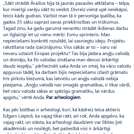
„Sākt strādāt Āraišos bija tā jaunās pasaules atklāšana – telpa,
kur mierīgi varēju sākt to veidot. Divreiz vienā upē neiekāpsi,
teicis kāds gudrais. Varbūt man tā ir personīga īpašība, ka
gados 35 sāku saprast savas priekšrocības un trūkumus.
Tagad zinu, ka gadu garumā nevarētu strādāt ikdienas darbu
un ilglaicīgi iet uz vienu mērķi. Esmu sprinteris. Man
nepieciešami konkrēti rezultāti, lai sasniegtu ideju. Projektu
rakstīšana rada izaicinājumu. Viss sākās ar to – varu vai
nevaru uztaisīt Eiropas projektu? Tas bija jādara angļu valodā,
un domāju, ka šīs valodas zināšana man devusi ārkārtīgi
daudz iespēju,” pārliecināti saka Anda un smej, ka vācu valodu
apguvusi tādēļ, ka darbam bijis nepieciešams izlasīt grāmatu
trīs pirkstu biezumā, kas latviešu un angļu valodā nebija
pieejama. „Angļu valodā nav smagās gramatikas, ir tikai vārdi,
bet vācu valoda sākas ar spēcīgu gramatiku, lai vārdus
apgūtu,” vērtē Anda.
Par arheologiem
Kas pēc būtības ir arheologi, kuri, kā kādreiz teica aktieris
Edgars Liepiņš, ka vajag tikai rakt, arī rok. Anda apgalvo, ka
vajag rakt, un stāsta, ka arheologi daudziem var likties ļoti
akadēmiski un noslēgti, bet patiesībā viņi ir ārkārtīgi