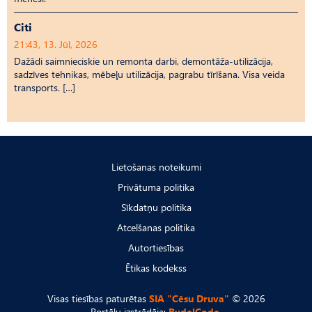
Citi
21:43, 13. Jūl, 2026
Dažādi saimnieciskie un remonta darbi, demontāža-utilizācija,
sadzīves tehnikas, mēbeļu utilizācija, pagrabu tīrīšana. Visa veida
transports. […]
Lietošanas noteikumi
Privātuma politika
Sīkdatņu politika
Atcelšanas politika
Autortiesības
Ētikas kodekss
Visas tiesības paturētas
SIA "Cēsu Druva"
© 2026
Portālu izstrādāja:
RydelCode.