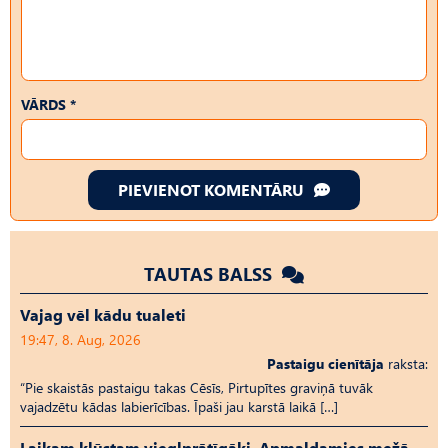
VĀRDS *
PIEVIENOT KOMENTĀRU
TAUTAS BALSS
Vajag vēl kādu tualeti
19:47, 8. Aug, 2026
Pastaigu cienītāja
raksta:
“Pie skaistās pastaigu takas Cēsīs, Pirtupītes graviņā tuvāk
vajadzētu kādas labierīcības. Īpaši jau karstā laikā […]
Laikam kļūstam vieglprātīgāki. Apmaldamies mežā