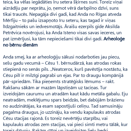
teica, ka vēlas iegādāties īru setera šķirnes suni. Toreiz viņai
aizrādīju par neprātu, jo, ņemot vērā darbpilno dzīvi, suns
tikai traucēs. Nepagāja divi gadi, kad Anda no Rīgas atveda
Mērfiju – to pašu izsapņoto īru seteru, kas tagad ir viņas
līdzgaitnieks un iedvesmotājs. Āraišu ezerpils gide Aksilda
Petrēvica novērojusi, ka Anda īsteno visas savas ieceres, un
pat izmērījusi, ka tām nepieciešami tikai divi gadi.
Arheoloģe
no bērnu dienām
Anda smej, ka ar arheoloģiju sākusi nodarboties jau piecu,
sešu gadu vecumā – Cēsu 1. bērnudārzā, kas atrodas rokas
stiepienā no senās pils. „Neatceros, kurš pavēstīja nostāstu, ka
Cēsu pilī ir milzīgi pagrabi un ejas. Par to draugu kompānijā
pār-spriedām. Tika pieņemts stratēģisks lēmums – rakt.
Rakšanu sākām ar mazām lāpstiņām uz taciņas. Tur
izveidojām caurumu un atradām kaut kādu metāla gabalu. Eju
neatradām, meklējumu spars beidzās, bet dabūjām brāzienu
no audzinātājas, ka esam sapostījuši celiņu. Tad samusināju
pagalma draugus, jo uzzināju, ka vendu kapulauks atrodas
Cēsu stacijas rajonā. Es toreiz nevērtēju starpību, vai
kapulauks atrodas zem stacijas, vai pieci simti metru tālāk, kur
toreiz dzīvoju. Rakām cītīgi un izveidojām lielu bedri,