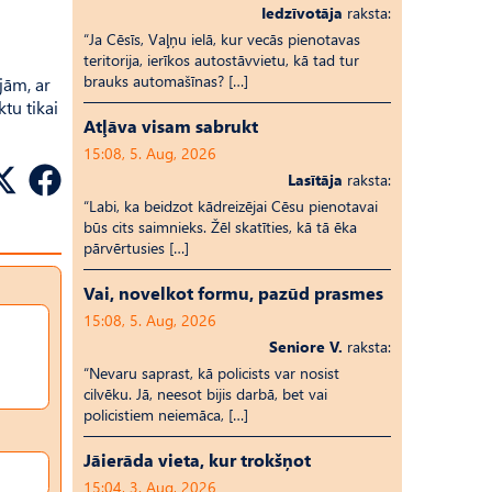
Iedzīvotāja
raksta:
“Ja Cēsīs, Vaļņu ielā, kur vecās pienotavas
teritorija, ierīkos autostāvvietu, kā tad tur
brauks automašīnas? […]
jām, ar
tu tikai
Atļāva visam sabrukt
15:08, 5. Aug, 2026
Lasītāja
raksta:
“Labi, ka beidzot kādreizējai Cēsu pienotavai
būs cits saimnieks. Žēl skatīties, kā tā ēka
pārvērtusies […]
Vai, novelkot formu, pazūd prasmes
15:08, 5. Aug, 2026
Seniore V.
raksta:
“Nevaru saprast, kā policists var nosist
cilvēku. Jā, neesot bijis darbā, bet vai
policistiem neiemāca, […]
Jāierāda vieta, kur trokšņot
15:04, 3. Aug, 2026