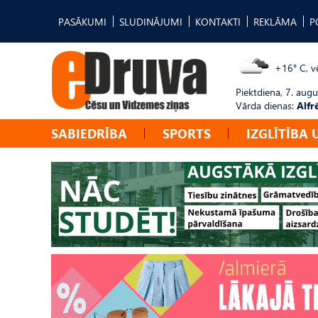
PASĀKUMI
SLUDINĀJUMI
KONTAKTI
REKLĀMA
P
+16° C, vē
Piektdiena, 7. augu
Vārda dienas:
Alfr
SABIEDRĪBA
SPORTS
IZGLĪTĪBA 