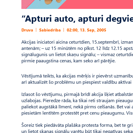
“Apturi auto, apturi degvie
Druva
Sabiedrība
02:00, 13. Sep, 2005
Akcijas iniciatori aicina ceturtdien, 15.septembrī, izm
antenām; – uz 15 minūtēm no plkst. 12 līdz 12.15 apstā
signālugunis un lietot skaņu signālu; – vismaz ceturtdien
pirmie paaugstina cenas, kam seko arī pārējie.
Vēstījumā teikts, ka akcijas mērķis ir pievērst uzmanī
arī aktualizēt šo problēmu un piespiest valdību aktīvai 
Izlasot šo vēstījumu, pirmajā brīdī akcija šķiet atbalstā
uzlabojas. Pieredze rāda, ka tikai reti straujam pieaugu
paliekot augstākā līmenī, nekā pirms celšanās. Bet vai ar
piesietām lentītēm protestēt pret cenu pieaugumu. Visma
Šoreiz tiek piedāvāta plašāka protesta forma, bet te gr
un lietot skaņas signālu varētu būt tikai negatīvas seka