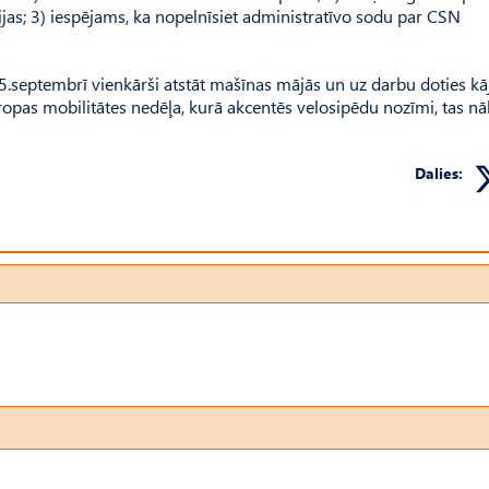
tuācijas; 3) iespējams, ka nopelnīsiet administratīvo sodu par CSN
 15.septembrī vienkārši atstāt mašīnas mājās un uz darbu doties kā
ropas mobilitātes nedēļa, kurā akcentēs velosipēdu nozīmi, tas nāk
Dalies: