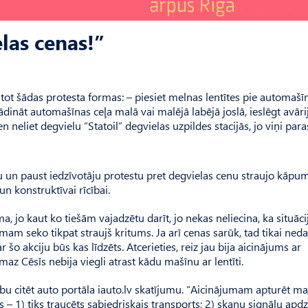
las cenas!”
antot šādas protesta formas: – piesiet melnas lentītes pie automašī
dināt automašīnas ceļa malā vai malējā labējā joslā, ieslēgt avāri
 neliet degvielu “Statoil” degvielas uzpildes stacijās, jo viņi para
bu un paust iedzīvotāju protestu pret degvielas cenu straujo kāpu
un konstruktīvai rīcībai.
ma, jo kaut ko tiešām vajadzētu darīt, jo nekas neliecina, ka situāci
mam seko tikpat straujš kritums. Ja arī cenas sarūk, tad tikai ned
 šo akciju būs kas līdzēts. Atcerieties, reiz jau bija aicinājums ar
z Cēsīs nebija viegli atrast kādu mašīnu ar lentīti.
ibu citēt auto portāla iauto.lv skatījumu. “Aicinājumam apturēt m
s – 1) tiks traucēts sabiedriskais transports; 2) skaņu signālu apd