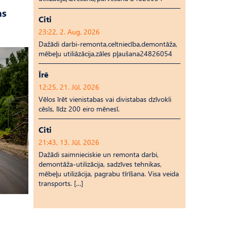
as
Citi
23:22, 2. Aug, 2026
Dažādi darbi-remonta,celtniecība,demontāža,
mēbeļu utiliāzācija,zāles pļaušana24826054
Īrē
12:25, 21. Jūl, 2026
Vēlos īrēt vienistabas vai divistabas dzīvokli
cēsīs, līdz 200 eiro mēnesī.
Citi
21:43, 13. Jūl, 2026
Dažādi saimnieciskie un remonta darbi,
demontāža-utilizācija, sadzīves tehnikas,
mēbeļu utilizācija, pagrabu tīrīšana. Visa veida
transports. […]