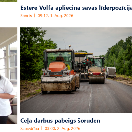
Estere Volfa apliecina savas līderpozīcij
Sports
09:12, 1. Aug, 2026
Ceļa darbus pabeigs šoruden
Sabiedrība
03:00, 2. Aug, 2026