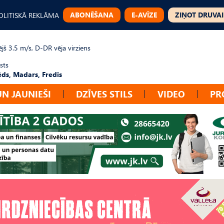
ABONĒŠANA
E-AVĪZE
ZIŅOT DRUVAI
OLITISKĀ REKLĀMA
jš 3.5 m/s, D-DR vēja virziens
sts
ēds, Madars, Fredis
UN JAUNIEŠI
DZĪVES STILS
VIDEO
PR