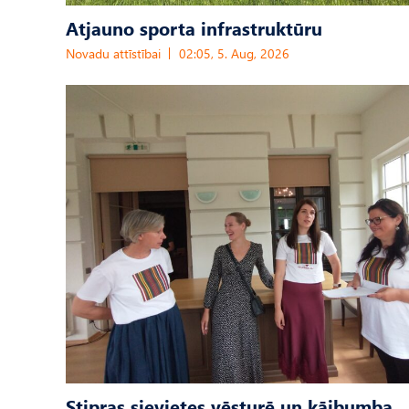
Atjauno sporta infrastruktūru
Novadu attīstībai
02:05, 5. Aug, 2026
Stipras sievietes vēsturē un kājbumba