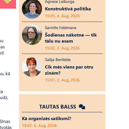
Agnese Leiburga
Konstruktīvā politika
15:05, 4. Aug, 2026
Sarmīte Feldmane
Šodienas nākotne — tik
nu
tālu nu esam
jas
15:02, 3. Aug, 2026
sti
Sallija Benfelde
Cik mēs viens par otru
zinām?
mu, kā
15:01, 2. Aug, 2026
ja
audz,
TAUTAS BALSS
Kā organizēs satiksmi?
ašīnas
19:47, 6. Aug, 2026
zīvotās