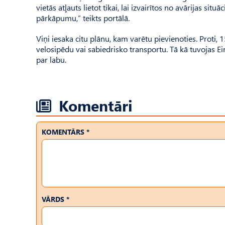
vietās atļauts lietot tikai, lai izvairītos no avārijas si
pārkāpumu,” teikts portālā.
Viņi iesaka citu plānu, kam varētu pievienoties. Proti,
velosipēdu vai sabiedrisko transportu. Tā kā tuvojas Ei
par labu.
Komentāri
KOMENTĀRS *
VĀRDS *