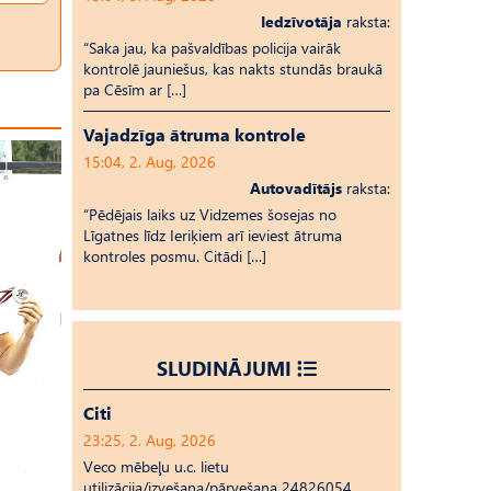
Iedzīvotāja
raksta:
“Saka jau, ka pašvaldības policija vairāk
kontrolē jauniešus, kas nakts stundās braukā
pa Cēsīm ar […]
Vajadzīga ātruma kontrole
15:04, 2. Aug, 2026
Autovadītājs
raksta:
“Pēdējais laiks uz Vid­ze­mes šosejas no
Līgatnes līdz Ieriķiem arī ieviest ātruma
kontroles posmu. Citādi […]
SLUDINĀJUMI
Citi
23:25, 2. Aug, 2026
Veco mēbeļu u.c. lietu
utilizācija/izvešana/pārvešana 24826054