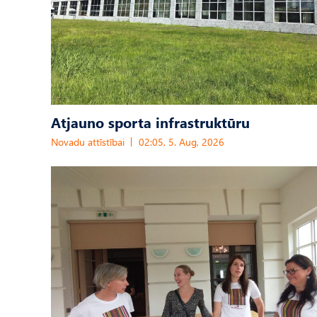
Atjauno sporta infrastruktūru
Novadu attīstībai
02:05, 5. Aug, 2026