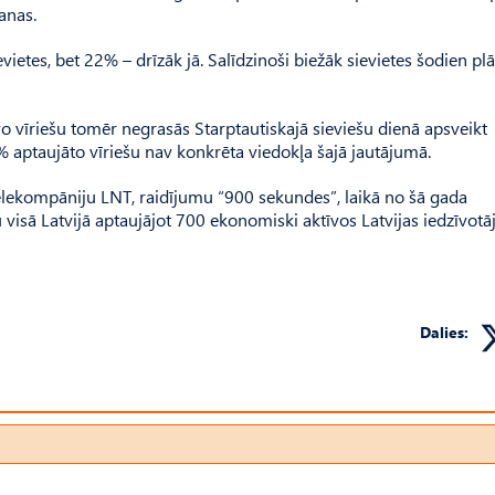
vanas.
ietes, bet 22% – drīzāk jā. Salīdzinoši biežāk sievietes šodien pl
o vīriešu tomēr negrasās Starptautiskajā sieviešu dienā apsveikt
2% aptaujāto vīriešu nav konkrēta viedokļa šajā jautājumā.
elekompāniju LNT, raidījumu “900 sekundes”, laikā no šā gada
u visā Latvijā aptaujājot 700 ekonomiski aktīvos Latvijas iedzīvotā
Dalies: