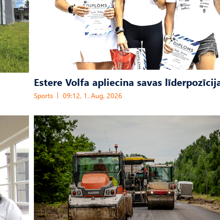
Estere Volfa apliecina savas līderpozīcij
Sports
09:12, 1. Aug, 2026