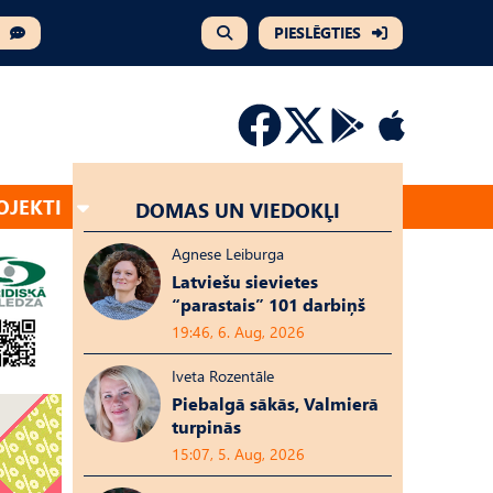
PIESLĒGTIES
OJEKTI
DOMAS UN VIEDOKĻI
Agnese Leiburga
Latviešu sievietes
“parastais” 101 darbiņš
19:46, 6. Aug, 2026
Iveta Rozentāle
Piebalgā sākās, Valmierā
turpinās
15:07, 5. Aug, 2026