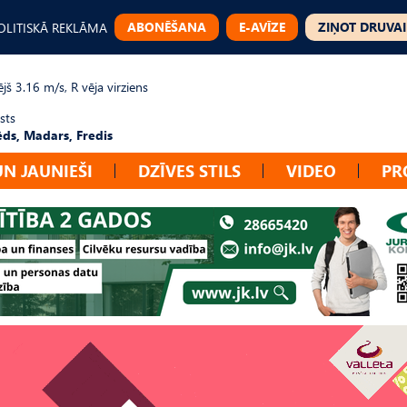
ABONĒŠANA
E-AVĪZE
ZIŅOT DRUVAI
OLITISKĀ REKLĀMA
jš 3.16 m/s, R vēja virziens
sts
ēds, Madars, Fredis
UN JAUNIEŠI
DZĪVES STILS
VIDEO
PR