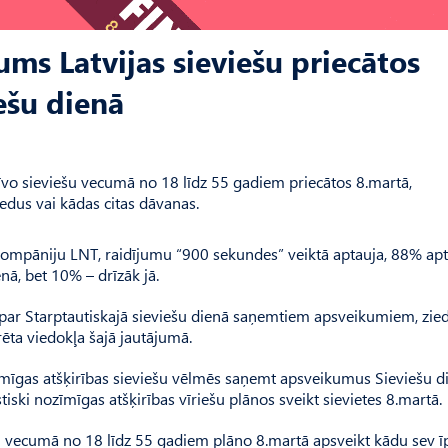
ums Latvijas sieviešu priecātos
ešu dienā
īvo sieviešu vecumā no 18 līdz 55 gadiem priecātos 8.martā,
edus vai kādas citas dāvanas.
ekompāniju LNT, raidījumu “900 sekundes” veiktā aptauja, 88% ap
nā, bet 10% – drīzāk jā.
s par Starptautiskajā sieviešu dienā saņemtiem apsveikumiem, zie
ēta viedokļa šajā jautājumā.
zīmīgas atšķirības sieviešu vēlmēs saņemt apsveikumus Sieviešu d
ski nozīmīgas atšķirības vīriešu plānos sveikt sievietes 8.martā.
šu vecumā no 18 līdz 55 gadiem plāno 8.martā apsveikt kādu sev ī