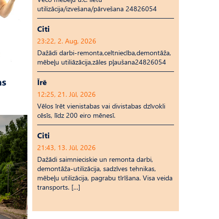
utilizācija/izvešana/pārvešana 24826054
Citi
23:22, 2. Aug, 2026
Dažādi darbi-remonta,celtniecība,demontāža,
mēbeļu utiliāzācija,zāles pļaušana24826054
as
Īrē
12:25, 21. Jūl, 2026
Vēlos īrēt vienistabas vai divistabas dzīvokli
cēsīs, līdz 200 eiro mēnesī.
Citi
21:43, 13. Jūl, 2026
Dažādi saimnieciskie un remonta darbi,
demontāža-utilizācija, sadzīves tehnikas,
mēbeļu utilizācija, pagrabu tīrīšana. Visa veida
transports. […]