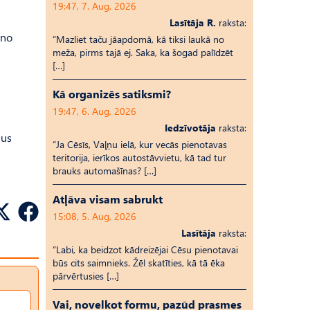
19:47, 7. Aug, 2026
Lasītāja R.
raksta:
āno
“Mazliet taču jāapdomā, kā tiksi laukā no
meža, pirms tajā ej. Saka, ka šogad palīdzēt
[…]
Kā organizēs satiksmi?
19:47, 6. Aug, 2026
Iedzīvotāja
raksta:
jus
“Ja Cēsīs, Vaļņu ielā, kur vecās pienotavas
teritorija, ierīkos autostāvvietu, kā tad tur
brauks automašīnas? […]
Atļāva visam sabrukt
15:08, 5. Aug, 2026
Lasītāja
raksta:
“Labi, ka beidzot kādreizējai Cēsu pienotavai
būs cits saimnieks. Žēl skatīties, kā tā ēka
pārvērtusies […]
Vai, novelkot formu, pazūd prasmes