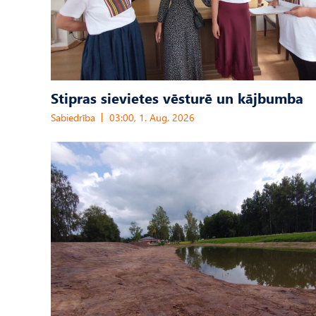
Stipras sievietes vēsturē un kājbumba
Sabiedrība
03:00, 1. Aug, 2026