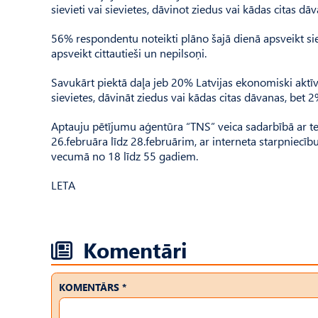
sievieti vai sievietes, dāvinot ziedus vai kādas citas dā
56% respondentu noteikti plāno šajā dienā apsveikt siev
apsveikt cittautieši un nepilsoņi.
Savukārt piektā daļa jeb 20% Latvijas ekonomiski aktīv
sievietes, dāvināt ziedus vai kādas citas dāvanas, bet 
Aptauju pētījumu aģentūra “TNS” veica sadarbībā ar t
26.februāra līdz 28.februārim, ar interneta starpniecīb
vecumā no 18 līdz 55 gadiem.
LETA
Komentāri
KOMENTĀRS *