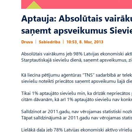
Aptauja: Absolūtais vairāk
saņemt apsveikumus Sievi
Druva
Sabiedrība
10:53, 8. Mar, 2013
Absolūtais vairākums jeb 98% Latvijas ekonomiski akt
Starptautiskajā sieviešu dienā, saņemt apsveikumus, zi
Kā liecina pētījumu aģentūras “TNS” sadarbībā ar tel
sieviešu noteikti priecātos saņemt apsveikumu šajā die
Tikai 1% aptaujāto sieviešu min, ka drīzāk nepriecāto
citām dāvanām, kā arī 1% aptaujāto sieviešu nav konkr
Salīdzinot ar 2011.gadu, nav vērojamas statistiski no
Tāpat salīdzinājumā ar 2011.gadu nav vērojamas statisti
Lielākā daļa jeb 78% Latvijas ekonomiski aktīvo vīrie