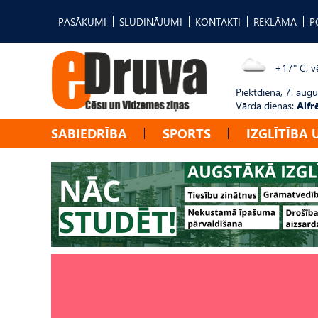
PASĀKUMI
SLUDINĀJUMI
KONTAKTI
REKLĀMA
P
+17° C, vē
Piektdiena, 7. augu
Vārda dienas:
Alfr
SABIEDRĪBA
SPORTS
IZGLĪTĪBA 