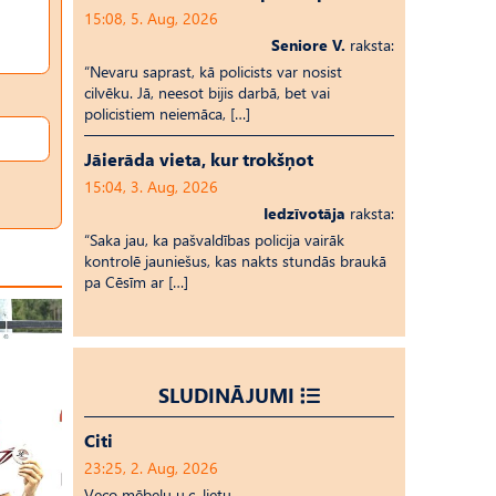
15:08, 5. Aug, 2026
Seniore V.
raksta:
“Nevaru saprast, kā policists var nosist
cilvēku. Jā, neesot bijis darbā, bet vai
policistiem neiemāca, […]
Jāierāda vieta, kur trokšņot
15:04, 3. Aug, 2026
Iedzīvotāja
raksta:
“Saka jau, ka pašvaldības policija vairāk
kontrolē jauniešus, kas nakts stundās braukā
pa Cēsīm ar […]
SLUDINĀJUMI
Citi
23:25, 2. Aug, 2026
Veco mēbeļu u.c. lietu