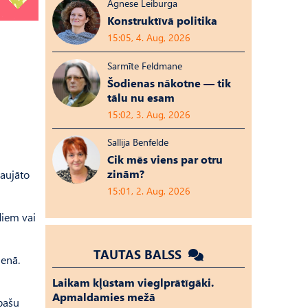
Agnese Leiburga
Konstruktīvā politika
15:05, 4. Aug, 2026
Sarmīte Feldmane
Šodienas nākotne — tik
tālu nu esam
15:02, 3. Aug, 2026
Sallija Benfelde
Cik mēs viens par otru
zinām?
taujāto
15:01, 2. Aug, 2026
diem vai
TAUTAS BALSS
ienā.
Laikam kļūstam vieglprātīgāki.
Apmaldamies mežā
pašu