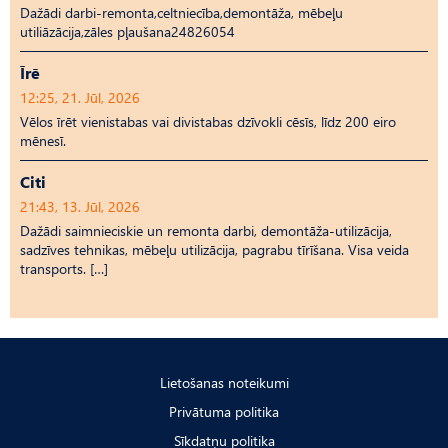
Dažādi darbi-remonta,celtniecība,demontāža, mēbeļu
utiliāzācija,zāles pļaušana24826054
Īrē
12:25, 21. Jūl, 2026
Vēlos īrēt vienistabas vai divistabas dzīvokli cēsīs, līdz 200 eiro
mēnesī.
Citi
21:43, 13. Jūl, 2026
Dažādi saimnieciskie un remonta darbi, demontāža-utilizācija,
sadzīves tehnikas, mēbeļu utilizācija, pagrabu tīrīšana. Visa veida
transports. […]
Lietošanas noteikumi
Privātuma politika
Sīkdatņu politika