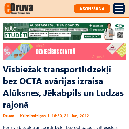
ABONĒŠANA
Visbiežāk transportlīdzekļi
bez OCTA avārijas izraisa
Alūksnes, Jēkabpils un Ludzas
rajonā
Druva
Kriminālziņas
16:20, 21. Jūn, 2012
Pērn visbiežāk transportlīdzekļi bez obligātās civiltiesiskās