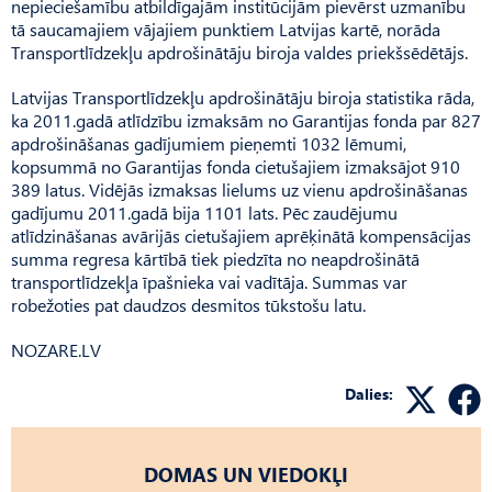
nepieciešamību atbildīgajām institūcijām pievērst uzmanību
tā saucamajiem vājajiem punktiem Latvijas kartē, norāda
Transportlīdzekļu apdrošinātāju biroja valdes priekšsēdētājs.
Latvijas Transportlīdzekļu apdrošinātāju biroja statistika rāda,
ka 2011.gadā atlīdzību izmaksām no Garantijas fonda par 827
apdrošināšanas gadījumiem pieņemti 1032 lēmumi,
kopsummā no Garantijas fonda cietušajiem izmaksājot 910
389 latus. Vidējās izmaksas lielums uz vienu apdrošināšanas
gadījumu 2011.gadā bija 1101 lats. Pēc zaudējumu
atlīdzināšanas avārijās cietušajiem aprēķinātā kompensācijas
summa regresa kārtībā tiek piedzīta no neapdrošinātā
transportlīdzekļa īpašnieka vai vadītāja. Summas var
robežoties pat daudzos desmitos tūkstošu latu.
NOZARE.LV
Dalies:
DOMAS UN VIEDOKĻI