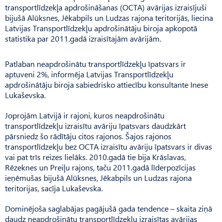
transportlīdzekļa apdrošināšanas (OCTA) avārijas izraisījuši
bijušā Alūksnes, Jēkabpils un Ludzas rajona teritorijās, liecina
Latvijas Transportlīdzekļu apdrošinātāju biroja apkopotā
statistika par 2011.gadā izraisītajām avārijām.
Patlaban neapdrošinātu transportlīdzekļu īpatsvars ir
aptuveni 2%, informēja Latvijas Transportlīdzekļu
apdrošinātāju biroja sabiedrisko attiecību konsultante Inese
Lukaševska.
Joprojām Latvijā ir rajoni, kuros neapdrošinātu
transportlīdzekļu izraisītu avāriju īpatsvars daudzkārt
pārsniedz šo rādītāju citos rajonos. Šajos rajonos
transportlīdzekļu bez OCTA izraisītu avāriju īpatsvars ir divas
vai pat trīs reizes lielāks. 2010.gadā tie bija Krāslavas,
Rēzeknes un Preiļu rajons, taču 2011.gadā līderpozīcijas
ieņēmušas bijušā Alūksnes, Jēkabpils un Ludzas rajona
teritorijas, sacīja Lukaševska.
Dominējoša saglabājas pagājušā gada tendence – skaita ziņā
daudz neapdrošinātu transportlīdzekļu izraisītas avārijas