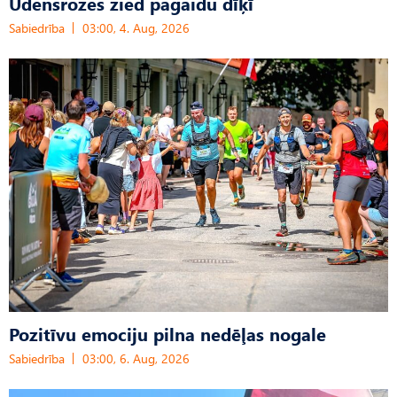
Ūdensrozes zied pagaidu dīķī
Sabiedrība
03:00, 4. Aug, 2026
Pozitīvu emociju pilna nedēļas nogale
Sabiedrība
03:00, 6. Aug, 2026