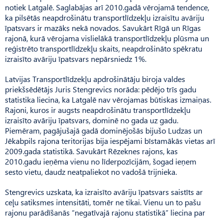
notiek Latgalē. Saglabājas arī 2010.gadā vērojamā tendence,
ka pilsētās neapdrošinātu transportlīdzekļu izraisītu avāriju
īpatsvars ir mazāks nekā novados. Savukārt Rīgā un Rīgas
rajonā, kurā vērojama vislielākā transportlīdzekļu plūsma un
reģistrēto transportlīdzekļu skaits, neapdrošināto spēkratu
izraisīto avāriju īpatsvars nepārsniedz 1%.
Latvijas Transportlīdzekļu apdrošinātāju biroja valdes
priekšsēdētājs Juris Stengrevics norāda: pēdējo trīs gadu
statistika liecina, ka Latgalē nav vērojamas būtiskas izmaiņas.
Rajoni, kuros ir augsts neapdrošinātu transportlīdzekļu
izraisīto avāriju īpatsvars, dominē no gada uz gadu.
Piemēram, pagājušajā gadā dominējošās bijušo Ludzas un
Jēkabpils rajona teritorijas bija iespējami bīstamākās vietas arī
2009.gada statistikā. Savukārt Rēzeknes rajons, kas
2010.gadu ieņēma vienu no līderpozīcijām, šogad ieņem
sesto vietu, daudz neatpaliekot no vadošā trijnieka.
Stengrevics uzskata, ka izraisīto avāriju īpatsvars saistīts ar
ceļu satiksmes intensitāti, tomēr ne tikai. Vienu un to pašu
rajonu parādīšanās “negatīvajā rajonu statistikā” liecina par