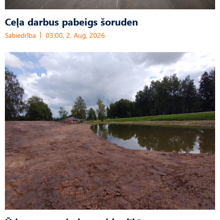
Ceļa darbus pabeigs šoruden
Sabiedrība
03:00, 2. Aug, 2026