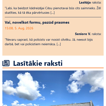
Lasītāja
raksta:
“Labi, ka beidzot kādreizējai Cēsu pienotavai būs cits saimnieks. Žēl
skatīties, kā tā ēka pārvērtusies […]
Vai, novelkot formu, pazūd prasmes
15:08, 5. Aug, 2026
Seniore V.
raksta:
“Nevaru saprast, kā policists var nosist cilvēku. Jā, neesot bijis
darbā, bet vai policistiem neiemāca, […]
Lasītākie raksti