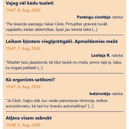
Vajag vēl kādu tualeti
19:47, 8. Aug, 2026
Pastaigu cienītāja
raksta:
“Pie skaistās pastaigu takas Cēsīs, Pirtupītes graviņā tuvāk
vajadzētu kādas labierīcības. Īpaši jau karstā laikā […]
Laikam kļūstam vieglprātīgāki. Apmaldamies mežā
19:47, 7. Aug, 2026
Lasītāja R.
raksta:
“Mazliet taču jāapdomā, kā tiksi laukā no meža, pirms tajā ej. Saka,
ka šogad palīdzēt […]
Kā organizēs satiksmi?
19:47, 6. Aug, 2026
Iedzīvotāja
raksta:
“Ja Cēsīs, Vaļņu ielā, kur vecās pienotavas teritorija, ierīkos
autostāvvietu, kā tad tur brauks automašīnas? […]
Atļāva visam sabrukt
15:08, 5. Aug, 2026