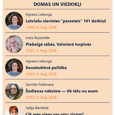
DOMAS UN VIEDOKĻI
Agnese Leiburga
Latviešu sievietes “parastais” 101 darbiņš
19:46, 6. Aug, 2026
Iveta Rozentāle
Piebalgā sākās, Valmierā turpinās
15:07, 5. Aug, 2026
Agnese Leiburga
Konstruktīvā politika
15:05, 4. Aug, 2026
Sarmīte Feldmane
Šodienas nākotne — tik tālu nu esam
15:02, 3. Aug, 2026
Sallija Benfelde
Cik mēs viens par otru zinām?