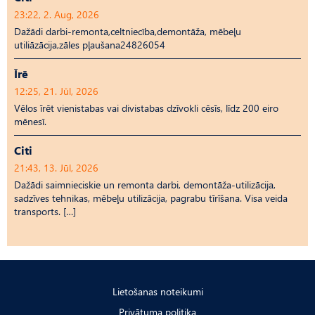
23:22, 2. Aug, 2026
Dažādi darbi-remonta,celtniecība,demontāža, mēbeļu
utiliāzācija,zāles pļaušana24826054
Īrē
12:25, 21. Jūl, 2026
Vēlos īrēt vienistabas vai divistabas dzīvokli cēsīs, līdz 200 eiro
mēnesī.
Citi
21:43, 13. Jūl, 2026
Dažādi saimnieciskie un remonta darbi, demontāža-utilizācija,
sadzīves tehnikas, mēbeļu utilizācija, pagrabu tīrīšana. Visa veida
transports. […]
Lietošanas noteikumi
Privātuma politika