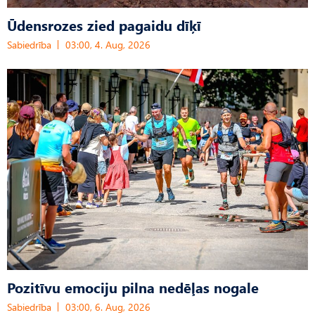
Ūdensrozes zied pagaidu dīķī
Sabiedrība
03:00, 4. Aug, 2026
Pozitīvu emociju pilna nedēļas nogale
Sabiedrība
03:00, 6. Aug, 2026