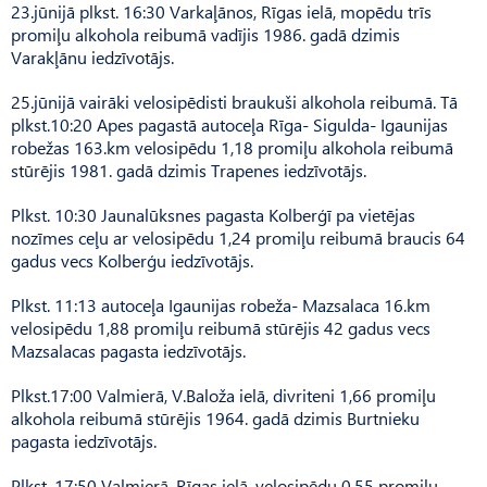
23.jūnijā plkst. 16:30 Varkaļānos, Rīgas ielā, mopēdu trīs
promiļu alkohola reibumā vadījis 1986. gadā dzimis
Varakļānu iedzīvotājs.
25.jūnijā vairāki velosipēdisti braukuši alkohola reibumā. Tā
plkst.10:20 Apes pagastā autoceļa Rīga- Sigulda- Igaunijas
robežas 163.km velosipēdu 1,18 promiļu alkohola reibumā
stūrējis 1981. gadā dzimis Trapenes iedzīvotājs.
Plkst. 10:30 Jaunalūksnes pagasta Kolberģī pa vietējas
nozīmes ceļu ar velosipēdu 1,24 promiļu reibumā braucis 64
gadus vecs Kolberģu iedzīvotājs.
Plkst. 11:13 autoceļa Igaunijas robeža- Mazsalaca 16.km
velosipēdu 1,88 promiļu reibumā stūrējis 42 gadus vecs
Mazsalacas pagasta iedzīvotājs.
Plkst.17:00 Valmierā, V.Baloža ielā, divriteni 1,66 promiļu
alkohola reibumā stūrējis 1964. gadā dzimis Burtnieku
pagasta iedzīvotājs.
Plkst. 17:50 Valmierā ,Rīgas ielā, velosipēdu 0,55 promiļu