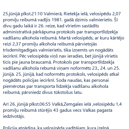
25.jūnijā plkst.21:10 Valmierā, Rietekļa ielā, velosipēdu 2,07
promiļu reibumā vadījis 1981. gadā dzimis valmierietis. Šī
divu gadu laikā ir 26. reize, kad vīrietim sastādīts
administratīvā pārkāpuma protokols par transportlīdzekļa
vadīšanu alkohola reibumā. Martā velosipēds, ar kuru kārtējo
reizi 2,37 promiļu alkohola reibumā pārvietojās
trīsdemitgadīgais valmierietis, tika izņemts un nogādāts
iecirknī. Pēc velosipēda viņš nav ieradies, bet jūnijā vīrietis
ticis pie jauna braucamā. Protokols par transportlīdzekļa
vadīšanu alkohola rebumā viņam noformēts 23., 24. un 25.
jūnijā. 25. jūnijā, kad noformēts protokols, velosipēds atkal
nogādāts policijas iecirknī. Soda naudas, kas personai
piemērotas par transporta līdzekļa vadīšanu alkohola
reibumā, pārsniedz divus tūkstošus latu.
Arī 26. jūnijā plkst.06:55 Valkā,Zemgales ielā ,velosipēdu 1,4
promiļu reibumā stūrējis 43 gadus vecs Valkas pagasta
iedzīvotājs.
Policija atgādina, ka velosipēda vadītājam, kura izelpā