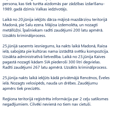
persona, kas tiek turēta aizdomās par zādzības izdarīšanu-
1989. gadā dzimis Valkas iedzīvotājs.
Laikā no 20.jūnija iekļūts dārza mājiņā mazdārziņu teritorijā
Madonā, pie Salu ezera. Mājiņa izdemolēta, un nozagti
metāllūžņi. Īpašniekam radīti zaudējumi 200 latu apmērā.
Uzsākts kriminālprocess.
25.jūnijā saņemts iesniegums, ka nakts laikā Madonā, Raiņa
ielā, sabojāta pie kultūras nama izstādītā svētku kompozīcija.
Uzsākta administratīvā lietvedība. Laikā no 23.jūnija Kaives
pagastā nozagti kādam SIA piederoši 300 litri degvielas.
Radīti zaudējumi 267 latu apmērā. Uzsākts kriminālprocess.
25.jūnija nakts laikā iekļūts kādā privātmājā Rencēnos, Ēveles
ielā. Nozagts velosipēds, nauda un drēbes. Zaudējumu
apmērs tiek precizēts.
Reģiona teritorijā reģistrēta informācija par 2 ceļu satiksmes
negadījumiem. Cilvēki nevienā no tiem nav cietuši.