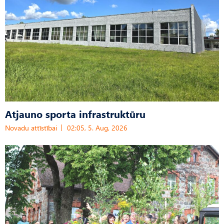
Atjauno sporta infrastruktūru
Novadu attīstībai
02:05, 5. Aug, 2026