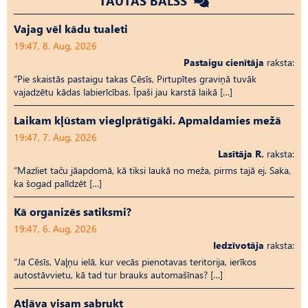
TAUTAS BALSS
Vajag vēl kādu tualeti
19:47, 8. Aug, 2026
Pastaigu cienītāja
raksta:
“Pie skaistās pastaigu takas Cēsīs, Pirtupītes graviņā tuvāk
vajadzētu kādas labierīcības. Īpaši jau karstā laikā […]
Laikam kļūstam vieglprātīgāki. Apmaldamies mežā
19:47, 7. Aug, 2026
Lasītāja R.
raksta:
“Mazliet taču jāapdomā, kā tiksi laukā no meža, pirms tajā ej. Saka,
ka šogad palīdzēt […]
Kā organizēs satiksmi?
19:47, 6. Aug, 2026
Iedzīvotāja
raksta:
“Ja Cēsīs, Vaļņu ielā, kur vecās pienotavas teritorija, ierīkos
autostāvvietu, kā tad tur brauks automašīnas? […]
Atļāva visam sabrukt