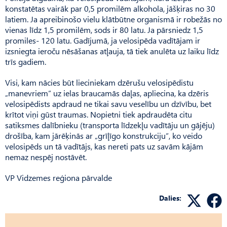
konstatētas vairāk par 0,5 promilēm alkohola, jāšķiras no 30
latiem. Ja apreibinošo vielu klātbūtne organismā ir robežās no
vienas līdz 1,5 promilēm, sods ir 80 latu. Ja pārsniedz 1,5
promiles- 120 latu. Gadījumā, ja velosipēda vadītājam ir
izsniegta ieroču nēsāšanas atļauja, tā tiek anulēta uz laiku līdz
trīs gadiem.
Visi, kam nācies būt lieciniekam dzērušu velosipēdistu
„manevriem” uz ielas braucamās daļas, apliecina, ka dzēris
velosipēdists apdraud ne tikai savu veselību un dzīvību, bet
krītot viņi gūst traumas. Nopietni tiek apdraudēta citu
satiksmes dalībnieku (transporta līdzekļu vadītāju un gājēju)
drošība, kam jārēķinās ar „grīļīgo konstrukciju”, ko veido
velosipēds un tā vadītājs, kas nereti pats uz savām kājām
nemaz nespēj nostāvēt.
VP Vidzemes reģiona pārvalde
Dalies: