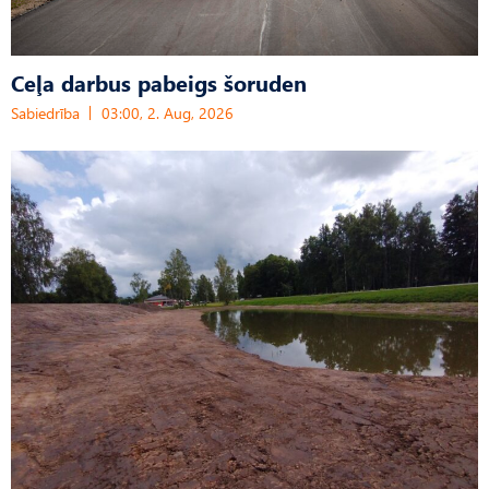
Ceļa darbus pabeigs šoruden
Sabiedrība
03:00, 2. Aug, 2026