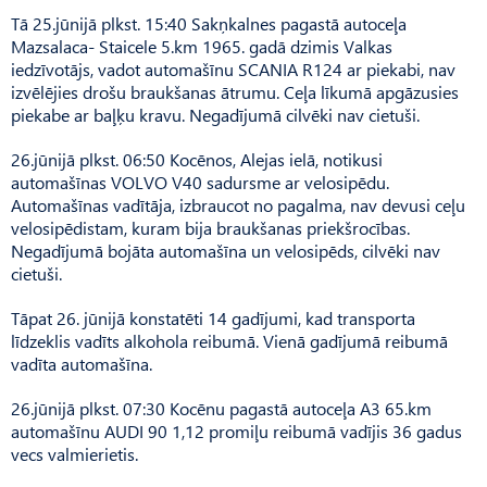
Tā 25.jūnijā plkst. 15:40 Sakņkalnes pagastā autoceļa
Mazsalaca- Staicele 5.km 1965. gadā dzimis Valkas
iedzīvotājs, vadot automašīnu SCANIA R124 ar piekabi, nav
izvēlējies drošu braukšanas ātrumu. Ceļa līkumā apgāzusies
piekabe ar baļķu kravu. Negadījumā cilvēki nav cietuši.
26.jūnijā plkst. 06:50 Kocēnos, Alejas ielā, notikusi
automašīnas VOLVO V40 sadursme ar velosipēdu.
Automašīnas vadītāja, izbraucot no pagalma, nav devusi ceļu
velosipēdistam, kuram bija braukšanas priekšrocības.
Negadījumā bojāta automašīna un velosipēds, cilvēki nav
cietuši.
Tāpat 26. jūnijā konstatēti 14 gadījumi, kad transporta
līdzeklis vadīts alkohola reibumā. Vienā gadījumā reibumā
vadīta automašīna.
26.jūnijā plkst. 07:30 Kocēnu pagastā autoceļa A3 65.km
automašīnu AUDI 90 1,12 promiļu reibumā vadījis 36 gadus
vecs valmierietis.