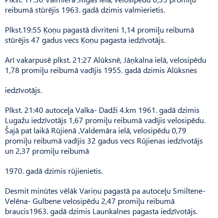
reibumā stūrējis 1963. gadā dzimis valmierietis.
Plkst.19:55 Ķoņu pagastā divriteni 1,14 promiļu reibumā
stūrējis 47 gadus vecs Ķoņu pagasta iedzīvotājs.
Arī vakarpusē plkst. 21:27 Alūksnē, Jāņkalna ielā, velosipēdu
1,78 promiļu reibumā vadījis 1955. gadā dzimis Alūksnes
iedzīvotājs.
Plkst. 21:40 autoceļa Valka- Dadži 4.km 1961. gadā dzimis
Lugažu iedzīvotājs 1,67 promiļu reibumā vadījis velosipēdu.
Šajā pat laikā Rūjienā ,Valdemāra ielā, velosipēdu 0,79
promiļu reibumā vadījis 32 gadus vecs Rūjienas iedzīvotājs
un 2,37 promiļu reibumā
1970. gadā dzimis rūjienietis.
Desmit minūtes vēlāk Variņu pagastā pa autoceļu Smiltene-
Velēna- Gulbene velosipēdu 2,47 promiļu reibumā
braucis1963. gadā dzimis Launkalnes pagasta iedzīvotājs.