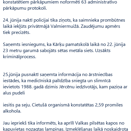
konstatētiem pārkāpumiem noformēti 63 administratīvo
pārkāpumu protokoli.
24. jūnija naktī policijai tika ziņots, ka saimnieka prombūtnes
laikā iekļūts privātmājā Valmiermuižā. Zaudējumu apmērs
tiek precizēts.
Saņemts iesniegums, ka Kārķu pamatskolā laikā no 22. jūnija
23 metru garumā sabojāts sētas metāla siets. Uzsākts
kriminālprocess.
25.jūnija pusnaktī saņemta informācija no ārstniecības
iestādes, ka medicīniskā palīdzība sniegta un slimnīcā
ievietots 1988. gadā dzimis Jērcēnu iedzīvotājs, kam paziņa ar
alus pudeli
iesitis pa seju. Cietušā organismā konstatētas 2,59 promiles
alkohola.
Jau iepriekš tika informēts, ka aprīlī Valkas pilsētas kapos no
kapuvietas nozagtas lampiņas. Izmeklēšanas laikā noskaidrota