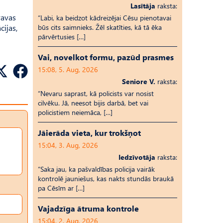
Lasītāja
raksta:
ravas
“Labi, ka beidzot kādreizējai Cēsu pienotavai
ijas,
būs cits saimnieks. Žēl skatīties, kā tā ēka
pārvērtusies […]
Vai, novelkot formu, pazūd prasmes
15:08, 5. Aug, 2026
Seniore V.
raksta:
“Nevaru saprast, kā policists var nosist
cilvēku. Jā, neesot bijis darbā, bet vai
policistiem neiemāca, […]
Jāierāda vieta, kur trokšņot
15:04, 3. Aug, 2026
Iedzīvotāja
raksta:
“Saka jau, ka pašvaldības policija vairāk
kontrolē jauniešus, kas nakts stundās braukā
pa Cēsīm ar […]
Vajadzīga ātruma kontrole
15:04, 2. Aug, 2026