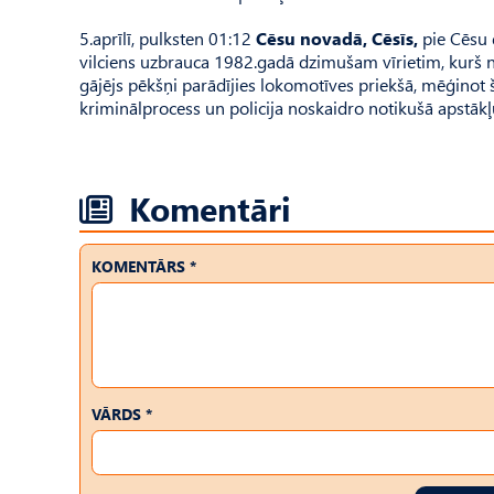
5.aprīlī, pulksten 01:12
Cēsu novadā, Cēsīs,
pie Cēsu d
vilciens uzbrauca 1982.gadā dzimušam vīrietim, kurš 
gājējs pēkšņi parādījies lokomotīves priekšā, mēģinot 
kriminālprocess un policija noskaidro notikušā apstākļ
Komentāri
KOMENTĀRS *
VĀRDS *