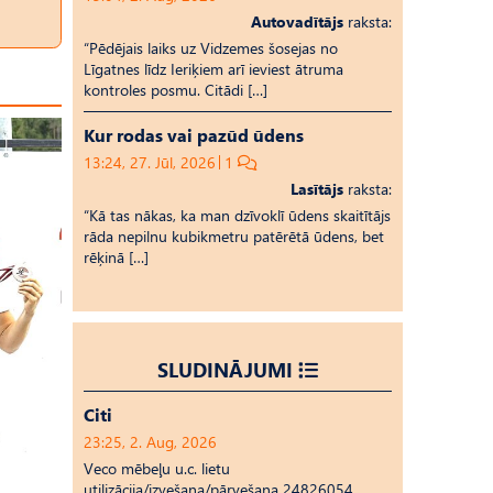
Autovadītājs
raksta:
“Pēdējais laiks uz Vid­ze­mes šosejas no
Līgatnes līdz Ieriķiem arī ieviest ātruma
kontroles posmu. Citādi […]
Kur rodas vai pazūd ūdens
13:24, 27. Jūl, 2026
1
Lasītājs
raksta:
“Kā tas nākas, ka man dzīvoklī ūdens skaitītājs
rāda nepilnu kubikmetru patērētā ūdens, bet
rēķinā […]
SLUDINĀJUMI
Citi
23:25, 2. Aug, 2026
Veco mēbeļu u.c. lietu
utilizācija/izvešana/pārvešana 24826054