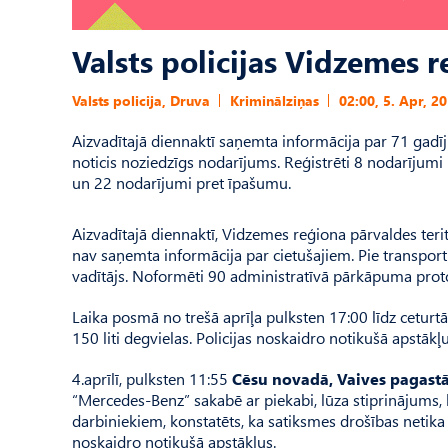
Valsts policijas Vidzemes 
Valsts policija, Druva
Kriminālziņas
02:00, 5. Apr, 2
Aizvadītajā diennaktī saņemta informācija par 71 gadīju
noticis noziedzīgs nodarījums. Reģistrēti 8 nodarījumi
un 22 nodarījumi pret īpašumu.
Aizvadītajā diennaktī, Vidzemes reģiona pārvaldes teri
nav saņemta informācija par cietušajiem. Pie transport
vadītājs. Noformēti 90 administratīvā pārkāpuma prot
Laika posmā no trešā aprīļa pulksten 17:00 līdz ceturtā
150 liti degvielas. Policijas noskaidro notikušā apstākļu
4.aprīlī, pulksten 11:55
Cēsu novadā, Vaives pagastā
“Mercedes-Benz” sakabē ar piekabi, lūza stiprinājums, kā
darbiniekiem, konstatēts, ka satiksmes drošības netika a
noskaidro notikušā apstākļus.