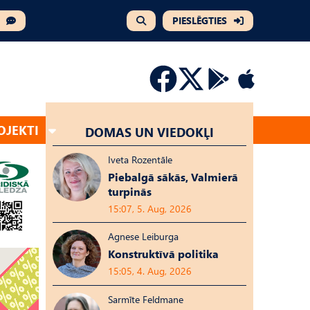
PIESLĒGTIES
OJEKTI
DOMAS UN VIEDOKĻI
Iveta Rozentāle
Piebalgā sākās, Valmierā
turpinās
15:07, 5. Aug, 2026
Agnese Leiburga
Konstruktīvā politika
15:05, 4. Aug, 2026
Sarmīte Feldmane