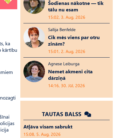
Šodienas nākotne — tik
tālu nu esam
15:02, 3. Aug, 2026
Sallija Benfelde
Cik mēs viens par otru
s, ka
zinām?
o kārtību
15:01, 2. Aug, 2026
Agnese Leiburga
Nemet akmeni cita
ījumiem
dārziņā
14:16, 30. Jūl, 2026
nozagti
TAUTAS BALSS
šīnai
olicijas
Atļāva visam sabrukt
icija
15:08, 5. Aug, 2026