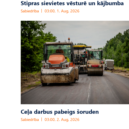
Stipras sievietes vēsturē un kājbumba
Sabiedrība
03:00, 1. Aug, 2026
Ceļa darbus pabeigs šoruden
Sabiedrība
03:00, 2. Aug, 2026