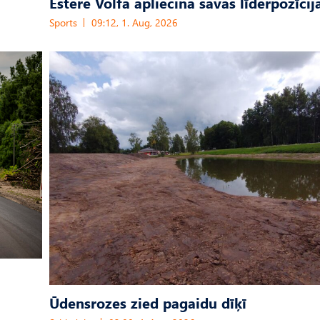
Estere Volfa apliecina savas līderpozīcij
Sports
09:12, 1. Aug, 2026
Ūdensrozes zied pagaidu dīķī