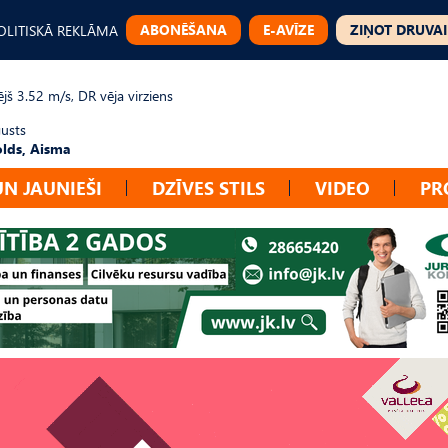
ABONĒŠANA
E-AVĪZE
ZIŅOT DRUVAI
OLITISKĀ REKLĀMA
jš 3.52 m/s, DR vēja virziens
gusts
lds, Aisma
UN JAUNIEŠI
DZĪVES STILS
VIDEO
PR