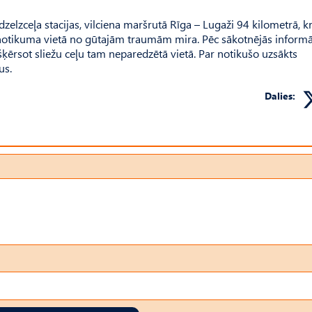
zelzceļa stacijas, vilciena maršrutā Rīga – Lugaži 94 kilometrā, k
notikuma vietā no gūtajām traumām mira. Pēc sākotnējās informāc
šķērsot sliežu ceļu tam neparedzētā vietā. Par notikušo uzsākts
us.
Dalies: