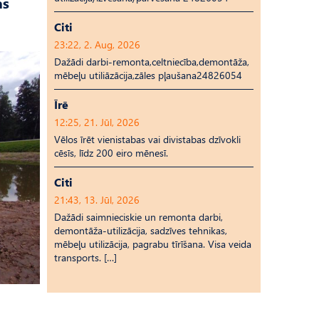
as
Citi
23:22, 2. Aug, 2026
Dažādi darbi-remonta,celtniecība,demontāža,
mēbeļu utiliāzācija,zāles pļaušana24826054
Īrē
12:25, 21. Jūl, 2026
Vēlos īrēt vienistabas vai divistabas dzīvokli
cēsīs, līdz 200 eiro mēnesī.
Citi
21:43, 13. Jūl, 2026
Dažādi saimnieciskie un remonta darbi,
demontāža-utilizācija, sadzīves tehnikas,
mēbeļu utilizācija, pagrabu tīrīšana. Visa veida
transports. […]