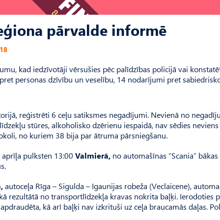
reģiona pārvalde informē
018
mu, kad iedzīvotāji vērsušies pēc palīdzības policijā vai konstatēt
 pret personas dzīvību un veselību, 14 nodarījumi pret sabiedrisk
torijā, reģistrēti 6 ceļu satiksmes negadījumi. Nevienā no negad
līdzekļu stūres, alkoholisko dzērienu iespaidā, nav sēdies neviens
okoli, no kuriem 38 bija par ātruma pārsniegšanu.
 aprīļa pulksten 13:00
Valmierā,
no automašīnas “Scania” bākas 
s.
,
autoceļa Rīga – Sigulda – Igaunijas robeža (Veclaicene), automa
 rezultātā no transportlīdzekļa kravas nokrita baļķi. Ierodoties p
pdraudēta, kā arī baļķi nav izkrituši uz ceļa braucamās daļas. Pol