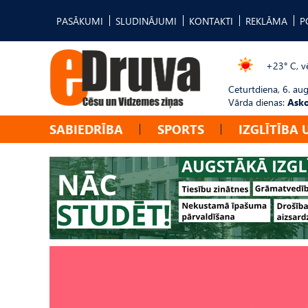
PASĀKUMI
SLUDINĀJUMI
KONTAKTI
REKLĀMA
P
+23° C, vē
Ceturtdiena, 6. au
Vārda dienas:
Asko
SABIEDRĪBA
SPORTS
IZGLĪTĪBA 