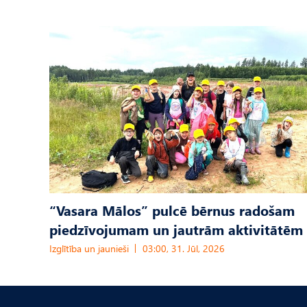
“Vasara Mālos” pulcē bērnus radošam
piedzīvojumam un jautrām aktivitātēm
Izglītība un jaunieši
03:00, 31. Jūl, 2026