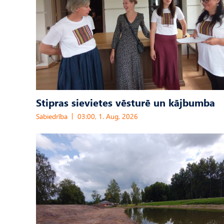
Stipras sievietes vēsturē un kājbumba
Sabiedrība
03:00, 1. Aug, 2026