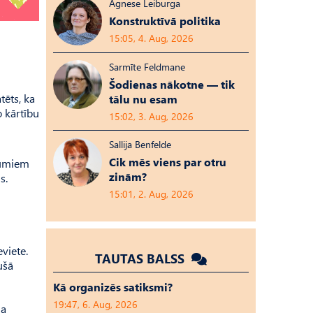
Agnese Leiburga
Konstruktīvā politika
15:05, 4. Aug, 2026
Sarmīte Feldmane
Šodienas nākotne — tik
tēts, ka
tālu nu esam
o kārtību
15:02, 3. Aug, 2026
Sallija Benfelde
Cik mēs viens par otru
ījumiem
zinām?
s.
15:01, 2. Aug, 2026
viete.
TAUTAS BALSS
ušā
Kā organizēs satiksmi?
19:47, 6. Aug, 2026
ja