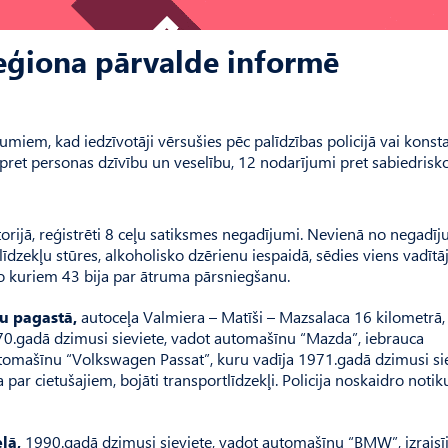
reģiona pārvalde informē
miem, kad iedzīvotāji vērsušies pēc palīdzības policijā vai konsta
 pret personas dzīvību un veselību, 12 nodarījumi pret sabiedrisk
torijā, reģistrēti 8 ceļu satiksmes negadījumi. Nevienā no negad
īdzekļu stūres, alkoholisko dzērienu iespaidā, sēdies viens vadītāj
o kuriem 43 bija par ātruma pārsniegšanu.
u pagastā,
autoceļa Valmiera – Matīši – Mazsalaca 16 kilometrā,
70.gadā dzimusi sieviete, vadot automašīnu “Mazda”, iebrauca
omašīnu “Volkswagen Passat”, kuru vadīja 1971.gadā dzimusi sie
ar cietušajiem, bojāti transportlīdzekļi. Policija noskaidro notik
lā,
1990.gadā dzimusi sieviete, vadot automašīnu “BMW”, izraisī