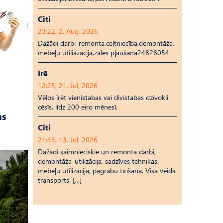
Citi
23:22, 2. Aug, 2026
Dažādi darbi-remonta,celtniecība,demontāža,
mēbeļu utiliāzācija,zāles pļaušana24826054
Īrē
12:25, 21. Jūl, 2026
Vēlos īrēt vienistabas vai divistabas dzīvokli
cēsīs, līdz 200 eiro mēnesī.
as
Citi
21:43, 13. Jūl, 2026
Dažādi saimnieciskie un remonta darbi,
demontāža-utilizācija, sadzīves tehnikas,
mēbeļu utilizācija, pagrabu tīrīšana. Visa veida
transports. […]