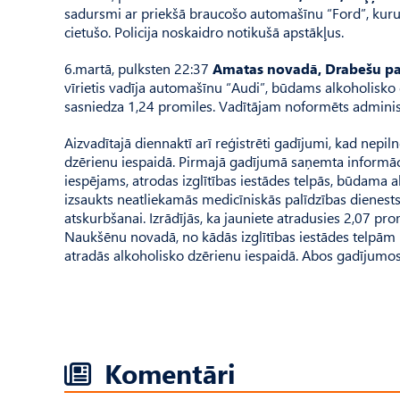
sadursmi ar priekšā braucošo automašīnu “Ford”, kuru 
cietušo. Policija noskaidro notikušā apstākļus.
6.martā, pulksten 22:37
Amatas novadā, Drabešu pa
vīrietis vadīja automašīnu “Audi”, būdams alkoholisko
sasniedza 1,24 promiles. Vadītājam noformēts adminis
Aizvadītajā diennaktī arī reģistrēti gadījumi, kad nep
dzērienu iespaidā. Pirmajā gadījumā saņemta informā
iespējams, atrodas izglītības iestādes telpās, būdama a
izsaukts neatliekamās medicīniskās palīdzības dienests
atskurbšanai. Izrādījās, ka jauniete atradusies 2,07 p
Naukšēnu novadā, no kādās izglītības iestādes telpām u
atradās alkoholisko dzērienu iespaidā. Abos gadījumos 
Komentāri