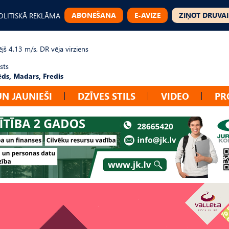
ABONĒŠANA
E-AVĪZE
ZIŅOT DRUVAI
OLITISKĀ REKLĀMA
jš 4.13 m/s, DR vēja virziens
sts
ēds, Madars, Fredis
UN JAUNIEŠI
DZĪVES STILS
VIDEO
PR