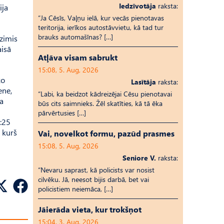
Iedzīvotāja
raksta:
ija
“Ja Cēsīs, Vaļņu ielā, kur vecās pienotavas
teritorija, ierīkos autostāvvietu, kā tad tur
brauks automašīnas? […]
zimis
aisā
Atļāva visam sabrukt
15:08, 5. Aug, 2026
ko
Lasītāja
raksta:
ene,
“Labi, ka beidzot kādreizējai Cēsu pienotavai
ka
būs cits saimnieks. Žēl skatīties, kā tā ēka
pārvērtusies […]
5:25
 kurš
Vai, novelkot formu, pazūd prasmes
15:08, 5. Aug, 2026
Seniore V.
raksta:
“Nevaru saprast, kā policists var nosist
cilvēku. Jā, neesot bijis darbā, bet vai
policistiem neiemāca, […]
Jāierāda vieta, kur trokšņot
15:04, 3. Aug, 2026