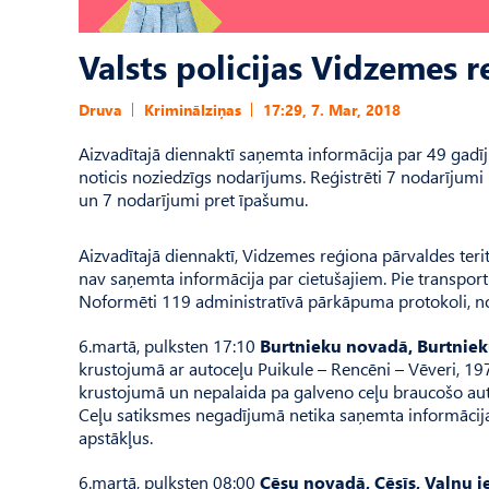
Valsts policijas Vidzemes 
Druva
Kriminālziņas
17:29, 7. Mar, 2018
Aizvadītajā diennaktī saņemta informācija par 49 gadīju
noticis noziedzīgs nodarījums. Reģistrēti 7 nodarījumi
un 7 nodarījumi pret īpašumu.
Aizvadītajā diennaktī, Vidzemes reģiona pārvaldes teri
nav saņemta informācija par cietušajiem. Pie transportl
Noformēti 119 administratīvā pārkāpuma protokoli, n
6.martā, pulksten 17:10
Burtnieku novadā, Burtniek
krustojumā ar autoceļu Puikule – Rencēni – Vēveri, 19
krustojumā un nepalaida pa galveno ceļu braucošo aut
Ceļu satiksmes negadījumā netika saņemta informācija p
apstākļus.
6.martā, pulksten 08:00
Cēsu novadā, Cēsīs, Vaļņu ie