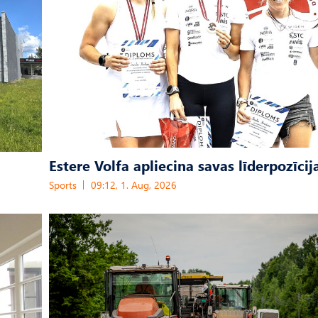
Estere Volfa apliecina savas līderpozīcij
Sports
09:12, 1. Aug, 2026