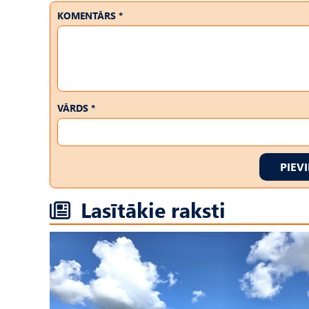
KOMENTĀRS *
VĀRDS *
PIEV
Lasītākie raksti