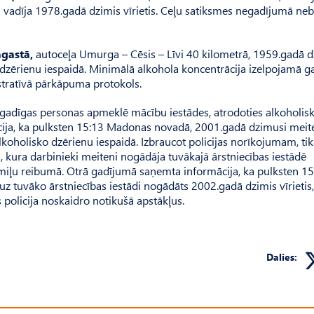
vadīja 1978.gadā dzimis vīrietis. Ceļu satiksmes negadījumā neb
gastā,
autoceļa Umurga – Cēsis – Līvi 40 kilometrā, 1959.gadā d
 dzērienu iespaidā. Minimālā alkohola koncentrācija izelpojamā g
tratīvā pārkāpuma protokols.
ilngadīgas personas apmeklē mācību iestādes, atrodoties alkoholis
cija, ka pulksten 15:13 Madonas novadā, 2001.gadā dzimusi meit
lkoholisko dzērienu iespaidā. Izbraucot policijas norīkojumam, ti
, kura darbinieki meiteni nogādāja tuvākajā ārstniecības iestādē
romiļu reibumā. Otrā gadījumā saņemta informācija, ka pulksten 1
z tuvāko ārstniecības iestādi nogādāts 2002.gadā dzimis vīrietis,
policija noskaidro notikušā apstākļus.
Dalies: