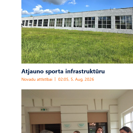
Atjauno sporta infrastruktūru
Novadu attīstībai
02:05, 5. Aug, 2026