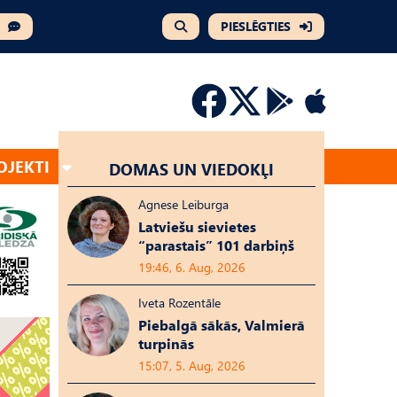
PIESLĒGTIES
OJEKTI
DOMAS UN VIEDOKĻI
Agnese Leiburga
Latviešu sievietes
“parastais” 101 darbiņš
19:46, 6. Aug, 2026
Iveta Rozentāle
Piebalgā sākās, Valmierā
turpinās
15:07, 5. Aug, 2026