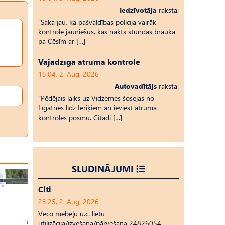
Iedzīvotāja
raksta:
“Saka jau, ka pašvaldības policija vairāk
kontrolē jauniešus, kas nakts stundās braukā
pa Cēsīm ar […]
Vajadzīga ātruma kontrole
15:04, 2. Aug, 2026
Autovadītājs
raksta:
“Pēdējais laiks uz Vid­ze­mes šosejas no
Līgatnes līdz Ieriķiem arī ieviest ātruma
kontroles posmu. Citādi […]
SLUDINĀJUMI
Citi
23:25, 2. Aug, 2026
Veco mēbeļu u.c. lietu
utilizācija/izvešana/pārvešana 24826054