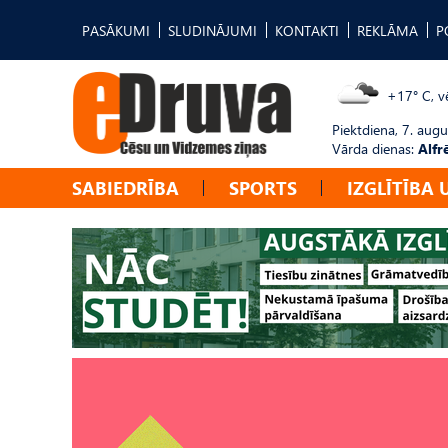
PASĀKUMI
SLUDINĀJUMI
KONTAKTI
REKLĀMA
P
+17° C, vē
Piektdiena, 7. augu
Vārda dienas:
Alfr
SABIEDRĪBA
SPORTS
IZGLĪTĪBA 