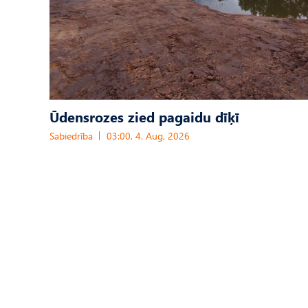
Ūdensrozes zied pagaidu dīķī
Sabiedrība
03:00, 4. Aug, 2026