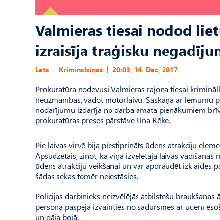
Valmieras tiesai nodod lietu
izraisīja traģisku negadīj
Leta
Kriminālziņas
20:03, 14. Dec, 2017
Prokuratūra nodevusi Valmieras rajona tiesai krimināll
neuzmanības, vadot motorlaivu. Saskaņā ar lēmumu par 
nodarījumu izdarīja no darba amata pienākumiem brīvaj
prokuratūras preses pārstāve Una Rēķe.
Pie laivas virvē bija piestiprināts ūdens atrakciju ele
Apsūdzētais, zinot, ka viņa izvēlētajā laivas vadīšanas m
ūdens atrakciju veikšanai un var apdraudēt izklaides p
šādas sekas tomēr neiestāsies.
Policijas darbinieks neizvēlējās atbilstošu braukšanas 
persona paspēja izvairīties no sadursmes ar ūdenī esošo
un gāja bojā.