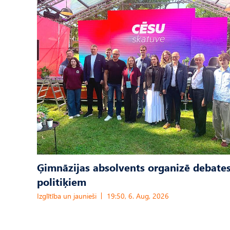
Ģimnāzijas absolvents organizē debates
politiķiem
Izglītība un jaunieši
19:50, 6. Aug, 2026