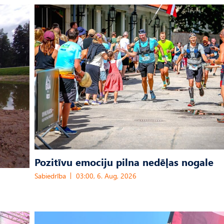
Pozitīvu emociju pilna nedēļas nogale
Sabiedrība
03:00, 6. Aug, 2026