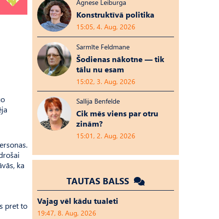
Agnese Leiburga
Konstruktīvā politika
15:05, 4. Aug, 2026
Sarmīte Feldmane
Šodienas nākotne — tik
tālu nu esam
15:02, 3. Aug, 2026
go
Sallija Benfelde
ēja
Cik mēs viens par otru
zinām?
15:01, 2. Aug, 2026
personas.
 drošai
āvās, ka
TAUTAS BALSS
Vajag vēl kādu tualeti
s pret to
19:47, 8. Aug, 2026