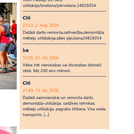
utilizācija/izvešana/pārvešana 24826054
Citi
23:22, 2. Aug, 2026
Dažādi darbi-remonta,celtniecība,demontāža,
mēbeļu utiliāzācija,zāles pļaušana24826054
Īrē
12:25, 21. Jūl, 2026
Vēlos īrēt vienistabas vai divistabas dzīvokli
cēsīs, līdz 200 eiro mēnesī.
Citi
21:43, 13. Jūl, 2026
Dažādi saimnieciskie un remonta darbi,
demontāža-utilizācija, sadzīves tehnikas,
mēbeļu utilizācija, pagrabu tīrīšana. Visa veida
transports. […]