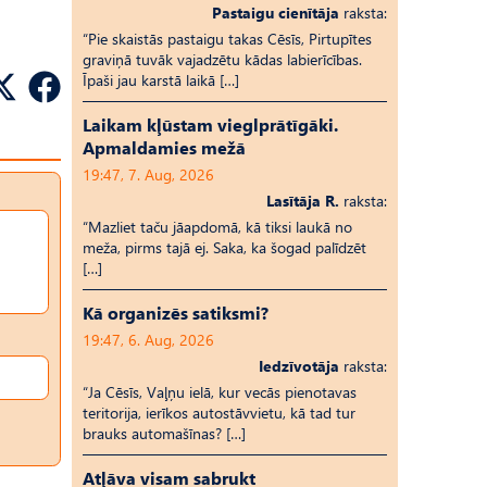
Pastaigu cienītāja
raksta:
“Pie skaistās pastaigu takas Cēsīs, Pirtupītes
graviņā tuvāk vajadzētu kādas labierīcības.
Īpaši jau karstā laikā […]
Laikam kļūstam vieglprātīgāki.
Apmaldamies mežā
19:47, 7. Aug, 2026
Lasītāja R.
raksta:
“Mazliet taču jāapdomā, kā tiksi laukā no
meža, pirms tajā ej. Saka, ka šogad palīdzēt
[…]
Kā organizēs satiksmi?
19:47, 6. Aug, 2026
Iedzīvotāja
raksta:
“Ja Cēsīs, Vaļņu ielā, kur vecās pienotavas
teritorija, ierīkos autostāvvietu, kā tad tur
brauks automašīnas? […]
Atļāva visam sabrukt