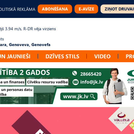
ABONĒŠANA
E-AVĪZE
ZIŅOT DRUVAI
OLITISKĀ REKLĀMA
jš 3.94 m/s, R-DR vēja virziens
sts
ara, Genoveva, Genovefa
UN JAUNIEŠI
DZĪVES STILS
VIDEO
PR