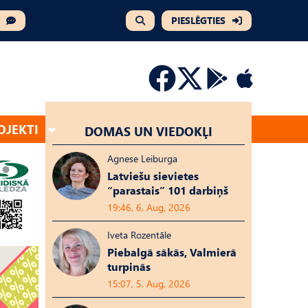
PIESLĒGTIES
OJEKTI
DOMAS UN VIEDOKĻI
Agnese Leiburga
Latviešu sievietes
“parastais” 101 darbiņš
19:46, 6. Aug, 2026
Iveta Rozentāle
Piebalgā sākās, Valmierā
turpinās
15:07, 5. Aug, 2026