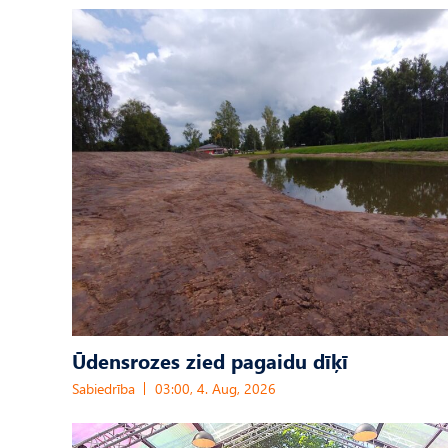
Ūdensrozes zied pagaidu dīķī
Sabiedrība
03:00, 4. Aug, 2026