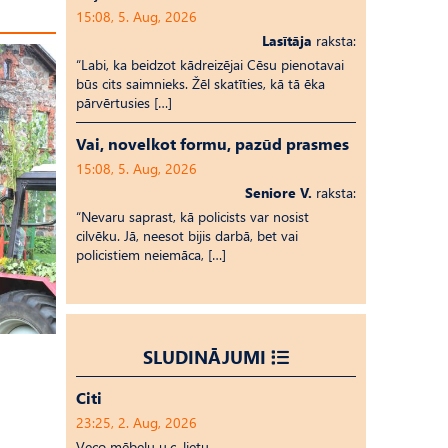
15:08, 5. Aug, 2026
Lasītāja
raksta:
“Labi, ka beidzot kādreizējai Cēsu pienotavai
būs cits saimnieks. Žēl skatīties, kā tā ēka
pārvērtusies […]
Vai, novelkot formu, pazūd prasmes
15:08, 5. Aug, 2026
Seniore V.
raksta:
“Nevaru saprast, kā policists var nosist
cilvēku. Jā, neesot bijis darbā, bet vai
policistiem neiemāca, […]
SLUDINĀJUMI
Citi
23:25, 2. Aug, 2026
Veco mēbeļu u.c. lietu