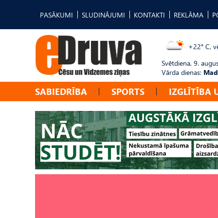
PASĀKUMI
SLUDINĀJUMI
KONTAKTI
REKLĀMA
P
+22° C, vē
Svētdiena, 9. augu
Vārda dienas:
Mad
SABIEDRĪBA
SPORTS
IZGLĪTĪBA 