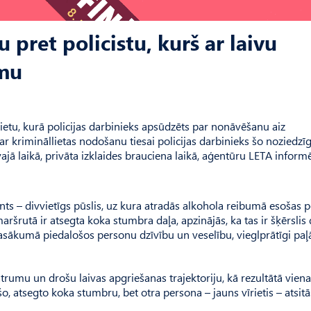
 pret policistu, kurš ar laivu
umu
ietu, kurā policijas darbinieks apsūdzēts par nonāvēšanu aiz
krimināllietas nodošanu tiesai policijas darbinieks šo noziedzī
ā laikā, privāta izklaides brauciena laikā, aģentūru LETA inform
ments – divvietīgs pūslis, uz kura atradās alkohola reibumā esošas 
aršrutā ir atsegta koka stumbra daļa, apzinājās, ka tas ir šķērslis
asākumā piedalošos personu dzīvību un veselību, vieglprātīgi paļ
ātrumu un drošu laivas apgriešanas trajektoriju, kā rezultātā viena
, atsegto koka stumbru, bet otra persona – jauns vīrietis – atsitā