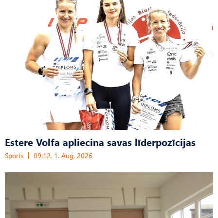
Estere Volfa apliecina savas līderpozīcijas
Sports
09:12, 1. Aug, 2026