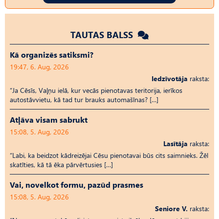
TAUTAS BALSS
Kā organizēs satiksmi?
19:47, 6. Aug, 2026
Iedzīvotāja
raksta:
“Ja Cēsīs, Vaļņu ielā, kur vecās pienotavas teritorija, ierīkos
autostāvvietu, kā tad tur brauks automašīnas? […]
Atļāva visam sabrukt
15:08, 5. Aug, 2026
Lasītāja
raksta:
“Labi, ka beidzot kādreizējai Cēsu pienotavai būs cits saimnieks. Žēl
skatīties, kā tā ēka pārvērtusies […]
Vai, novelkot formu, pazūd prasmes
15:08, 5. Aug, 2026
Seniore V.
raksta: