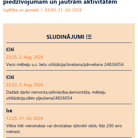
piedzīvojumam un jautrām aktivitātēm
Izglītība un jaunieši
03:00, 31. Jūl, 2026
SLUDINĀJUMI
Citi
23:25, 2. Aug, 2026
Veco mēbeļu u.c. lietu utilizācija/izvešana/pārvešana 24826054
Citi
23:22, 2. Aug, 2026
Dažādi darbi-remonta,celtniecība,demontāža, mēbeļu
utiliāzācija,zāles pļaušana24826054
Īrē
12:25, 21. Jūl, 2026
Vēlos īrēt vienistabas vai divistabas dzīvokli cēsīs, līdz 200 eiro
mēnesī.