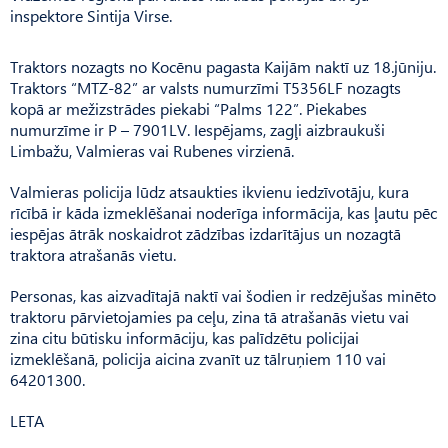
inspektore Sintija Virse.
Traktors nozagts no Kocēnu pagasta Kaijām naktī uz 18.jūniju.
Traktors “MTZ-82” ar valsts numurzīmi T5356LF nozagts
kopā ar mežizstrādes piekabi “Palms 122”. Piekabes
numurzīme ir P – 7901LV. Iespējams, zagļi aizbraukuši
Limbažu, Valmieras vai Rubenes virzienā.
Valmieras policija lūdz atsaukties ikvienu iedzīvotāju, kura
rīcībā ir kāda izmeklēšanai noderīga informācija, kas ļautu pēc
iespējas ātrāk noskaidrot zādzības izdarītājus un nozagtā
traktora atrašanās vietu.
Personas, kas aizvadītajā naktī vai šodien ir redzējušas minēto
traktoru pārvietojamies pa ceļu, zina tā atrašanās vietu vai
zina citu būtisku informāciju, kas palīdzētu policijai
izmeklēšanā, policija aicina zvanīt uz tālruņiem 110 vai
64201300.
LETA