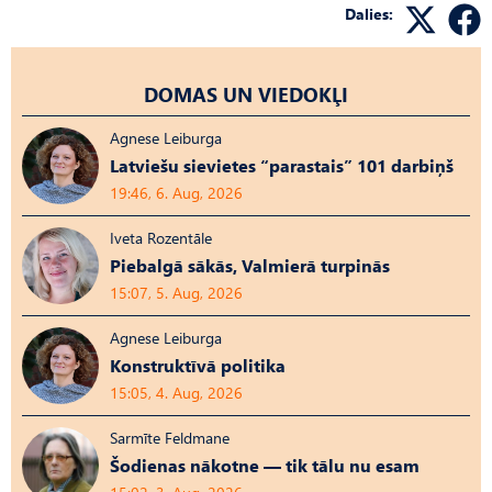
Dalies:
DOMAS UN VIEDOKĻI
Agnese Leiburga
Latviešu sievietes “parastais” 101 darbiņš
19:46, 6. Aug, 2026
Iveta Rozentāle
Piebalgā sākās, Valmierā turpinās
15:07, 5. Aug, 2026
Agnese Leiburga
Konstruktīvā politika
15:05, 4. Aug, 2026
Sarmīte Feldmane
Šodienas nākotne — tik tālu nu esam