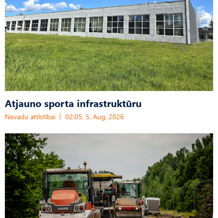
Atjauno sporta infrastruktūru
Novadu attīstībai
02:05, 5. Aug, 2026