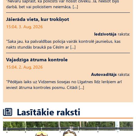
“Nevaru saprast, kā policists var nosist cilvēku. Jā, neesot bijis
darbā, bet vai policistiem neiemāca, […]
Jāierāda vieta, kur trokšņot
15:04, 3. Aug, 2026
Iedzīvotāja
raksta:
“Saka jau, ka pašvaldības policija vairāk kontrolē jauniešus, kas
nakts stundās braukā pa Cēsīm ar […]
Vajadzīga ātruma kontrole
15:04, 2. Aug, 2026
Autovadītājs
raksta:
“Pēdējais laiks uz Vid­ze­mes šosejas no Līgatnes līdz Ieriķiem arī
ieviest ātruma kontroles posmu. Citādi […]
Lasītākie raksti