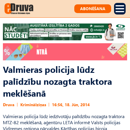
ABONĒŠANA
Valmieras policija lūdz
palīdzību nozagta traktora
meklēšanā
Druva
Kriminālziņas
16:56, 18. Jūn, 2014
Valmieras policija lūdz iedzīvotāju palīdzību nozagta traktora
MTZ-82 meklēšanā, aģentūru LETA informē Valsts policijas
Vidzemes reģiona pārvaldes Kārtības policijas biroja