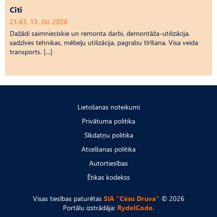
Citi
21:43, 13. Jūl, 2026
Dažādi saimnieciskie un remonta darbi, demontāža-utilizācija,
sadzīves tehnikas, mēbeļu utilizācija, pagrabu tīrīšana. Visa veida
transports. […]
Lietošanas noteikumi
Privātuma politika
Sīkdatņu politika
Atcelšanas politika
Autortiesības
Ētikas kodekss
Visas tiesības paturētas
SIA "Cēsu Druva"
© 2026
Portālu izstrādāja:
RydelCode.