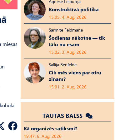
Agnese Leiburga
Konstruktīvā politika
mā
15:05, 4. Aug, 2026
Sarmīte Feldmane
Šodienas nākotne — tik
va miesas
tālu nu esam
15:02, 3. Aug, 2026
Sallija Benfelde
 un
Cik mēs viens par otru
zinām?
a
15:01, 2. Aug, 2026
lkohola
TAUTAS BALSS
Kā organizēs satiksmi?
19:47, 6. Aug, 2026