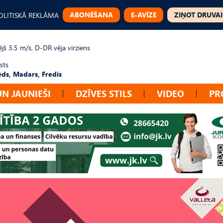
ABONĒŠANA
E-AVĪZE
ZIŅOT DRUVAI
OLITISKĀ REKLĀMA
jš 3.5 m/s, D-DR vēja virziens
sts
ēds, Madars, Fredis
UN JAUNIEŠI
DZĪVES STILS
VIDEO
PR