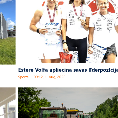
Estere Volfa apliecina savas līderpozīcij
Sports
09:12, 1. Aug, 2026