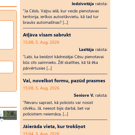
Iedzīvotāja
raksta:
“Ja Cēsīs, Vaļņu ielā, kur vecās pienotavas
teritorija, ierīkos autostāvvietu, kā tad tur
brauks automašīnas? […]
Atļāva visam sabrukt
15:08, 5. Aug, 2026
Lasītāja
raksta:
“Labi, ka beidzot kādreizējai Cēsu pienotavai
būs cits saimnieks. Žēl skatīties, kā tā ēka
pārvērtusies […]
Vai, novelkot formu, pazūd prasmes
15:08, 5. Aug, 2026
Seniore V.
raksta:
“Nevaru saprast, kā policists var nosist
cilvēku. Jā, neesot bijis darbā, bet vai
policistiem neiemāca, […]
Jāierāda vieta, kur trokšņot
15:04, 3. Aug, 2026