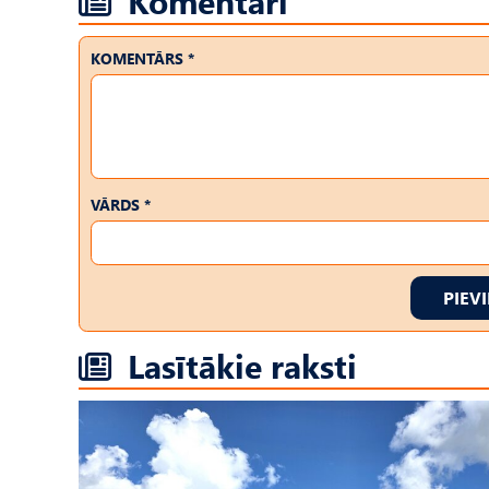
Komentāri
KOMENTĀRS *
VĀRDS *
PIEV
Lasītākie raksti