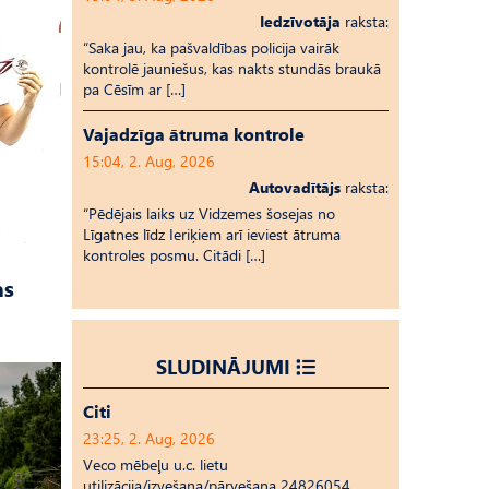
Iedzīvotāja
raksta:
“Saka jau, ka pašvaldības policija vairāk
kontrolē jauniešus, kas nakts stundās braukā
pa Cēsīm ar […]
Vajadzīga ātruma kontrole
15:04, 2. Aug, 2026
Autovadītājs
raksta:
“Pēdējais laiks uz Vid­ze­mes šosejas no
Līgatnes līdz Ieriķiem arī ieviest ātruma
kontroles posmu. Citādi […]
as
SLUDINĀJUMI
Citi
23:25, 2. Aug, 2026
Veco mēbeļu u.c. lietu
utilizācija/izvešana/pārvešana 24826054