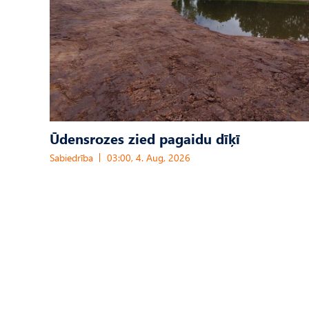
Ūdensrozes zied pagaidu dīķī
Sabiedrība
03:00, 4. Aug, 2026