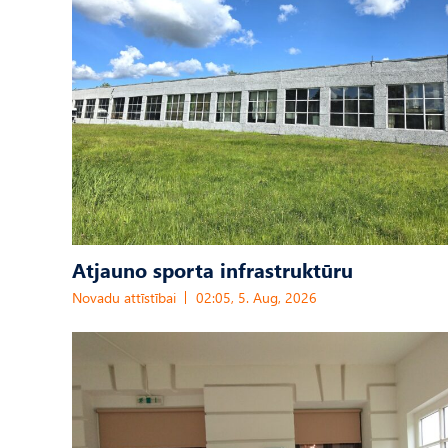
Atjauno sporta infrastruktūru
Novadu attīstībai
02:05, 5. Aug, 2026