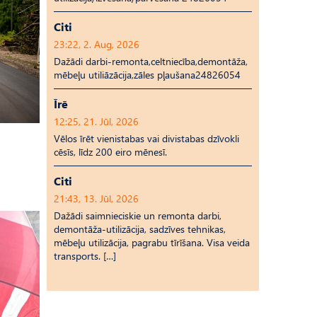
Citi
23:22, 2. Aug, 2026
Dažādi darbi-remonta,celtniecība,demontāža,
mēbeļu utiliāzācija,zāles pļaušana24826054
Īrē
12:25, 21. Jūl, 2026
Vēlos īrēt vienistabas vai divistabas dzīvokli
cēsīs, līdz 200 eiro mēnesī.
Citi
21:43, 13. Jūl, 2026
Dažādi saimnieciskie un remonta darbi,
demontāža-utilizācija, sadzīves tehnikas,
mēbeļu utilizācija, pagrabu tīrīšana. Visa veida
transports. […]