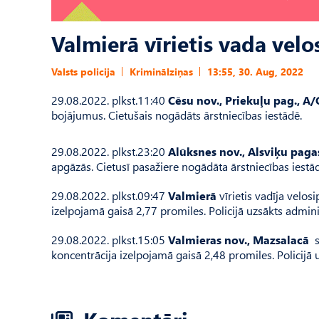
Valmierā vīrietis vada ve
Valsts policija
Kriminālziņas
13:55, 30. Aug, 2022
29.08.2022. plkst.11:40
Cēsu nov., Priekuļu pag., A
bojājumus. Cietušais nogādāts ārstniecības iestādē.
29.08.2022. plkst.23:20
Alūksnes nov., Alsviķu paga
apgāzās. Cietusī pasažiere nogādāta ārstniecības iestād
29.08.2022. plkst.09:47
Valmierā
vīrietis vadīja velo
izelpojamā gaisā 2,77 promiles. Policijā uzsākts admini
29.08.2022. plkst.15:05
Valmieras nov., Mazsalacā
s
koncentrācija izelpojamā gaisā 2,48 promiles. Policijā 