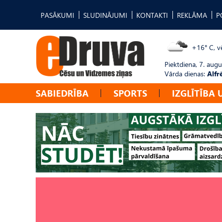
PASĀKUMI
SLUDINĀJUMI
KONTAKTI
REKLĀMA
P
+16° C, vē
Piektdiena, 7. augu
Vārda dienas:
Alfr
SABIEDRĪBA
SPORTS
IZGLĪTĪBA 