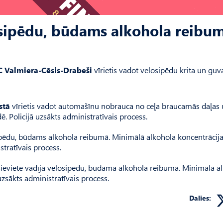
losipēdu, būdams alkohola reibu
/C Valmiera-Cēsis-Drabeši
vīrietis vadot velosipēdu krita un gu
stā
vīrietis vadot automašīnu nobrauca no ceļa braucamās daļas
ē. Policijā uzsākts administratīvais process.
sipēdu, būdams alkohola reibumā. Minimālā alkohola koncentrācij
stratīvais process.
ieviete vadīja velosipēdu, būdama alkohola reibumā. Minimālā a
uzsākts administratīvais process.
Dalies: