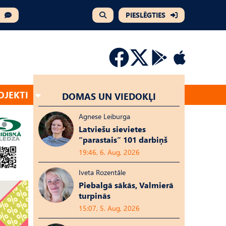
PIESLĒGTIES
OJEKTI
DOMAS UN VIEDOKĻI
Agnese Leiburga
Latviešu sievietes
“parastais” 101 darbiņš
19:46, 6. Aug, 2026
Iveta Rozentāle
Piebalgā sākās, Valmierā
turpinās
15:07, 5. Aug, 2026