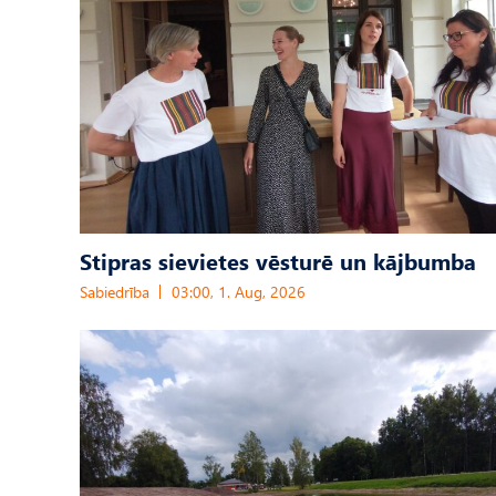
Stipras sievietes vēsturē un kājbumba
Sabiedrība
03:00, 1. Aug, 2026