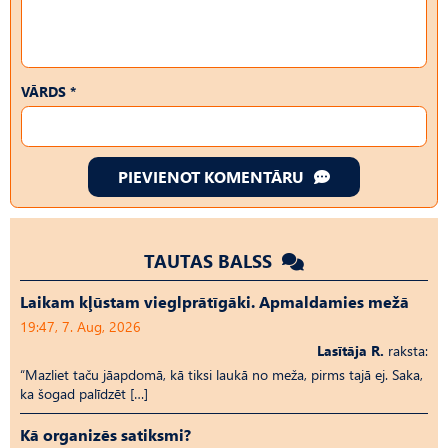
VĀRDS *
PIEVIENOT KOMENTĀRU
TAUTAS BALSS
Laikam kļūstam vieglprātīgāki. Apmaldamies mežā
19:47, 7. Aug, 2026
Lasītāja R.
raksta:
“Mazliet taču jāapdomā, kā tiksi laukā no meža, pirms tajā ej. Saka,
ka šogad palīdzēt […]
Kā organizēs satiksmi?