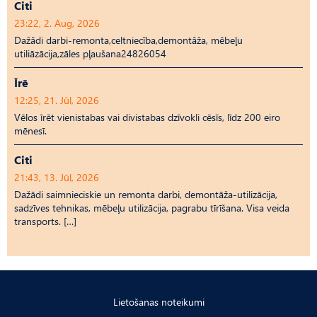
Citi
23:22, 2. Aug, 2026
Dažādi darbi-remonta,celtniecība,demontāža, mēbeļu
utiliāzācija,zāles pļaušana24826054
Īrē
12:25, 21. Jūl, 2026
Vēlos īrēt vienistabas vai divistabas dzīvokli cēsīs, līdz 200 eiro
mēnesī.
Citi
21:43, 13. Jūl, 2026
Dažādi saimnieciskie un remonta darbi, demontāža-utilizācija,
sadzīves tehnikas, mēbeļu utilizācija, pagrabu tīrīšana. Visa veida
transports. […]
Lietošanas noteikumi