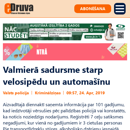
ABONĒŠANA
Valmierā sadursme starp
velosipēdu un automašīnu
Valsts policija
Kriminālziņas
09:57, 24. Apr, 2019
Aizvadītajā diennaktī saņemta informācija par 101 gadījumu,
kad iedzīvotāji vērsušies pēc palīdzības policijā vai konstatēts,
ka noticis noziedzīgs nodarījums. Reģistrēti 7 ceļu satiksmes
negadījumi, kur vienā no gadījumiem ir 3 cietušas personas
Pie transportlīdzekļu stūres, alkoholisko dzērienu iespaidā,