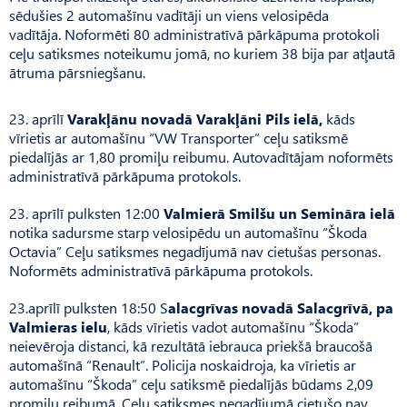
sēdušies 2 automašīnu vadītāji un viens velosipēda
vadītāja. Noformēti 80 administratīvā pārkāpuma protokoli
ceļu satiksmes noteikumu jomā, no kuriem 38 bija par atļautā
ātruma pārsniegšanu.
23. aprīlī
Varakļānu novadā Varakļāni Pils ielā,
kāds
vīrietis ar automašīnu “VW Transporter” ceļu satiksmē
piedalījās ar 1,80 promiļu reibumu. Autovadītājam noformēts
administratīvā pārkāpuma protokols.
23. aprīlī pulksten 12:00
Valmierā Smilšu un Semināra ielā
notika sadursme starp velosipēdu un automašīnu “Škoda
Octavia” Ceļu satiksmes negadījumā nav cietušas personas.
Noformēts administratīvā pārkāpuma protokols.
23.aprīlī pulksten 18:50 S
alacgrīvas novadā Salacgrīvā, pa
Valmieras ielu
, kāds vīrietis vadot automašīnu “Škoda”
neievēroja distanci, kā rezultātā iebrauca priekšā braucošā
automašīnā “Renault”. Policija noskaidroja, ka vīrietis ar
automašīnu “Škoda” ceļu satiksmē piedalījās būdams 2,09
promiļu reibumā. Ceļu satiksmes negadījumā cietušo nav.