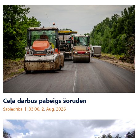
Ceļa darbus pabeigs šoruden
Sabiedrība
03:00, 2. Aug, 2026