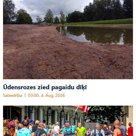
Ūdensrozes zied pagaidu dīķī
Sabiedrība
03:00, 4. Aug, 2026