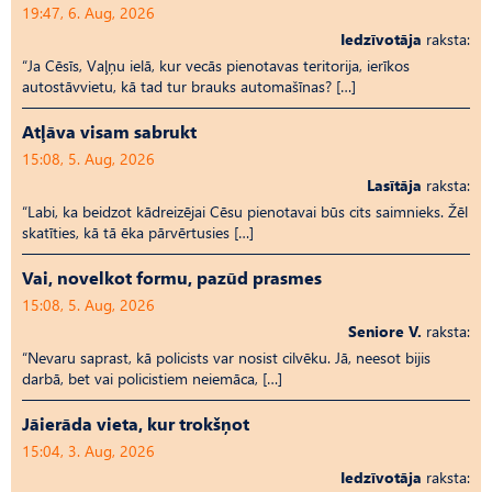
19:47, 6. Aug, 2026
Iedzīvotāja
raksta:
“Ja Cēsīs, Vaļņu ielā, kur vecās pienotavas teritorija, ierīkos
autostāvvietu, kā tad tur brauks automašīnas? […]
Atļāva visam sabrukt
15:08, 5. Aug, 2026
Lasītāja
raksta:
“Labi, ka beidzot kādreizējai Cēsu pienotavai būs cits saimnieks. Žēl
skatīties, kā tā ēka pārvērtusies […]
Vai, novelkot formu, pazūd prasmes
15:08, 5. Aug, 2026
Seniore V.
raksta:
“Nevaru saprast, kā policists var nosist cilvēku. Jā, neesot bijis
darbā, bet vai policistiem neiemāca, […]
Jāierāda vieta, kur trokšņot
15:04, 3. Aug, 2026
Iedzīvotāja
raksta: