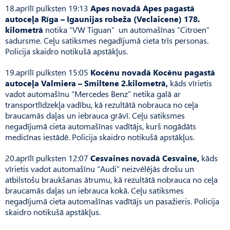
18.aprīlī pulksten 19:13
Apes novadā Apes pagastā
autoceļa Rīga – Igaunijas robeža (Veclaicene) 178.
kilometrā
notika “VW Tiguan” un automašīnas “Citroen”
sadursme. Ceļu satiksmes negadījumā cieta trīs personas.
Policija skaidro notikušā apstākļus.
19.aprīlī pulksten 15:05
Kocēnu novadā Kocēnu pagastā
autoceļa Valmiera – Smiltene 2.kilometrā,
kāds vīrietis
vadot automašīnu “Mercedes Benz” netika galā ar
transportlīdzekļa vadību, kā rezultātā nobrauca no ceļa
braucamās daļas un iebrauca grāvī. Ceļu satiksmes
negadījumā cieta automašīnas vadītājs, kurš nogādāts
medicīnas iestādē. Policija skaidro notikušā apstākļus.
20.aprīlī pulksten 12:07
Cesvaines novadā Cesvaine,
kāds
vīrietis vadot automašīnu “Audi” neizvēlējās drošu un
atbilstošu braukšanas ātrumu, kā rezultātā nobrauca no ceļa
braucamās daļas un iebrauca kokā. Ceļu satiksmes
negadījumā cieta automašīnas vadītājs un pasažieris. Policija
skaidro notikušā apstākļus.