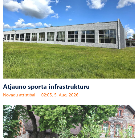
Atjauno sporta infrastruktūru
Novadu attīstībai
02:05, 5. Aug, 2026