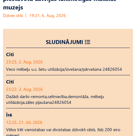
muzejs
Dzīves stils
19:21, 6. Aug, 2026
SLUDINĀJUMI
Citi
23:25, 2. Aug, 2026
Veco mēbeļu u.c. lietu utilizācija/izvešana/pārvešana 24826054
Citi
23:22, 2. Aug, 2026
Dažādi darbi-remonta,celtniecība,demontāža, mēbeļu
utiliāzācija,zāles pļaušana24826054
Īrē
12:25, 21. Jūl, 2026
Vēlos īrēt vienistabas vai divistabas dzīvokli cēsīs, līdz 200 eiro
mēnesī.