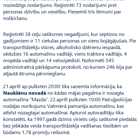
noziedzīgs nodarījums. Reģistrēti 73 nodarījumi pret
personas dzīvību un veselību. Pieņemti trīs lēmumi par
nošķiršanu.
Reģistrēti 38 ceļu satiksmes negadījumi, kur septiņos no
gadījumiem ir 11 cietušas personas un viens bojāgājušais. Pie
transportlīdzekļu stūres, alkoholisko dzērienu iespaidā,
sēdušies 16 automašīnu vadītāji, viens traktora vadītājs, 4
mopēda vadītāji un 14 velosipēdisti. Noformēti 545
administratīvā pārkāpuma protokoli, no kuriem 246 bija par
atļautā ātruma pārsniegšanu.
21.aprīlī ap pulksten 20:00 tika saņemta informācija, ka
Naukšēnu novadā
no kādas mājas pagalma ir nozagta
automašīna “Mazda”. 22.aprīlī pulksten 10:00 Patruļpolicijas
nodaļas norīkojums Valmierā pamanīja automašīnu, kas
atbilst nozagtajai automašīnai. Apturot autovadītāju tika
konstatēts, ka 1997.gadā dzimis vīrietis ceļu satiksmē piedalās
bez jebkāda veida transportlīdzekļa vadīšanas tiesībām un
būdams 1,78 promiļu reibumā.