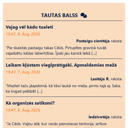
TAUTAS BALSS
Vajag vēl kādu tualeti
19:47, 8. Aug, 2026
Pastaigu cienītāja
raksta:
“Pie skaistās pastaigu takas Cēsīs, Pirtupītes graviņā tuvāk
vajadzētu kādas labierīcības. Īpaši jau karstā laikā […]
Laikam kļūstam vieglprātīgāki. Apmaldamies mežā
19:47, 7. Aug, 2026
Lasītāja R.
raksta:
“Mazliet taču jāapdomā, kā tiksi laukā no meža, pirms tajā ej. Saka,
ka šogad palīdzēt […]
Kā organizēs satiksmi?
19:47, 6. Aug, 2026
Iedzīvotāja
raksta:
“Ja Cēsīs, Vaļņu ielā, kur vecās pienotavas teritorija, ierīkos