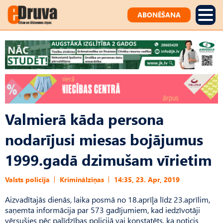
ABONĒŠANA
Valmierā kāda persona
nodarījusi miesas bojājumus
1999.gadā dzimušam vīrietim
Valsts policija
Kriminālziņas
14:35, 23. Apr, 2019
Aizvadītajās dienās, laika posmā no 18.aprīļa līdz 23.aprīlim,
saņemta informācija par 573 gadījumiem, kad iedzīvotāji
vērsušies pēc palīdzības policijā vai konstatēts, ka noticis