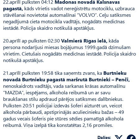
22.aprīlī pulksten 04:12
Madonas novadā Kalsnavas
pagastā,
kāds vīrietis vadot nereģistrētu motociklu, uzbrauca
stāvēšanai novietotai automašīnai “VOLVO”. Ceļu satiksmes
negadījumā cieta motocikla vadītājs, nogādāts medicīnas
iestādē. Policija skaidro notikušā apstākļus.
20.aprīlī ap pulksten 02:30
Valmierā Rīgas ielā,
kāda
persona nodarījusi miesas bojājumus 1999.gadā dzimušam
vīrietim. Cietušais nogādāts medicīnas iestādē. Policija skaidro
notikušā apstākļus.
21.aprīlī pulksten 19:58 tika saņemts zvans, ka
Burtnieku
novadā Burtnieku pagastā maršrutā Burtnieki – Penči,
nenoskaidrots vadītājs, vada sarkanas krāsas automašīnu
“MAZDA”, iespējams, alkohola reibumā un ar savu
braukšanas stilu apdraud pārējos satiksmes dalībniekus.
Pulksten 20:51 policijai izdevās šoferi aizturēt un, veicot
alkohola pārbaudi, apstiprinājās aculiecinieku bažas – 49
gadus vecais šoferis pie stūres sēdies pamatīgā alkohola
reibumā. Viņa izelpā tika konstatētas 2,16 promiles.
Dalies: