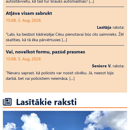
autostāvvietu, kā tad tur brauks automašīnas? […]
Atļāva visam sabrukt
15:08, 5. Aug, 2026
Lasītāja
raksta:
“Labi, ka beidzot kādreizējai Cēsu pienotavai būs cits saimnieks. Žēl
skatīties, kā tā ēka pārvērtusies […]
Vai, novelkot formu, pazūd prasmes
15:08, 5. Aug, 2026
Seniore V.
raksta:
“Nevaru saprast, kā policists var nosist cilvēku. Jā, neesot bijis
darbā, bet vai policistiem neiemāca, […]
Lasītākie raksti