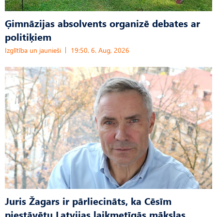
Ģimnāzijas absolvents organizē debates ar
politiķiem
Izglītība un jaunieši
19:50, 6. Aug, 2026
Juris Žagars ir pārliecināts, ka Cēsīm
piestāvētu Latvijas laikmetīgās mākslas