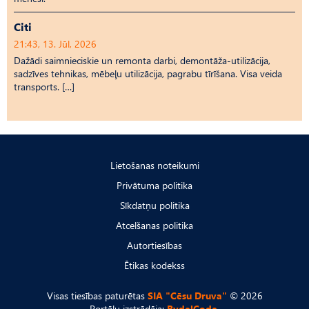
Citi
21:43, 13. Jūl, 2026
Dažādi saimnieciskie un remonta darbi, demontāža-utilizācija,
sadzīves tehnikas, mēbeļu utilizācija, pagrabu tīrīšana. Visa veida
transports. […]
Lietošanas noteikumi
Privātuma politika
Sīkdatņu politika
Atcelšanas politika
Autortiesības
Ētikas kodekss
Visas tiesības paturētas
SIA "Cēsu Druva"
© 2026
Portālu izstrādāja:
RydelCode.