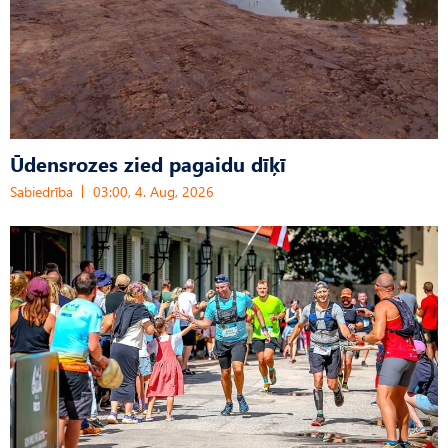
Ūdensrozes zied pagaidu dīķī
Sabiedrība
03:00, 4. Aug, 2026