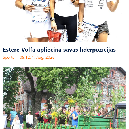
Estere Volfa apliecina savas līderpozīcijas
Sports
09:12, 1. Aug, 2026