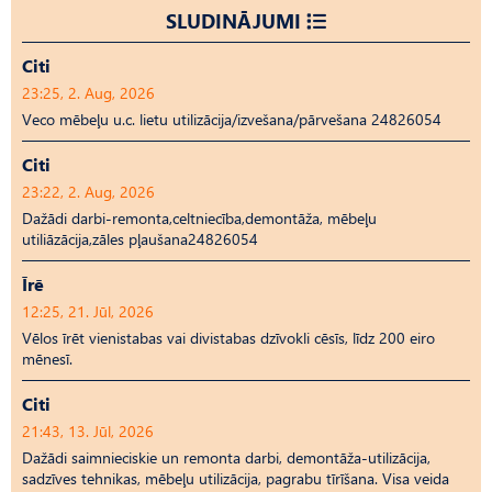
SLUDINĀJUMI
Citi
23:25, 2. Aug, 2026
Veco mēbeļu u.c. lietu utilizācija/izvešana/pārvešana 24826054
Citi
23:22, 2. Aug, 2026
Dažādi darbi-remonta,celtniecība,demontāža, mēbeļu
utiliāzācija,zāles pļaušana24826054
Īrē
12:25, 21. Jūl, 2026
Vēlos īrēt vienistabas vai divistabas dzīvokli cēsīs, līdz 200 eiro
mēnesī.
Citi
21:43, 13. Jūl, 2026
Dažādi saimnieciskie un remonta darbi, demontāža-utilizācija,
sadzīves tehnikas, mēbeļu utilizācija, pagrabu tīrīšana. Visa veida