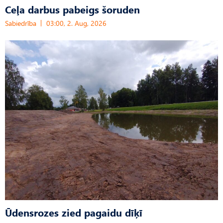
Ceļa darbus pabeigs šoruden
Sabiedrība
03:00, 2. Aug, 2026
Ūdensrozes zied pagaidu dīķī