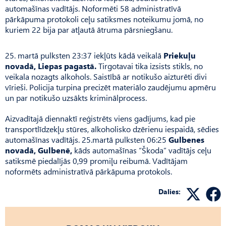
automašīnas vadītājs. Noformēti 58 administratīvā
pārkāpuma protokoli ceļu satiksmes noteikumu jomā, no
kuriem 22 bija par atļautā ātruma pārsniegšanu.
25. martā pulksten 23:37 iekļūts kādā veikalā
Priekuļu
novadā, Liepas pagastā.
Tirgotavai tika izsists stikls, no
veikala nozagts alkohols. Saistībā ar notikušo aizturēti divi
vīrieši. Policija turpina precizēt materiālo zaudējumu apmēru
un par notikušo uzsākts kriminālprocess.
Aizvadītajā diennaktī reģistrēts viens gadījums, kad pie
transportlīdzekļu stūres, alkoholisko dzērienu iespaidā, sēdies
automašīnas vadītājs. 25.martā pulksten 06:25
Gulbenes
novadā, Gulbenē,
kāds automašīnas “Škoda” vadītājs ceļu
satiksmē piedalījās 0,99 promiļu reibumā. Vadītājam
noformēts administratīvā pārkāpuma protokols.
Dalies: