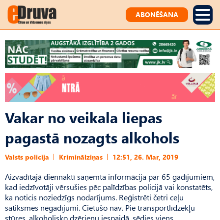
ABONĒŠANA
Vakar no veikala liepas
pagastā nozagts alkohols
Valsts policija
Kriminālziņas
12:51, 26. Mar, 2019
Aizvadītajā diennaktī saņemta informācija par 65 gadījumiem,
kad iedzīvotāji vērsušies pēc palīdzības policijā vai konstatēts,
ka noticis noziedzīgs nodarījums. Reģistrēti četri ceļu
satiksmes negadījumi. Cietušo nav. Pie transportlīdzekļu
stūres, alkoholisko dzērienu iespaidā, sēdies viens