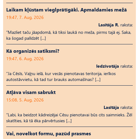
Laikam kļūstam vieglprātīgāki. Apmaldamies mežā
19:47, 7. Aug, 2026
Lasītāja R.
raksta:
“Mazliet taču jāapdomā, kā tiksi laukā no meža, pirms tajā ej. Saka,
ka šogad palīdzēt […]
Kā organizēs satiksmi?
19:47, 6. Aug, 2026
Iedzīvotāja
raksta:
“Ja Cēsīs, Vaļņu ielā, kur vecās pienotavas teritorija, ierīkos
autostāvvietu, kā tad tur brauks automašīnas? […]
Atļāva visam sabrukt
15:08, 5. Aug, 2026
Lasītāja
raksta:
“Labi, ka beidzot kādreizējai Cēsu pienotavai būs cits saimnieks. Žēl
skatīties, kā tā ēka pārvērtusies […]
Vai, novelkot formu, pazūd prasmes