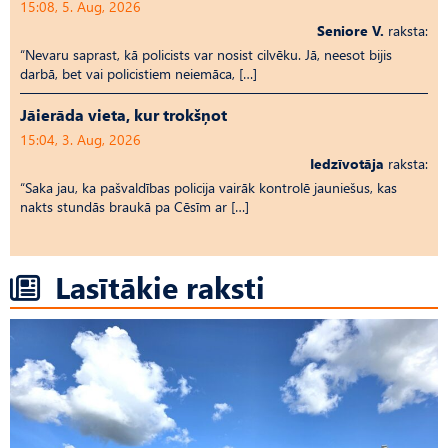
15:08, 5. Aug, 2026
Seniore V.
raksta:
“Nevaru saprast, kā policists var nosist cilvēku. Jā, neesot bijis
darbā, bet vai policistiem neiemāca, […]
Jāierāda vieta, kur trokšņot
15:04, 3. Aug, 2026
Iedzīvotāja
raksta:
“Saka jau, ka pašvaldības policija vairāk kontrolē jauniešus, kas
nakts stundās braukā pa Cēsīm ar […]
Lasītākie raksti