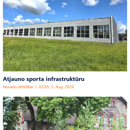
Atjauno sporta infrastruktūru
Novadu attīstībai
02:05, 5. Aug, 2026