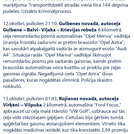
marķējuma. Transportlīdzeklī atradās viena litra 144 degvīna
pudeles. Uzsākts kriminālprocess.
12.okotbrī, pulksten 21:10,
Gulbenes novadā, autoceļa
Gulbene – Balvi- Viļaka – Krievijas robeža
8.kilometrā,
ceļa remontdarbu posmā automašīnas “Opel Meriva” vadītāja
izraisīja frontālu sadursmi ar pretim braucošo “Opel Astra”,
kas savukārt atpakaļgaitā sadūrās ar aizmugurē esošo “Audi
A4”. Situācija radās “Opel Mariva” vadītājai šķērsojot
remontdarbu posmu pie sarkanās gaismas, kamēr pretim
braucošās automašīnas veica kustību uz priekšu pie zaļas
gaismas signāla. Negadījumā cieta “Opel Astra” divas
pasažieres, kuras nogādātas slimnīcā. Policija skaidro
notikušo.
13.oktobrī, pulksten 01:43,
Rūjienas novadā, autoceļa
Virķēni – Vilpuka
2.kilometrā, automašīna “Ford Focus,”
apbraucot uz ceļa malā stāvošo “VW Golf”, uzbrauca aiz tās
ceļa vidū stāvošajam gājējam. Cietušais bija ģērbies tumšā
apģērbā bez gaismu atstarojošiem elementiem. Vīrietis tika
nogādāts medicīnas iestādē, kur tika konstatēts 2,99 promiļu