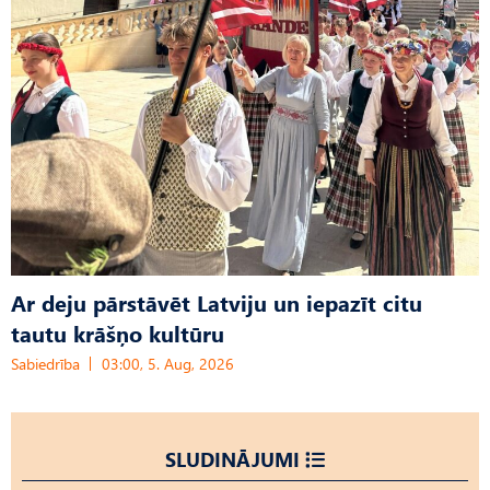
Ar deju pārstāvēt Latviju un iepazīt citu
tautu krāšņo kultūru
Sabiedrība
03:00, 5. Aug, 2026
SLUDINĀJUMI