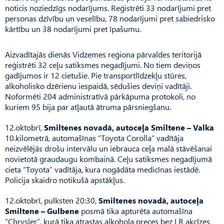
noticis noziedzīgs nodarījums. Reģistrēti 33 nodarījumi pret
personas dzīvību un veselību, 78 nodarījumi pret sabiedrisko
kārtību un 38 nodarījumi pret īpašumu.
Aizvadītajās dienās Vidzemes reģiona pārvaldes teritorijā
reģistrēti 32 ceļu satiksmes negadījumi. No tiem deviņos
gadījumos ir 12 cietušie. Pie transportlīdzekļu stūres,
alkoholisko dzērienu iespaidā, sēdušies deviņi vadītāji.
Noformēti 204 administratīvā pārkāpuma protokoli, no
kuriem 95 bija par atļautā ātruma pārsniegšanu.
12.oktobrī,
Smiltenes novadā, autoceļa Smiltene – Valka
10.kilometrā, automašīnas “Toyota Corolla” vadītāja
neizvēlējās drošu intervālu un iebrauca ceļa malā stāvēšanai
novietotā graudaugu kombainā. Ceļu satiksmes negadījumā
cieta “Toyota” vadītāja, kura nogādāta medicīnas iestādē.
Policija skaidro notikušā apstākļus.
12.oktobrī, pulksten 20:30,
Smiltenes novadā, autoceļa
Smiltene – Gulbene
posmā tika apturēta automašīna
“Chrysler”, kurā tika atrastas alkohola preces bez LR akcīzes