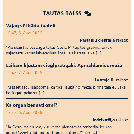
TAUTAS BALSS
Vajag vēl kādu tualeti
19:47, 8. Aug, 2026
Pastaigu cienītāja
raksta:
“Pie skaistās pastaigu takas Cēsīs, Pirtupītes graviņā tuvāk
vajadzētu kādas labierīcības. Īpaši jau karstā laikā […]
Laikam kļūstam vieglprātīgāki. Apmaldamies mežā
19:47, 7. Aug, 2026
Lasītāja R.
raksta:
“Mazliet taču jāapdomā, kā tiksi laukā no meža, pirms tajā ej. Saka,
ka šogad palīdzēt […]
Kā organizēs satiksmi?
19:47, 6. Aug, 2026
Iedzīvotāja
raksta:
“Ja Cēsīs, Vaļņu ielā, kur vecās pienotavas teritorija, ierīkos
autostāvvietu, kā tad tur brauks automašīnas? […]