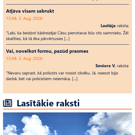
Atļāva visam sabrukt
15:08, 5. Aug, 2026
Lasītāja
raksta:
“Labi, ka beidzot kādreizējai Cēsu pienotavai būs cits saimnieks. Žēl
skatīties, kā tā ēka pārvērtusies […]
Vai, novelkot formu, pazūd prasmes
15:08, 5. Aug, 2026
Seniore V.
raksta:
“Nevaru saprast, kā policists var nosist cilvēku. Jā, neesot bijis
darbā, bet vai policistiem neiemāca, […]
Lasītākie raksti