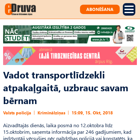
ABONĒŠANA
Vadot transportlīdzekli
atpakaļgaitā, uzbrauc savam
bērnam
Valsts policija
Kriminālziņas
15:09, 15. Okt, 2018
Aizvadītajās dienās, laika posmā no 12.oktobra līdz
15.oktobrim, saņemta informācija par 246 gadījumiem, kad
iedzīvotāji vērsušies pēc palīdzības policijā vai konstatēts, ka