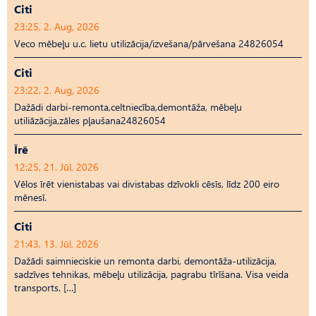
Citi
23:25, 2. Aug, 2026
Veco mēbeļu u.c. lietu utilizācija/izvešana/pārvešana 24826054
Citi
23:22, 2. Aug, 2026
Dažādi darbi-remonta,celtniecība,demontāža, mēbeļu
utiliāzācija,zāles pļaušana24826054
Īrē
12:25, 21. Jūl, 2026
Vēlos īrēt vienistabas vai divistabas dzīvokli cēsīs, līdz 200 eiro
mēnesī.
Citi
21:43, 13. Jūl, 2026
Dažādi saimnieciskie un remonta darbi, demontāža-utilizācija,
sadzīves tehnikas, mēbeļu utilizācija, pagrabu tīrīšana. Visa veida
transports. […]