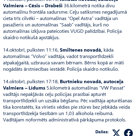
Valmiera – Cēsis – Drabeši
36.kilometrā notika divu
automašīnu frontāla sadursme. Ceļu satiksmes negadījumā
cieta trīs cilvēki – automašīnas “Opel Astra” vadītāja un
pasažieris un automašīnas “Saab” vadītājs, kurš no
automašīnas izkļuva pateicoties VUGD palīdzībai. Policija
skaidro notikušā apstākļus.
14.oktobrī, pulksten 11:16,
Smiltenes novadā,
kāda
automašīnas “Volvo” vadītāja, vadot transportlīdzekli
atpakaļgaitā, uzbrauca savam bērnam. Bērns kopā ar māti
nogādāts ārstniecības iestādē. Policija skaidro notikušo.
14.oktobrī, pulksten 17:18,
Burtnieku novadā, autoceļa
Valmiera – Līdums
5.kilometrā automašīnas “VW Passat”
vadītājs nepakļāvās ceļu policijas prasībai apturēt
transportlīdzekli un uzsāka bēgšanu. Pēc vadītāja apturēšanas
tika konstatēts, ka vīrietis sēdies pie stūres bez jebkāda veida
transportlīdzekļa tiesībām un 1,03 alkohola reibumā.
Vadītājam noformēts administratīvā pārkāpuma protokols.
Dalies: