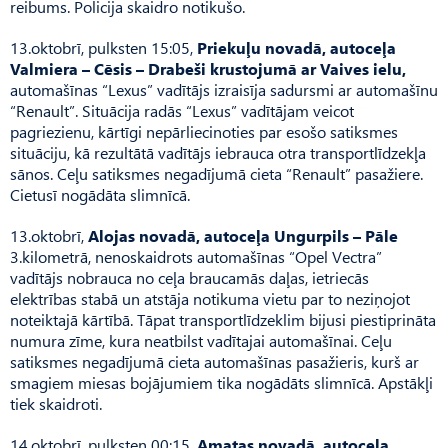
reibums. Policija skaidro notikušo.
13.oktobrī, pulksten 15:05,
Priekuļu novadā, autoceļa
Valmiera – Cēsis – Drabeši krustojumā ar Vaives ielu,
automašīnas “Lexus” vadītājs izraisīja sadursmi ar automašīnu
“Renault”. Situācija radās “Lexus” vadītājam veicot
pagriezienu, kārtīgi nepārliecinoties par esošo satiksmes
situāciju, kā rezultātā vadītājs iebrauca otra transportlīdzekļa
sānos. Ceļu satiksmes negadījumā cieta “Renault” pasažiere.
Cietusī nogādāta slimnīcā.
13.oktobrī,
Alojas novadā, autoceļa Ungurpils – Pāle
3.kilometrā, nenoskaidrots automašīnas “Opel Vectra”
vadītājs nobrauca no ceļa braucamās daļas, ietriecās
elektrības stabā un atstāja notikuma vietu par to neziņojot
noteiktajā kārtībā. Tāpat transportlīdzeklim bijusi piestiprināta
numura zīme, kura neatbilst vadītajai automašīnai. Ceļu
satiksmes negadījumā cieta automašīnas pasažieris, kurš ar
smagiem miesas bojājumiem tika nogādāts slimnīcā. Apstākļi
tiek skaidroti.
14.oktobrī, pulksten 00:15,
Amatas novadā, autoceļa