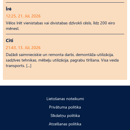
Īrē
12:25, 21. Jūl, 2026
Vēlos īrēt vienistabas vai divistabas dzīvokli cēsīs, līdz 200 eiro
mēnesī.
Citi
21:43, 13. Jūl, 2026
Dažādi saimnieciskie un remonta darbi, demontāža-utilizācija,
sadzīves tehnikas, mēbeļu utilizācija, pagrabu tīrīšana. Visa veida
transports. […]
Lietošanas noteikumi
Privātuma politika
Sīkdatņu politika
Atcelšanas politika