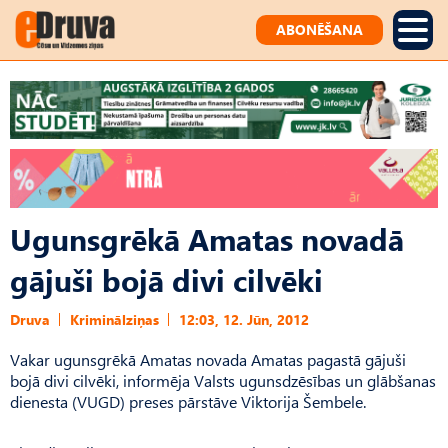
ABONĒŠANA
Ugunsgrēkā Amatas novadā
gājuši bojā divi cilvēki
Druva
Kriminālziņas
12:03, 12. Jūn, 2012
Vakar ugunsgrēkā Amatas novada Amatas pagastā gājuši
bojā divi cilvēki, informēja Valsts ugunsdzēsības un glābšanas
dienesta (VUGD) preses pārstāve Viktorija Šembele.