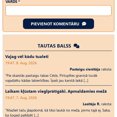
VĀRDS *
PIEVIENOT KOMENTĀRU
TAUTAS BALSS
Vajag vēl kādu tualeti
19:47, 8. Aug, 2026
Pastaigu cienītāja
raksta:
“Pie skaistās pastaigu takas Cēsīs, Pirtupītes graviņā tuvāk
vajadzētu kādas labierīcības. Īpaši jau karstā laikā […]
Laikam kļūstam vieglprātīgāki. Apmaldamies mežā
19:47, 7. Aug, 2026
Lasītāja R.
raksta:
“Mazliet taču jāapdomā, kā tiksi laukā no meža, pirms tajā ej. Saka,
ka šogad palīdzēt […]