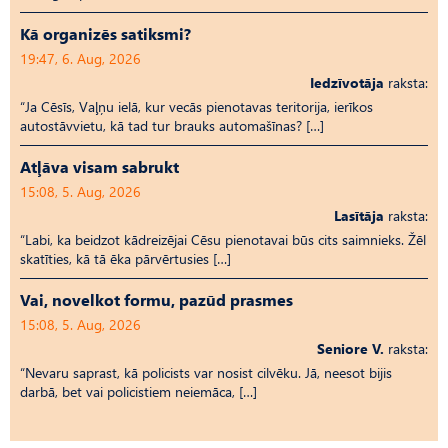
Kā organizēs satiksmi?
19:47, 6. Aug, 2026
Iedzīvotāja
raksta:
“Ja Cēsīs, Vaļņu ielā, kur vecās pienotavas teritorija, ierīkos
autostāvvietu, kā tad tur brauks automašīnas? […]
Atļāva visam sabrukt
15:08, 5. Aug, 2026
Lasītāja
raksta:
“Labi, ka beidzot kādreizējai Cēsu pienotavai būs cits saimnieks. Žēl
skatīties, kā tā ēka pārvērtusies […]
Vai, novelkot formu, pazūd prasmes
15:08, 5. Aug, 2026
Seniore V.
raksta:
“Nevaru saprast, kā policists var nosist cilvēku. Jā, neesot bijis
darbā, bet vai policistiem neiemāca, […]