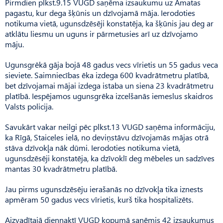
Pirmdien plkst.9.15 VUGD saņēma izsaukumu uz Amatas
pagastu, kur dega šķūnis un dzīvojamā māja. Ierodoties
notikuma vietā, ugunsdzēsēji konstatēja, ka šķūnis jau deg ar
atklātu liesmu un uguns ir pārmetusies arī uz dzīvojamo
māju.
Ugunsgrēkā gāja bojā 48 gadus vecs vīrietis un 55 gadus veca
sieviete. Saimniecības ēka izdega 600 kvadrātmetru platībā,
bet dzīvojamai mājai izdega istaba un siena 23 kvadrātmetru
platībā. Iespējamos ugunsgrēka izcelšanās iemeslus skaidros
Valsts policija.
Savukārt vakar neilgi pēc plkst.13 VUGD saņēma informāciju,
ka Rīgā, Staiceles ielā, no deviņstāvu dzīvojamās mājas otrā
stāva dzīvokļa nāk dūmi. Ierodoties notikuma vietā,
ugunsdzēsēji konstatēja, ka dzīvoklī deg mēbeles un sadzīves
mantas 30 kvadrātmetru platībā.
Jau pirms ugunsdzēsēju ierašanās no dzīvokļa tika iznests
apmēram 50 gadus vecs vīrietis, kurš tika hospitalizēts.
Aizvadītajā diennaktī VUGD kopumā saņēmis 42 izsaukumus