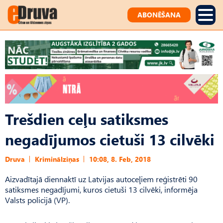
ABONĒŠANA
Trešdien ceļu satiksmes
negadījumos cietuši 13 cilvēki
Druva
Kriminālziņas
10:08, 8. Feb, 2018
Aizvadītajā diennaktī uz Latvijas autoceļiem reģistrēti 90
satiksmes negadījumi, kuros cietuši 13 cilvēki, informēja
Valsts policijā (VP).