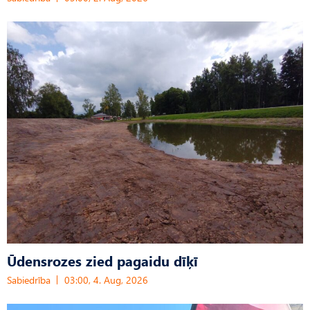
Ūdensrozes zied pagaidu dīķī
Sabiedrība
03:00, 4. Aug, 2026