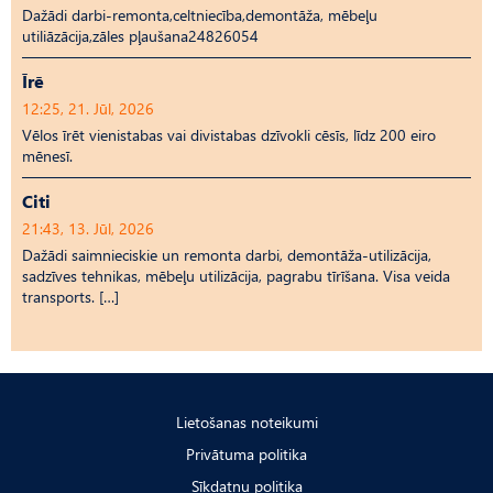
Dažādi darbi-remonta,celtniecība,demontāža, mēbeļu
utiliāzācija,zāles pļaušana24826054
Īrē
12:25, 21. Jūl, 2026
Vēlos īrēt vienistabas vai divistabas dzīvokli cēsīs, līdz 200 eiro
mēnesī.
Citi
21:43, 13. Jūl, 2026
Dažādi saimnieciskie un remonta darbi, demontāža-utilizācija,
sadzīves tehnikas, mēbeļu utilizācija, pagrabu tīrīšana. Visa veida
transports. […]
Lietošanas noteikumi
Privātuma politika
Sīkdatņu politika