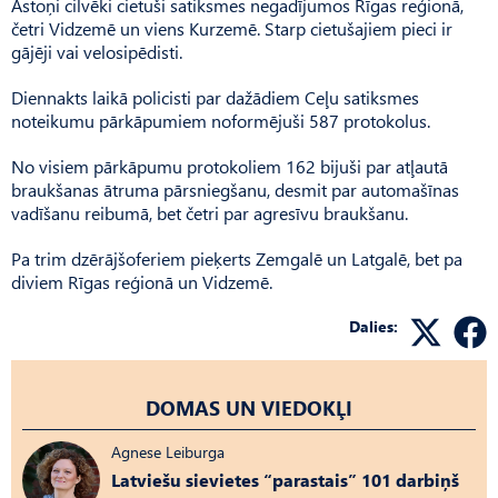
Astoņi cilvēki cietuši satiksmes negadījumos Rīgas reģionā,
četri Vidzemē un viens Kurzemē. Starp cietušajiem pieci ir
gājēji vai velosipēdisti.
Diennakts laikā policisti par dažādiem Ceļu satiksmes
noteikumu pārkāpumiem noformējuši 587 protokolus.
No visiem pārkāpumu protokoliem 162 bijuši par atļautā
braukšanas ātruma pārsniegšanu, desmit par automašīnas
vadīšanu reibumā, bet četri par agresīvu braukšanu.
Pa trim dzērājšoferiem pieķerts Zemgalē un Latgalē, bet pa
diviem Rīgas reģionā un Vidzemē.
Dalies:
DOMAS UN VIEDOKĻI
Agnese Leiburga
Latviešu sievietes “parastais” 101 darbiņš