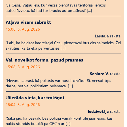
“Ja Cēsīs, Vaļņu ielā, kur vecās pienotavas teritorija, ierīkos
autostāvvietu, kā tad tur brauks automašīnas? […]
Atļāva visam sabrukt
15:08, 5. Aug, 2026
Lasītāja
raksta:
“Labi, ka beidzot kādreizējai Cēsu pienotavai būs cits saimnieks. Žēl
skatīties, kā tā ēka pārvērtusies […]
Vai, novelkot formu, pazūd prasmes
15:08, 5. Aug, 2026
Seniore V.
raksta:
“Nevaru saprast, kā policists var nosist cilvēku. Jā, neesot bijis
darbā, bet vai policistiem neiemāca, […]
Jāierāda vieta, kur trokšņot
15:04, 3. Aug, 2026
Iedzīvotāja
raksta:
“Saka jau, ka pašvaldības policija vairāk kontrolē jauniešus, kas
nakts stundās braukā pa Cēsīm ar […]