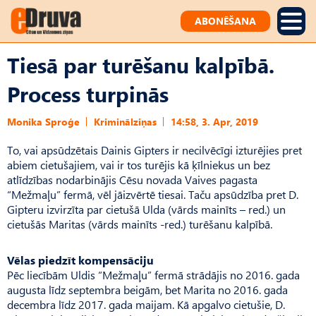
ABONĒŠANA
Tiesā par turēšanu kalpībā.
Process turpinās
Monika Sproģe
Kriminālziņas
14:58, 3. Apr, 2019
To, vai apsūdzētais Dainis Gipters ir necilvēcīgi izturējies pret
abiem cietušajiem, vai ir tos turējis kā ķīlniekus un bez
atlīdzības nodarbinājis Cēsu novada Vaives pagasta
“Mežmaļu” fermā, vēl jāizvērtē tiesai. Taču apsūdzība pret D.
Gipteru izvirzīta par cietušā Ulda (vārds mainīts – red.) un
cietušās Maritas (vārds mainīts -red.) turēšanu kalpībā.
Vēlas piedzīt kompensāciju
Pēc liecībām Uldis “Mežmaļu” fermā strādājis no 2016. gada
augusta līdz septembra beigām, bet Marita no 2016. gada
decembra līdz 2017. gada maijam. Kā apgalvo cietušie, D.