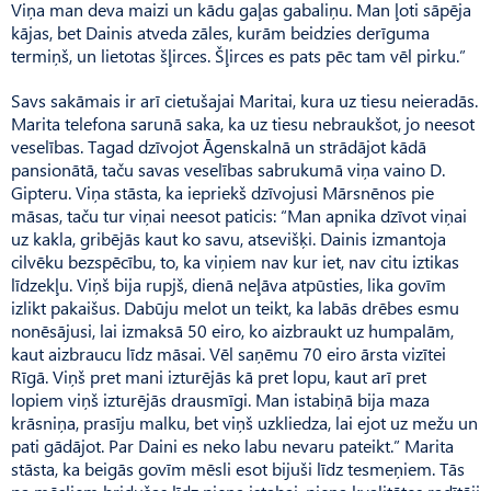
Viņa man deva maizi un kādu gaļas gabaliņu. Man ļoti sāpēja
kājas, bet Dainis atveda zāles, kurām beidzies derīguma
termiņš, un lietotas šļirces. Šļirces es pats pēc tam vēl pirku.”
Savs sakāmais ir arī cietušajai Maritai, kura uz tiesu neieradās.
Marita telefona sarunā saka, ka uz tiesu nebraukšot, jo neesot
veselības. Tagad dzīvojot Āgenskalnā un strādājot kādā
pansionātā, taču savas veselības sabrukumā viņa vaino D.
Gipteru. Viņa stāsta, ka iepriekš dzīvojusi Mārsnēnos pie
māsas, taču tur viņai neesot paticis: “Man apnika dzīvot viņai
uz kakla, gribējās kaut ko savu, atsevišķi. Dainis izmantoja
cilvēku bezspēcību, to, ka viņiem nav kur iet, nav citu iztikas
līdzekļu. Viņš bija rupjš, dienā neļāva atpūsties, lika govīm
izlikt pakaišus. Dabūju melot un teikt, ka labās drēbes esmu
nonēsājusi, lai izmaksā 50 eiro, ko aizbraukt uz humpalām,
kaut aizbraucu līdz māsai. Vēl saņēmu 70 eiro ārsta vizītei
Rīgā. Viņš pret mani izturējās kā pret lopu, kaut arī pret
lopiem viņš izturējās drausmīgi. Man istabiņā bija maza
krāsniņa, prasīju malku, bet viņš uzkliedza, lai ejot uz mežu un
pati gādājot. Par Daini es neko labu nevaru pateikt.” Marita
stāsta, ka beigās govīm mēsli esot bijuši līdz tesmeņiem. Tās