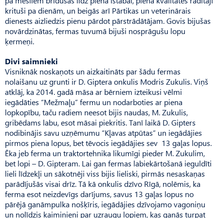
pa mēsliem bridušas līdz piena istabai, piena kvalitātes radītāji
krituši pa dienām, un beigās arī Pārtikas un veterinārais
dienests aizliedzis pienu pārdot pārstrādātājam. Govis bijušas
novārdzinātas, fermas tuvumā bijuši nosprāgušu lopu
ķermeņi.
Divi saimnieki
Visniknāk noskaņots un aizkaitināts par šādu fermas
nolaišanu uz grunti ir D. Giptera onkulis Modris Zukulis. Viņš
atklāj, ka 2014. gadā māsa ar bērniem izteikusi vēlmi
iegādāties “Mežmaļu” fermu un nodarboties ar piena
lopkopību, taču radiem neesot bijis naudas, M. Zukulis,
gribēdams labu, esot māsai piekritis. Tanī laikā D. Gipters
nodibinājis savu uzņēmumu “Kļavas atpūtas” un iegādājies
pirmos piena lopus, bet tēvocis iegādājies sev 13 gaļas lopus.
Ēka jeb ferma un traktortehnika likumīgi pieder M. Zukulim,
bet lopi – D. Gipteram. Lai gan fermas labiekārtošanā ieguldīti
lieli līdzekļi un sākotnēji viss bijis lieliski, pirmās nesaskaņas
parādījušās visai drīz. Tā kā onkulis dzīvo Rīgā, nolēmis, ka
ferma esot neizdevīgs darījums, savus 13 gaļas lopus no
pārējā ganāmpulka nošķīris, iegādājies dzīvojamo vagoniņu
un nolīdzis kaimiņieni par uzraugu lopiem, kas ganās turpat