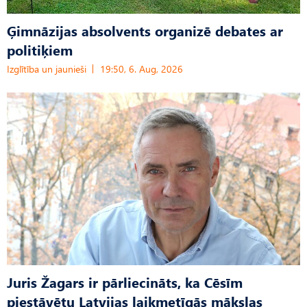
Ģimnāzijas absolvents organizē debates ar
politiķiem
Izglītība un jaunieši
19:50, 6. Aug, 2026
Juris Žagars ir pārliecināts, ka Cēsīm
piestāvētu Latvijas laikmetīgās mākslas