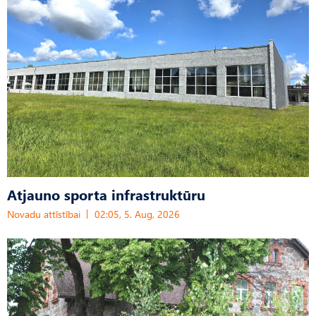
Atjauno sporta infrastruktūru
Novadu attīstībai
02:05, 5. Aug, 2026