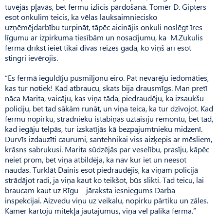
tuvējās pļavās, bet fermu izlicis pārdošanā. Tomēr D. Gipters
esot onkulim teicis, ka vēlas lauksaimniecisko
uzņēmējdarbību turpināt, tāpēc aicinājis onkuli noslēgt īres
līgumu ar izpirkuma tiesībām un nosacījumu, ka M.Zukulis
fermā drīkst ieiet tikai divas reizes gadā, ko viņš arī esot
stingri ievērojis.
“Es fermā ieguldīju pusmiljonu eiro. Pat nevarēju iedomāties,
kas tur notiek! Kad atbraucu, skats bija drausmīgs. Man pretī
nāca Marita, vaicāju, kas viņa tāda, piedraudēju, ka izsaukšu
policiju, bet tad sākām runāt, un viņa teica, ka tur dzīvojot. Kad
fermu nopirku, strādnieku istabiņās uztaisīju remontu, bet tad,
kad iegāju telpās, tur izskatījās kā bezpajumtnieku midzenī.
Durvīs izdauzīti caurumi, santehnikai viss aizķepis ar mēsliem,
krāsns sabrukusi. Marita sūdzējās par veselību, prasīju, kāpēc
neiet prom, bet viņa atbildēja, ka nav kur iet un neesot
naudas. Turklāt Dainis esot piedraudējis, ka viņam policijā
strādājot radi, ja viņa kaut ko teikšot, būs slikti. Tad teicu, lai
braucam kaut uz Rīgu – jāraksta iesniegums Darba
inspekcijai. Aizvedu viņu uz veikalu, nopirku pārtiku un zāles.
Kamēr kārtoju mitekļa jautājumus, viņa vēl palika fermā.”