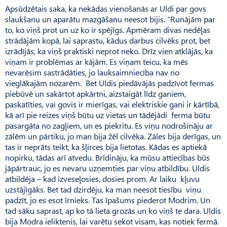
Apsūdzētais saka, ka nekādas vienošanās ar Uldi par govs
slaukšanu un aparātu mazgāšanu neesot bijis. “Runājām par
to, ko viņš prot un uz ko ir spējīgs. Apmēram divas nedēļas
strādājām kopā, lai saprastu, kādus darbus cilvēks prot, bet
izrādījās, ka viņš praktiski neprot neko. Drīz vien atklājās, ka
viņam ir problēmas ar kājām. Es viņam teicu, ka mēs
nevarēsim sastrādāties, jo lauksaimniecība nav no
vieglākajām nozarēm. Bet Uldis piedāvājās padzīvot fermas
piebūvē un sakārtot apkārtni, aizstaigāt līdz ganiem,
paskatīties, vai govis ir mierīgas, vai elektriskie gani ir kārtībā,
kā arī pie reizes viņš būtu uz vietas un tādējādi ferma būtu
pasargāta no zagļiem, un es piekritu. Es viņu nodrošināju ar
zālēm un pārtiku, jo man bija žēl cilvēka. Zāles bija derīgas, un
tas ir neprāts teikt, ka šļirces bija lietotas. Kādas es aptiekā
nopirku, tādas arī atvedu. Brīdināju, ka mūsu attiecības būs
jāpārtrauc, jo es nevaru uzņemties par viņu atbildību. Uldis
atbildēja – kad izveseļosies, dosies prom. Ar laiku kļuvu
uzstājīgāks. Bet tad dzirdēju, ka man neesot tiesību viņu
padzīt, jo es esot īrnieks. Tas īpašums piederot Modrim. Un
tad sāku saprast, ap ko tā lieta grozās un ko viņš te dara. Uldis
bija Modra ieliktenis, lai varētu sekot visam, kas notiek fermā.