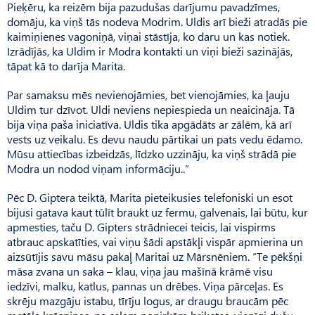
Pieķēru, ka reizēm bija pazudušas darījumu pavadzīmes,
domāju, ka viņš tās nodeva Modrim. Uldis arī bieži atradās pie
kaimiņienes vagoniņā, viņai stāstīja, ko daru un kas notiek.
Izrādījās, ka Uldim ir Modra kontakti un viņi bieži sazinājās,
tāpat kā to darīja Marita.
Par samaksu mēs nevienojāmies, bet vienojāmies, ka ļauju
Uldim tur dzīvot. Uldi neviens nepiespieda un neaicināja. Tā
bija viņa paša iniciatīva. Uldis tika apgādāts ar zālēm, kā arī
vests uz veikalu. Es devu naudu pārtikai un pats vedu ēdamo.
Mūsu attiecības izbeidzās, līdzko uzzināju, ka viņš strādā pie
Modra un nodod viņam informāciju..”
Pēc D. Giptera teiktā, Marita pieteikusies telefoniski un esot
bijusi gatava kaut tūlīt braukt uz fermu, galvenais, lai būtu, kur
apmesties, taču D. Gipters strādniecei teicis, lai vispirms
atbrauc apskatīties, vai viņu šādi apstākļi vispār apmierina un
aizsūtījis savu māsu pakaļ Maritai uz Mārsnēniem. “Te pēkšņi
māsa zvana un saka – klau, viņa jau mašīnā krāmē visu
iedzīvi, malku, katlus, pannas un drēbes. Viņa pārceļas. Es
skrēju mazgāju istabu, tīrīju logus, ar draugu braucām pēc