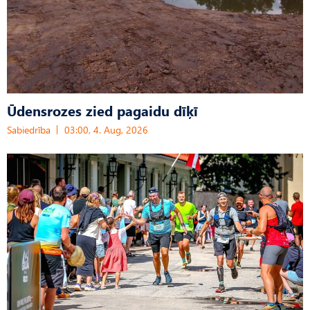
Ūdensrozes zied pagaidu dīķī
Sabiedrība
03:00, 4. Aug, 2026