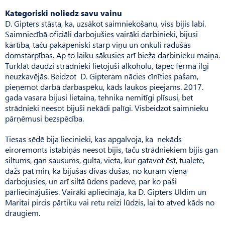
Kategoriski noliedz savu vainu
D. Gipters stāsta, ka, uzsākot saimniekošanu, viss bijis labi.
Saimniecībā oficiāli darbojušies vairāki darbinieki, bijusi
kārtība, taču pakāpeniski starp viņu un onkuli radušās
domstarpības. Ap to laiku sākusies arī bieža darbinieku maiņa.
Turklāt daudzi strādnieki lietojuši alkoholu, tāpēc fermā ilgi
neuzkavējās. Beidzot D. Gipteram nācies cīnīties pašam,
pieņemot darbā darbaspēku, kāds laukos pieejams. 2017.
gada vasara bijusi lietaina, tehnika nemitīgi plīsusi, bet
strādnieki neesot bijuši nekādi palīgi. Visbeidzot saimnieku
pārņēmusi bezspēcība.
Tiesas sēdē bija liecinieki, kas apgalvoja, ka nekāds
eiroremonts istabiņās neesot bijis, taču strādniekiem bijis gan
siltums, gan sausums, gulta, vieta, kur gatavot ēst, tualete,
dažs pat min, ka bijušas divas dušas, no kurām viena
darbojusies, un arī siltā ūdens padeve, par ko paši
pārliecinājušies. Vairāki apliecināja, ka D. Gipters Uldim un
Maritai pircis pārtiku vai retu reizi lūdzis, lai to atved kāds no
draugiem.