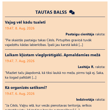
TAUTAS BALSS
Vajag vēl kādu tualeti
19:47, 8. Aug, 2026
Pastaigu cienītāja
raksta:
“Pie skaistās pastaigu takas Cēsīs, Pirtupītes graviņā tuvāk
vajadzētu kādas labierīcības. Īpaši jau karstā laikā […]
Laikam kļūstam vieglprātīgāki. Apmaldamies mežā
19:47, 7. Aug, 2026
Lasītāja R.
raksta:
“Mazliet taču jāapdomā, kā tiksi laukā no meža, pirms tajā ej. Saka,
ka šogad palīdzēt […]
Kā organizēs satiksmi?
19:47, 6. Aug, 2026
Iedzīvotāja
raksta:
“Ja Cēsīs, Vaļņu ielā, kur vecās pienotavas teritorija, ierīkos
autostāvvietu, kā tad tur brauks automašīnas? […]