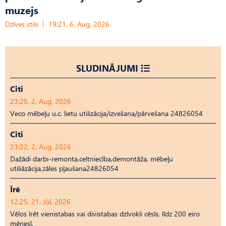
muzejs
Dzīves stils
19:21, 6. Aug, 2026
SLUDINĀJUMI
Citi
23:25, 2. Aug, 2026
Veco mēbeļu u.c. lietu utilizācija/izvešana/pārvešana 24826054
Citi
23:22, 2. Aug, 2026
Dažādi darbi-remonta,celtniecība,demontāža, mēbeļu
utiliāzācija,zāles pļaušana24826054
Īrē
12:25, 21. Jūl, 2026
Vēlos īrēt vienistabas vai divistabas dzīvokli cēsīs, līdz 200 eiro
mēnesī.