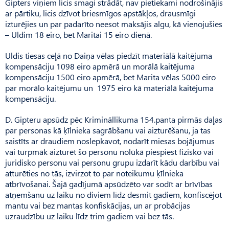
Gipters viņiem licis smagi strādāt, nav pietiekami nodrošinājis
ar pārtiku, licis dzīvot briesmīgos apstākļos, drausmīgi
izturējies un par padarīto neesot maksājis algu, kā vienojušies
– Uldim 18 eiro, bet Maritai 15 eiro dienā.
Uldis tiesas ceļā no Daiņa vēlas piedzīt materiālā kaitējuma
kompensāciju 1098 eiro apmērā un morālā kaitējuma
kompensāciju 1500 eiro apmērā, bet Marita vēlas 5000 eiro
par morālo kaitējumu un 1975 eiro kā materiālā kaitējuma
kompensāciju.
D. Gipteru apsūdz pēc Krimināllikuma 154.panta pirmās daļas
par personas kā ķīlnieka sagrābšanu vai aizturēšanu, ja tas
saistīts ar draudiem noslepkavot, nodarīt miesas bojājumus
vai turpmāk aizturēt šo personu nolūkā piespiest fizisko vai
juridisko personu vai personu grupu izdarīt kādu darbību vai
atturēties no tās, izvirzot to par noteikumu ķīlnieka
atbrīvošanai. Šajā gadījumā apsūdzēto var sodīt ar brīvības
atņemšanu uz laiku no diviem līdz desmit gadiem, konfiscējot
mantu vai bez mantas konfiskācijas, un ar probācijas
uzraudzību uz laiku līdz trim gadiem vai bez tās.