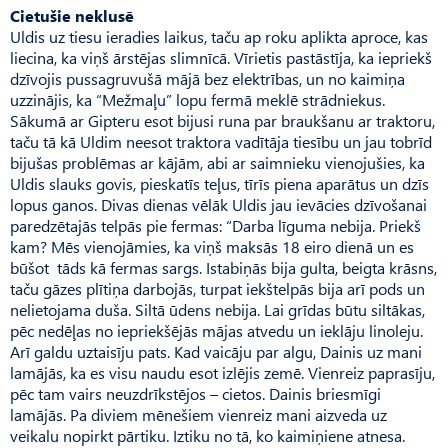
Cietušie neklusē
Uldis uz tiesu ieradies laikus, taču ap roku aplikta aproce, kas
liecina, ka viņš ārstējas slimnīcā. Vīrietis pastāstīja, ka iepriekš
dzīvojis pussagruvušā mājā bez elektrības, un no kaimiņa
uzzinājis, ka “Mežmaļu” lopu fermā meklē strādniekus.
Sākumā ar Gipteru esot bijusi runa par braukšanu ar traktoru,
taču tā kā Uldim neesot traktora vadītāja tiesību un jau tobrīd
bijušas problēmas ar kājām, abi ar saimnieku vienojušies, ka
Uldis slauks govis, pieskatīs teļus, tīrīs piena aparātus un dzīs
lopus ganos. Divas dienas vēlāk Uldis jau ievācies dzīvošanai
paredzētajās telpās pie fermas: “Darba līguma nebija. Priekš
kam? Mēs vienojāmies, ka viņš maksās 18 eiro dienā un es
būšot tāds kā fermas sargs. Istabiņās bija gulta, beigta krāsns,
taču gāzes plītiņa darbojās, turpat iekštelpās bija arī pods un
nelietojama duša. Siltā ūdens nebija. Lai grīdas būtu siltākas,
pēc nedēļas no iepriekšējās mājas atvedu un ieklāju linoleju.
Arī galdu uztaisīju pats. Kad vaicāju par algu, Dainis uz mani
lamājās, ka es visu naudu esot izlējis zemē. Vienreiz paprasīju,
pēc tam vairs neuzdrīkstējos – cietos. Dainis briesmīgi
lamājās. Pa diviem mēnešiem vienreiz mani aizveda uz
veikalu nopirkt pārtiku. Iztiku no tā, ko kaimiņiene atnesa.