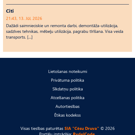
Citi
21:43, 13. Jūl, 2026
Dažādi saimnieciskie un remonta darbi, demontāža-utilizācija,
sadzīves tehnikas, mēbeļu utilizācija, pagrabu tīrīšana. Visa veida
transports. […]
Lietošanas noteikumi
Privātuma politika
Sīkdatņu politika
Atcelšanas politika
Autortiesības
Ētikas kodekss
Visas tiesības paturētas
SIA "Cēsu Druva"
© 2026
Portālu izstrādāja:
RydelCode.