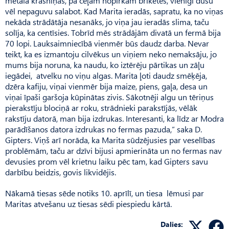
metāla krāsniņas, pa ceļam nopirkām briketes, vienīgi dušu
vēl nepaguvu salabot. Kad Marita ieradās, sapratu, ka no viņas
nekāda strādātāja nesanāks, jo viņa jau ieradās slima, taču
solīja, ka centīsies. Tobrīd mēs strādājām divatā un fermā bija
70 lopi. Lauksaimniecībā vienmēr būs daudz darba. Nevar
teikt, ka es izmantoju cilvēkus un viņiem neko nemaksāju, jo
mums bija noruna, ka naudu, ko iztērēju pārtikas un zāļu
iegādei, atvelku no viņu algas. Marita ļoti daudz smēķēja,
dzēra kafiju, viņai vienmēr bija maize, piens, gaļa, desa un
viņai īpaši garšoja kūpinātas zivis. Sākotnēji algu un tēriņus
pierakstīju blociņā ar roku, strādnieki parakstījās, vēlāk
rakstīju datorā, man bija izdrukas. Interesanti, ka līdz ar Modra
parādīšanos datora izdrukas no fermas pazuda,” saka D.
Gipters. Viņš arī norāda, ka Marita sūdzējusies par veselības
problēmām, taču ar dzīvi bijusi apmierināta un no fermas nav
devusies prom vēl krietnu laiku pēc tam, kad Gipters savu
darbību beidzis, govis likvidējis.
Nākamā tiesas sēde notiks 10. aprīlī, un tiesa lēmusi par
Maritas atvešanu uz tiesas sēdi piespiedu kārtā.
Dalies: