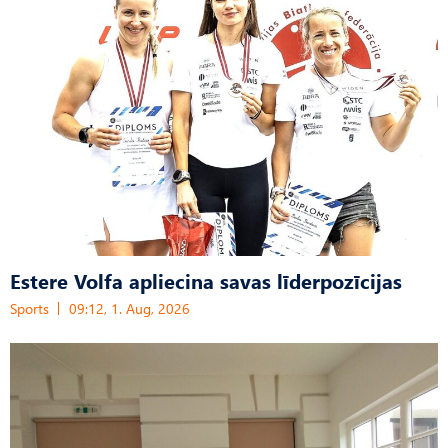
Estere Volfa apliecina savas līderpozīcijas
Sports
09:12, 1. Aug, 2026