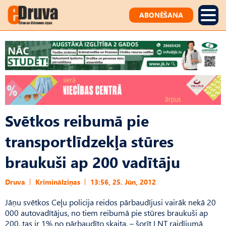
ABONĒŠANA
Svētkos reibumā pie
transportlīdzekļa stūres
braukuši ap 200 vadītāju
Druva
Kriminālziņas
13:56, 25. Jūn, 2012
Jāņu svētkos Ceļu policija reidos pārbaudījusi vairāk nekā 20
000 autovadītājus, no tiem reibumā pie stūres braukuši ap
200, tas ir 1% no pārbaudīto skaita, – šorīt LNT raidījumā