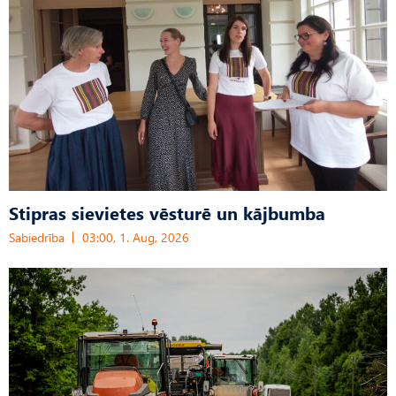
Stipras sievietes vēsturē un kājbumba
Sabiedrība
03:00, 1. Aug, 2026