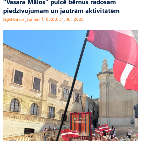
“Vasara Mālos” pulcē bērnus radošam
piedzīvojumam un jautrām aktivitātēm
Izglītība un jaunieši
03:00, 31. Jūl, 2026