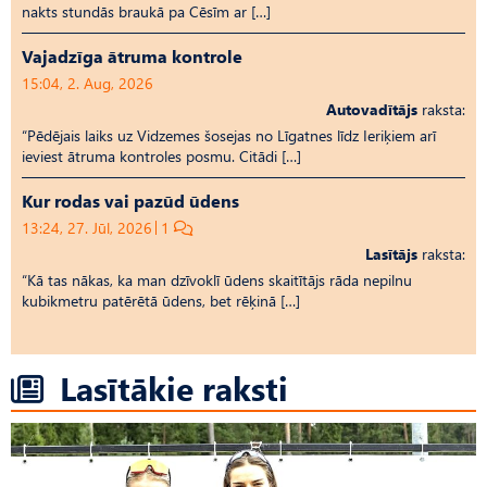
nakts stundās braukā pa Cēsīm ar […]
Vajadzīga ātruma kontrole
15:04, 2. Aug, 2026
Autovadītājs
raksta:
“Pēdējais laiks uz Vid­ze­mes šosejas no Līgatnes līdz Ieriķiem arī
ieviest ātruma kontroles posmu. Citādi […]
Kur rodas vai pazūd ūdens
13:24, 27. Jūl, 2026
1
Lasītājs
raksta:
“Kā tas nākas, ka man dzīvoklī ūdens skaitītājs rāda nepilnu
kubikmetru patērētā ūdens, bet rēķinā […]
Lasītākie raksti