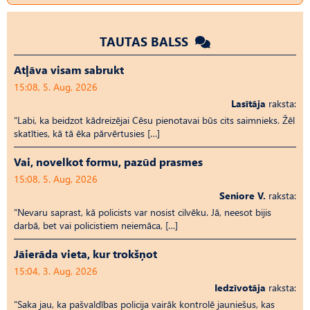
TAUTAS BALSS
Atļāva visam sabrukt
15:08, 5. Aug, 2026
Lasītāja
raksta:
“Labi, ka beidzot kādreizējai Cēsu pienotavai būs cits saimnieks. Žēl
skatīties, kā tā ēka pārvērtusies […]
Vai, novelkot formu, pazūd prasmes
15:08, 5. Aug, 2026
Seniore V.
raksta:
“Nevaru saprast, kā policists var nosist cilvēku. Jā, neesot bijis
darbā, bet vai policistiem neiemāca, […]
Jāierāda vieta, kur trokšņot
15:04, 3. Aug, 2026
Iedzīvotāja
raksta:
“Saka jau, ka pašvaldības policija vairāk kontrolē jauniešus, kas