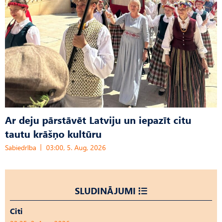
Ar deju pārstāvēt Latviju un iepazīt citu
tautu krāšņo kultūru
Sabiedrība
03:00, 5. Aug, 2026
SLUDINĀJUMI
Citi