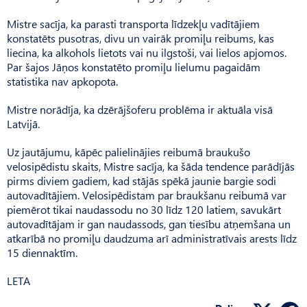
Mistre sacīja, ka parasti transporta līdzekļu vadītājiem
konstatēts pusotras, divu un vairāk promiļu reibums, kas
liecina, ka alkohols lietots vai nu ilgstoši, vai lielos apjomos.
Par šajos Jāņos konstatēto promiļu lielumu pagaidām
statistika nav apkopota.
Mistre norādīja, ka dzērājšoferu problēma ir aktuāla visā
Latvijā.
Uz jautājumu, kāpēc palielinājies reibumā braukušo
velosipēdistu skaits, Mistre sacīja, ka šāda tendence parādījās
pirms diviem gadiem, kad stājās spēkā jaunie bargie sodi
autovadītājiem. Velosipēdistam par braukšanu reibumā var
piemērot tikai naudassodu no 30 līdz 120 latiem, savukārt
autovadītājam ir gan naudassods, gan tiesību atņemšana un
atkarībā no promiļu daudzuma arī administratīvais arests līdz
15 diennaktīm.
LETA