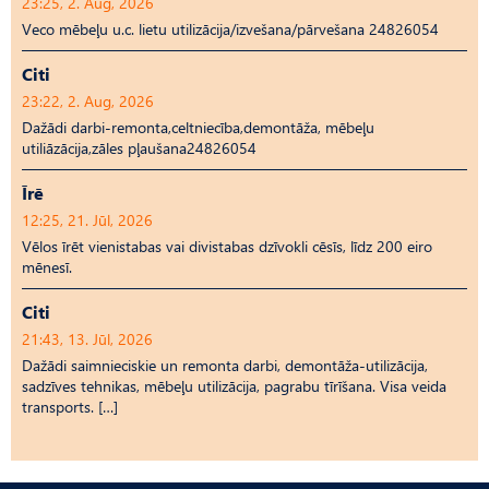
23:25, 2. Aug, 2026
Veco mēbeļu u.c. lietu utilizācija/izvešana/pārvešana 24826054
Citi
23:22, 2. Aug, 2026
Dažādi darbi-remonta,celtniecība,demontāža, mēbeļu
utiliāzācija,zāles pļaušana24826054
Īrē
12:25, 21. Jūl, 2026
Vēlos īrēt vienistabas vai divistabas dzīvokli cēsīs, līdz 200 eiro
mēnesī.
Citi
21:43, 13. Jūl, 2026
Dažādi saimnieciskie un remonta darbi, demontāža-utilizācija,
sadzīves tehnikas, mēbeļu utilizācija, pagrabu tīrīšana. Visa veida
transports. […]