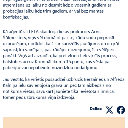
atņemšana uz laiku no desmit līdz divdesmit gadiem ar
probācijas laiku līdz trim gadiem, ar vai bez mantas
konfiskācijas.
Kā aģentūrai LETA skaidroja lietas prokurors Arnis
Šūlmeisters, viņš vēl domājot par to, kādu sodu pieprasīt
uzbrucējam, norādot, ka šis ir sarežģīts jautājums un ir grūti
saprast, ko vainīgais, pastrādājot noziegumu, īsti vēlējies
panākt. Viņš arī aizradīja, ka pret vīrieti tiek virzīts process,
balstoties ari uz Krimināllikuma 15.pantu, kas vēsta par
pabeigtu vai nepabeigtu noziedzīgu nodarījumu.
Jau vēstīts, ka vīrietis pusaudzei uzbrucis Bērzaines un Alfrēda
Kalniņa ielu savienojošā gravā un pēc tam aizbēdzis no
notikuma vietas, savukārt jauniete tika ievietota slimnīcā,
tomēr pēc uzbrukuma viņa izdzīvoja.
Dalies: