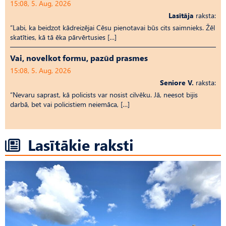
15:08, 5. Aug, 2026
Lasītāja
raksta:
“Labi, ka beidzot kādreizējai Cēsu pienotavai būs cits saimnieks. Žēl
skatīties, kā tā ēka pārvērtusies […]
Vai, novelkot formu, pazūd prasmes
15:08, 5. Aug, 2026
Seniore V.
raksta:
“Nevaru saprast, kā policists var nosist cilvēku. Jā, neesot bijis
darbā, bet vai policistiem neiemāca, […]
Lasītākie raksti