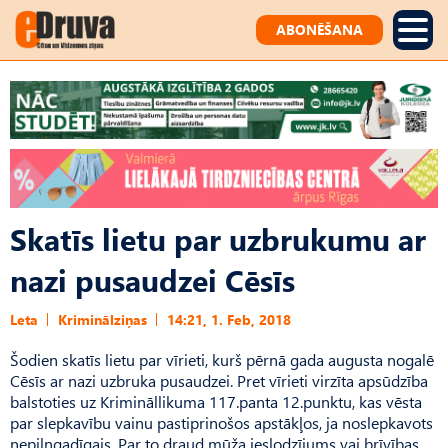
ABONĒŠANA
Skatīs lietu par uzbrukumu ar
nazi pusaudzei Cēsīs
Leta
Kriminālziņas
14:21, 1. Feb, 2018
Šodien skatīs lietu par vīrieti, kurš pērnā gada augusta nogalē
Cēsīs ar nazi uzbruka pusaudzei. Pret vīrieti virzīta apsūdzība
balstoties uz Krimināllikuma 117.panta 12.punktu, kas vēsta
par slepkavību vainu pastiprinošos apstākļos, ja noslepkavots
nepilngadīgais. Par to draud mūža ieslodzījums vai brīvības