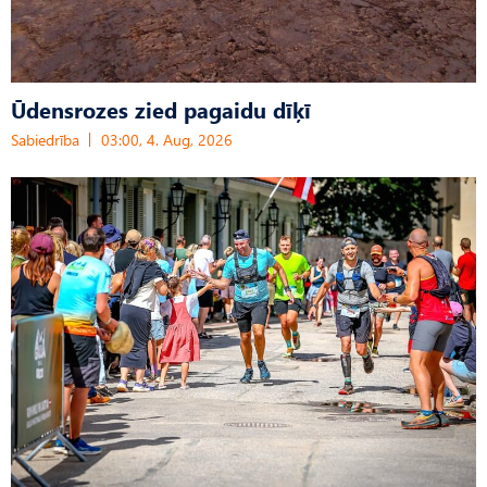
Ūdensrozes zied pagaidu dīķī
Sabiedrība
03:00, 4. Aug, 2026