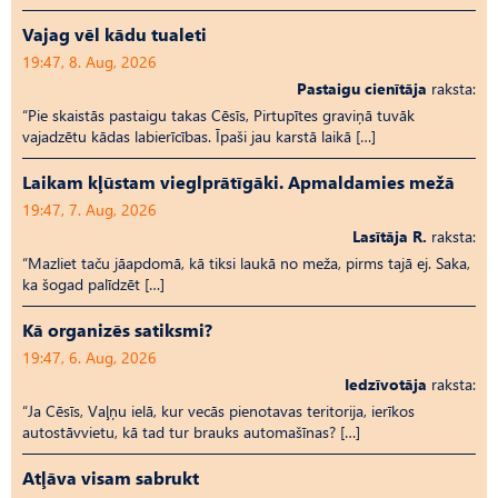
Vajag vēl kādu tualeti
19:47, 8. Aug, 2026
Pastaigu cienītāja
raksta:
“Pie skaistās pastaigu takas Cēsīs, Pirtupītes graviņā tuvāk
vajadzētu kādas labierīcības. Īpaši jau karstā laikā […]
Laikam kļūstam vieglprātīgāki. Apmaldamies mežā
19:47, 7. Aug, 2026
Lasītāja R.
raksta:
“Mazliet taču jāapdomā, kā tiksi laukā no meža, pirms tajā ej. Saka,
ka šogad palīdzēt […]
Kā organizēs satiksmi?
19:47, 6. Aug, 2026
Iedzīvotāja
raksta:
“Ja Cēsīs, Vaļņu ielā, kur vecās pienotavas teritorija, ierīkos
autostāvvietu, kā tad tur brauks automašīnas? […]
Atļāva visam sabrukt