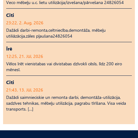
Veco mēbeļu u.c. lietu utilizācija/izvešana/pārvešana 24826054
Citi
23:22, 2. Aug, 2026
Dažādi darbi-remonta,celtniecība,demontāža, mēbeļu
utiliāzācija,zāles pļaušana24826054
Īrē
12:25, 21. Jūl, 2026
Vēlos īrēt vienistabas vai divistabas dzīvokli cēsīs, līdz 200 eiro
mēnesī.
Citi
21:43, 13. Jūl, 2026
Dažādi saimnieciskie un remonta darbi, demontāža-utilizācija,
sadzīves tehnikas, mēbeļu utilizācija, pagrabu tīrīšana. Visa veida
transports. […]