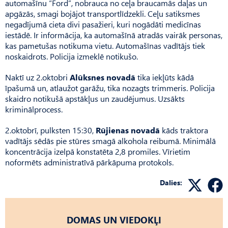
automašīnu “Ford”, nobrauca no ceļa braucamās daļas un
apgāzās, smagi bojājot transportlīdzekli. Ceļu satiksmes
negadījumā cieta divi pasažieri, kuri nogādāti medicīnas
iestādē. Ir informācija, ka automašīnā atradās vairāk personas,
kas pametušas notikuma vietu. Automašīnas vadītājs tiek
noskaidrots. Policija izmeklē notikušo.
Naktī uz 2.oktobri
Alūksnes novadā
tika iekļūts kādā
īpašumā un, atlaužot garāžu, tika nozagts trimmeris. Policija
skaidro notikušā apstākļus un zaudējumus. Uzsākts
kriminālprocess.
2.oktobrī, pulksten 15:30,
Rūjienas novadā
kāds traktora
vadītājs sēdās pie stūres smagā alkohola reibumā. Minimālā
koncentrācija izelpā konstatēta 2,8 promiles. Vīrietim
noformēts administratīvā pārkāpuma protokols.
Dalies:
DOMAS UN VIEDOKĻI