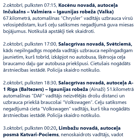
2.oktobrī, pulksten 07:15,
Kocēnu novadā, autoceļa
Inčukalns – Valmiera – Igaunijas robeža (Valka)
67.kilometrā, automašīnas “Chrysler” vadītājs uzbrauca virsū
velosipēdistam, kurš ceļu satiksmes negadījumā guva miesas
bojājumus. Notikušā apstākļi tiek skaidroti.
2.oktobrī, pulksten 17:00,
Salacgrīvas novadā, Svētciemā,
kāds nepilngadīgs mopēda vadītājs uzbrauca nepilngadīgam
jaunietim, kurš tobrīd, izkāpjot no autobusa, šķērsoja ceļa
braucamo daļu gar autobusa priekšpusi. Cietušais nogādāts
ārstniecības iestādē. Policija skaidro notikušo.
2.oktobrī, pulksten 18:30,
Salacgrīvas novadā, autoceļa A-
1 Rīga (Baltezers) – Igaunijas robeža
(Ainaži) 51.kilometrā
automašīnas “DAF” vadītājs neizvēlējās drošu distanci un
uzbrauca priekšā braucošai “Volkswagen”. Ceļu satiksmes
negadījumā cieta “Volkswagen” vadītājs, kurš tika nogādāts
ārstniecības iestādē. Policija skaidro notikušo.
3.oktobrī, pulksten 00:20
, Limbažu novadā, autoceļa
posmā Katvari-Pociems
, nenoskaidrots vadītājs, vadot