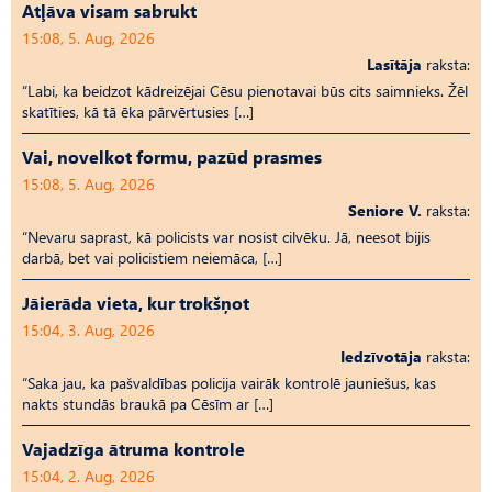
Atļāva visam sabrukt
15:08, 5. Aug, 2026
Lasītāja
raksta:
“Labi, ka beidzot kādreizējai Cēsu pienotavai būs cits saimnieks. Žēl
skatīties, kā tā ēka pārvērtusies […]
Vai, novelkot formu, pazūd prasmes
15:08, 5. Aug, 2026
Seniore V.
raksta:
“Nevaru saprast, kā policists var nosist cilvēku. Jā, neesot bijis
darbā, bet vai policistiem neiemāca, […]
Jāierāda vieta, kur trokšņot
15:04, 3. Aug, 2026
Iedzīvotāja
raksta:
“Saka jau, ka pašvaldības policija vairāk kontrolē jauniešus, kas
nakts stundās braukā pa Cēsīm ar […]
Vajadzīga ātruma kontrole
15:04, 2. Aug, 2026