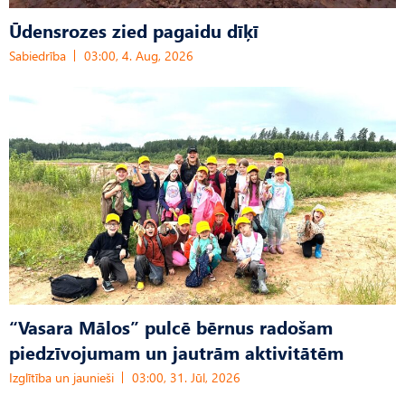
Ūdensrozes zied pagaidu dīķī
Sabiedrība
03:00, 4. Aug, 2026
“Vasara Mālos” pulcē bērnus radošam
piedzīvojumam un jautrām aktivitātēm
Izglītība un jaunieši
03:00, 31. Jūl, 2026