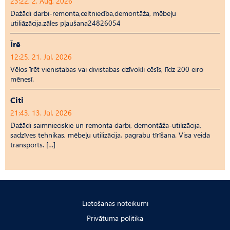
23:22, 2. Aug, 2026
Dažādi darbi-remonta,celtniecība,demontāža, mēbeļu
utiliāzācija,zāles pļaušana24826054
Īrē
12:25, 21. Jūl, 2026
Vēlos īrēt vienistabas vai divistabas dzīvokli cēsīs, līdz 200 eiro
mēnesī.
Citi
21:43, 13. Jūl, 2026
Dažādi saimnieciskie un remonta darbi, demontāža-utilizācija,
sadzīves tehnikas, mēbeļu utilizācija, pagrabu tīrīšana. Visa veida
transports. […]
Lietošanas noteikumi
Privātuma politika