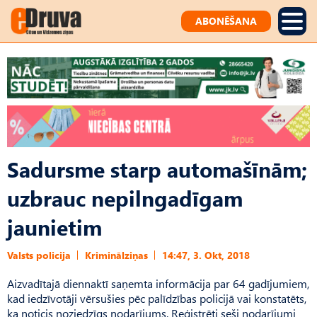
ABONĒŠANA
Sadursme starp automašīnām;
uzbrauc nepilngadīgam
jaunietim
Valsts policija
Kriminālziņas
14:47, 3. Okt, 2018
Aizvadītajā diennaktī saņemta informācija par 64 gadījumiem,
kad iedzīvotāji vērsušies pēc palīdzības policijā vai konstatēts,
ka noticis noziedzīgs nodarījums. Reģistrēti seši nodarījumi