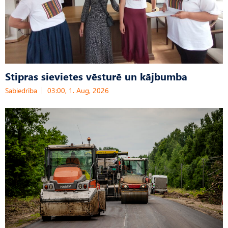
Stipras sievietes vēsturē un kājbumba
Sabiedrība
03:00, 1. Aug, 2026