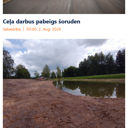
Ceļa darbus pabeigs šoruden
Sabiedrība
03:00, 2. Aug, 2026