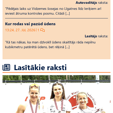
Autovadītājs
raksta:
“Pēdējais laiks uz Vid­ze­mes šosejas no Līgatnes līdz Ieriķiem arī
ieviest ātruma kontroles posmu. Citādi […]
Kur rodas vai pazūd ūdens
13:24, 27. Jūl, 2026
1
Lasītājs
raksta:
“Kā tas nākas, ka man dzīvoklī ūdens skaitītājs rāda nepilnu
kubikmetru patērētā ūdens, bet rēķinā […]
Lasītākie raksti