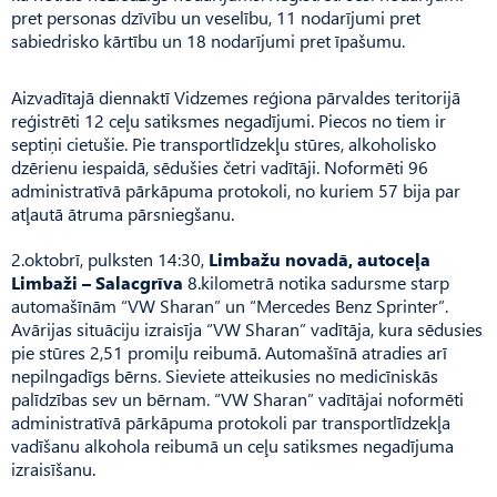
pret personas dzīvību un veselību, 11 nodarījumi pret
sabiedrisko kārtību un 18 nodarījumi pret īpašumu.
Aizvadītajā diennaktī Vidzemes reģiona pārvaldes teritorijā
reģistrēti 12 ceļu satiksmes negadījumi. Piecos no tiem ir
septiņi cietušie. Pie transportlīdzekļu stūres, alkoholisko
dzērienu iespaidā, sēdušies četri vadītāji. Noformēti 96
administratīvā pārkāpuma protokoli, no kuriem 57 bija par
atļautā ātruma pārsniegšanu.
2.oktobrī, pulksten 14:30,
Limbažu novadā, autoceļa
Limbaži – Salacgrīva
8.kilometrā notika sadursme starp
automašīnām “VW Sharan” un “Mercedes Benz Sprinter”.
Avārijas situāciju izraisīja “VW Sharan” vadītāja, kura sēdusies
pie stūres 2,51 promiļu reibumā. Automašīnā atradies arī
nepilngadīgs bērns. Sieviete atteikusies no medicīniskās
palīdzības sev un bērnam. “VW Sharan” vadītājai noformēti
administratīvā pārkāpuma protokoli par transportlīdzekļa
vadīšanu alkohola reibumā un ceļu satiksmes negadījuma
izraisīšanu.