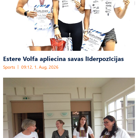
Estere Volfa apliecina savas līderpozīcijas
Sports
09:12, 1. Aug, 2026