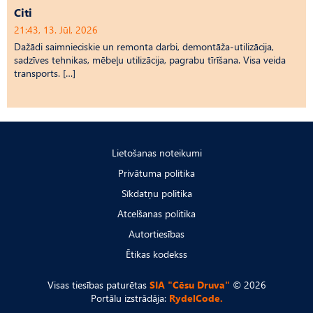
Citi
21:43, 13. Jūl, 2026
Dažādi saimnieciskie un remonta darbi, demontāža-utilizācija,
sadzīves tehnikas, mēbeļu utilizācija, pagrabu tīrīšana. Visa veida
transports. […]
Lietošanas noteikumi
Privātuma politika
Sīkdatņu politika
Atcelšanas politika
Autortiesības
Ētikas kodekss
Visas tiesības paturētas
SIA "Cēsu Druva"
© 2026
Portālu izstrādāja:
RydelCode.