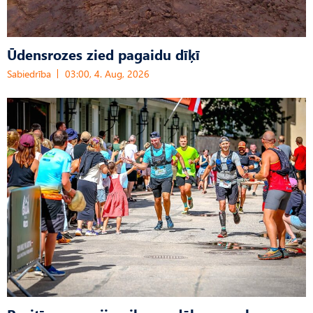
Ūdensrozes zied pagaidu dīķī
Sabiedrība
03:00, 4. Aug, 2026