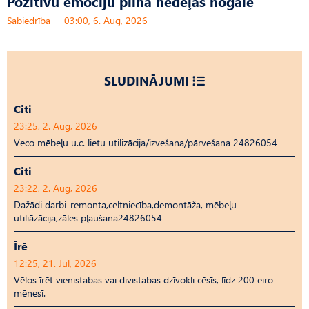
Pozitīvu emociju pilna nedēļas nogale
Sabiedrība
03:00, 6. Aug, 2026
SLUDINĀJUMI
Citi
23:25, 2. Aug, 2026
Veco mēbeļu u.c. lietu utilizācija/izvešana/pārvešana 24826054
Citi
23:22, 2. Aug, 2026
Dažādi darbi-remonta,celtniecība,demontāža, mēbeļu
utiliāzācija,zāles pļaušana24826054
Īrē
12:25, 21. Jūl, 2026
Vēlos īrēt vienistabas vai divistabas dzīvokli cēsīs, līdz 200 eiro
mēnesī.