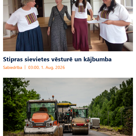
Stipras sievietes vēsturē un kājbumba
Sabiedrība
03:00, 1. Aug, 2026