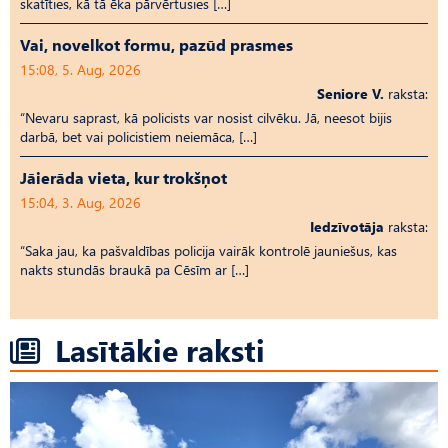
skatīties, kā tā ēka pārvērtusies […]
Vai, novelkot formu, pazūd prasmes
15:08, 5. Aug, 2026
Seniore V.
raksta:
“Nevaru saprast, kā policists var nosist cilvēku. Jā, neesot bijis
darbā, bet vai policistiem neiemāca, […]
Jāierāda vieta, kur trokšņot
15:04, 3. Aug, 2026
Iedzīvotāja
raksta:
“Saka jau, ka pašvaldības policija vairāk kontrolē jauniešus, kas
nakts stundās braukā pa Cēsīm ar […]
Lasītākie raksti