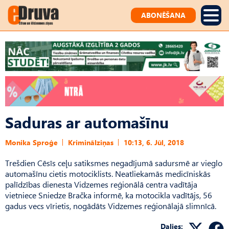
ABONĒŠANA
Saduras ar automašīnu
Monika Sproģe
Kriminālziņas
10:13, 6. Jūl, 2018
Trešdien Cēsīs ceļu satiksmes negadījumā sadursmē ar vieglo
automašīnu cietis motociklists. Neatliekamās medicīniskās
palīdzības dienesta Vidzemes reģionālā centra vadītāja
vietniece Sniedze Bračka informē, ka motocikla vadītājs, 56
gadus vecs vīrietis, nogādāts Vidzemes reģionālajā slimnīcā.
Dalies: