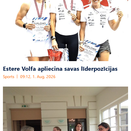
Estere Volfa apliecina savas līderpozīcijas
Sports
09:12, 1. Aug, 2026