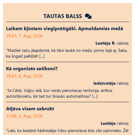
TAUTAS BALSS
Laikam kļūstam vieglprātīgāki. Apmaldamies mežā
19:47, 7. Aug, 2026
Lasītāja R.
raksta:
“Mazliet taču jāapdomā, kā tiksi laukā no meža, pirms tajā ej. Saka,
ka šogad palīdzēt […]
Kā organizēs satiksmi?
19:47, 6. Aug, 2026
Iedzīvotāja
raksta:
“Ja Cēsīs, Vaļņu ielā, kur vecās pienotavas teritorija, ierīkos
autostāvvietu, kā tad tur brauks automašīnas? […]
Atļāva visam sabrukt
15:08, 5. Aug, 2026
Lasītāja
raksta:
“Labi, ka beidzot kādreizējai Cēsu pienotavai būs cits saimnieks. Žēl