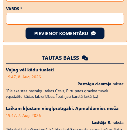
VĀRDS *
PIEVIENOT KOMENTĀRU
TAUTAS BALSS
Vajag vēl kādu tualeti
19:47, 8. Aug, 2026
Pastaigu cienītāja
raksta:
“Pie skaistās pastaigu takas Cēsīs, Pirtupītes graviņā tuvāk
vajadzētu kādas labierīcības. Īpaši jau karstā laikā […]
Laikam kļūstam vieglprātīgāki. Apmaldamies mežā
19:47, 7. Aug, 2026
Lasītāja R.
raksta:
“Mazliet taču jāapdomā, kā tiksi laukā no meža, pirms tajā ej. Saka,