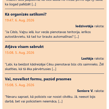
ka šogad palīdzēt […]
Kā organizēs satiksmi?
19:47, 6. Aug, 2026
Iedzīvotāja
raksta:
“Ja Cēsīs, Vaļņu ielā, kur vecās pienotavas teritorija, ierīkos
autostāvvietu, kā tad tur brauks automašīnas? […]
Atļāva visam sabrukt
15:08, 5. Aug, 2026
Lasītāja
raksta:
“Labi, ka beidzot kādreizējai Cēsu pienotavai būs cits saimnieks. Žēl
skatīties, kā tā ēka pārvērtusies […]
Vai, novelkot formu, pazūd prasmes
15:08, 5. Aug, 2026
Seniore V.
raksta:
“Nevaru saprast, kā policists var nosist cilvēku. Jā, neesot bijis
darbā, bet vai policistiem neiemāca, […]