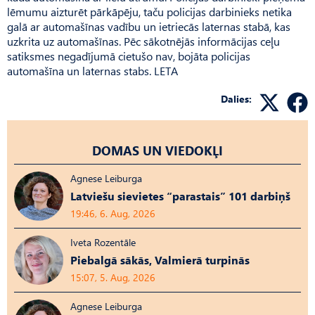
lēmumu aizturēt pārkāpēju, taču policijas darbinieks netika
galā ar automašīnas vadību un ietriecās laternas stabā, kas
uzkrita uz automašīnas. Pēc sākotnējās informācijas ceļu
satiksmes negadījumā cietušo nav, bojāta policijas
automašīna un laternas stabs. LETA
Dalies:
DOMAS UN VIEDOKĻI
Agnese Leiburga
Latviešu sievietes “parastais” 101 darbiņš
19:46, 6. Aug, 2026
Iveta Rozentāle
Piebalgā sākās, Valmierā turpinās
15:07, 5. Aug, 2026
Agnese Leiburga