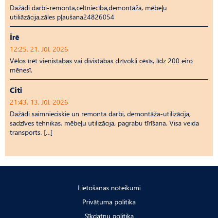
Dažādi darbi-remonta,celtniecība,demontāža, mēbeļu
utiliāzācija,zāles pļaušana24826054
Īrē
12:25, 21. Jūl, 2026
Vēlos īrēt vienistabas vai divistabas dzīvokli cēsīs, līdz 200 eiro
mēnesī.
Citi
21:43, 13. Jūl, 2026
Dažādi saimnieciskie un remonta darbi, demontāža-utilizācija,
sadzīves tehnikas, mēbeļu utilizācija, pagrabu tīrīšana. Visa veida
transports. […]
Lietošanas noteikumi
Privātuma politika
Sīkdatņu politika