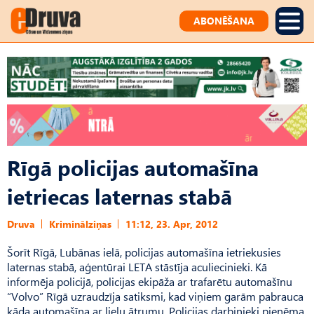
ABONĒŠANA
Rīgā policijas automašīna
ietriecas laternas stabā
Druva
Kriminālziņas
11:12, 23. Apr, 2012
Šorīt Rīgā, Lubānas ielā, policijas automašīna ietriekusies
laternas stabā, aģentūrai LETA stāstīja aculiecinieki. Kā
informēja policijā, policijas ekipāža ar trafarētu automašīnu
“Volvo” Rīgā uzraudzīja satiksmi, kad viņiem garām pabrauca
kāda automašīna ar lielu ātrumu. Policijas darbinieki pieņēma