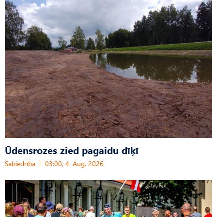
Ūdensrozes zied pagaidu dīķī
Sabiedrība
03:00, 4. Aug, 2026