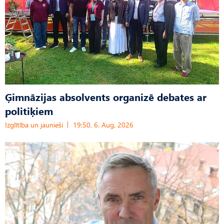
Ģimnāzijas absolvents organizē debates ar
politiķiem
Izglītība un jaunieši
19:50, 6. Aug, 2026