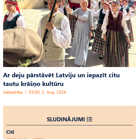
Ar deju pārstāvēt Latviju un iepazīt citu
tautu krāšņo kultūru
Sabiedrība
03:00, 5. Aug, 2026
SLUDINĀJUMI
Citi