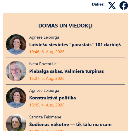
Dalies:
DOMAS UN VIEDOKĻI
Agnese Leiburga
Latviešu sievietes “parastais” 101 darbiņš
19:46, 6. Aug, 2026
Iveta Rozentāle
Piebalgā sākās, Valmierā turpinās
15:07, 5. Aug, 2026
Agnese Leiburga
Konstruktīvā politika
15:05, 4. Aug, 2026
Sarmīte Feldmane
Šodienas nākotne — tik tālu nu esam