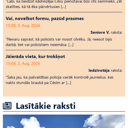
“Labi, ka beidzot kādreizējai Cēsu pienotavai būs cits saimnieks. Žēl
skatīties, kā tā ēka pārvērtusies […]
Vai, novelkot formu, pazūd prasmes
15:08, 5. Aug, 2026
Seniore V.
raksta:
“Nevaru saprast, kā policists var nosist cilvēku. Jā, neesot bijis
darbā, bet vai policistiem neiemāca, […]
Jāierāda vieta, kur trokšņot
15:04, 3. Aug, 2026
Iedzīvotāja
raksta:
“Saka jau, ka pašvaldības policija vairāk kontrolē jauniešus, kas
nakts stundās braukā pa Cēsīm ar […]
Lasītākie raksti