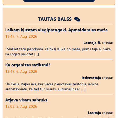
TAUTAS BALSS
Laikam kļūstam vieglprātīgāki. Apmaldamies mežā
19:47, 7. Aug, 2026
Lasītāja R.
raksta:
“Mazliet taču jāapdomā, kā tiksi laukā no meža, pirms tajā ej. Saka,
ka šogad palīdzēt […]
Kā organizēs satiksmi?
19:47, 6. Aug, 2026
Iedzīvotāja
raksta:
“Ja Cēsīs, Vaļņu ielā, kur vecās pienotavas teritorija, ierīkos
autostāvvietu, kā tad tur brauks automašīnas? […]
Atļāva visam sabrukt
15:08, 5. Aug, 2026
Lasītāja
raksta: