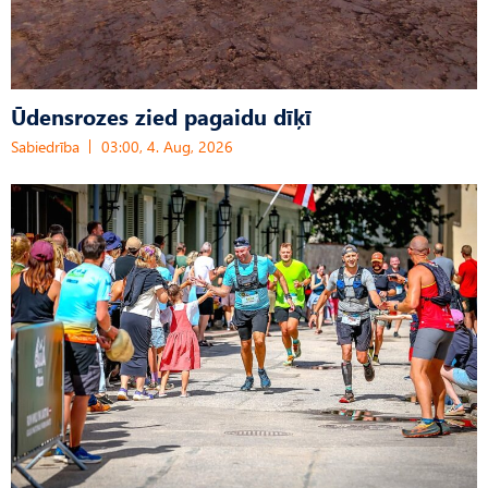
Ūdensrozes zied pagaidu dīķī
Sabiedrība
03:00, 4. Aug, 2026