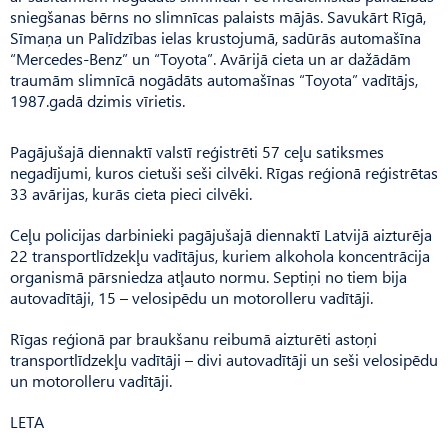
sniegšanas bērns no slimnīcas palaists mājās. Savukārt Rīgā,
Sīmaņa un Palīdzības ielas krustojumā, sadūrās automašīna
“Mercedes-Benz” un “Toyota”. Avārijā cieta un ar dažādām
traumām slimnīcā nogādāts automašīnas “Toyota” vadītājs,
1987.gadā dzimis vīrietis.
Pagājušajā diennaktī valstī reģistrēti 57 ceļu satiksmes
negadījumi, kuros cietuši seši cilvēki. Rīgas reģionā reģistrētas
33 avārijas, kurās cieta pieci cilvēki.
Ceļu policijas darbinieki pagājušajā diennaktī Latvijā aizturēja
22 transportlīdzekļu vadītājus, kuriem alkohola koncentrācija
organismā pārsniedza atļauto normu. Septiņi no tiem bija
autovadītāji, 15 – velosipēdu un motorolleru vadītāji.
Rīgas reģionā par braukšanu reibumā aizturēti astoņi
transportlīdzekļu vadītāji – divi autovadītāji un seši velosipēdu
un motorolleru vadītāji.
LETA