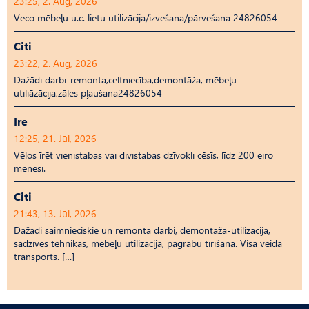
23:25, 2. Aug, 2026
Veco mēbeļu u.c. lietu utilizācija/izvešana/pārvešana 24826054
Citi
23:22, 2. Aug, 2026
Dažādi darbi-remonta,celtniecība,demontāža, mēbeļu
utiliāzācija,zāles pļaušana24826054
Īrē
12:25, 21. Jūl, 2026
Vēlos īrēt vienistabas vai divistabas dzīvokli cēsīs, līdz 200 eiro
mēnesī.
Citi
21:43, 13. Jūl, 2026
Dažādi saimnieciskie un remonta darbi, demontāža-utilizācija,
sadzīves tehnikas, mēbeļu utilizācija, pagrabu tīrīšana. Visa veida
transports. […]