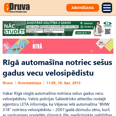
ABONĒŠANA
Rīgā automašīna notriec sešus
gadus vecu velosipēdistu
Druva
Kriminālziņas
11:05, 18. Apr, 2013
Vakar Rīgā vieglā automašīna notrieca sešus gadus vecu
velosipēdistu. Valsts policijas Sabiedrisko attiecību nodaļā
aģentūru LETA informēja, ka Vējavas ielā automašīna “BMW
318” notrieca velosipēdistu – 2007.gadā dzimušu zēnu, kurš
ar sasitumiem nogādāts slimnīcā. Pēc medicīniskās palīdzības