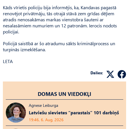
Kāds vīrietis policiju bija informējis, ka, Kandavas pagastā
renovējot privātmāju, tās otrajā stāvā zem grīdas dēļiem
atradis nenosakāmas markas vienstobra šauteni ar
nesalasāmiem numuriem un 12 patronām. Ierocis nodots
policijai.
Policijā saistībā ar šo atradumu sākts kriminālprocess un
turpinās izmeklēšana.
LETA
Dalies:
DOMAS UN VIEDOKĻI
Agnese Leiburga
Latviešu sievietes “parastais” 101 darbiņš
19:46, 6. Aug, 2026