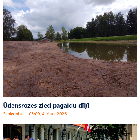
Ūdensrozes zied pagaidu dīķī
Sabiedrība
03:00, 4. Aug, 2026