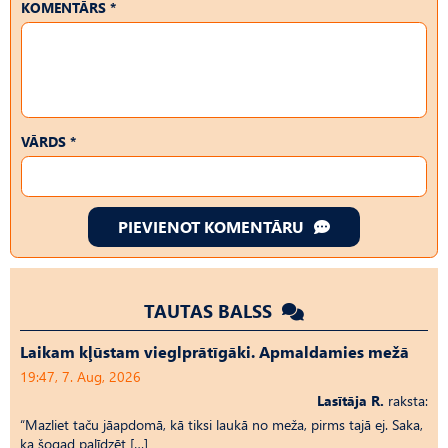
KOMENTĀRS *
VĀRDS *
PIEVIENOT KOMENTĀRU
TAUTAS BALSS
Laikam kļūstam vieglprātīgāki. Apmaldamies mežā
19:47, 7. Aug, 2026
Lasītāja R.
raksta:
“Mazliet taču jāapdomā, kā tiksi laukā no meža, pirms tajā ej. Saka,
ka šogad palīdzēt […]