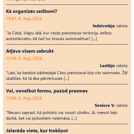
Kā organizēs satiksmi?
19:47, 6. Aug, 2026
Iedzīvotāja
raksta:
“Ja Cēsīs, Vaļņu ielā, kur vecās pienotavas teritorija, ierīkos
autostāvvietu, kā tad tur brauks automašīnas? […]
Atļāva visam sabrukt
15:08, 5. Aug, 2026
Lasītāja
raksta:
“Labi, ka beidzot kādreizējai Cēsu pienotavai būs cits saimnieks. Žēl
skatīties, kā tā ēka pārvērtusies […]
Vai, novelkot formu, pazūd prasmes
15:08, 5. Aug, 2026
Seniore V.
raksta:
“Nevaru saprast, kā policists var nosist cilvēku. Jā, neesot bijis
darbā, bet vai policistiem neiemāca, […]
Jāierāda vieta, kur trokšņot