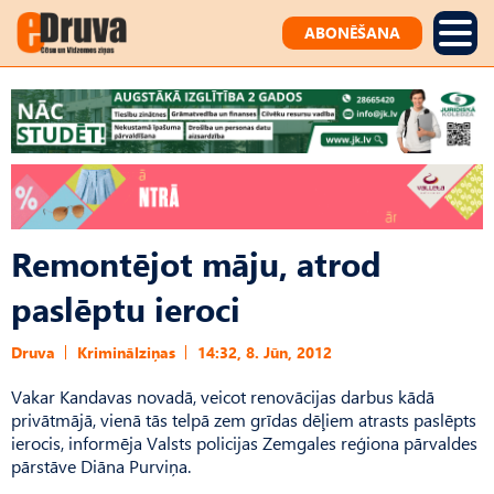
ABONĒŠANA
Remontējot māju, atrod
paslēptu ieroci
Druva
Kriminālziņas
14:32, 8. Jūn, 2012
Vakar Kandavas novadā, veicot renovācijas darbus kādā
privātmājā, vienā tās telpā zem grīdas dēļiem atrasts paslēpts
ierocis, informēja Valsts policijas Zemgales reģiona pārvaldes
pārstāve Diāna Purviņa.