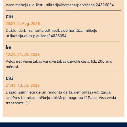
Veco mēbeļu u.c. lietu utilizācija/izvešana/pārvešana 24826054
Citi
23:22, 2. Aug, 2026
Dažādi darbi-remonta,celtniecība,demontāža, mēbeļu
utiliāzācija,zāles pļaušana24826054
Īrē
12:25, 21. Jūl, 2026
Vēlos īrēt vienistabas vai divistabas dzīvokli cēsīs, līdz 200 eiro
mēnesī.
Citi
21:43, 13. Jūl, 2026
Dažādi saimnieciskie un remonta darbi, demontāža-utilizācija,
sadzīves tehnikas, mēbeļu utilizācija, pagrabu tīrīšana. Visa veida
transports. […]